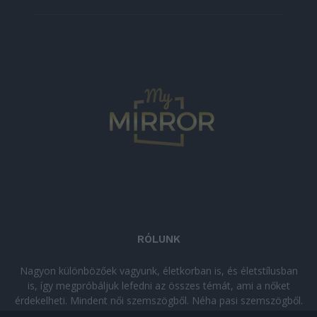
RÓLUNK
Nagyon különbözőek vagyunk, életkorban is, és életstílusban
is, így megpróbáljuk lefedni az összes témát, ami a nőket
érdekelheti. Mindent női szemszögből. Néha pasi szemszögből.
Néha komolyan, néha szórakozva. Olvass minket, ha egy kis