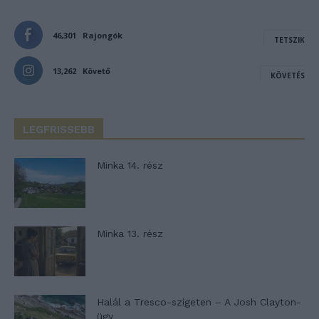
46,301
Rajongók
TETSZIK
13,262
Követő
KÖVETÉS
LEGFRISSEBB
Minka 14. rész
Minka 13. rész
Halál a Tresco-szigeten – A Josh Clayton-
ügy