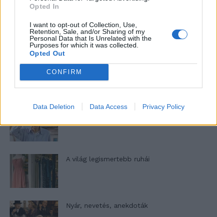
Opted In
A legidegesítőbb kifejezések laza
I want to opt-out of Collection, Use,
gyűjteménye
Retention, Sale, and/or Sharing of my
Personal Data that Is Unrelated with the
Purposes for which it was collected.
Opted Out
Elyna Robbs: Adéle és az örökölt árnyak
CONFIRM
13. rész
Data Deletion
Data Access
Privacy Policy
Woody Allen megosztó zsenialitása
A világ legismertebb ruhái
Nyár, nevetés, anekdoták