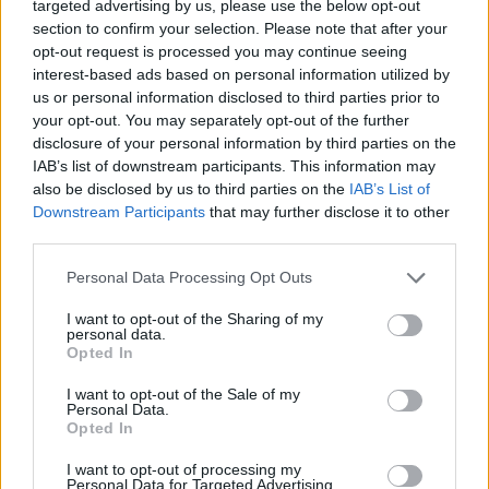
targeted advertising by us, please use the below opt-out
Szent Genovéva, a túlélő Franciaország
section to confirm your selection. Please note that after your
jelképe
opt-out request is processed you may continue seeing
interest-based ads based on personal information utilized by
us or personal information disclosed to third parties prior to
Minka 12. rész
your opt-out. You may separately opt-out of the further
disclosure of your personal information by third parties on the
IAB’s list of downstream participants. This information may
also be disclosed by us to third parties on the
IAB’s List of
Downstream Participants
that may further disclose it to other
Minka 11. rész
third parties.
Personal Data Processing Opt Outs
I want to opt-out of the Sharing of my
T. szereti a fiatal lányokat 14. rész
personal data.
Opted In
I want to opt-out of the Sale of my
Personal Data.
Opted In
Pedig szóltam… – Miért nem hiszünk a
nőknek, amikor segítséget kérnek?
I want to opt-out of processing my
Personal Data for Targeted Advertising.