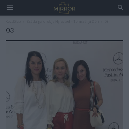
Kezdőlap
Zséda gardróbja Nyiss be! – Tomcsányi Dóri
03
03