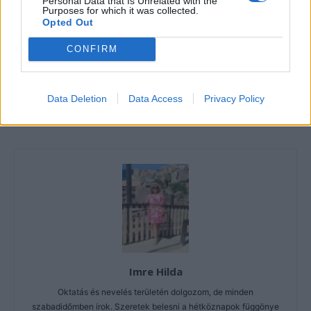
Personal Data that Is Unrelated with the
Purposes for which it was collected.
Opted Out
CONFIRM
Data Deletion
Data Access
Privacy Policy
Imre Hilda
Oktatás és nevelés területén dolgozom, de minden
szabadidőmben írok. Szeretek belesni a hétköznapok függönye