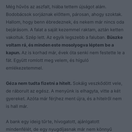
Még hűvös az aszfalt, hiába tettem újságot alám.
Bodobácsok sorjáznak előttem, párosan, ahogy szoktak.
Hallom, hogy benn ébredeznek, és nekem már nincs oda
bejárásom. A falat a saját kezemmel raktam, aztán ketten
vakoltuk. Szép lett. Az egyik legszebb a faluban.
Büszke
voltam rá, és minden este mosolyogva léptem be a
kapun.
Az is korhad már, évek óta senki nem festette le a
fát. Együtt romlott meg velem, és híguló
emlékezetemmel.
Géza nem tudta fizetni a hitelt.
Sokáig veszkődött vele,
de ráborult az egész. A menyünk is elhagyta, vitte a két
gyereket. Azóta már férjhez ment újra, és a hitelről nem
is hall már.
A bank egy ideig tűrte, hívogatott, ajánlgatott
mindenfélét, de egy nyugdíjasnak már nem könnyű