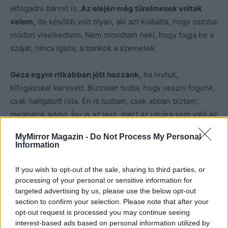
elfogadni bármit is.
Az elején még türelmesek voltak
velem,
de később volt olyan, aki azt kiabálta, hogy ostoba
módon viselkedtem. Nem mondtam neki, hogy fogja be a
száját, nincs igaza, a bankok a szemetek.
Géza egyre ritkábban jött hozzánk,
ha hívtuk,
kifogásokat keresett. Biztosan tudta, hogy veszni fogunk,
csak hallgatott róla. Én is tudtam, csak abban bíztam,
meghalok addig. Így is az lesz, mert az utcára sem való az
én vénséges testem. Apám nyolcvanig húzta, én nem
MyMirror Magazin -
Do Not Process My Personal
fogom. Azt hittem, még jut pár egyszerű év, és
Information
meglepődtem, amikor kiderült, hogy hónapok sem. Igaza
lehet annak a bankosnak, ostoba voltam és hiszékeny. A
If you wish to opt-out of the sale, sharing to third parties, or
saját fiam rántott be a csapdába, pedig látni lehetett, nem
processing of your personal or sensitive information for
targeted advertising by us, please use the below opt-out
volt elrejtve.
section to confirm your selection. Please note that after your
opt-out request is processed you may continue seeing
A vonat most érkezik be az állomásra. Hallom, hogy
interest-based ads based on personal information utilized by