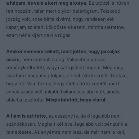
a házam, és vele a kert meg a kutya.
Ez utóbbi is hűtlen
lett hozzám, talán mert olykor belerúgtam. Tolakodó
jószág volt, sose bírta kivárni, hogy rendesen elé
kaparjam az ételt. Lökdöste a kezem, mintha siettetne,
ezért néha kijárt neki a rúgás.
Amikor mennem kellett, mert jöttek, hogy pakoljak
össze,
nem mozdult a dög. Valamiben jobban
reménykedhetett, vagy csak gyűlölt engem. Még meg
akartam simogatni utoljára, de hátrálni kezdett. Tudtam,
hogy fél. Nem biztos, hogy ételt adó kezemtől, mert
annak szaga volt, inkább bakancsos lábamtól, amely
oldalba taszította.
Mégis bántott, hogy elárul.
A fiam is ezt tette,
az asszony is, de ő legalább nem
szándékosan. Meghalt két éve, legalább volt pénzünk a
temetésére. Az enyémre nem lesz, de már nem is kell,