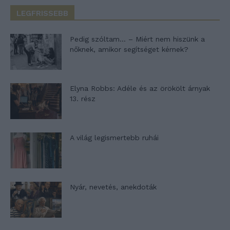
LEGFRISSEBB
Pedig szóltam… – Miért nem hiszünk a
nőknek, amikor segítséget kérnek?
Elyna Robbs: Adéle és az örökölt árnyak
13. rész
A világ legismertebb ruhái
Nyár, nevetés, anekdoták