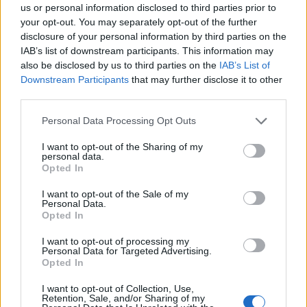
élesen fütyül, biztosan megint valaki nem figyel az
us or personal information disclosed to third parties prior to
your opt-out. You may separately opt-out of the further
átjáróban. Évek óta most hallom megint, pedig csak
disclosure of your personal information by third parties on the
párszáz méter az állomás. A fülem beleszokott a zajba,
IAB’s list of downstream participants. This information may
sose bántuk, hogy mellettünk zakatol.
also be disclosed by us to third parties on the
IAB’s List of
Downstream Participants
that may further disclose it to other
third parties.
Utánam már nem marad semmi.
Az asztal fiókjában
maradt egy-két kép, az irataim, és ha elmegyek, nem kell
Personal Data Processing Opt Outs
majd kidobálni a vackaim. Az ünneplőm mellettem egy
I want to opt-out of the Sharing of my
zacskóban, mellette egy gatya meg egy zokni. Szürke.
personal data.
Feketében maradjanak csak a varjak. Én legyek átmenet.
Opted In
I want to opt-out of the Sale of my
Felállok. Ideje indulnom az állomásra. A hét húszas
Personal Data.
Opted In
mindjárt befut a kanyarba, ahol az óriási tölgyfák takarják
a kilátást.
I want to opt-out of processing my
Personal Data for Targeted Advertising.
Opted In
fotó: Pinterest
I want to opt-out of Collection, Use,
Retention, Sale, and/or Sharing of my