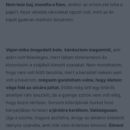
Nem lesz baj, mondta a fiam,
amikor az orrom elé tolta a
papírt. Keze vénebb ráncokkal rajzolt volt, mint az én
kapát gyakran markoló tenyerem.
Vajon mibe öregedett bele,
kérdeztem magamtól,
ami
azért volt felesleges, mert láttam tönkremenni és
kicsorbulni a szájából kiesett szavakat. Nem mondhatom,
hogy nem volt kitől tanulnia, mert a becsület nekem sem
volt a haverom,
mégsem gondoltam volna, hogy életem
vége felé az utcára juttat.
Előbb még tett egy kitérőt,
amellyel rám ijesztett, de a gyenge sztrók nem volt elég,
hogy észre térítsen. Sorsom kitérőjének hurkot fonó
kanyarjában hirtelen
a járdára kerültem. Valóságosan
.
Úgy a szürke, húgyos aszfaltra, ahogy az ablakon kidobott
taknyos szalvéta, amit már nem érdemes kimosni.
Elment