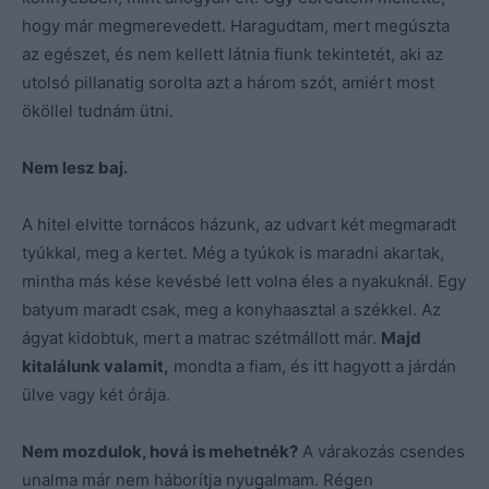
hogy már megmerevedett. Haragudtam, mert megúszta
az egészet, és nem kellett látnia fiunk tekintetét, aki az
utolsó pillanatig sorolta azt a három szót, amiért most
ököllel tudnám ütni.
Nem lesz baj.
A hitel elvitte tornácos házunk, az udvart két megmaradt
tyúkkal, meg a kertet. Még a tyúkok is maradni akartak,
mintha más kése kevésbé lett volna éles a nyakuknál. Egy
batyum maradt csak, meg a konyhaasztal a székkel. Az
ágyat kidobtuk, mert a matrac szétmállott már.
Majd
kitalálunk valamit,
mondta a fiam, és itt hagyott a járdán
ülve vagy két órája.
Nem mozdulok, hová is mehetnék?
A várakozás csendes
unalma már nem háborítja nyugalmam. Régen