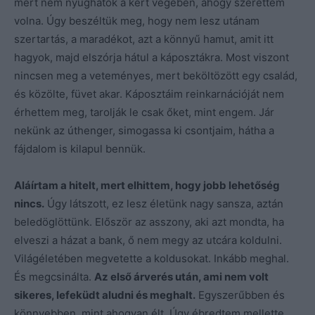
mert nem nyughatok a kert végében, ahogy szerettem
volna. Úgy beszéltük meg, hogy nem lesz utánam
szertartás, a maradékot, azt a könnyű hamut, amit itt
hagyok, majd elszórja hátul a káposztákra. Most viszont
nincsen meg a veteményes, mert beköltözött egy család,
és közölte, füvet akar. Káposztáim reinkarnációját nem
érhettem meg, tarolják le csak őket, mint engem. Jár
nekünk az úthenger, simogassa ki csontjaim, hátha a
fájdalom is kilapul bennük.
Aláírtam a hitelt, mert elhittem, hogy jobb lehetőség
nincs.
Úgy látszott, ez lesz életünk nagy sansza, aztán
beledöglöttünk. Először az asszony, aki azt mondta, ha
elveszi a házat a bank, ő nem megy az utcára koldulni.
Világéletében megvetette a koldusokat. Inkább meghal.
És megcsinálta.
Az első árverés után, ami nem volt
sikeres, lefeküdt aludni és meghalt.
Egyszerűbben és
könnyebben, mint ahogyan élt. Úgy ébredtem mellette,