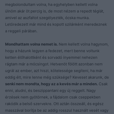
megbolondultam volna, ha egyhelyben kellett volna
ülnöm akár öt percig is, de most nézem a repedt téglát,
amivel az aszfaltot szegélyezték, ócska munka.
Letöredezett már mind és kopott szilánként meredeznek
a reggeli párában.
Mondhattam volna nemet is.
Nem kellett volna hagynom,
hogy a házunk legyen a fedezet, mert benne voltunk
ketten élőhalottként és sorvadó ínyemmel nehezen
rágtam már a mócsingot. Hetvenöt fölött azonban nem
ugrál az ember, azt hiszi, kötelessége segíteni, ha már
eddig élt, mire lenne még szüksége? Keveset akarunk, de
senki nem mondta, hogy az a kevés már a minden.
Csak
enni, aludni, és beszippantani egy új reggelt. Nagy
érzések nem gyötörnek, a fájdalom csak cseppekben
rakódik a belső szervekre. Ott aztán összeáll, és egész
masszával borítja be az addig rosszul használt vesét vagy