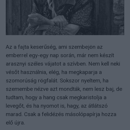
Az a fajta keserűség, ami szembejön az
emberrel egy-egy nap során, már nem készít
arasznyi széles vájatot a szívben. Nem kell neki
vésőt használnia, elég, ha megkaparja a
szomorúság rögfalát. Sokszor nyeltem, ha
szemembe nézve azt mondták, nem lesz baj, de
tudtam, hogy a hang csak megkaristolja a
levegőt, és ha nyomot is, hagy, az átlátszó
marad. Csak a felidézés másolópapírja hozza
elő újra.