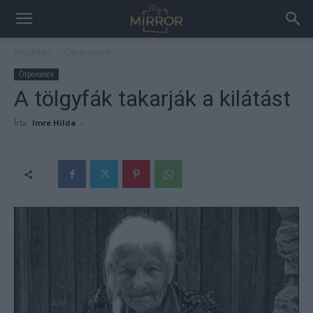
Kezdőlap
Ötpercesek
Ötpercesek
A tölgyfák takarják a kilátást
Írta:
Imre Hilda
-