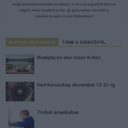
mögé és közben keresem az embert, a nőt a jól legyártott álarcok
mögött. Néha meséket is írok, de gyakrabban novellákat,
cikkeket és apró vicces történeteket.
KAPCSOLÓDÓ CIKKEK
TÖBB A SZERZŐTŐL
Bivalytej és vino rosso 9.rész
Heti horoszkóp december 15-21-ig
Trollok árnyékában