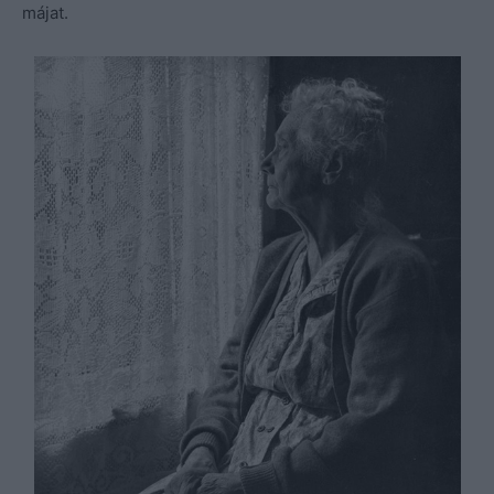
májat.