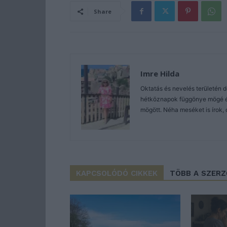
Share
Imre Hilda
Oktatás és nevelés területén 
hétköznapok függönye mögé és 
mögött. Néha meséket is írok, 
KAPCSOLÓDÓ CIKKEK
TÖBB A SZER