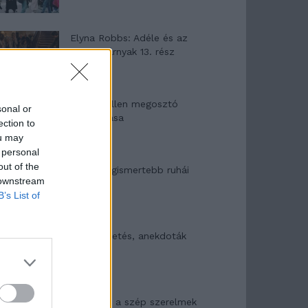
Elyna Robbs: Adéle és az
örökölt árnyak 13. rész
Woody Allen megosztó
sonal or
zsenialitása
ection to
ou may
 personal
out of the
A világ legismertebb ruhái
 downstream
B’s List of
Nyár, nevetés, anekdoták
Panna és a szép szerelmek