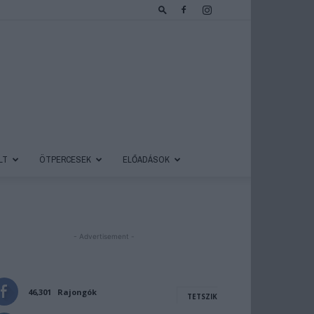
LT
ÖTPERCESEK
ELŐADÁSOK
- Advertisement -
46,301
Rajongók
TETSZIK