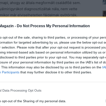
napi, ahogy az általa megformált családfőé sem.
yálmirigyrákot diagnosztizáltak nála, nem vette
mikor már elviselhetetlen fájdalmak gyötörték.
 hogy szenvedései felerősödtek, nyilatkozta később az
Magazin -
Do Not Process My Personal Information
to opt-out of the sale, sharing to third parties, or processing of your per
36 októberében született Eugene Maurice Orowitz
formation for targeted advertising by us, please use the below opt-out s
szülei folyton veszekedtek, és őt is sok támadás érte
r selection. Please note that after your opt-out request is processed y
gyenítette mások előtt, és a környék zsidóellenes
eing interest-based ads based on personal information utilized by us or
disclosed to third parties prior to your opt-out. You may separately opt-
munkába menekült, míg anyja ráadásként folytonosan
losure of your personal information by third parties on the IAB’s list of
rányomta bélyegét a fiatal Charles mindennapjaira.
. This information may also be disclosed by us to third parties on the
IA
Participants
that may further disclose it to other third parties.
yét a világban. Akkor azonban rájött, hogy sporttal
sége meghozta számára a sikert. Egy sérülés után
át is mellőzte, majd egy véletlen folytán beválogatták
l Data Processing Opt Outs
az átlagból. Ekkor változtatta meg a nevét a már
g futott, világszerte ismertté tette őt, és hatalmas
o opt-out of the Sharing of my personal data.