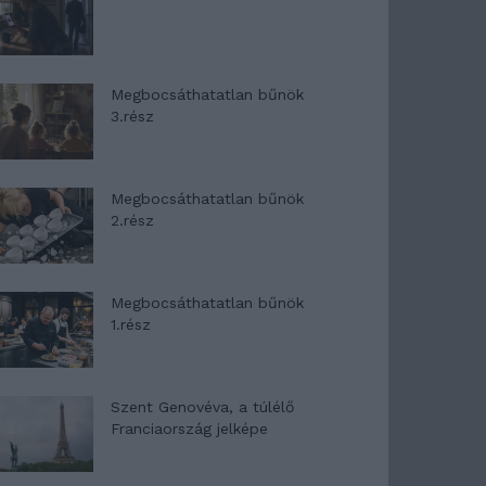
Megbocsáthatatlan bűnök
3.rész
Megbocsáthatatlan bűnök
2.rész
Megbocsáthatatlan bűnök
1.rész
Szent Genovéva, a túlélő
Franciaország jelképe