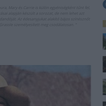
ra, Mary és Carrie is külön egyéniségként tűnt fel,
írásai alapján készült a sorozat, de nem lehet azt
ndandóját. Az édesanyjukat alakító bájos színésznőt
 Grassle személyesített meg csodálatosan. ”