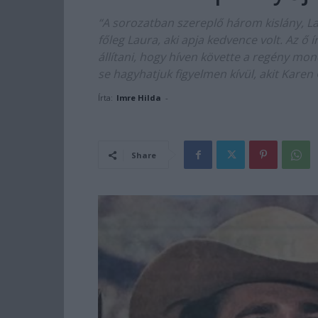
“A sorozatban szereplő három kislány, Lau
főleg Laura, aki apja kedvence volt. Az ő 
állítani, hogy híven követte a regény mo
se hagyhatjuk figyelmen kívül, akit Karen
Írta:
Imre Hilda
-
Share