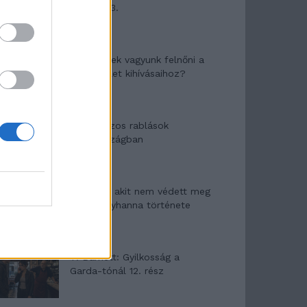
mítosza 3.
Képtelenek vagyunk felnőni a
felnőtt élet kihívásaihoz?
Altatógázos rablások
Olaszországban
A kislány, akit nem védett meg
senki – Lyhanna története
T. Barnett: Gyilkosság a
Garda-tónál 12. rész