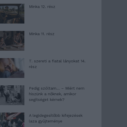
Minka 12. rész
Minka 11. rész
T. szereti a fiatal lányokat 14.
rész
Pedig szóltam… – Miért nem
hiszünk a nőknek, amikor
segítséget kérnek?
A legidegesítőbb kifejezések
laza gyűjteménye