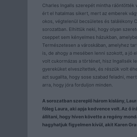
Charles Ingalls szerepét mintha ráöntötték 
ért el hatalmas sikert, mert az emberek vágy
okos, végtelenül becsületes és találékony Ch
sorozatban. Elhittük neki, hogy olyan szere
cseppet sem kényelmes házukban, amelyben 
Természetesen a városkában, amelyhez tarto
is, de ahogy a mesében lenni szokott, a jó 
volt cukormázas a történet, hisz Ingallsék 
gyereküket elveszítettek, és részük volt é
azt sugallta, hogy sose szabad feladni, mer
arra, hogy jóra forduljon minden.
A sorozatban szereplő három kislány, Laura
főleg Laura, aki apja kedvence volt. Az ő ír
állítani, hogy híven követte a regény mond
hagyhatjuk figyelmen kívül, akit Karen Gr