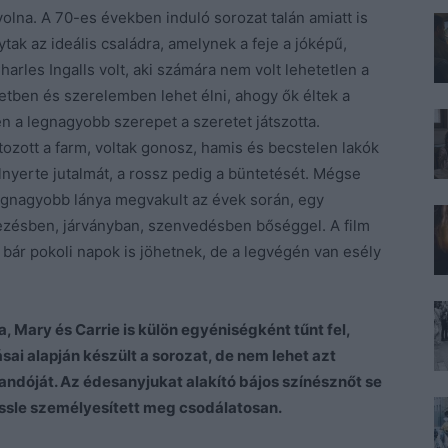
volna. A 70-es években induló sorozat talán amiatt is
tak az ideális családra, amelynek a feje a jóképű,
arles Ingalls volt, aki számára nem volt lehetetlen a
tetben és szerelemben lehet élni, ahogy ők éltek a
a legnagyobb szerepet a szeretet játszotta.
zott a farm, voltak gonosz, hamis és becstelen lakók
elnyerte jutalmát, a rossz pedig a büntetését. Mégse
legnagyobb lánya megvakult az évek során, egy
hezésben, járványban, szenvedésben bőséggel. A film
t bár pokoli napok is jöhetnek, de a legvégén van esély
, Mary és Carrie is külön egyéniségként tűnt fel,
ásai alapján készült a sorozat, de nem lehet azt
andóját. Az édesanyjukat alakító bájos színésznőt se
assle személyesített meg csodálatosan.