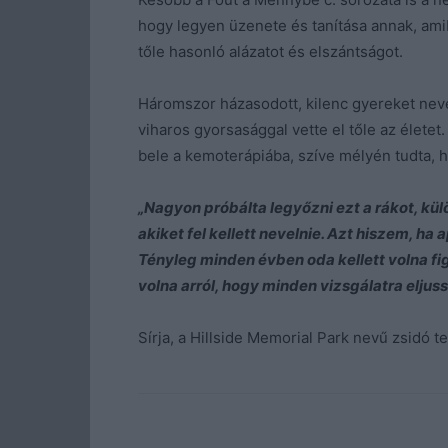
hogy legyen üzenete és tanítása annak, ami
tőle hasonló alázatot és elszántságot.
Háromszor házasodott, kilenc gyereket neve
viharos gyorsasággal vette el tőle az élet
bele a kemoterápiába, szíve mélyén tudta, h
„Nagyon próbálta legyőzni ezt a rákot, kü
akiket fel kellett nevelnie. Azt hiszem, h
Tényleg minden évben oda kellett volna 
volna arról, hogy minden vizsgálatra eljuss
Sírja, a Hillside Memorial Park nevű zsidó te