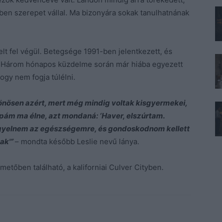
ben szerepet vállal. Ma bizonyára sokak tanulhatnának
lt fel végül. Betegsége 1991-ben jelentkezett, és
et. Három hónapos küzdelme során már hiába egyezett
ogy nem fogja túlélni.
lönösen azért, mert még mindig voltak kisgyermekei,
a apám ma élne, azt mondaná: ‘Haver, elszúrtam.
figyelnem az egészségemre, és gondoskodnom kellett
ak'”
– mondta később Leslie nevű lánya.
metőben található, a kaliforniai Culver Cityben.