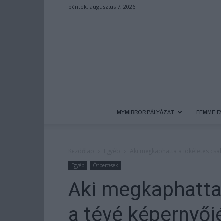
péntek, augusztus 7, 2026
MYMIRROR PÁLYÁZAT
FEMME F
Kezdőlap
Egyéb
Aki megkaphatta a tökéletes csa
Egyéb
Ötpercesek
Aki megkaphatta 
a tévé képernyő