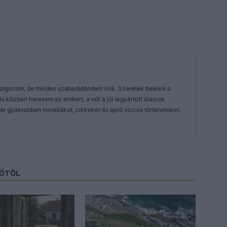
dolgozom, de minden szabadidőmben írok. Szeretek belesni a
közben keresem az embert, a nőt a jól legyártott álarcok
de gyakrabban novellákat, cikkeket és apró vicces történeteket.
ZŐTŐL