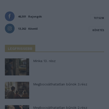
46,301
Rajongók
TETSZIK
13,262
Követő
KÖVETÉS
LEGFRISSEBB
Minka 13. rész
Megbocsáthatatlan bűnök 3.rész
Megbocsáthatatlan bűnök 2.rész