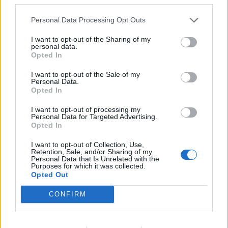
Personal Data Processing Opt Outs
A világ legismertebb ruhái
I want to opt-out of the Sharing of my
personal data.
Opted In
I want to opt-out of the Sale of my
Nyár, nevetés, anekdoták
Personal Data.
Opted In
I want to opt-out of processing my
Personal Data for Targeted Advertising.
Opted In
Panna és a szép szerelmek mítosza 3.
I want to opt-out of Collection, Use,
Retention, Sale, and/or Sharing of my
Personal Data that Is Unrelated with the
Purposes for which it was collected.
Opted Out
Képtelenek vagyunk felnőni a felnőtt élet
kihívásaihoz?
CONFIRM
Altatógázos rablások Olaszországban