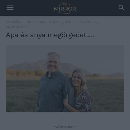
Kezdőlap
Apa és anya megöregedett…
Apa és anya
megörgedett...
Apa és anya megörgedett…
- Advertisement -