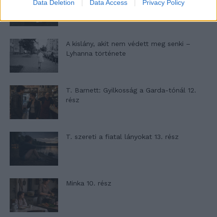
Data Deletion
Data Access
Privacy Policy
A kislány, akit nem védett meg senki –
Lyhanna története
T. Barnett: Gyilkosság a Garda-tónál 12.
rész
T. szereti a fiatal lányokat 13. rész
Minka 10. rész