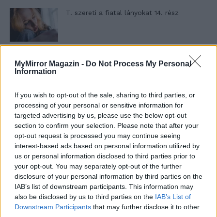
T. szereti a fiatal lányokat 14. rész
Pedig szóltam… – Miért nem hiszünk a
MyMirror Magazin -
Do Not Process My Personal
nőknek, amikor segítséget kérnek?
Information
If you wish to opt-out of the sale, sharing to third parties, or
processing of your personal or sensitive information for
A legidegesítőbb kifejezések laza
targeted advertising by us, please use the below opt-out
gyűjteménye
section to confirm your selection. Please note that after your
opt-out request is processed you may continue seeing
interest-based ads based on personal information utilized by
Elyna Robbs: Adéle és az örökölt árnyak
us or personal information disclosed to third parties prior to
13. rész
your opt-out. You may separately opt-out of the further
disclosure of your personal information by third parties on the
IAB’s list of downstream participants. This information may
also be disclosed by us to third parties on the
IAB’s List of
Woody Allen megosztó zsenialitása
Downstream Participants
that may further disclose it to other
third parties.