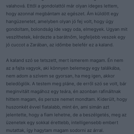
valahová. Ettől a gondolattól már olyan ideges lettem,
hogy azonnal megbántam az egészet. Ám küldött egy
hangüzenetet, amelyben olyan jó fej volt, hogy úgy
gondoltam, bolondság ide vagy oda, elmegyek. Ugyan mit
veszíthetek, kérdezte a barátnőm, legfeljebb veszek egy
jó cuccot a Zarában, az időmbe belefér ez a kaland.
A kaland szó se tetszett, mert ismerem magam. Én nem
az a fajta vagyok, aki könnyen belemegy egy találkába,
nem adom a szívem se gyorsan, ha meg igen, akkor
beledöglök. A testem meg pláne, de erről szó se volt, bár
meginvitált magához egy teára, én azonban rafináltnak
hittem magam, és persze nemet mondtam. Kiderült, hogy
huszonkét évvel fiatalabb, mint én, ami simán azt
jelentette, hogy a fiam lehetne, de a beszélgetés, meg az
üzenetek egy sokkal érettebb, intelligensebb embert
mutattak, így hagytam magam sodorni az árral.