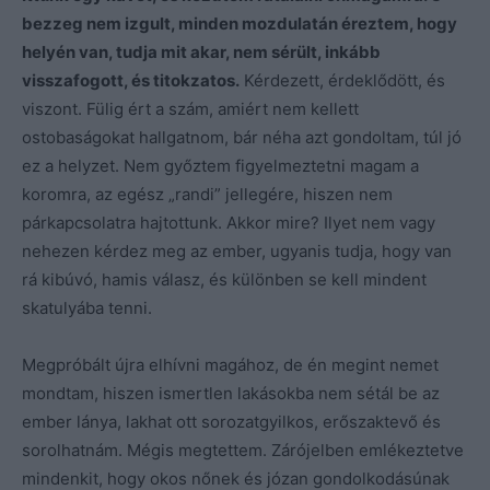
bezzeg nem izgult, minden mozdulatán éreztem, hogy
helyén van, tudja mit akar, nem sérült, inkább
visszafogott, és titokzatos.
Kérdezett, érdeklődött, és
viszont. Fülig ért a szám, amiért nem kellett
ostobaságokat hallgatnom, bár néha azt gondoltam, túl jó
ez a helyzet. Nem győztem figyelmeztetni magam a
koromra, az egész „randi” jellegére, hiszen nem
párkapcsolatra hajtottunk. Akkor mire? Ilyet nem vagy
nehezen kérdez meg az ember, ugyanis tudja, hogy van
rá kibúvó, hamis válasz, és különben se kell mindent
skatulyába tenni.
Megpróbált újra elhívni magához, de én megint nemet
mondtam, hiszen ismertlen lakásokba nem sétál be az
ember lánya, lakhat ott sorozatgyilkos, erőszaktevő és
sorolhatnám. Mégis megtettem. Zárójelben emlékeztetve
mindenkit, hogy okos nőnek és józan gondolkodásúnak