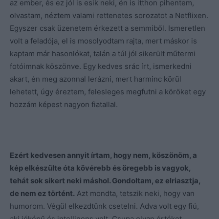
az ember, és ez jól is esik neki, én is itthon pihentem,
olvastam, néztem valami rettenetes sorozatot a Netflixen.
Egyszer csak üzenetem érkezett a semmiből. Ismeretlen
volt a feladója, el is mosolyodtam rajta, mert máskor is
kaptam már hasonlókat, talán a túl jól sikerült műtermi
fotóimnak köszönve. Egy kedves srác írt, ismerkedni
akart, én meg azonnal lerázni, mert harminc körül
lehetett, úgy éreztem, felesleges megfutni a köröket egy
hozzám képest nagyon fiatallal.
Ezért kedvesen annyit írtam, hogy nem, köszönöm, a
kép elkészülte óta kövérebb és öregebb is vagyok,
tehát sok sikert neki máshol. Gondoltam, ez elriasztja,
de nem ez történt.
Azt mondta, tetszik neki, hogy van
humorom. Végül elkezdtünk csetelni. Adva volt egy fiú,
aki jóképű és intelligens volt. Csupa olyan értéket