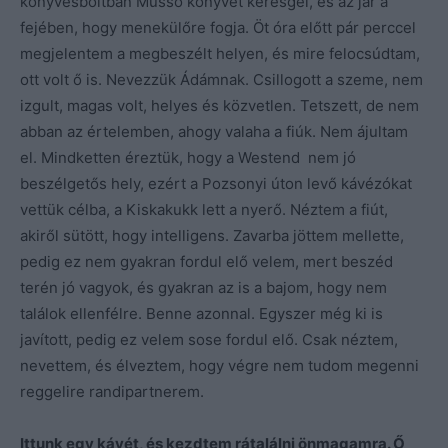
könyvesboltban Musso könyvet keresgél, és az jár a
fejében, hogy menekülőre fogja. Öt óra előtt pár perccel
megjelentem a megbeszélt helyen, és mire felocsúdtam,
ott volt ő is. Nevezzük Ádámnak. Csillogott a szeme, nem
izgult, magas volt, helyes és közvetlen. Tetszett, de nem
abban az értelemben, ahogy valaha a fiúk. Nem ájultam
el. Mindketten éreztük, hogy a Westend nem jó
beszélgetős hely, ezért a Pozsonyi úton levő kávézókat
vettük célba, a Kiskakukk lett a nyerő. Néztem a fiút,
akiről sütött, hogy intelligens. Zavarba jöttem mellette,
pedig ez nem gyakran fordul elő velem, mert beszéd
terén jó vagyok, és gyakran az is a bajom, hogy nem
találok ellenfélre. Benne azonnal. Egyszer még ki is
javított, pedig ez velem sose fordul elő. Csak néztem,
nevettem, és élveztem, hogy végre nem tudom megenni
reggelire randipartnerem.
Ittunk egy kávét, és kezdtem rátalálni önmagamra. Ő