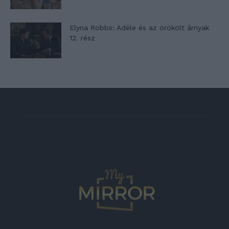
Elyna Robbs: Adéle és az örökölt árnyak
12. rész