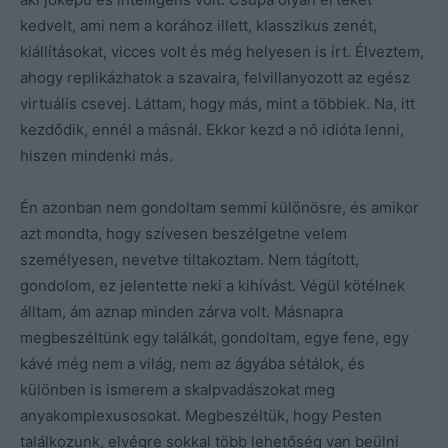
kedvelt, ami nem a korához illett, klasszikus zenét,
kiállításokat, vicces volt és még helyesen is írt. Élveztem,
ahogy replikázhatok a szavaira, felvillanyozott az egész
virtuális csevej. Láttam, hogy más, mint a többiek. Na, itt
kezdődik, ennél a másnál. Ekkor kezd a nő idióta lenni,
hiszen mindenki más.
Én azonban nem gondoltam semmi különösre, és amikor
azt mondta, hogy szívesen beszélgetne velem
személyesen, nevetve tiltakoztam. Nem tágított,
gondolom, ez jelentette neki a kihívást. Végül kötélnek
álltam, ám aznap minden zárva volt. Másnapra
megbeszéltünk egy találkát, gondoltam, egye fene, egy
kávé még nem a világ, nem az ágyába sétálok, és
különben is ismerem a skalpvadászokat meg
anyakomplexusosokat. Megbeszéltük, hogy Pesten
találkozunk, elvégre sokkal több lehetőség van beülni