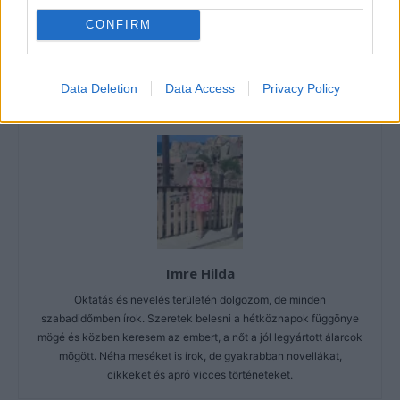
CONFIRM
Data Deletion
Data Access
Privacy Policy
Imre Hilda
Oktatás és nevelés területén dolgozom, de minden
szabadidőmben írok. Szeretek belesni a hétköznapok függönye
mögé és közben keresem az embert, a nőt a jól legyártott álarcok
mögött. Néha meséket is írok, de gyakrabban novellákat,
cikkeket és apró vicces történeteket.