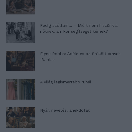
Pedig szóltam… – Miért nem hiszünk a
nőknek, amikor segítséget kérnek?
Elyna Robbs: Adéle és az örökölt árnyak
13. rész
A világ legismertebb ruhái
Nyár, nevetés, anekdoták