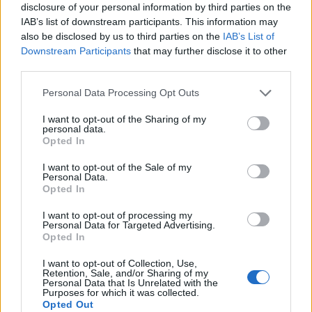
nem.
Természetesen nem gondoltam túlságosan előre.
disclosure of your personal information by third parties on the
Hogy tehettem volna? Huszonkét év! Azért ezt holmi
IAB’s list of downstream participants. This information may
also be disclosed by us to third parties on the
IAB’s List of
kedvesség, ölelés nem semmisíti meg…
Downstream Participants
that may further disclose it to other
third parties.
Még küldött nekem később egy versválogatást, és én
azon az estén mosolyogva aludtam el. Hogy létezik-e
Personal Data Processing Opt Outs
ilyen, nem érdekelt, akkor nekem létezett, és nem
I want to opt-out of the Sharing of my
akartam semmiféle agyalással elrontani. Most persze
personal data.
Opted In
felvetődik a kérdés, lett-e folytatás? Lett. Pontosan olyan,
amilyenre a kedves olvasó, aki magában azonnal ítéletet
I want to opt-out of the Sale of my
Personal Data.
mond, számít. Kitaláljátok?
Opted In
I want to opt-out of processing my
Következő rész
Personal Data for Targeted Advertising.
Opted In
Kép forrása: Pinterest
I want to opt-out of Collection, Use,
Retention, Sale, and/or Sharing of my
Personal Data that Is Unrelated with the
Purposes for which it was collected.
Opted Out