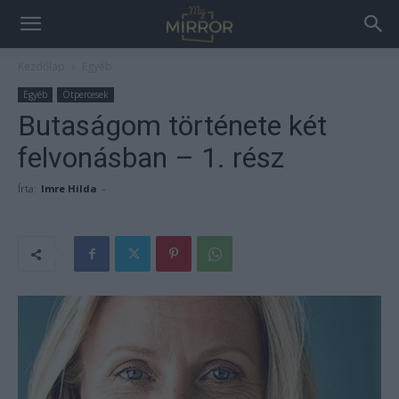
Kezdőlap
Egyéb
Egyéb
Ötpercesek
Butaságom története két
felvonásban – 1. rész
Írta:
Imre Hilda
-