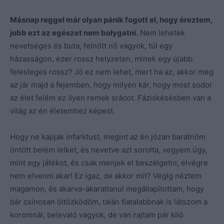
Másnap reggel már olyan pánik fogott el, hogy éreztem,
jobb ezt az egészet nem bolygatni.
Nem lehetek
nevetséges és buta, felnőtt nő vagyok, túl egy
házasságon, ezer rossz helyzeten, minek egy újabb
felesleges rossz? Jó ez nem lehet, mert ha az, akkor meg
az jár majd a fejemben, hogy milyen kár, hogy most sodor
az élet felém ez ilyen remek srácot. Fáziskésésben van a
világ az én életemhez képest.
Hogy ne kapjak infarktust, megint az én józan barátnőm
öntött belém lelket, és nevetve azt sorolta, vegyem úgy,
mint egy játékot, és csak menjek el beszélgetni, elvégre
nem elvenni akar! Ez igaz, de akkor mit? Végig néztem
magamon, és akarva-akaratlanul megállapítottam, hogy
bár csinosan öltözködöm, talán fiatalabbnak is látszom a
koromnál, belevaló vagyok, de van rajtam pár kiló