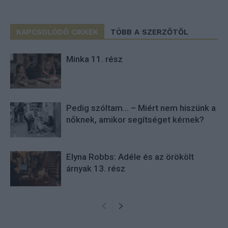
KAPCSOLÓDÓ CIKKEK
TÖBB A SZERZŐTŐL
Minka 11. rész
Pedig szóltam… – Miért nem hiszünk a
nőknek, amikor segítséget kérnek?
Elyna Robbs: Adéle és az örökölt
árnyak 13. rész