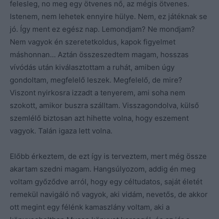
felesleg, no meg egy ötvenes nő, az mégis ötvenes.
Istenem, nem lehetek ennyire hülye. Nem, ez játéknak se
jó. Így ment ez egész nap. Lemondjam? Ne mondjam?
Nem vagyok én szeretetkoldus, kapok figyelmet
máshonnan… Aztán összeszedtem magam, hosszas
vívódás után kiválasztottam a ruhát, amiben úgy
gondoltam, megfelelő leszek. Megfelelő, de mire?
Viszont nyirkosra izzadt a tenyerem, ami soha nem
szokott, amikor buszra szálltam. Visszagondolva, külső
szemlélő biztosan azt hihette volna, hogy eszement
vagyok. Talán igaza lett volna.
Előbb érkeztem, de ezt így is terveztem, mert még össze
akartam szedni magam. Hangsúlyozom, addig én meg
voltam győződve arról, hogy egy céltudatos, saját életét
remekül navigáló nő vagyok, aki vidám, nevetős, de akkor
ott megint egy félénk kamaszlány voltam, aki a