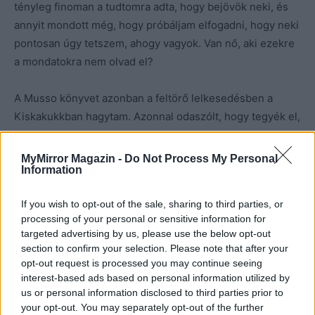
tényleg finoman a tudtomra adta, hogy bejövök neki, és
annyit mondott még, hogy próbáljam elfogadni, hogy neki
pontosan úgy tetszem, ahogy vagyok. Van nő, aki ezekre
a mondatokra nem olvad el?
A Musso könyvet azonban a feltörő lelkesedésben a
Kiskakukkban hagytam. Azonnal odaszólt, hogy tegyék el,
elhozza majd. Ezen is mosolyognom kellett. Kellemes volt
minden, csókolózni is. Szóba került, hogy fantasztikus
MyMirror Magazin -
Do Not Process My Personal
Information
masszíroz, de én megráztam a fejem, és jeleztem, hogy
nem, ez nekem nem megy. Idegen ember, idegen lakás
If you wish to opt-out of the sale, sharing to third parties, or
és különben is.
processing of your personal or sensitive information for
targeted advertising by us, please use the below opt-out
Két órával később visszakísért a buszomhoz, és én egy
section to confirm your selection. Please note that after your
kicsit elszállva, elengedve az óvatosságom, boldogan
opt-out request is processed you may continue seeing
interest-based ads based on personal information utilized by
jöttem haza. Nem lettem hülyébb, szerelmes se, csak jól
us or personal information disclosed to third parties prior to
éreztem magam, méghozzá olyan jól, ahogy ezer éve
your opt-out. You may separately opt-out of the further