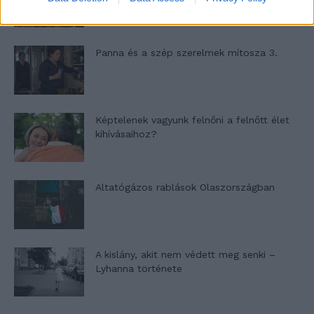
Panna és a szép szerelmek mítosza 3.
Képtelenek vagyunk felnőni a felnőtt élet
kihívásaihoz?
Altatógázos rablások Olaszországban
A kislány, akit nem védett meg senki –
Lyhanna története