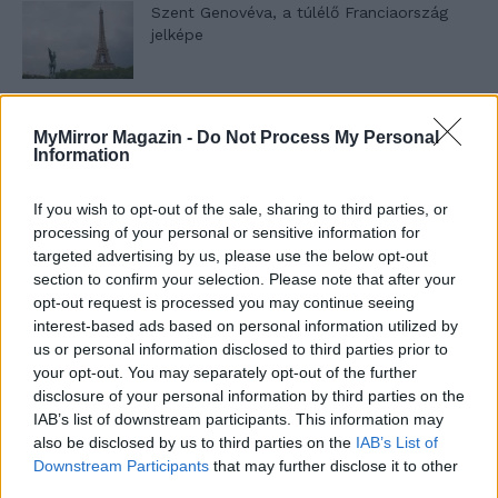
Szent Genovéva, a túlélő Franciaország
jelképe
Minka 12. rész
MyMirror Magazin -
Do Not Process My Personal
Information
If you wish to opt-out of the sale, sharing to third parties, or
Minka 11. rész
processing of your personal or sensitive information for
targeted advertising by us, please use the below opt-out
section to confirm your selection. Please note that after your
opt-out request is processed you may continue seeing
interest-based ads based on personal information utilized by
T. szereti a fiatal lányokat 14. rész
us or personal information disclosed to third parties prior to
your opt-out. You may separately opt-out of the further
disclosure of your personal information by third parties on the
IAB’s list of downstream participants. This information may
Pedig szóltam… – Miért nem hiszünk a
also be disclosed by us to third parties on the
IAB’s List of
nőknek, amikor segítséget kérnek?
Downstream Participants
that may further disclose it to other
third parties.