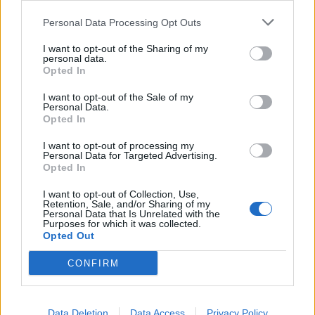
Personal Data Processing Opt Outs
A legidegesítőbb kifejezések laza
gyűjteménye
I want to opt-out of the Sharing of my
personal data.
Opted In
I want to opt-out of the Sale of my
Elyna Robbs: Adéle és az örökölt árnyak
Personal Data.
13. rész
Opted In
I want to opt-out of processing my
Personal Data for Targeted Advertising.
Woody Allen megosztó zsenialitása
Opted In
I want to opt-out of Collection, Use,
Retention, Sale, and/or Sharing of my
Personal Data that Is Unrelated with the
Purposes for which it was collected.
A világ legismertebb ruhái
Opted Out
CONFIRM
Nyár, nevetés, anekdoták
Data Deletion
Data Access
Privacy Policy