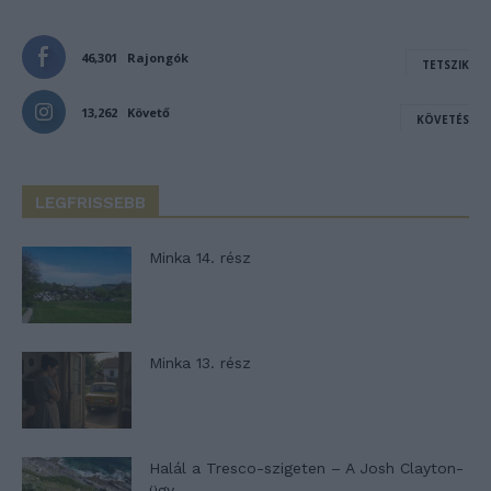
46,301
Rajongók
TETSZIK
13,262
Követő
KÖVETÉS
LEGFRISSEBB
Minka 14. rész
Minka 13. rész
Halál a Tresco-szigeten – A Josh Clayton-
ügy