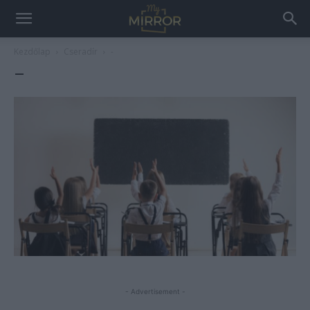
Kezdőlap
Cseradír
-
–
- Advertisement -