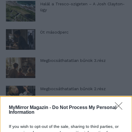
Halál a Tresco-szigeten – A Josh Clayton-
ügy
Öt másodperc
Megbocsáthatatlan bűnök 3.rész
Megbocsáthatatlan bűnök 2.rész
MyMirror Magazin -
Do Not Process My Personal
Information
Megbocsáthatatlan bűnök 1.rész
If you wish to opt-out of the sale, sharing to third parties, or