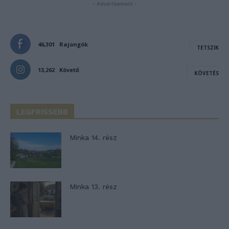
- Advertisement -
46,301
Rajongók
TETSZIK
13,262
Követő
KÖVETÉS
LEGFRISSEBB
Minka 14. rész
Minka 13. rész