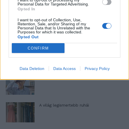
I want to opt-out of processing my
nőknek, amikor segítséget kérnek?
Personal Data for Targeted Advertising.
Opted In
I want to opt-out of Collection, Use,
A legidegesítőbb kifejezések laza
Retention, Sale, and/or Sharing of my
Personal Data that Is Unrelated with the
gyűjteménye
Purposes for which it was collected.
Opted Out
CONFIRM
Elyna Robbs: Adéle és az örökölt árnyak
13. rész
Data Deletion
Data Access
Privacy Policy
Woody Allen megosztó zsenialitása
A világ legismertebb ruhái