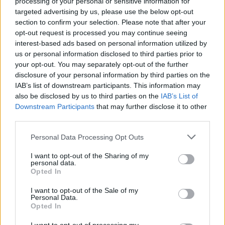
processing of your personal or sensitive information for
targeted advertising by us, please use the below opt-out
section to confirm your selection. Please note that after your
Szent Genovéva, a túlélő Franciaország
opt-out request is processed you may continue seeing
jelképe
interest-based ads based on personal information utilized by
us or personal information disclosed to third parties prior to
your opt-out. You may separately opt-out of the further
Minka 12. rész
disclosure of your personal information by third parties on the
IAB’s list of downstream participants. This information may
also be disclosed by us to third parties on the
IAB’s List of
Downstream Participants
that may further disclose it to other
third parties.
Minka 11. rész
Personal Data Processing Opt Outs
I want to opt-out of the Sharing of my
personal data.
T. szereti a fiatal lányokat 14. rész
Opted In
I want to opt-out of the Sale of my
Personal Data.
Opted In
Pedig szóltam… – Miért nem hiszünk a