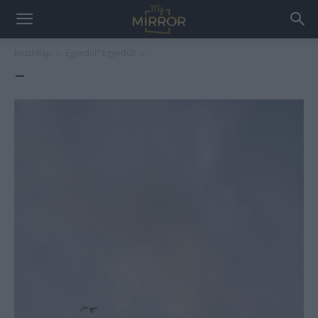
Kezdőlap
Egyedül? Egyedül!
-
–