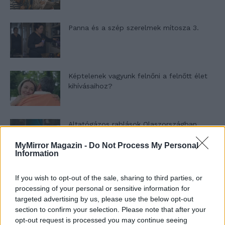
Panna és a szép szerelmek mítosza 3.
Képtelenek vagyunk felnőni a felnőtt élet
kihívásaihoz?
Altatógázos rablások Olaszországban
MyMirror Magazin -
Do Not Process My Personal
Information
A kislány, akit nem védett meg senki –
If you wish to opt-out of the sale, sharing to third parties, or
Lyhanna története
processing of your personal or sensitive information for
targeted advertising by us, please use the below opt-out
section to confirm your selection. Please note that after your
opt-out request is processed you may continue seeing
T. Barnett: Gyilkosság a Garda-tónál 12.