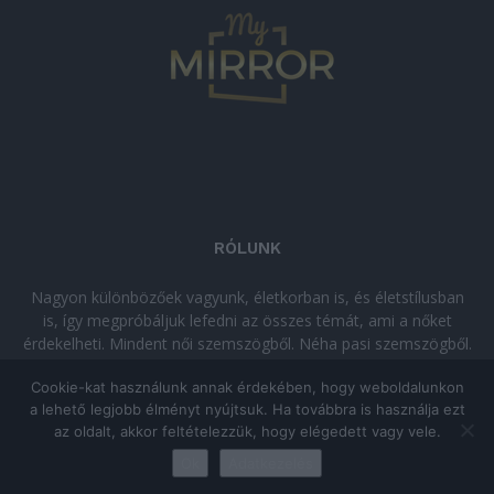
RÓLUNK
Nagyon különbözőek vagyunk, életkorban is, és életstílusban
is, így megpróbáljuk lefedni az összes témát, ami a nőket
érdekelheti. Mindent női szemszögből. Néha pasi szemszögből.
Néha komolyan, néha szórakozva. Olvass minket, ha egy kis
Cookie-kat használunk annak érdekében, hogy weboldalunkon
kikapcsolódásra vágysz!
a lehető legjobb élményt nyújtsuk. Ha továbbra is használja ezt
az oldalt, akkor feltételezzük, hogy elégedett vagy vele.
© Copyright 2026 - mymirror.hu
ADATKEZELÉSI TÁJÉKOZTATÓ
|
Ok
Adatkezelés
Impresszum