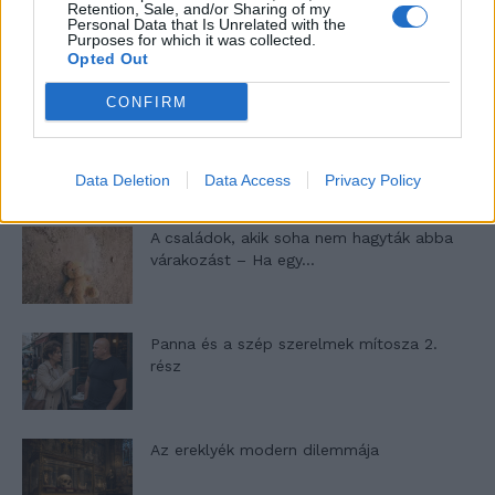
Retention, Sale, and/or Sharing of my
Personal Data that Is Unrelated with the
10 tanács, ha jobban akarod érezni magad
Purposes for which it was collected.
a hétköznapokban
Opted Out
CONFIRM
Egy ház, amely a tengerre és a fényre
nyílik – Villa...
Data Deletion
Data Access
Privacy Policy
A családok, akik soha nem hagyták abba
várakozást – Ha egy...
Panna és a szép szerelmek mítosza 2.
rész
Az ereklyék modern dilemmája