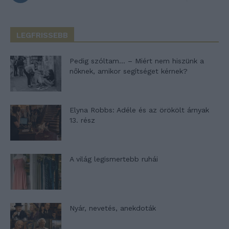
LEGFRISSEBB
Pedig szóltam… – Miért nem hiszünk a
nőknek, amikor segítséget kérnek?
Elyna Robbs: Adéle és az örökölt árnyak
13. rész
A világ legismertebb ruhái
Nyár, nevetés, anekdoták