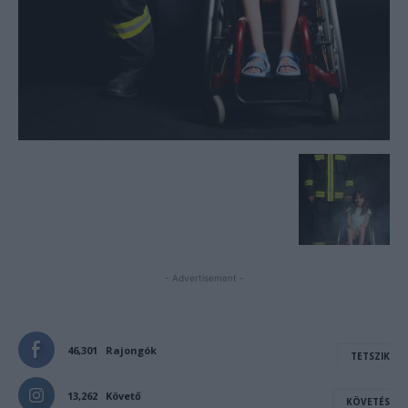
- Advertisement -
46,301
Rajongók
TETSZIK
13,262
Követő
KÖVETÉS