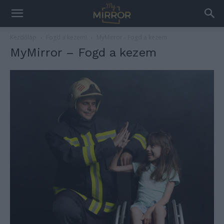
Kezdőlap
Fogd a kezem!
MyMirror - Fogd a kezem
MyMirror – Fogd a kezem