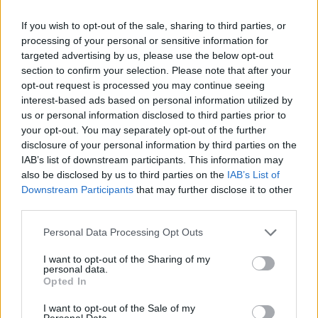
If you wish to opt-out of the sale, sharing to third parties, or
processing of your personal or sensitive information for
Megbocsáthatatlan bűnök 1.rész
targeted advertising by us, please use the below opt-out
section to confirm your selection. Please note that after your
opt-out request is processed you may continue seeing
interest-based ads based on personal information utilized by
Szent Genovéva, a túlélő Franciaország
us or personal information disclosed to third parties prior to
jelképe
your opt-out. You may separately opt-out of the further
disclosure of your personal information by third parties on the
IAB’s list of downstream participants. This information may
also be disclosed by us to third parties on the
IAB’s List of
Minka 12. rész
Downstream Participants
that may further disclose it to other
third parties.
Personal Data Processing Opt Outs
Minka 11. rész
I want to opt-out of the Sharing of my
personal data.
Opted In
I want to opt-out of the Sale of my
T. szereti a fiatal lányokat 14. rész
Personal Data.