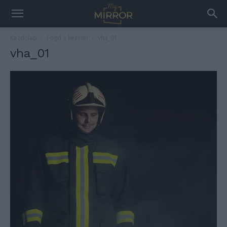
Kezdőlap
Fogd a kezem!
vha_01
vha_01