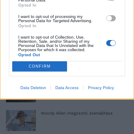
Opted In
I want to opt-out of processing my
Personal Data for Targeted Advertising.
Opted In
Pedig szóltam… – Miért nem hiszünk a
nőknek, amikor segítséget kérnek?
I want to opt-out of Collection, Use,
Retention, Sale, and/or Sharing of my
Personal Data that Is Unrelated with the
Purposes for which it was collected.
Opted Out
A legidegesítőbb kifejezések laza
gyűjteménye
CONFIRM
Elyna Robbs: Adéle és az örökölt árnyak
Data Deletion
Data Access
Privacy Policy
13. rész
Woody Allen megosztó zsenialitása