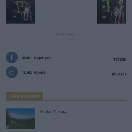
- Advertisement -
46,301
Rajongók
TETSZIK
13,262
Követő
KÖVETÉS
LEGFRISSEBB
Minka 14. rész