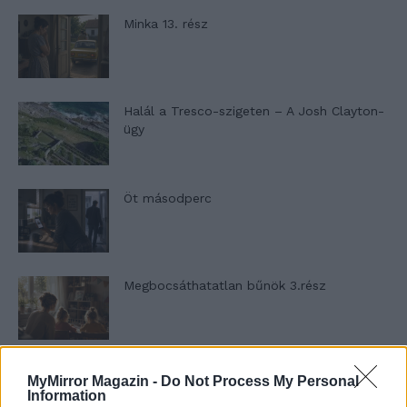
Minka 13. rész
Halál a Tresco-szigeten – A Josh Clayton-
ügy
Öt másodperc
Megbocsáthatatlan bűnök 3.rész
Megbocsáthatatlan bűnök 2.rész
MyMirror Magazin -
Do Not Process My Personal
Information