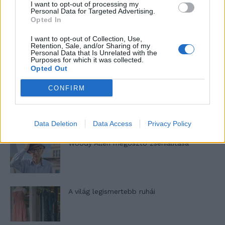
I want to opt-out of processing my
nőknek, amikor segítséget kérnek?
Personal Data for Targeted Advertising.
Opted In
I want to opt-out of Collection, Use,
Retention, Sale, and/or Sharing of my
A legidegesítőbb kifejezések laza
Personal Data that Is Unrelated with the
gyűjteménye
Purposes for which it was collected.
Opted Out
CONFIRM
Elyna Robbs: Adéle és az örökölt árnyak
13. rész
Data Deletion
Data Access
Privacy Policy
Woody Allen megosztó zsenialitása
A világ legismertebb ruhái