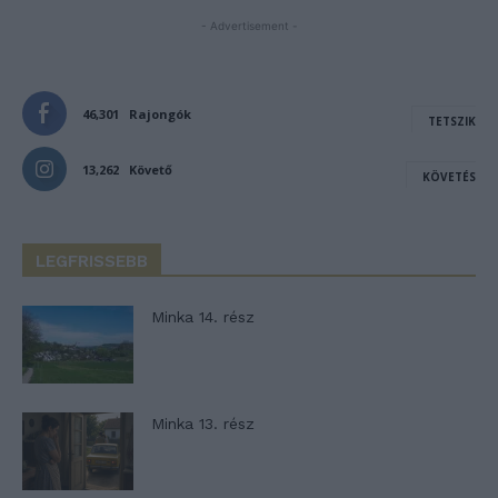
- Advertisement -
46,301
Rajongók
TETSZIK
13,262
Követő
KÖVETÉS
LEGFRISSEBB
Minka 14. rész
Minka 13. rész