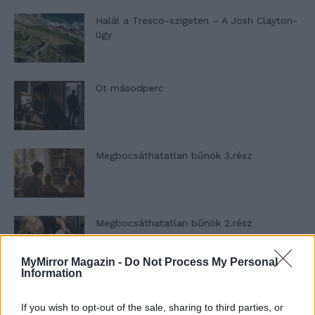
Halál a Tresco-szigeten – A Josh Clayton-
ügy
Öt másodperc
Megbocsáthatatlan bűnök 3.rész
Megbocsáthatatlan bűnök 2.rész
MyMirror Magazin -
Do Not Process My Personal
Information
Megbocsáthatatlan bűnök 1.rész
If you wish to opt-out of the sale, sharing to third parties, or