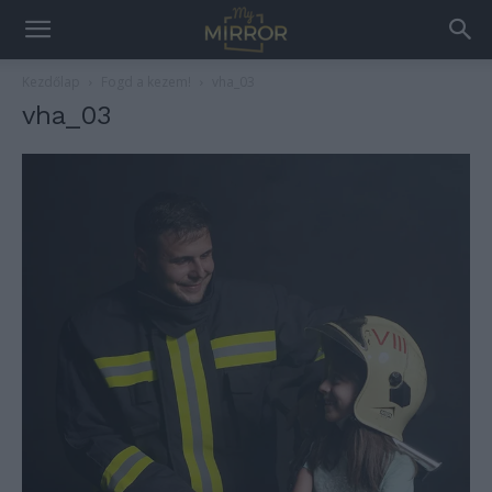
Kezdőlap
Fogd a kezem!
vha_03
vha_03