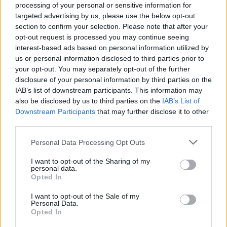
processing of your personal or sensitive information for
targeted advertising by us, please use the below opt-out
section to confirm your selection. Please note that after your
Szent Genovéva, a túlélő Franciaország
opt-out request is processed you may continue seeing
jelképe
interest-based ads based on personal information utilized by
us or personal information disclosed to third parties prior to
your opt-out. You may separately opt-out of the further
Minka 12. rész
disclosure of your personal information by third parties on the
IAB’s list of downstream participants. This information may
also be disclosed by us to third parties on the
IAB’s List of
Downstream Participants
that may further disclose it to other
third parties.
Minka 11. rész
Personal Data Processing Opt Outs
I want to opt-out of the Sharing of my
personal data.
T. szereti a fiatal lányokat 14. rész
Opted In
I want to opt-out of the Sale of my
Personal Data.
Opted In
Pedig szóltam… – Miért nem hiszünk a