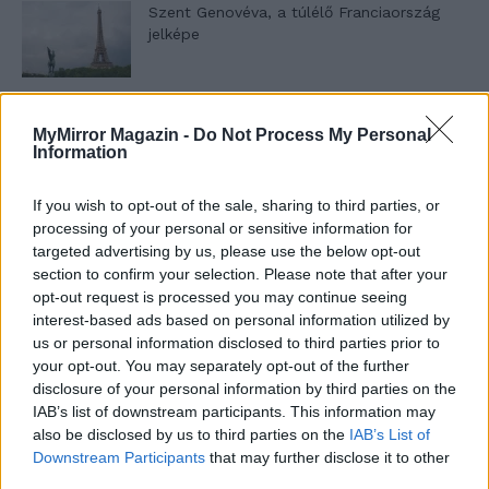
Szent Genovéva, a túlélő Franciaország
jelképe
Minka 12. rész
MyMirror Magazin -
Do Not Process My Personal
Information
If you wish to opt-out of the sale, sharing to third parties, or
Minka 11. rész
processing of your personal or sensitive information for
targeted advertising by us, please use the below opt-out
section to confirm your selection. Please note that after your
opt-out request is processed you may continue seeing
interest-based ads based on personal information utilized by
T. szereti a fiatal lányokat 14. rész
us or personal information disclosed to third parties prior to
your opt-out. You may separately opt-out of the further
disclosure of your personal information by third parties on the
IAB’s list of downstream participants. This information may
Pedig szóltam… – Miért nem hiszünk a
also be disclosed by us to third parties on the
IAB’s List of
nőknek, amikor segítséget kérnek?
Downstream Participants
that may further disclose it to other
third parties.