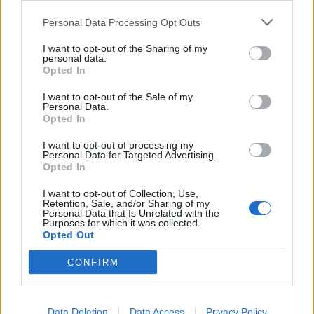
Personal Data Processing Opt Outs
A legidegesítőbb kifejezések laza
gyűjteménye
I want to opt-out of the Sharing of my
personal data.
Opted In
I want to opt-out of the Sale of my
Elyna Robbs: Adéle és az örökölt árnyak
Personal Data.
13. rész
Opted In
I want to opt-out of processing my
Personal Data for Targeted Advertising.
Woody Allen megosztó zsenialitása
Opted In
I want to opt-out of Collection, Use,
Retention, Sale, and/or Sharing of my
Personal Data that Is Unrelated with the
Purposes for which it was collected.
A világ legismertebb ruhái
Opted Out
CONFIRM
Nyár, nevetés, anekdoták
Data Deletion
Data Access
Privacy Policy