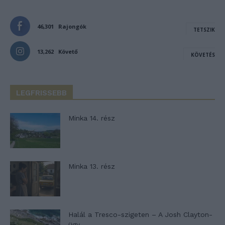
46,301
Rajongók
TETSZIK
13,262
Követő
KÖVETÉS
LEGFRISSEBB
Minka 14. rész
Minka 13. rész
Halál a Tresco-szigeten – A Josh Clayton-
ügy