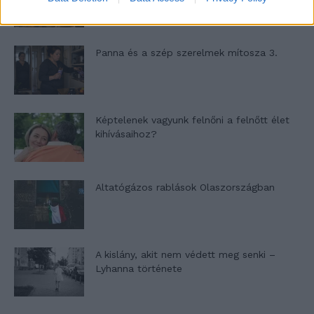
Panna és a szép szerelmek mítosza 3.
Képtelenek vagyunk felnőni a felnőtt élet
kihívásaihoz?
Altatógázos rablások Olaszországban
A kislány, akit nem védett meg senki –
Lyhanna története