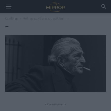
Kezdőlap
Holnap gulyás lesz, papikám!
-
–
- Advertisement -