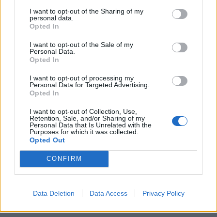
Imre Hilda
I want to opt-out of the Sharing of my
personal data.
Oktatás és nevelés területén dolgozom, de minden
Opted In
szabadidőmben írok. Szeretek belesni a hétköznapok függönye
mögé és közben keresem az embert, a nőt a jól legyártott álarcok
I want to opt-out of the Sale of my
mögött. Néha meséket is írok, de gyakrabban novellákat,
Personal Data.
Opted In
cikkeket és apró vicces történeteket.
I want to opt-out of processing my
Personal Data for Targeted Advertising.
Opted In
KAPCSOLÓDÓ CIKKEK
TÖBB A SZERZŐTŐL
I want to opt-out of Collection, Use,
Retention, Sale, and/or Sharing of my
Personal Data that Is Unrelated with the
Bivalytej és vino rosso 9.rész
Purposes for which it was collected.
Opted Out
CONFIRM
Heti horoszkóp december 15-21-ig
Data Deletion
Data Access
Privacy Policy