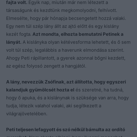
fajta volt.
Egyik nap, miután már nem létezett a
társaságunk és kezdtünk megkomolyodni, felhívott.
Elmesélte, hogy pár hónapja becsengetett hozzá valaki.
Egy nem túl szép lány állt az ajtó előtt és egy kislány
kezét fogta.
Azt mondta, elhozta bemutatni Petinek a
lányát.
A kislányka olyan kétévesforma lehetett, és ő sem
volt túl szép, legalábbis a haverunk elmondása szerint.
Ahogy Peti rápillantott, a gyerek azonnal bőgni kezdett,
az egész folyosó zengett a hangjától.
A lány, nevezzük Zsófinak, azt állította, hogy egyszeri
kalandjuk gyümölcsét hozta el
és szeretné, ha tudná,
hogy ő apuka, és a kislánynak is szüksége van arra, hogy
tudja, létezik valahol valaki, aki segítkezett a
világrajövetelében.
Peti teljesen lefagyott és szó nélkül bámulta az ordító