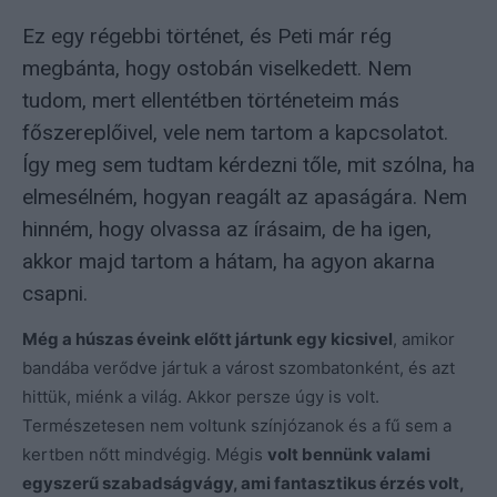
Ez egy régebbi történet, és Peti már rég
megbánta, hogy ostobán viselkedett. Nem
tudom, mert ellentétben történeteim más
főszereplőivel, vele nem tartom a kapcsolatot.
Így meg sem tudtam kérdezni tőle, mit szólna, ha
elmesélném, hogyan reagált az apaságára. Nem
hinném, hogy olvassa az írásaim, de ha igen,
akkor majd tartom a hátam, ha agyon akarna
csapni.
Még a húszas éveink előtt jártunk egy kicsivel
, amikor
bandába verődve jártuk a várost szombatonként, és azt
hittük, miénk a világ. Akkor persze úgy is volt.
Természetesen nem voltunk színjózanok és a fű sem a
kertben nőtt mindvégig. Mégis
volt bennünk valami
egyszerű szabadságvágy, ami fantasztikus érzés volt,