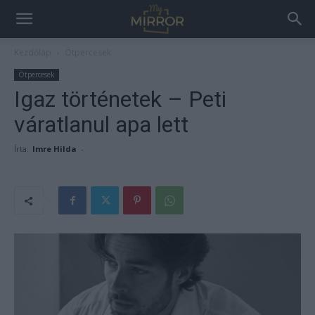
Kezdőlap
Ötpercesek
Ötpercesek
Igaz történetek – Peti
váratlanul apa lett
Írta:
Imre Hilda
-