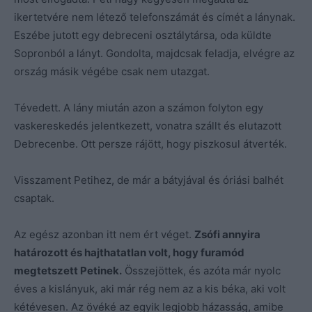
ikertetvére nem létező telefonszámát és címét a lánynak.
Eszébe jutott egy debreceni osztálytársa, oda küldte
Sopronból a lányt. Gondolta, majdcsak feladja, elvégre az
ország másik végébe csak nem utazgat.
Tévedett. A lány miután azon a számon folyton egy
vaskereskedés jelentkezett, vonatra szállt és elutazott
Debrecenbe. Ott persze rájött, hogy piszkosul átverték.
Visszament Petihez, de már a bátyjával és óriási balhét
csaptak.
Az egész azonban itt nem ért véget.
Zsófi annyira
határozott és hajthatatlan volt, hogy furamód
megtetszett Petinek.
Összejöttek, és azóta már nyolc
éves a kislányuk, aki már rég nem az a kis béka, aki volt
kétévesen. Az övéké az egyik legjobb házasság, amibe