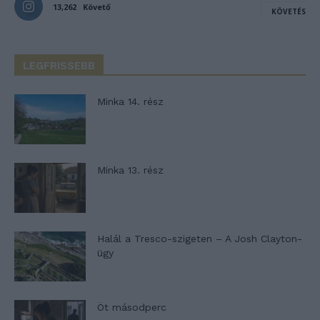
13,262
Követő
KÖVETÉS
LEGFRISSEBB
Minka 14. rész
Minka 13. rész
Halál a Tresco-szigeten – A Josh Clayton-
ügy
Öt másodperc