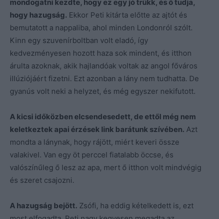
mondogatni kezdte, hogy ez egy jó trükk, és ő tudja,
hogy hazugság.
Ekkor Peti kitárta előtte az ajtót és
bemutatott a nappaliba, ahol minden Londonról szólt.
Kinn egy szuvenírboltban volt eladó, így
kedvezményesen hozott haza sok mindent, és itthon
árulta azoknak, akik hajlandóak voltak az angol főváros
illúziójáért fizetni. Ezt azonban a lány nem tudhatta. De
gyanús volt neki a helyzet, és még egyszer nekifutott.
A kicsi időközben elcsendesedett, de ettől még nem
keletkeztek apai érzések link barátunk szívében.
Azt
mondta a lánynak, hogy rájött, miért keveri össze
valakivel. Van egy öt perccel fiatalabb öccse, és
valószínűleg ő lesz az apa, mert ő itthon volt mindvégig
és szeret csajozni.
A hazugság bejött.
Zsófi, ha eddig kételkedett is, ezt
most elfogadta. Peti nagy kegyesen megadta az