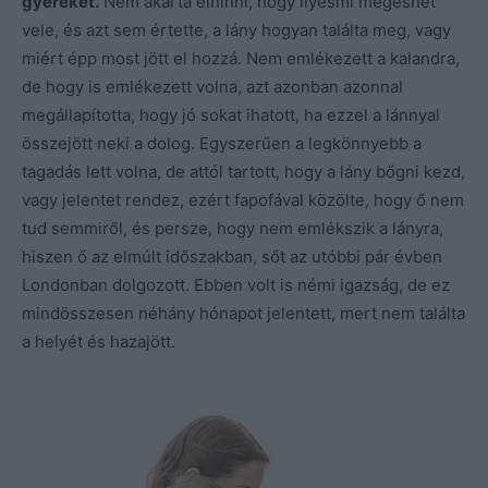
gyereket.
Nem akarta elhinni, hogy ilyesmi megeshet
vele, és azt sem értette, a lány hogyan találta meg, vagy
miért épp most jött el hozzá. Nem emlékezett a kalandra,
de hogy is emlékezett volna, azt azonban azonnal
megállapította, hogy jó sokat ihatott, ha ezzel a lánnyal
összejött neki a dolog. Egyszerűen a legkönnyebb a
tagadás lett volna, de attól tartott, hogy a lány bőgni kezd,
vagy jelentet rendez, ezért fapofával közölte, hogy ő nem
tud semmiről, és persze, hogy nem emlékszik a lányra,
hiszen ő az elmúlt időszakban, sőt az utóbbi pár évben
Londonban dolgozott. Ebben volt is némi igazság, de ez
mindösszesen néhány hónapot jelentett, mert nem találta
a helyét és hazajött.