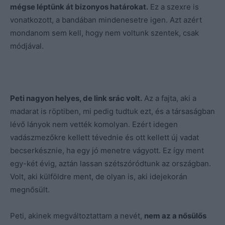
mégse léptünk át bizonyos határokat.
Ez a szexre is
vonatkozott, a bandában mindenesetre igen. Azt azért
mondanom sem kell, hogy nem voltunk szentek, csak
módjával.
Peti nagyon helyes, de link srác volt.
Az a fajta, aki a
madarat is röptiben, mi pedig tudtuk ezt, és a társaságban
lévő lányok nem vették komolyan. Ezért idegen
vadászmezőkre kellett tévednie és ott kellett új vadat
becserkésznie, ha egy jó menetre vágyott. Ez így ment
egy-két évig, aztán lassan szétszóródtunk az országban.
Volt, aki külföldre ment, de olyan is, aki idejekorán
megnősült.
Peti, akinek megváltoztattam a nevét,
nem az a nősülős