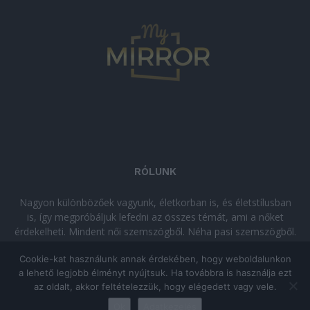
RÓLUNK
Nagyon különbözőek vagyunk, életkorban is, és életstílusban
is, így megpróbáljuk lefedni az összes témát, ami a nőket
érdekelheti. Mindent női szemszögből. Néha pasi szemszögből.
Néha komolyan, néha szórakozva. Olvass minket, ha egy kis
Cookie-kat használunk annak érdekében, hogy weboldalunkon
kikapcsolódásra vágysz!
a lehető legjobb élményt nyújtsuk. Ha továbbra is használja ezt
az oldalt, akkor feltételezzük, hogy elégedett vagy vele.
© Copyright 2026 - mymirror.hu
ADATKEZELÉSI TÁJÉKOZTATÓ
|
Ok
Adatkezelés