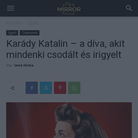
Kezdőlap
Egyéb
Egyéb
Ötpercesek
Karády Katalin – a díva, akit
mindenki csodált és irigyelt
Írta:
Imre Hilda
-