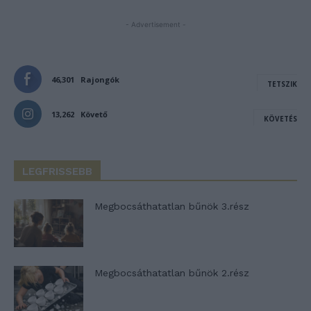
- Advertisement -
46,301
Rajongók
TETSZIK
13,262
Követő
KÖVETÉS
LEGFRISSEBB
Megbocsáthatatlan bűnök 3.rész
Megbocsáthatatlan bűnök 2.rész