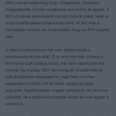
1945 nyarán tudta meg, hogy vőlegényét, Ujszászyt
meggyilkolták. Ezután hónapokig nem kelt ki az ágyból. A
férfi sorsának alakulásáról ma sem tudunk sokat, talán az
orosz levéltárakban kutatva kiderülne, mi lett vele a
valóságban, hiszen azt is beszélték, hogy az ÁVH végzett
vele.
A háború befejeztével már nem találta helyét a
kommunista rezsim alatt. Ő is, mint sok más színész a
Horthy korszak sztárjai közül, már nem kapott jelentős
munkát. Így Karády 1951-ben emigrált. Kisebb kitérők
után Brazíliában telepedett le, majd New Yorkban
kalapszalont nyitott. Ott élt élete végéig az egyik
legszebb, legsikeresebb magyar színésznő, aki hírnévre
született, de a politika tönkretette álmait és vele együtt a
sikereit is.