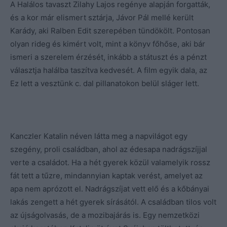
A Halálos tavaszt Zilahy Lajos regénye alapján forgatták,
és a kor már elismert sztárja, Jávor Pál mellé került
Karády, aki Ralben Edit szerepében tündökölt. Pontosan
olyan rideg és kimért volt, mint a könyv főhőse, aki bár
ismeri a szerelem érzését, inkább a státuszt és a pénzt
választja halálba taszítva kedvesét. A film egyik dala, az
Ez lett a vesztünk c. dal pillanatokon belül sláger lett.
Kanczler Katalin néven látta meg a napvilágot egy
szegény, proli családban, ahol az édesapa nadrágszíjjal
verte a családot. Ha a hét gyerek közül valamelyik rossz
fát tett a tűzre, mindannyian kaptak verést, amelyet az
apa nem aprózott el. Nadrágszíjat vett elő és a kőbányai
lakás zengett a hét gyerek sírásától. A családban tilos volt
az újságolvasás, de a mozibajárás is. Egy nemzetközi