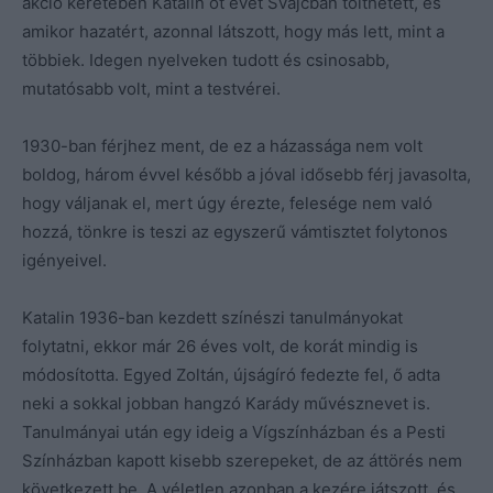
akció keretében Katalin öt évet Svájcban tölthetett, és
amikor hazatért, azonnal látszott, hogy más lett, mint a
többiek. Idegen nyelveken tudott és csinosabb,
mutatósabb volt, mint a testvérei.
1930-ban férjhez ment, de ez a házassága nem volt
boldog, három évvel később a jóval idősebb férj javasolta,
hogy váljanak el, mert úgy érezte, felesége nem való
hozzá, tönkre is teszi az egyszerű vámtisztet folytonos
igényeivel.
Katalin 1936-ban kezdett színészi tanulmányokat
folytatni, ekkor már 26 éves volt, de korát mindig is
módosította. Egyed Zoltán, újságíró fedezte fel, ő adta
neki a sokkal jobban hangzó Karády művésznevet is.
Tanulmányai után egy ideig a Vígszínházban és a Pesti
Színházban kapott kisebb szerepeket, de az áttörés nem
következett be. A véletlen azonban a kezére játszott, és