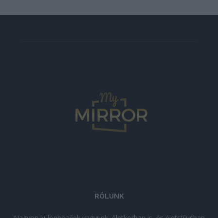
RÓLUNK
Nagyon különbözőek vagyunk, életkorban is, és életstílusban