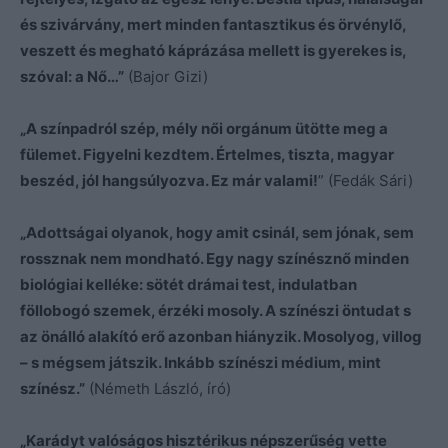
és szivárvány, mert minden fantasztikus és örvénylő,
veszett és megható káprázása mellett is gyerekes is,
szóval: a Nő…”
(Bajor Gizi)
„A színpadról szép, mély női orgánum ütötte meg a
fülemet. Figyelni kezdtem. Értelmes, tiszta, magyar
beszéd, jól hangsúlyozva. Ez már valami!
” (Fedák Sári)
„Adottságai olyanok, hogy amit csinál, sem jónak, sem
rossznak nem mondható. Egy nagy színésznő minden
biológiai kelléke: sötét drámai test, indulatban
föllobogó szemek, érzéki mosoly. A színészi öntudat s
az önálló alakító erő azonban hiányzik. Mosolyog, villog
– s mégsem játszik. Inkább színészi médium, mint
színész.”
(Németh László, író)
„Karádyt valóságos hisztérikus népszerűség vette