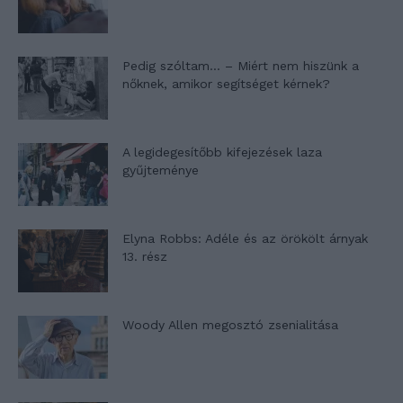
Pedig szóltam… – Miért nem hiszünk a
nőknek, amikor segítséget kérnek?
A legidegesítőbb kifejezések laza
gyűjteménye
Elyna Robbs: Adéle és az örökölt árnyak
13. rész
Woody Allen megosztó zsenialitása