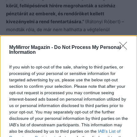
körül, fellépésének hírére megrohanták a színház
pénztárát az emberek, és rendőröket kellett
kivezényelni a rend fenntartására.”
(Rátonyi Róbert) –
mondták róla, de már nem hallhatta a végtelenül
megtisztelő szavakat.
MyMirror Magazin -
Do Not Process My Personal
Information
If you wish to opt-out of the sale, sharing to third parties, or
Kép forrása: Pinterest
processing of your personal or sensitive information for
targeted advertising by us, please use the below opt-out
section to confirm your selection. Please note that after your
opt-out request is processed you may continue seeing
interest-based ads based on personal information utilized by
us or personal information disclosed to third parties prior to
your opt-out. You may separately opt-out of the further
disclosure of your personal information by third parties on the
IAB’s list of downstream participants. This information may
also be disclosed by us to third parties on the
IAB’s List of