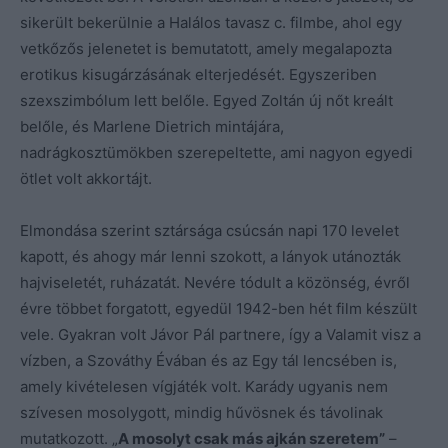
sikerült bekerülnie a Halálos tavasz c. filmbe, ahol egy
vetkőzős jelenetet is bemutatott, amely megalapozta
erotikus kisugárzásának elterjedését. Egyszeriben
szexszimbólum lett belőle. Egyed Zoltán új nőt kreált
belőle, és Marlene Dietrich mintájára,
nadrágkosztümökben szerepeltette, ami nagyon egyedi
ötlet volt akkortájt.
Elmondása szerint sztársága csúcsán napi 170 levelet
kapott, és ahogy már lenni szokott, a lányok utánozták
hajviseletét, ruházatát. Nevére tódult a közönség, évről
évre többet forgatott, egyedül 1942-ben hét film készült
vele. Gyakran volt Jávor Pál partnere, így a Valamit visz a
vízben, a Szováthy Évában és az Egy tál lencsében is,
amely kivételesen vígjáték volt. Karády ugyanis nem
szívesen mosolygott, mindig hűvösnek és távolinak
mutatkozott. „
A mosolyt csak más ajkán szeretem”
–