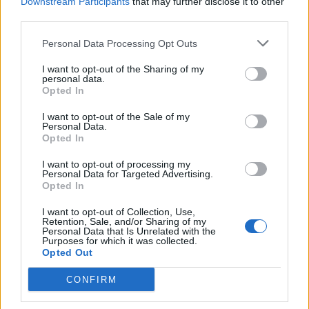
Downstream Participants
that may further disclose it to other
third parties.
Personal Data Processing Opt Outs
I want to opt-out of the Sharing of my
personal data.
Opted In
Imre Hilda
I want to opt-out of the Sale of my
Personal Data.
Oktatás és nevelés területén dolgozom, de minden
Opted In
szabadidőmben írok. Szeretek belesni a hétköznapok függönye
mögé és közben keresem az embert, a nőt a jól legyártott álarcok
I want to opt-out of processing my
Personal Data for Targeted Advertising.
mögött. Néha meséket is írok, de gyakrabban novellákat,
Opted In
cikkeket és apró vicces történeteket.
I want to opt-out of Collection, Use,
Retention, Sale, and/or Sharing of my
Personal Data that Is Unrelated with the
Purposes for which it was collected.
Opted Out
KAPCSOLÓDÓ CIKKEK
TÖBB A SZERZŐTŐL
CONFIRM
Megbocsáthatatlan bűnök 3.rész