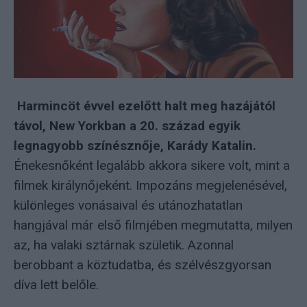
Harmincöt évvel ezelőtt halt meg hazájától
távol, New Yorkban a 20. század egyik
legnagyobb színésznője, Karády Katalin.
Énekesnőként legalább akkora sikere volt, mint a
filmek királynőjeként. Impozáns megjelenésével,
különleges vonásaival és utánozhatatlan
hangjával már első filmjében megmutatta, milyen
az, ha valaki sztárnak születik. Azonnal
berobbant a köztudatba, és szélvészgyorsan
díva lett belőle.