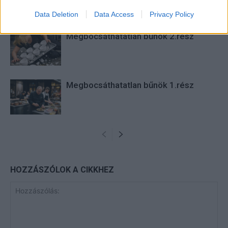
Data Deletion
Data Access
Privacy Policy
Megbocsáthatatlan bűnök 2.rész
Megbocsáthatatlan bűnök 1.rész
HOZZÁSZÓLOK A CIKKHEZ