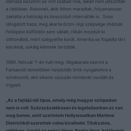
Idehaza beszélni se volt szabad róla, dalait nem játszották
a rádióban. Rokonait, akik itthon maradtak, folyamatosan
zaklatta a hatóság és bosszúból internálták is. Sose
látogatott haza, meg akarta őrizni régi szépsége imázsát.
Fellépést külföldön sem vállalt, ritkán mozdult ki
otthonából, mert szégyellte korát. Amerika se fogadta tárt
karokkal, sokáig kémnek tartották.
1990. február 7-én halt meg. Végakarata szerint a
Farkasréti temetőben helyezték örök nyugalomra a
színésznőt, akit sikerei csúcsán mindenki csodált és
irigyelt.
„Az a fajtájú női típus, amely még magyar színpadon
nem is volt. Százszázalékosan és legelsősorban az van
meg benne, amit szerintem Hollywoodban Marlene
Dietrichből szerettek volna kicsiholni. Titokzatos,
rejtélyes, izgató az egész lénye. Bestia típus, halálsugár