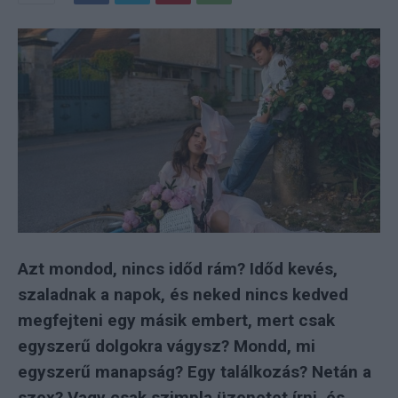
Azt mondod, nincs időd rám? Időd kevés,
szaladnak a napok, és neked nincs kedved
megfejteni egy másik embert, mert csak
egyszerű dolgokra vágysz? Mondd, mi
egyszerű manapság? Egy találkozás? Netán a
szex? Vagy csak szimpla üzenetet írni, és