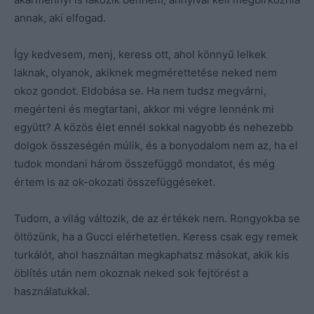
annak, aki elfogad.
Így kedvesem, menj, keress ott, ahol könnyű lelkek
laknak, olyanok, akiknek megmérettetése neked nem
okoz gondot. Eldobása se. Ha nem tudsz megvárni,
megérteni és megtartani, akkor mi végre lennénk mi
együtt? A közös élet ennél sokkal nagyobb és nehezebb
dolgok összeségén múlik, és a bonyodalom nem az, ha el
tudok mondani három összefüggő mondatot, és még
értem is az ok-okozati összefüggéseket.
Tudom, a világ változik, de az értékek nem. Rongyokba se
öltözünk, ha a Gucci elérhetetlen. Keress csak egy remek
turkálót, ahol használtan megkaphatsz másokat, akik kis
öblítés után nem okoznak neked sok fejtörést a
használatukkal.