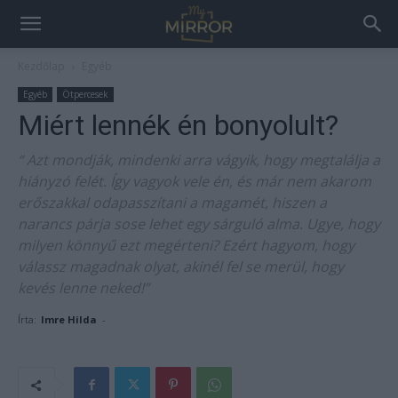
Kezdőlap
Egyéb
Egyéb
Ötpercesek
Miért lennék én bonyolult?
“ Azt mondják, mindenki arra vágyik, hogy megtalálja a
hiányzó felét. Így vagyok vele én, és már nem akarom
erőszakkal odapasszítani a magamét, hiszen a
narancs párja sose lehet egy sárguló alma. Ugye, hogy
milyen könnyű ezt megérteni? Ezért hagyom, hogy
válassz magadnak olyat, akinél fel se merül, hogy
kevés lenne neked!”
Írta:
Imre Hilda
-