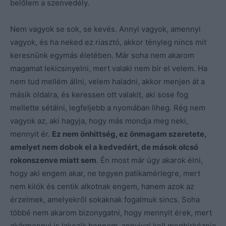
belőlem a szenvedély.
Nem vagyok se sok, se kevés. Annyi vagyok, amennyi
vagyok, és ha neked ez riasztó, akkor tényleg nincs mit
keresnünk egymás életében. Már soha nem akarom
magamat lekicsinyelni, mert valaki nem bír el velem. Ha
nem tud mellém állni, velem haladni, akkor menjen át a
másik oldalra, és keressen ott valakit, aki sose fog
mellette sétálni, legfeljebb a nyomában liheg. Rég nem
vagyok az, aki hagyja, hogy más mondja meg neki,
mennyit ér.
Ez nem önhittség, ez önmagam szeretete,
amelyet nem dobok el a kedvedért, de mások olcsó
rokonszenve miatt sem
. Én most már úgy akarok élni,
hogy aki engem akar, ne tegyen patikamérlegre, mert
nem kilók és centik alkotnak engem, hanem azok az
érzelmek, amelyekről sokaknak fogalmuk sincs. Soha
többé nem akarom bizonygatni, hogy mennyit érek, mert
akármennyi is lakozik bennem, annyival kell megbirkóznia