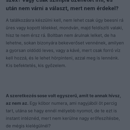
után nem várni a választ, mert nem érdekel?
A találkozásra készülni kell, nem lehet csak úgy beesni rá
üres vagy kopott lélekkel, mondván, majd feldíszíti valaki,
hisz te nem érsz rá. Boltban nem árulnak lelket, de ha
lehetne, sokan bizonyára bekeverőset vennének, amilyen
a gyorsan oldódó leves, vagy a kávé, mert csak forró víz
kell hozzá, és le lehet hörpinteni, azzal meg is lennénk.
Kis befektetés, kis győzelem.
A szeretkezés sose volt egyszerű, amit te annak hívsz,
az nem az.
Egy kóbor numera, ami nagyjából öt percig
tart, utána se hagy ennél mélyebb nyomot, de te ezt is
instant intéznéd, mert nem kerülne nagy erőfeszítésbe,
de mégis kielégülnél?