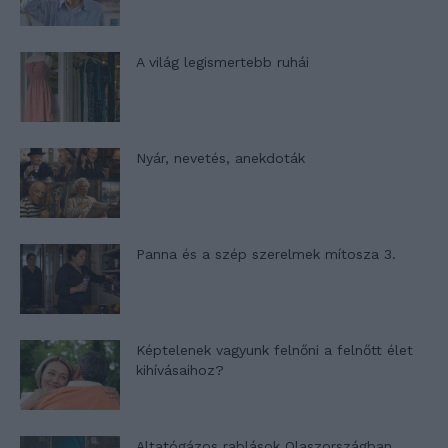
A világ legismertebb ruhái
Nyár, nevetés, anekdoták
Panna és a szép szerelmek mítosza 3.
Képtelenek vagyunk felnőni a felnőtt élet
kihívásaihoz?
Altatógázos rablások Olaszországban