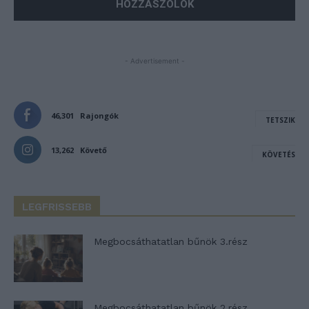
- Advertisement -
46,301
Rajongók
TETSZIK
13,262
Követő
KÖVETÉS
LEGFRISSEBB
Megbocsáthatatlan bűnök 3.rész
Megbocsáthatatlan bűnök 2.rész