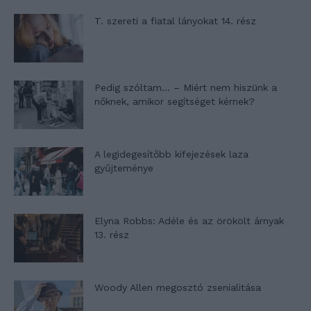
T. szereti a fiatal lányokat 14. rész
Pedig szóltam… – Miért nem hiszünk a
nőknek, amikor segítséget kérnek?
A legidegesítőbb kifejezések laza
gyűjteménye
Elyna Robbs: Adéle és az örökölt árnyak
13. rész
Woody Allen megosztó zsenialitása