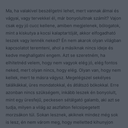
Ma, ha valakivel beszélgetni lehet, mert vannak álmai és
vágyai, vagy tervekkel él, már bonyolultnak számít? Vajon
csak egy jó cucc kellene, amiben megjelenek, bólogatok,
mint a kiskutya a kocsi kalaptartóját, akkor elfogadható
leszek vagy lennék neked? Én nem akarok olyan világban
kapcsolatot teremteni, ahol a másiknak nincs ideje és
kedve meghallgatni engem. Azt se szeretném, ha
elhitetnéd velem, hogy nem vagyok elég jó, elég fontos
neked, mert olyan nincs, hogy elég. Olyan van, hogy nem
kellek, mert te másra vágysz. Megelégszel sekélyes
találkákkal, üres mondatokkal, és átlátszó bókokkal. Erre
azonban nincs szükségem, inkább leszek én bonyolult,
mint egy üresfejű, peckesen sétálgató galamb, aki azt se
tudja, milyen a világ az aszfalton felcsipegetett
morzsákon túl. Sokan lesznek, akiknek mindez még sok
is lesz, én nem várom meg, hogy melletted kihunyjon