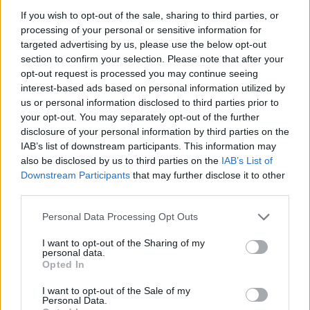
If you wish to opt-out of the sale, sharing to third parties, or
Megbocsáthatatlan bűnök 3.rész
processing of your personal or sensitive information for
targeted advertising by us, please use the below opt-out
section to confirm your selection. Please note that after your
opt-out request is processed you may continue seeing
Megbocsáthatatlan bűnök 2.rész
interest-based ads based on personal information utilized by
us or personal information disclosed to third parties prior to
your opt-out. You may separately opt-out of the further
disclosure of your personal information by third parties on the
IAB’s list of downstream participants. This information may
Megbocsáthatatlan bűnök 1.rész
also be disclosed by us to third parties on the
IAB’s List of
Downstream Participants
that may further disclose it to other
third parties.
Personal Data Processing Opt Outs
I want to opt-out of the Sharing of my
personal data.
Opted In
HOZZÁSZÓLOK A CIKKHEZ
I want to opt-out of the Sale of my
Personal Data.