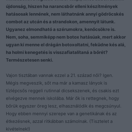
újdonság, hiszen ha narancsbőr elleni készítmények
hatásosak lennének, nem láthatnánk annyi gödröcskés
combot az utcán és a strandokon, amennyit látunk.
Ugyanez elmondható a szérumokra, kenőcsökre is.
Nem, soha, semmiképp nem botox hatásúak, mert akkor
ugyan ki menne el drágán botoxoltatni, feküdne kés alá,
ha holmi kenegetés is visszafiatalítaná a bőrét?
Természetesen senki.
Vajon tisztában vannak ezzel a 21. század női? Igen.
Mégis megveszik, sőt ma már a kamasz lányok is
tízlépcsős reggeli rutinnal dicsekszenek, és csakis ezt
elvégezve mennek iskolába. Már ők is rettegnek, hogy
bőrük egyszer öreg lesz, elhasználódik és megcsúnyul.
Hogy ebben mennyi szerepe van a genetikának és az
étkezésnek, azzal ritkábban számolnak. (Tisztelet a
kivételnek!)