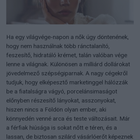
Ha egy világvége-napon a nők úgy döntenének,
hogy nem használnak több ránctalanító,
feszesítő, hidratáló krémet, talán valóban vége
lenne a világnak. Különösen a milliárd dollárokat
jövedelmező szépségiparnak. A nagy cégekről
tudjuk, hogy elképesztő marketinggel hálózzák
be a fiatalságra vágyó, porcelánsimaságot
előnyben részesítő lányokat, asszonyokat,
hiszen nincs a Földön olyan ember, aki
könnyedén venné arca és teste változásait. Már
a férfiak hiúsága is sokat nőtt e téren, és a
lassan, de biztosan szilárd vásárlóerőt képeznek