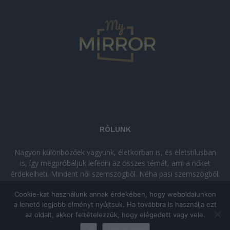
RÓLUNK
Nagyon különbözőek vagyunk, életkorban is, és életstílusban
is, így megpróbáljuk lefedni az összes témát, ami a nőket
érdekelheti. Mindent női szemszögből. Néha pasi szemszögből.
Néha komolyan, néha szórakozva. Olvass minket, ha egy kis
Cookie-kat használunk annak érdekében, hogy weboldalunkon
kikapcsolódásra vágysz!
a lehető legjobb élményt nyújtsuk. Ha továbbra is használja ezt
az oldalt, akkor feltételezzük, hogy elégedett vagy vele.
© Copyright 2026 - mymirror.hu
ADATKEZELÉSI TÁJÉKOZTATÓ
|
Ok
Adatkezelés