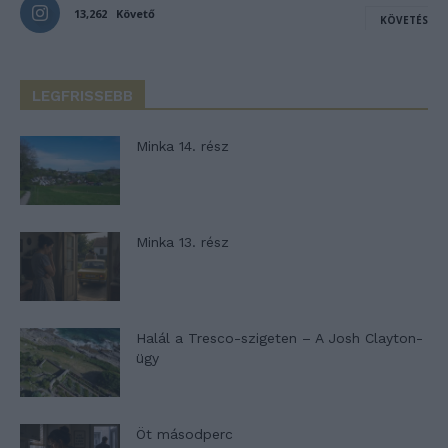
13,262
Követő
KÖVETÉS
LEGFRISSEBB
Minka 14. rész
Minka 13. rész
Halál a Tresco-szigeten – A Josh Clayton-
ügy
Öt másodperc