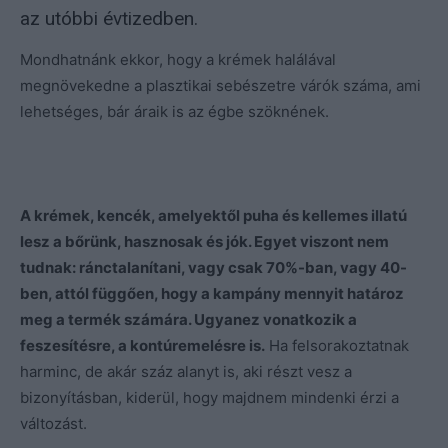
az utóbbi évtizedben.
Mondhatnánk ekkor, hogy a krémek halálával
megnövekedne a plasztikai sebészetre várók száma, ami
lehetséges, bár áraik is az égbe szöknének.
A krémek, kencék, amelyektől puha és kellemes illatú
lesz a bőrünk, hasznosak és jók. Egyet viszont nem
tudnak: ránctalanítani, vagy csak 70%-ban, vagy 40-
ben, attól függően, hogy a kampány mennyit határoz
meg a termék számára. Ugyanez vonatkozik a
feszesítésre, a kontúremelésre is.
Ha felsorakoztatnak
harminc, de akár száz alanyt is, aki részt vesz a
bizonyításban, kiderül, hogy majdnem mindenki érzi a
változást.