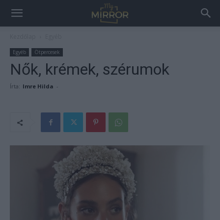
Kezdőlap
Egyéb
Egyéb
Ötpercesek
Nők, krémek, szérumok
Írta:
Imre Hilda
-