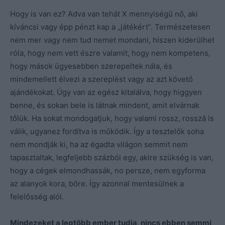
Hogy is van ez? Adva van tehát X mennyiségű nő, aki
kíváncsi vagy épp pénzt kap a „játékért”. Természetesen
nem mer vagy nem tud nemet mondani, hiszen kiderülhet
róla, hogy nem vett észre valamit, hogy nem kompetens,
hogy mások ügyesebben szerepeltek nála, és
mindemellett élvezi a szereplést vagy az azt követő
ajándékokat. Úgy van az egész kitalálva, hogy higgyen
benne, és sokan bele is látnak mindent, amit elvárnak
tőlük. Ha sokat mondogatjuk, hogy valami rossz, rosszá is
válik, ugyanez fordítva is működik. Így a tesztelők soha
nem mondják ki, ha az égadta világon semmit nem
tapasztaltak, legfeljebb százból egy, akire szükség is van,
hogy a cégek elmondhassák, no persze, nem egyforma
az alanyok kora, bőre. Így azonnal mentesülnek a
felelősség alól.
Mindezeket a legtöbb ember tudja, nincs ebben semmi