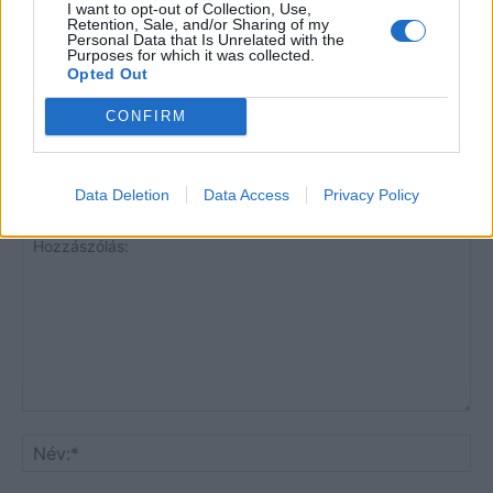
I want to opt-out of Collection, Use,
Halál a Tresco-szigeten – A Josh
Retention, Sale, and/or Sharing of my
Personal Data that Is Unrelated with the
Clayton-ügy
Purposes for which it was collected.
Opted Out
CONFIRM
Data Deletion
Data Access
Privacy Policy
HOZZÁSZÓLOK A CIKKHEZ