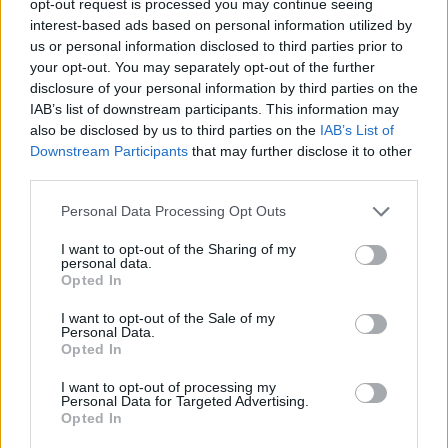
opt-out request is processed you may continue seeing
Imre Hilda
interest-based ads based on personal information utilized by
Oktatás és nevelés területén dolgozom, de minden
us or personal information disclosed to third parties prior to
szabadidőmben írok. Szeretek belesni a hétköznapok függönye
your opt-out. You may separately opt-out of the further
mögé és közben keresem az embert, a nőt a jól legyártott álarcok
disclosure of your personal information by third parties on the
mögött. Néha meséket is írok, de gyakrabban novellákat,
IAB’s list of downstream participants. This information may
cikkeket és apró vicces történeteket.
also be disclosed by us to third parties on the
IAB’s List of
Downstream Participants
that may further disclose it to other
third parties.
Personal Data Processing Opt Outs
KAPCSOLÓDÓ CIKKEK
TÖBB A SZERZŐTŐL
I want to opt-out of the Sharing of my
personal data.
Minka 14. rész
Opted In
I want to opt-out of the Sale of my
Personal Data.
Opted In
Minka 13. rész
I want to opt-out of processing my
Personal Data for Targeted Advertising.
Opted In