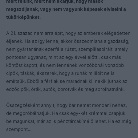
mert félünk, mert nem akarjuk, hogy mások
megszóljanak, vagy nem vagyunk képesek elviselni a
tükörképünket.
A 21. század nem arra épít, hogy az emberek elégedetten
éljenek. Ha ez így lenne, akkor összeomlana a gazdaság,
nem gyártanának ezerféle rúzst, szempillaspirált, amely
pontosan ugyanaz, mint az egy évvel előtti, csak más
köntöst kapott, és nem lennének vonzóbbnál vonzóbb
cipők, táskák, ékszerek, hogy a ruhák millióit ne is
említsük. Ebből a férfiak se maradnak ki, nekik jutnak az
edzőcipők, órák, autók, borotvák és még sorolhatnánk.
Összegzésként annyit, hogy bár nemet mondani nehéz,
de megpróbálhatjuk. Ha csak egy-két krémmel csapjuk
be magunkat, már az is pénztárcakímélő lehet. Ha ez még
szempont…