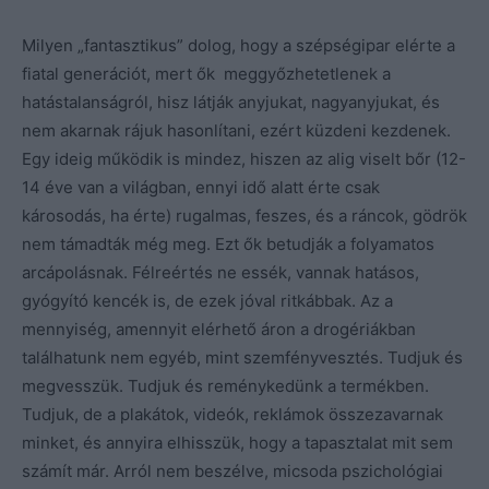
Milyen „fantasztikus” dolog, hogy a szépségipar elérte a
fiatal generációt, mert ők meggyőzhetetlenek a
hatástalanságról, hisz látják anyjukat, nagyanyjukat, és
nem akarnak rájuk hasonlítani, ezért küzdeni kezdenek.
Egy ideig működik is mindez, hiszen az alig viselt bőr (12-
14 éve van a világban, ennyi idő alatt érte csak
károsodás, ha érte) rugalmas, feszes, és a ráncok, gödrök
nem támadták még meg. Ezt ők betudják a folyamatos
arcápolásnak. Félreértés ne essék, vannak hatásos,
gyógyító kencék is, de ezek jóval ritkábbak. Az a
mennyiség, amennyit elérhető áron a drogériákban
találhatunk nem egyéb, mint szemfényvesztés. Tudjuk és
megvesszük. Tudjuk és reménykedünk a termékben.
Tudjuk, de a plakátok, videók, reklámok összezavarnak
minket, és annyira elhisszük, hogy a tapasztalat mit sem
számít már. Arról nem beszélve, micsoda pszichológiai