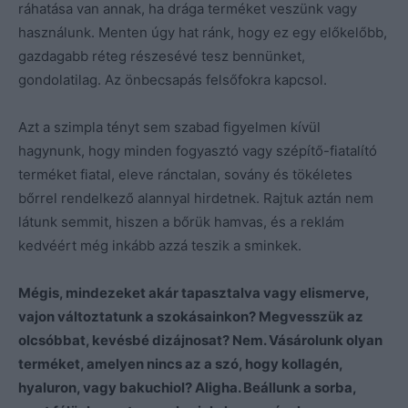
ráhatása van annak, ha drága terméket veszünk vagy
használunk. Menten úgy hat ránk, hogy ez egy előkelőbb,
gazdagabb réteg részesévé tesz bennünket,
gondolatilag. Az önbecsapás felsőfokra kapcsol.
Azt a szimpla tényt sem szabad figyelmen kívül
hagynunk, hogy minden fogyasztó vagy szépítő-fiatalító
terméket fiatal, eleve ránctalan, sovány és tökéletes
bőrrel rendelkező alannyal hirdetnek. Rajtuk aztán nem
látunk semmit, hiszen a bőrük hamvas, és a reklám
kedvéért még inkább azzá teszik a sminkek.
Mégis, mindezeket akár tapasztalva vagy elismerve,
vajon változtatunk a szokásainkon? Megvesszük az
olcsóbbat, kevésbé dizájnosat? Nem. Vásárolunk olyan
terméket, amelyen nincs az a szó, hogy kollagén,
hyaluron, vagy bakuchiol? Aligha. Beállunk a sorba,