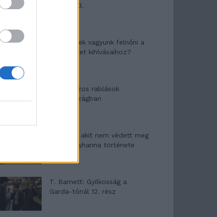
mítosza 3.
Képtelenek vagyunk felnőni a
felnőtt élet kihívásaihoz?
Altatógázos rablások
Olaszországban
A kislány, akit nem védett meg
senki – Lyhanna története
T. Barnett: Gyilkosság a
Garda-tónál 12. rész