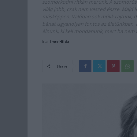
szomorkodni ritkán merünk. A szomorúságr
világ jobb, csak nem veszed észre. Majd le
másképpen. Valóban sok múlik rajtunk, de 
bánat ugyanolyan fontos az életünkben, 
élnünk, ki kell mondanunk, mert ha nem t
Írta:
Imre Hilda
-
Share