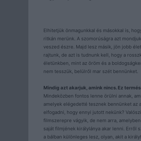
Elhitetjük önmagunkkal és másokkal is, ho
ritkán merünk. A szomorúságra azt mondjuk, l
veszed észre. Majd lesz másik, jön jobb éle
rajtunk, de azt is tudnunk kell, hogy a ross
életünkben, mint az öröm és a boldogságker
nem tesszük, belülről mar szét bennünket.
Mindig azt akarjuk, amink nincs. Ez termész
Mindeközben fontos lenne örülni annak, am
amelyek elégedetté tesznek bennünket az a
elfogadni, hogy ennyi jutott nekünk? Valós
filmszerepre vágyik, de nem arra, amelyben
saját filmjének királylánya akar lenni. Erről
a bálban különleges lesz, olyan, akit a kir