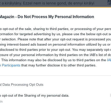
 a királylány. Ezzel nem is lenne gond, de ennyi királyi
ha megértjük, hogy a mi életünkben nem az a fontos,
békében élni önmagunkkal, elégedetten a világunkkal.
Magazin -
Do Not Process My Personal Information
 és korlátaink megismerését, elfogadását. Ha ez nem
to opt-out of the sale, sharing to third parties, or processing of your per
formation for targeted advertising by us, please use the below opt-out s
djuk, depresszióssá válunk.
r selection. Please note that after your opt-out request is processed y
eing interest-based ads based on personal information utilized by us or
let, és az öngyilkosság sem.
Ezerféle ok kiválthatja,
disclosed to third parties prior to your opt-out. You may separately opt-
belső erőnket arra fordítanánk, hogy ne szerepeket
losure of your personal information by third parties on the IAB’s list of
. This information may also be disclosed by us to third parties on the
IA
llen küzdjünk, könnyebb lenne.
Participants
that may further disclose it to other third parties.
ból, hogy régen nem tolta elénk ismerős, ismeretlen az
 hogy vannak, akik szenvednek, sírnak, és vannak,
l Data Processing Opt Outs
lünk a fél világ, hogy az ő élete csodálatos, a miénk
o opt-out of the Sharing of my personal data.
In
 A 21. század egyik legnagyobb kihívása, hogy ne