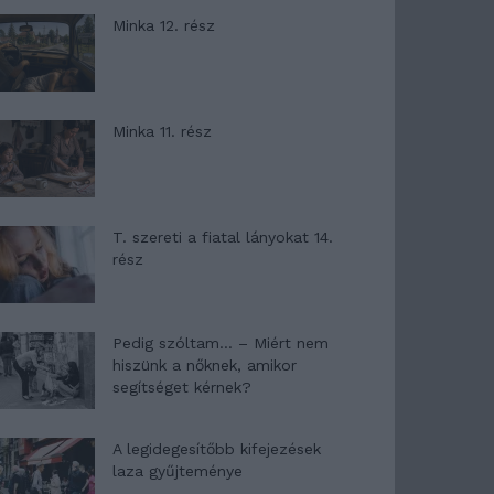
Minka 12. rész
Minka 11. rész
T. szereti a fiatal lányokat 14.
rész
Pedig szóltam… – Miért nem
hiszünk a nőknek, amikor
segítséget kérnek?
A legidegesítőbb kifejezések
laza gyűjteménye