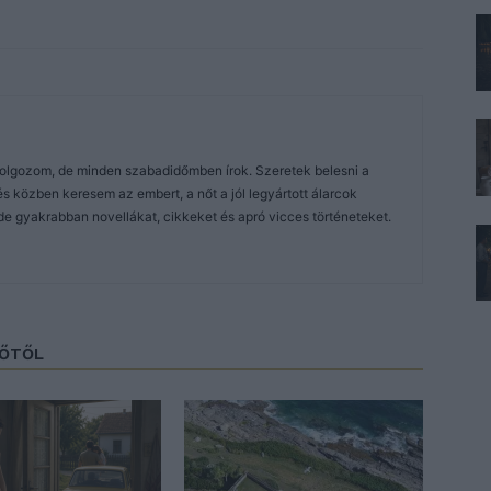
dolgozom, de minden szabadidőmben írok. Szeretek belesni a
közben keresem az embert, a nőt a jól legyártott álarcok
de gyakrabban novellákat, cikkeket és apró vicces történeteket.
ZŐTŐL