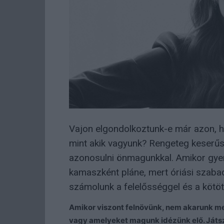
Vajon elgondolkoztunk-e már azon, h
mint akik vagyunk? Rengeteg keserűs
azonosulni önmagunkkal. Amikor gyer
kamaszként pláne, mert óriási szaba
számolunk a felelősséggel és a kötöt
Amikor viszont felnövünk, nem akarunk m
vagy amelyeket magunk idézünk elő. Játszu