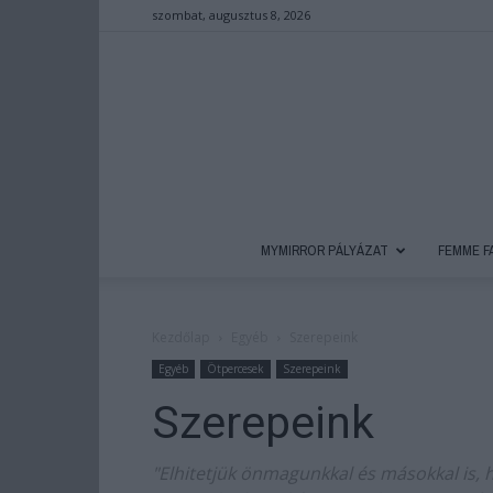
szombat, augusztus 8, 2026
MYMIRROR PÁLYÁZAT
FEMME F
Kezdőlap
Egyéb
Szerepeink
Egyéb
Ötpercesek
Szerepeink
Szerepeink
"Elhitetjük önmagunkkal és másokkal is,