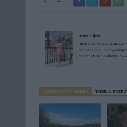
Share
Imre Hilda
Oktatás és nevelés területén 
hétköznapok függönye mögé és 
mögött. Néha meséket is írok, 
KAPCSOLÓDÓ CIKKEK
TÖBB A SZER