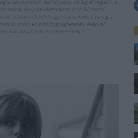
a azt mondjuk, lépj túl rajta, ne legyél negatív, a
sz másik, jön jobb élethelyzet, csak állj hozzá
azt is tudnunk kell, hogy a rosszkedv, a harag, a
mint az öröm és a boldogságkeresés. Meg kell
esszük, belülről mar szét bennünket."