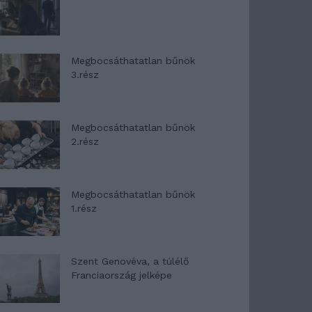
Megbocsáthatatlan bűnök
3.rész
Megbocsáthatatlan bűnök
2.rész
Megbocsáthatatlan bűnök
1.rész
Szent Genovéva, a túlélő
Franciaország jelképe