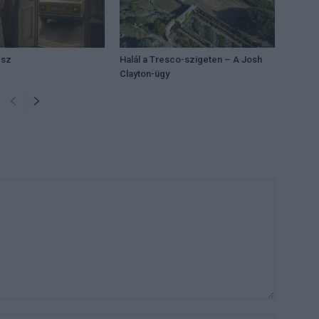
ész
Halál a Tresco-szigeten – A Josh
Clayton-ügy