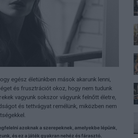
ogy egész életünkben mások akarunk lenni,
éget és frusztrációt okoz, hogy nem tudunk
ekek vagyunk sokszor vágyunk felnőtt életre,
dságot és tettvágyat remélünk, miközben nem
tségekkel.
egfelelni azoknak a szerepeknek, amelyekbe lépünk,
nk, és ez a játék gyakran nehéz és fárasztó.