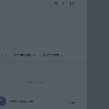
LT
ÖTPERCESEK
ELŐADÁSOK
- Advertisement -
46,301
Rajongók
TETSZIK