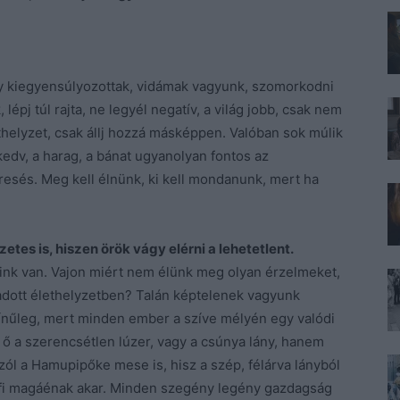
gy kiegyensúlyozottak, vidámak vagyunk, szomorkodni
épj túl rajta, ne legyél negatív, a világ jobb, csak nem
thelyzet, csak állj hozzá másképpen. Valóban sok múlik
zkedv, a harag, a bánat ugyanolyan fontos az
esés. Meg kell élnünk, ki kell mondanunk, mert ha
etes is, hiszen örök vágy elérni a lehetetlent.
ink van. Vajon miért nem élünk meg olyan érzelmeket,
dott élethelyzetben? Talán képtelenek vagyunk
zínűleg, mert minden ember a szíve mélyén egy valódi
 ő a szerencsétlen lúzer, vagy a csúnya lány, hanem
 szól a Hamupipőke mese is, hisz a szép, félárva lányból
ályfi magáénak akar. Minden szegény legény gazdagság