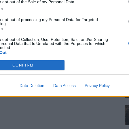
mások életéről
. Hagyjuk, hogy a sajátunk
o opt-out of the Sale of my Personal Data.
In
gélhetünk, de legalább ne befolyásolja másé. Ez
en egyes másodpercben elhiteti velünk, hogy többre
to opt-out of processing my Personal Data for Targeted
ing.
akkor mi vagyunk a hibásak, miközben látjuk, hogy nem
In
nyező is közrejátszik kudarcainkban.
o opt-out of Collection, Use, Retention, Sale, and/or Sharing
ersonal Data that Is Unrelated with the Purposes for which it
 álarcát.
Azoknak kell lennünk, akik vagyunk.
lected.
Out
bb feladat egy új év kezdetén, vagy a gazdagság és a
 Ami utána jöhet, az már mind ajándék lenne.
CONFIRM
Data Deletion
Data Access
Privacy Policy