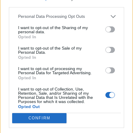
nőknek, amikor segítséget kérnek?
third parties.
Personal Data Processing Opt Outs
A legidegesítőbb kifejezések laza
I want to opt-out of the Sharing of my
personal data.
gyűjteménye
Opted In
I want to opt-out of the Sale of my
Personal Data.
Elyna Robbs: Adéle és az örökölt árnyak
Opted In
13. rész
I want to opt-out of processing my
Personal Data for Targeted Advertising.
Opted In
Woody Allen megosztó zsenialitása
I want to opt-out of Collection, Use,
Retention, Sale, and/or Sharing of my
Personal Data that Is Unrelated with the
Purposes for which it was collected.
Opted Out
A világ legismertebb ruhái
CONFIRM