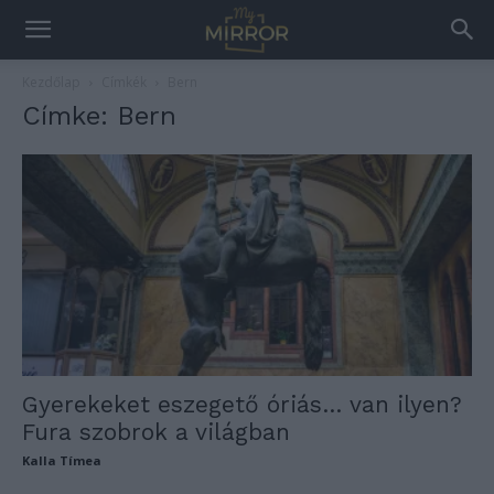
Kezdőlap
Címkék
Bern
Címke: Bern
Gyerekeket eszegető óriás… van ilyen?
Fura szobrok a világban
Kalla Tímea