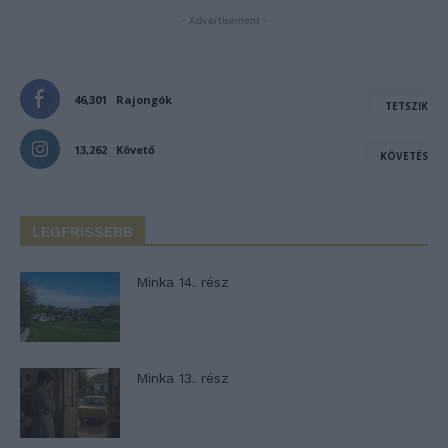
- Advertisement -
46,301
Rajongók
TETSZIK
13,262
Követő
KÖVETÉS
LEGFRISSEBB
Minka 14. rész
Minka 13. rész