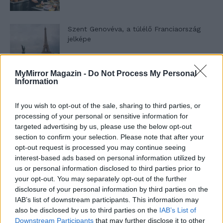
Szent Genovéva, a túlélő Franciaország
jelképe
MyMirror Magazin -
Do Not Process My Personal
Minka 12. rész
Information
If you wish to opt-out of the sale, sharing to third parties, or
processing of your personal or sensitive information for
Minka 11. rész
targeted advertising by us, please use the below opt-out
section to confirm your selection. Please note that after your
opt-out request is processed you may continue seeing
interest-based ads based on personal information utilized by
us or personal information disclosed to third parties prior to
T. szereti a fiatal lányokat 14. rész
your opt-out. You may separately opt-out of the further
disclosure of your personal information by third parties on the
IAB’s list of downstream participants. This information may
also be disclosed by us to third parties on the
IAB’s List of
Pedig szóltam… – Miért nem hiszünk a
Downstream Participants
that may further disclose it to other