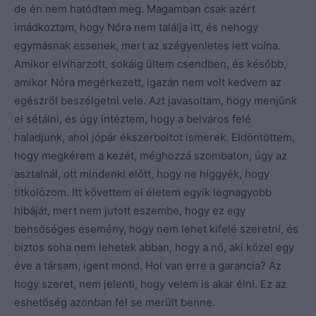
de én nem hatódtam meg. Magamban csak azért
imádkoztam, hogy Nóra nem találja itt, és nehogy
egymásnak essenek, mert az szégyenletes lett volna.
Amikor elviharzott, sokáig ültem csendben, és később,
amikor Nóra megérkezett, igazán nem volt kedvem az
egészről beszélgetni vele. Azt javasoltam, hogy menjünk
el sétálni, és úgy intéztem, hogy a belváros felé
haladjunk, ahol jópár ékszerboltot ismerek. Eldöntöttem,
hogy megkérem a kezét, méghozzá szombaton, úgy az
asztalnál, ott mindenki előtt, hogy ne higgyék, hogy
titkolózom. Itt követtem el életem egyik legnagyobb
hibáját, mert nem jutott eszembe, hogy ez egy
bensőséges esemény, hogy nem lehet kifelé szeretni, és
biztos soha nem lehetek abban, hogy a nő, aki közel egy
éve a társam, igent mond. Hol van erre a garancia? Az
hogy szeret, nem jelenti, hogy velem is akar élni. Ez az
eshetőség azonban fel se merült benne.