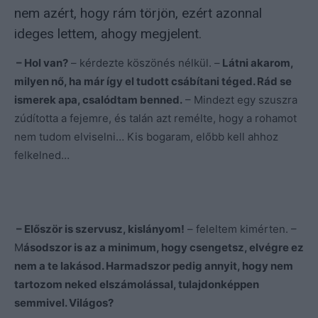
nem azért, hogy rám törjön, ezért azonnal
ideges lettem, ahogy megjelent.
– Hol van?
– kérdezte köszönés nélkül. –
Látni akarom,
milyen nő, ha már így el tudott csábítani téged. Rád se
ismerek apa, csalódtam benned.
– Mindezt egy szuszra
zúdította a fejemre, és talán azt remélte, hogy a rohamot
nem tudom elviselni… Kis bogaram, előbb kell ahhoz
felkelned…
– Először is szervusz, kislányom!
– feleltem kimérten. –
M
ásodszor is az a minimum, hogy csengetsz, elvégre ez
nem a te lakásod. Harmadszor pedig annyit, hogy nem
tartozom neked elszámolással, tulajdonképpen
semmivel. Világos?