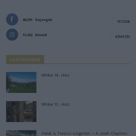
46,301
Rajongók
TETSZIK
13,262
Követő
KÖVETÉS
LEGFRISSEBB
Minka 14. rész
Minka 13. rész
Halál a Tresco-szigeten – A Josh Clayton-