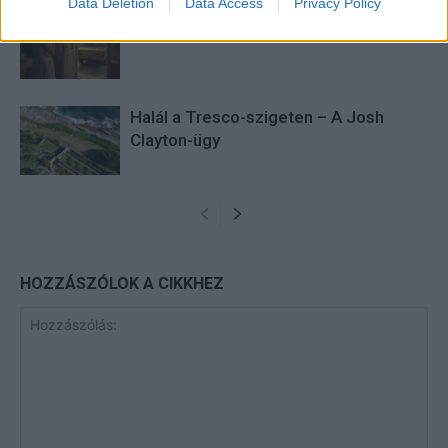
Data Deletion
Data Access
Privacy Policy
Minka 13. rész
Halál a Tresco-szigeten – A Josh
Clayton-ügy
HOZZÁSZÓLOK A CIKKHEZ