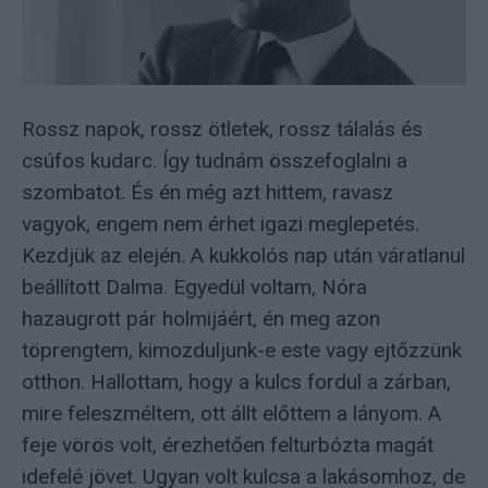
Rossz napok, rossz ötletek, rossz tálalás és
csúfos kudarc. Így tudnám összefoglalni a
szombatot. És én még azt hittem, ravasz
vagyok, engem nem érhet igazi meglepetés.
Kezdjük az elején. A kukkolós nap után váratlanul
beállított Dalma. Egyedül voltam, Nóra
hazaugrott pár holmijáért, én meg azon
töprengtem, kimozduljunk-e este vagy ejtőzzünk
otthon. Hallottam, hogy a kulcs fordul a zárban,
mire feleszméltem, ott állt előttem a lányom. A
feje vörös volt, érezhetően felturbózta magát
idefelé jövet. Ugyan volt kulcsa a lakásomhoz, de