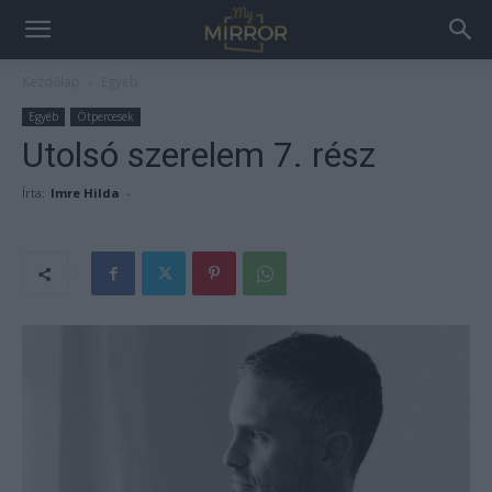
Kezdőlap
Egyéb
Egyéb
Ötpercesek
Utolsó szerelem 7. rész
Írta:
Imre Hilda
-