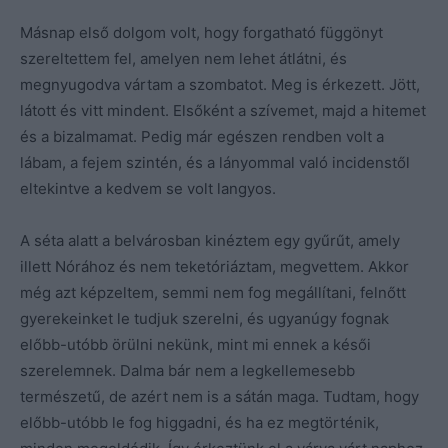
Másnap első dolgom volt, hogy forgatható függönyt
szereltettem fel, amelyen nem lehet átlátni, és
megnyugodva vártam a szombatot. Meg is érkezett. Jött,
látott és vitt mindent. Elsőként a szívemet, majd a hitemet
és a bizalmamat. Pedig már egészen rendben volt a
lábam, a fejem szintén, és a lányommal való incidenstől
eltekintve a kedvem se volt langyos.
A séta alatt a belvárosban kinéztem egy gyűrűt, amely
illett Nórához és nem teketóriáztam, megvettem. Akkor
még azt képzeltem, semmi nem fog megállítani, felnőtt
gyerekeinket le tudjuk szerelni, és ugyanúgy fognak
előbb-utóbb örülni nekünk, mint mi ennek a késői
szerelemnek. Dalma bár nem a legkellemesebb
természetű, de azért nem is a sátán maga. Tudtam, hogy
előbb-utóbb le fog higgadni, és ha ez megtörténik,