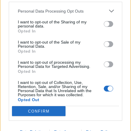
Personal Data Processing Opt Outs
I want to opt-out of the Sharing of my
personal data.
Opted In
Imre Hilda
I want to opt-out of the Sale of my
Oktatás és nevelés területén dolgozom, de minden
Personal Data.
szabadidőmben írok. Szeretek belesni a hétköznapok függönye
Opted In
mögé és közben keresem az embert, a nőt a jól legyártott álarcok
mögött. Néha meséket is írok, de gyakrabban novellákat,
I want to opt-out of processing my
Personal Data for Targeted Advertising.
cikkeket és apró vicces történeteket.
Opted In
I want to opt-out of Collection, Use,
Retention, Sale, and/or Sharing of my
Personal Data that Is Unrelated with the
KAPCSOLÓDÓ CIKKEK
TÖBB A SZERZŐTŐL
Purposes for which it was collected.
Opted Out
Minka 14. rész
CONFIRM