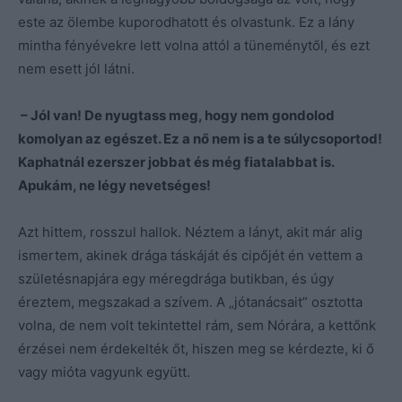
este az ölembe kuporodhatott és olvastunk. Ez a lány
mintha fényévekre lett volna attól a tüneménytől, és ezt
nem esett jól látni.
– Jól van! De nyugtass meg, hogy nem gondolod
komolyan az egészet. Ez a nő nem is a te súlycsoportod!
Kaphatnál ezerszer jobbat és még fiatalabbat is.
Apukám, ne légy nevetséges!
Azt hittem, rosszul hallok. Néztem a lányt, akit már alig
ismertem, akinek drága táskáját és cipőjét én vettem a
születésnapjára egy méregdrága butikban, és úgy
éreztem, megszakad a szívem. A „jótanácsait” osztotta
volna, de nem volt tekintettel rám, sem Nórára, a kettőnk
érzései nem érdekelték őt, hiszen meg se kérdezte, ki ő
vagy mióta vagyunk együtt.