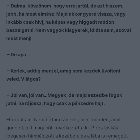
– Dalma, köszönöm, hogy erre jártál, de azt hiszem,
jobb, ha most elmész. Majd akkor gyere vissza, vagy
inkább csak hívj, ha képes vagy higgadt módon
beszélgetni. Nem vagyok kisgyerek, idióta sem, szóval
most menj!
– De apa…
– Kérlek, addig menj el, amíg nem kezdek üvölteni
veled. Világos?
– Jól van, jól van…Megyek, de majd eszedbe fogok
jutni, ha rájössz, hogy csak a pénzedre hajt.
Elfordultam. Nem bírtam ránézni, mert minden, amit
gondolt, azt magából következtette ki. Piros táskája
idegesen himbálózott a kezében, és a lába is remegett,