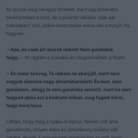
Az arcom elég haragos lehetett, mert egy pillanatra
beléfojtottam a szót, de a pillanat valóban csak pár
másodperc volt, utána ömlesztette volna rám a trutyit, ha
hagyom.
– Apa, én csak jót akarok neked! Nem gondolod,
hogy…
– Itt vágtam a szavába és megcsóváltam a fejem.
– Ez rossz szöveg. Te nekem ne akarj jót, mert nem
vagyok demens vagy elmeháborodott. És nem, nem
gondolom, ahogy te sem gondolsz semmit, mert ha nem
hagyod abba ezt a kioktató stílust, meg foglak kérni,
hogy menj haza.
Láttam, hogy még a nyaka is kipirul. Nehéz volt arra
gondolnom, milyen édes és simulékony kislány volt
valaha, akinek a legnagyobb boldogsága az volt, hogy