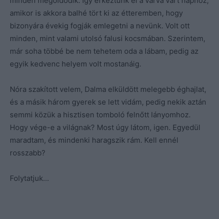
minden megoldódik. Így érkeztünk el a várva várt naphoz,
amikor is akkora balhé tört ki az étteremben, hogy
bizonyára évekig fogják emlegetni a nevünk. Volt ott
minden, mint valami utolsó falusi kocsmában. Szerintem,
már soha többé be nem tehetem oda a lábam, pedig az
egyik kedvenc helyem volt mostanáig.
Nóra szakított velem, Dalma elküldött melegebb éghajlat,
és a másik három gyerek se lett vidám, pedig nekik aztán
semmi közük a hisztisen tomboló felnőtt lányomhoz.
Hogy vége-e a világnak? Most úgy látom, igen. Egyedül
maradtam, és mindenki haragszik rám. Kell ennél
rosszabb?
Folytatjuk…