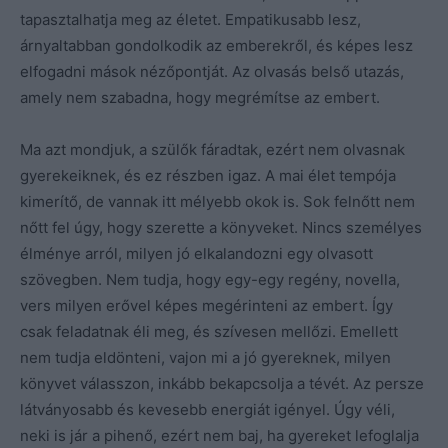
tapasztalhatja meg az életet. Empatikusabb lesz,
árnyaltabban gondolkodik az emberekről, és képes lesz
elfogadni mások nézőpontját. Az olvasás belső utazás,
amely nem szabadna, hogy megrémítse az embert.
Ma azt mondjuk, a szülők fáradtak, ezért nem olvasnak
gyerekeiknek, és ez részben igaz. A mai élet tempója
kimerítő, de vannak itt mélyebb okok is. Sok felnőtt nem
nőtt fel úgy, hogy szerette a könyveket. Nincs személyes
élménye arról, milyen jó elkalandozni egy olvasott
szövegben. Nem tudja, hogy egy-egy regény, novella,
vers milyen erővel képes megérinteni az embert. Így
csak feladatnak éli meg, és szívesen mellőzi. Emellett
nem tudja eldönteni, vajon mi a jó gyereknek, milyen
könyvet válasszon, inkább bekapcsolja a tévét. Az persze
látványosabb és kevesebb energiát igényel. Úgy véli,
neki is jár a pihenő, ezért nem baj, ha gyereket lefoglalja