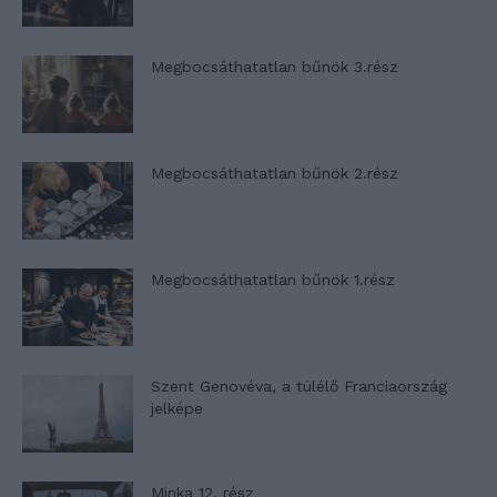
Megbocsáthatatlan bűnök 3.rész
Megbocsáthatatlan bűnök 2.rész
Megbocsáthatatlan bűnök 1.rész
Szent Genovéva, a túlélő Franciaország
jelképe
Minka 12. rész