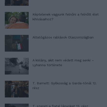
Képtelenek vagyunk felnőni a felnőtt élet
kihívásaihoz?
Altatógázos rablások Olaszországban
A kislány, akit nem védett meg senki –
Lyhanna története
T. Barnett: Gyilkosság a Garda-tónál 12.
rész
T. szereti a fiatal lányokat 13. rész