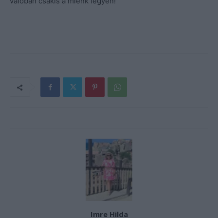
valóban csakis a miénk legyen!
Imre Hilda