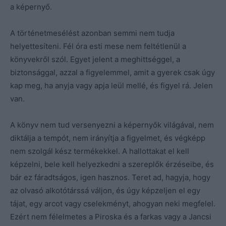
a képernyő.
A történetmesélést azonban semmi nem tudja
helyettesíteni. Fél óra esti mese nem feltétlenül a
könyvekről szól. Egyet jelent a meghittséggel, a
biztonsággal, azzal a figyelemmel, amit a gyerek csak úgy
kap meg, ha anyja vagy apja leül mellé, és figyel rá. Jelen
van.
A könyv nem tud versenyezni a képernyők világával, nem
diktálja a tempót, nem irányítja a figyelmet, és végképp
nem szolgál kész termékekkel. A hallottakat el kell
képzelni, bele kell helyezkedni a szereplők érzéseibe, és
bár ez fáradtságos, igen hasznos. Teret ad, hagyja, hogy
az olvasó alkotótárssá váljon, és úgy képzeljen el egy
tájat, egy arcot vagy cselekményt, ahogyan neki megfelel.
Ezért nem félelmetes a Piroska és a farkas vagy a Jancsi