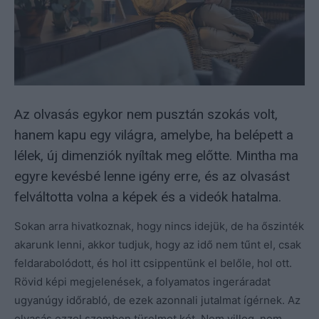
Az olvasás egykor nem pusztán szokás volt,
hanem kapu egy világra, amelybe, ha belépett a
lélek, új dimenziók nyíltak meg előtte. Mintha ma
egyre kevésbé lenne igény erre, és az olvasást
felváltotta volna a képek és a videók hatalma.
Sokan arra hivatkoznak, hogy nincs idejük, de ha őszinték
akarunk lenni, akkor tudjuk, hogy az idő nem tűnt el, csak
feldarabolódott, és hol itt csippentünk el belőle, hol ott.
Rövid képi megjelenések, a folyamatos ingeráradat
ugyanúgy időrabló, de ezek azonnali jutalmat ígérnek. Az
olvasás ezzel szemben türelmet két. Nem villog, nem