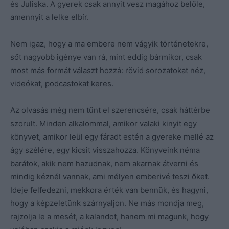
és Juliska. A gyerek csak annyit vesz magához belőle,
amennyit a lelke elbír.
Nem igaz, hogy a ma embere nem vágyik történetekre,
sőt nagyobb igénye van rá, mint eddig bármikor, csak
most más formát választ hozzá: rövid sorozatokat néz,
videókat, podcastokat keres.
Az olvasás még nem tűnt el szerencsére, csak háttérbe
szorult. Minden alkalommal, amikor valaki kinyit egy
könyvet, amikor leül egy fáradt estén a gyereke mellé az
ágy szélére, egy kicsit visszahozza. Könyveink néma
barátok, akik nem hazudnak, nem akarnak átverni és
mindig kéznél vannak, ami mélyen emberivé teszi őket.
Ideje felfedezni, mekkora érték van bennük, és hagyni,
hogy a képzeletünk szárnyaljon. Ne más mondja meg,
rajzolja le a mesét, a kalandot, hanem mi magunk, hogy