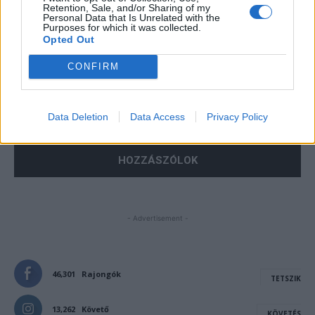
Retention, Sale, and/or Sharing of my
Personal Data that Is Unrelated with the
Purposes for which it was collected.
Opted Out
CONFIRM
Save my name, email, and website in this browser for the
next time I comment.
Notify me of follow-up comments by email.
Data Deletion
Data Access
Privacy Policy
Notify me of new posts by email.
- Advertisement -
46,301
Rajongók
TETSZIK
13,262
Követő
KÖVETÉS