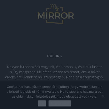
RÓLUNK
Nagyon különbözőek vagyunk, életkorban is, és életstílusban
is, így megpróbáljuk lefedni az összes témát, ami a nőket
érdekelheti. Mindent női szemszögből. Néha pasi szemszögből.
Néha komolyan, néha szórakozva. Olvass minket, ha egy kis
Cookie-kat használunk annak érdekében, hogy weboldalunkon
kikapcsolódásra vágysz!
a lehető legjobb élményt nyújtsuk. Ha továbbra is használja ezt
az oldalt, akkor feltételezzük, hogy elégedett vagy vele.
© Copyright 2026 - mymirror.hu
ADATKEZELÉSI TÁJÉKOZTATÓ
|
Ok
Adatkezelés
Impresszum