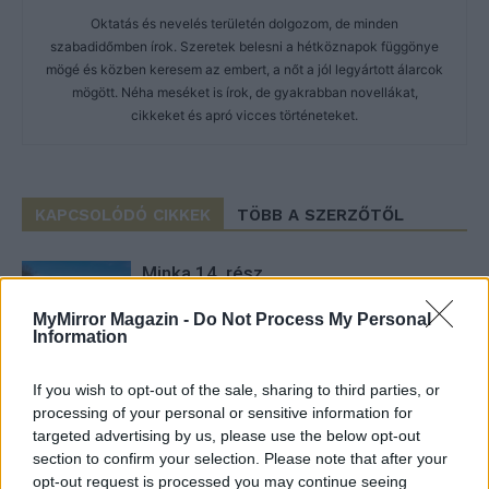
Oktatás és nevelés területén dolgozom, de minden
szabadidőmben írok. Szeretek belesni a hétköznapok függönye
mögé és közben keresem az embert, a nőt a jól legyártott álarcok
mögött. Néha meséket is írok, de gyakrabban novellákat,
cikkeket és apró vicces történeteket.
KAPCSOLÓDÓ CIKKEK
TÖBB A SZERZŐTŐL
Minka 14. rész
MyMirror Magazin -
Do Not Process My Personal
Information
Minka 13. rész
If you wish to opt-out of the sale, sharing to third parties, or
processing of your personal or sensitive information for
targeted advertising by us, please use the below opt-out
section to confirm your selection. Please note that after your
Halál a Tresco-szigeten – A Josh
opt-out request is processed you may continue seeing