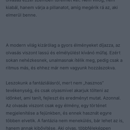
kiabál, hanem várja a pillanatot, amíg megérik rá az, aki
elmerül benne.
A modern világ kizárólag a gyors élményeket díjazza, az
olvasás viszont lassú és elmélyülést kívánó műfaj. Ezért
sokan nehézkesnek, unalmasnak ítélik meg, pedig csak a
ritmus más, és ehhez már nem vagyunk hozzászokva.
Leszokunk a fantáziálásról, mert nem „hasznos”
tevékenység, és csak olyasmivel akarjuk tölteni az
időnket, ami tanít, fejleszt és eredményt mutat. Azonnal.
Az olvasás viszont csak egy élmény, egy történet
megjelenítése a fejünkben, és ennek hasznát egyre
többen elvetik. A fantázia nem menekülés, bár lehet az is,
hanem annak kibővítése. Aki olvas, többféleképpen