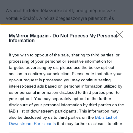
A vonat hirtelen fékezni kezdett, pedig még messze
voltak Rómától. A nő az öregasszonyra pillantott, és
látszott rajta, hogy szívesen felébresztené, mert akkorát
horkantott, mint egy kifejlett vaddisznó.
MyMirror Magazin -
Do Not Process My Personal
Information
– Mama, ébredjen! Mindjárt le kell szállnia! – bökte meg a
If you wish to opt-out of the sale, sharing to third parties, or
vállát, de az alvó nem reagált rá. – Mamika, nem alhatja át
processing of your personal or sensitive information for
a megállót! – szólt erőteljesebben hozzá, mire az
targeted advertising by us, please use the below opt-out
öregasszony szeme kinyílt, és álmosan pislantott egyet.
section to confirm your selection. Please note that after your
opt-out request is processed you may continue seeing
interest-based ads based on personal information utilized by
Folytatjuk…
us or personal information disclosed to third parties prior to
your opt-out. You may separately opt-out of the further
disclosure of your personal information by third parties on the
IAB’s list of downstream participants. This information may
also be disclosed by us to third parties on the
IAB’s List of
Downstream Participants
that may further disclose it to other
third parties.