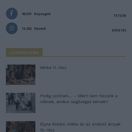
46,301
Rajongók
TETSZIK
13,262
Követő
KÖVETÉS
LEGFRISSEBB
Minka 11. rész
Pedig szóltam… – Miért nem hiszünk a
nőknek, amikor segítséget kérnek?
Elyna Robbs: Adéle és az örökölt árnyak
13. rész