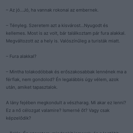
– Az jó…Jó, ha vannak rokonai az embernek.
– Tényleg. Szeretem azt a kisvárost…Nyugodt és
kellemes. Most is az volt, bár találkoztam pár fura alakkal.
Megváltozott az a hely is. Valószínűleg a turisták miatt.
– Fura alakkal?
– Mintha tolakodóbbak és erőszakosabbak lennének ma a
férfiak, nem gondolod? Én legalábbis úgy vélem, azok
után, amiket tapasztalok.
A lány fejében megkondult a vészharag. Mi akar ez lenni?
Ez a nő célozgat valamire? Ismerné őt? Vagy csak
képzelődik?