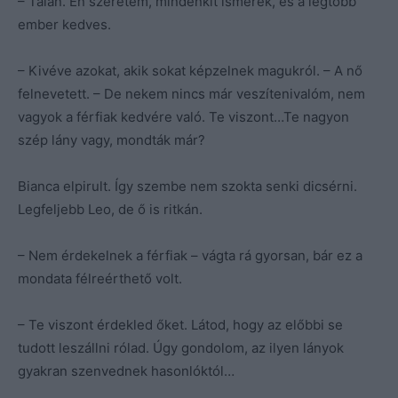
– Talán. Én szeretem, mindenkit ismerek, és a legtöbb
ember kedves.
– Kivéve azokat, akik sokat képzelnek magukról. – A nő
felnevetett. – De nekem nincs már veszítenivalóm, nem
vagyok a férfiak kedvére való. Te viszont…Te nagyon
szép lány vagy, mondták már?
Bianca elpirult. Így szembe nem szokta senki dicsérni.
Legfeljebb Leo, de ő is ritkán.
– Nem érdekelnek a férfiak – vágta rá gyorsan, bár ez a
mondata félreérthető volt.
– Te viszont érdekled őket. Látod, hogy az előbbi se
tudott leszállni rólad. Úgy gondolom, az ilyen lányok
gyakran szenvednek hasonlóktól…