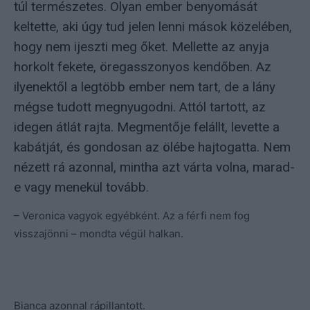
túl természetes. Olyan ember benyomását
keltette, aki úgy tud jelen lenni mások közelében,
hogy nem ijeszti meg őket. Mellette az anyja
horkolt fekete, öregasszonyos kendőben. Az
ilyenektől a legtöbb ember nem tart, de a lány
mégse tudott megnyugodni. Attól tartott, az
idegen átlát rajta. Megmentője felállt, levette a
kabátját, és gondosan az ölébe hajtogatta. Nem
nézett rá azonnal, mintha azt várta volna, marad-
e vagy menekül tovább.
– Veronica vagyok egyébként. Az a férfi nem fog
visszajönni – mondta végül halkan.
Bianca azonnal rápillantott.