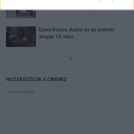
Pedig szóltam… – Miért nem hiszünk a
nőknek, amikor segítséget kérnek?
Elyna Robbs: Adéle és az örökölt
árnyak 13. rész
HOZZÁSZÓLOK A CIKKHEZ