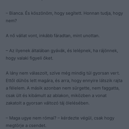
– Bianca. És köszönöm, hogy segített. Honnan tudja, hogy
nem?
A nő vállat vont, inkább fáradtan, mint unottan.
– Az ilyenek általában gyávák, és lelépnek, ha rájönnek,
hogy valaki figyeli őket.
A lány nem válaszolt, szíve még mindig túl gyorsan vert.
Ettől dühös lett magára, és arra, hogy ennyire látszik rajta
a félelem. A másik azonban nem sürgette, nem faggatta,
csak ült és kibámult az ablakon, miközben a vonat
zakatolt a gyorsan változó táj ölelésében.
– Maga ugye nem római? – kérdezte végül, csak hogy
megtörje a csendet.