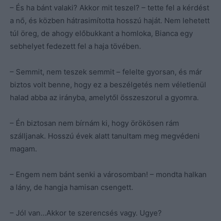
– És ha bánt valaki? Akkor mit teszel? – tette fel a kérdést
a nő, és közben hátrasimította hosszú haját. Nem lehetett
túl öreg, de ahogy előbukkant a homloka, Bianca egy
sebhelyet fedezett fel a haja tövében.
– Semmit, nem teszek semmit – felelte gyorsan, és már
biztos volt benne, hogy ez a beszélgetés nem véletlenül
halad abba az irányba, amelytől összeszorul a gyomra.
– Én biztosan nem bírnám ki, hogy örökösen rám
szálljanak. Hosszú évek alatt tanultam meg megvédeni
magam.
– Engem nem bánt senki a városomban! – mondta halkan
a lány, de hangja hamisan csengett.
– Jól van…Akkor te szerencsés vagy. Ugye?