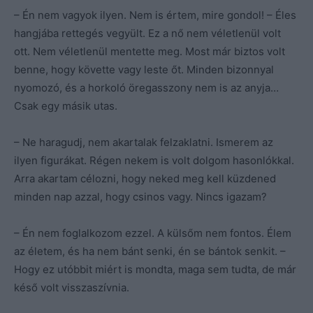
– Én nem vagyok ilyen. Nem is értem, mire gondol! – Éles
hangjába rettegés vegyült. Ez a nő nem véletlenül volt
ott. Nem véletlenül mentette meg. Most már biztos volt
benne, hogy követte vagy leste őt. Minden bizonnyal
nyomozó, és a horkoló öregasszony nem is az anyja…
Csak egy másik utas.
– Ne haragudj, nem akartalak felzaklatni. Ismerem az
ilyen figurákat. Régen nekem is volt dolgom hasonlókkal.
Arra akartam célozni, hogy neked meg kell küzdened
minden nap azzal, hogy csinos vagy. Nincs igazam?
– Én nem foglalkozom ezzel. A külsőm nem fontos. Élem
az életem, és ha nem bánt senki, én se bántok senkit. –
Hogy ez utóbbit miért is mondta, maga sem tudta, de már
késő volt visszaszívnia.