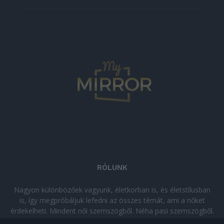
RÓLUNK
Nagyon különbözőek vagyunk, életkorban is, és életstílusban
is, így megpróbáljuk lefedni az összes témát, ami a nőket
érdekelheti. Mindent női szemszögből. Néha pasi szemszögből.
Néha komolyan, néha szórakozva. Olvass minket, ha egy kis