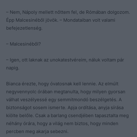
– Nem, Nápoly mellett nőttem fel, de Rómában dolgozom.
Épp Malcesinéből jövök. – Mondataiban volt valami
befejezetlenség.
– Malcesinéből?
– Igen, ott laknak az unokatestvéreim, náluk voltam pár
napig.
Bianca érezte, hogy óvatosnak kell lennie. Az elmúlt
negyvennyolc órában megtanulta, hogy milyen gyorsan
válhat veszélyessé egy semmitmondó beszélgetés. A
biztonságot sosem ismerte. Apja ordítása, anyja sírása
kiölte belőle. Csak a barlang csendjében tapasztalta meg
néhány órára, hogy a világ nem biztos, hogy minden
percben meg akarja sebezni.