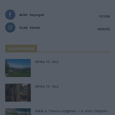
46,301
Rajongók
TETSZIK
13,262
Követő
KÖVETÉS
LEGFRISSEBB
Minka 14. rész
Minka 13. rész
Halál a Tresco-szigeten – A Josh Clayton-