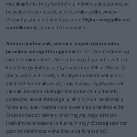
megállapította, hogy barátnője a hullámos gesztenyeszín
hajával ezerszer szebb, mint ő, a fakó szőke simával.
Viszont a táncban ő volt ügyesebb.
Olykor szégyellte ezt
a vetélkedést,
de nem bírta megállni.
Abban a korban volt, amikor a lányok a nap minden
percében méregették egymást
és kéretlenül véleményt
mondtak mindenkiről. Aki szebb vagy ügyesebb volt, azt
kollektíve gyűlölték, és egy szóval intézték el: ribanc. A
ribanc jelző volt, amely alatt olyan nőneműt kell érteni,
aki túl kihívó ruhákban jár, vagy méregdrága edzőcipői
vannak. De ebbe a kategóriába tartozott a túlfestett,
anorexiás lányok többsége is, akik folyton rámásztak a
fiúkra a suliban. Persze nem okvetlenül a tanárok előtt.
Érdekes módon némely tanár hagyta, hogy a lányok
indaként tekeredjenek a fiúkra. A nagy többség azonban
azonnal lehámozta volna őket a delikvensekről.