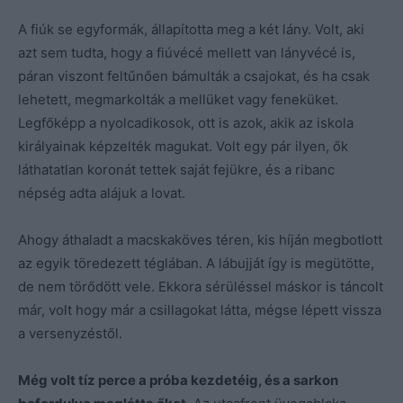
A fiúk se egyformák, állapította meg a két lány. Volt, aki
azt sem tudta, hogy a fiúvécé mellett van lányvécé is,
páran viszont feltűnően bámulták a csajokat, és ha csak
lehetett, megmarkolták a mellüket vagy feneküket.
Legfőképp a nyolcadikosok, ott is azok, akik az iskola
királyainak képzelték magukat. Volt egy pár ilyen, ők
láthatatlan koronát tettek saját fejükre, és a ribanc
népség adta alájuk a lovat.
Ahogy áthaladt a macskaköves téren, kis híján megbotlott
az egyik töredezett téglában. A lábujját így is megütötte,
de nem törődött vele. Ekkora sérüléssel máskor is táncolt
már, volt hogy már a csillagokat látta, mégse lépett vissza
a versenyzéstől.
Még volt tíz perce a próba kezdetéig, és a sarkon