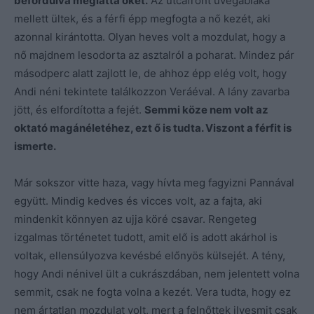
befordulva meglátta őket.
Az utcafront üvegablaka
mellett ültek, és a férfi épp megfogta a nő kezét, aki
azonnal kirántotta. Olyan heves volt a mozdulat, hogy a
nő majdnem lesodorta az asztalról a poharat. Mindez pár
másodperc alatt zajlott le, de ahhoz épp elég volt, hogy
Andi néni tekintete találkozzon Veráéval. A lány zavarba
jött, és elfordította a fejét.
Semmi köze nem volt az
oktató magánéletéhez, ezt ő is tudta. Viszont a férfit is
ismerte.
Már sokszor vitte haza, vagy hívta meg fagyizni Pannával
együtt. Mindig kedves és vicces volt, az a fajta, aki
mindenkit könnyen az ujja köré csavar. Rengeteg
izgalmas történetet tudott, amit elő is adott akárhol is
voltak, ellensúlyozva kevésbé előnyös külsejét. A tény,
hogy Andi nénivel ült a cukrászdában, nem jelentett volna
semmit, csak ne fogta volna a kezét. Vera tudta, hogy ez
nem ártatlan mozdulat volt, mert a felnőttek ilyesmit csak