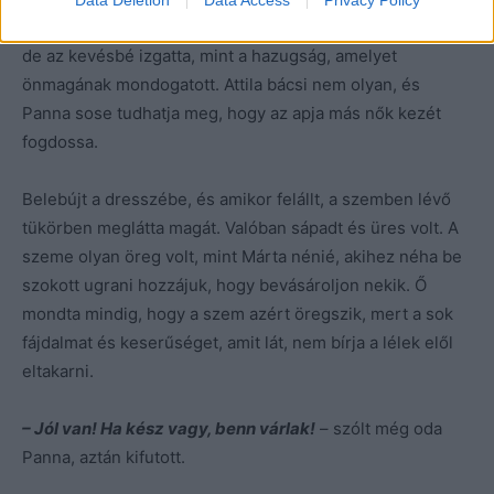
– Mindjárt
– nyögte Vera. Hasába belenyilallt a fájdalom,
de az kevésbé izgatta, mint a hazugság, amelyet
önmagának mondogatott. Attila bácsi nem olyan, és
Panna sose tudhatja meg, hogy az apja más nők kezét
fogdossa.
Belebújt a dresszébe, és amikor felállt, a szemben lévő
tükörben meglátta magát. Valóban sápadt és üres volt. A
szeme olyan öreg volt, mint Márta nénié, akihez néha be
szokott ugrani hozzájuk, hogy bevásároljon nekik. Ő
mondta mindig, hogy a szem azért öregszik, mert a sok
fájdalmat és keserűséget, amit lát, nem bírja a lélek elől
eltakarni.
– Jól van! Ha kész vagy, benn várlak!
– szólt még oda
Panna, aztán kifutott.