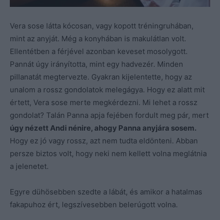
Vera sose látta kócosan, vagy kopott tréningruhában,
mint az anyját. Még a konyhában is makulátlan volt.
Ellentétben a férjével azonban keveset mosolygott.
Pannát úgy irányította, mint egy hadvezér. Minden
pillanatát megtervezte. Gyakran kijelentette, hogy az
unalom a rossz gondolatok melegágya. Hogy ez alatt mit
értett, Vera sose merte megkérdezni. Mi lehet a rossz
gondolat? Talán Panna apja fejében fordult meg pár, mert
úgy nézett Andi nénire, ahogy Panna anyjára sosem.
Hogy ez jó vagy rossz, azt nem tudta eldönteni. Abban
persze biztos volt, hogy neki nem kellett volna meglátnia
a jelenetet.
Egyre dühösebben szedte a lábát, és amikor a hatalmas
fakapuhoz ért, legszívesebben belerúgott volna.