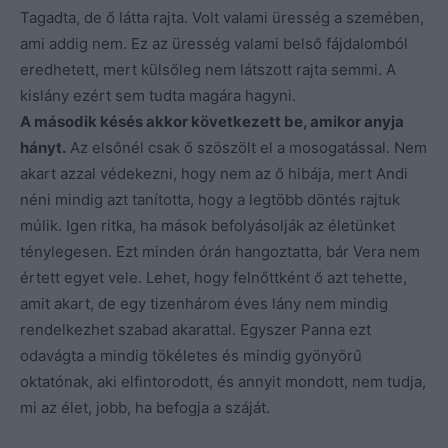
Tagadta, de ő látta rajta. Volt valami üresség a szemében,
ami addig nem. Ez az üresség valami belső fájdalomból
eredhetett, mert külsőleg nem látszott rajta semmi. A
kislány ezért sem tudta magára hagyni.
A második késés akkor következett be, amikor anyja
hányt.
Az elsőnél csak ő szöszölt el a mosogatással. Nem
akart azzal védekezni, hogy nem az ő hibája, mert Andi
néni mindig azt tanította, hogy a legtöbb döntés rajtuk
múlik. Igen ritka, ha mások befolyásolják az életünket
ténylegesen. Ezt minden órán hangoztatta, bár Vera nem
értett egyet vele. Lehet, hogy felnőttként ő azt tehette,
amit akart, de egy tizenhárom éves lány nem mindig
rendelkezhet szabad akarattal. Egyszer Panna ezt
odavágta a mindig tökéletes és mindig gyönyörű
oktatónak, aki elfintorodott, és annyit mondott, nem tudja,
mi az élet, jobb, ha befogja a száját.