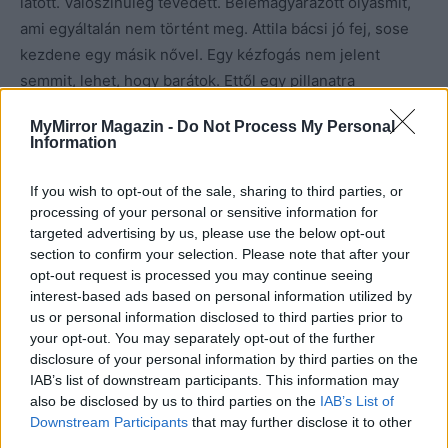
látott. Valószínűleg tévedett. Belemagyarázott olyasmit,
ami egyáltalán nem történt meg. Attila bácsi jó fej, sose
kezdene egy másik nővel. Egy kézfogás nem jelent
semmit, lehet, hogy barátok. Ettől egy pillanatra
megnyugodott. Már tudta, hogy nem történt semmi. Túl
MyMirror Magazin -
Do Not Process My Personal
élénk fantáziája becsapta.
Information
If you wish to opt-out of the sale, sharing to third parties, or
processing of your personal or sensitive information for
targeted advertising by us, please use the below opt-out
section to confirm your selection. Please note that after your
opt-out request is processed you may continue seeing
interest-based ads based on personal information utilized by
us or personal information disclosed to third parties prior to
your opt-out. You may separately opt-out of the further
disclosure of your personal information by third parties on the
IAB’s list of downstream participants. This information may
also be disclosed by us to third parties on the
IAB’s List of
Downstream Participants
that may further disclose it to other
third parties.