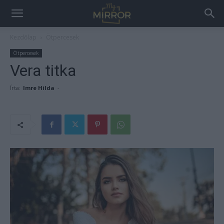
Kezdőlap
Ötpercesek
Ötpercesek
Vera titka
Írta:
Imre Hilda
-