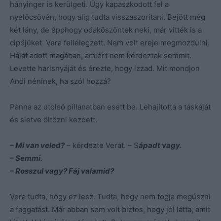
hányinger is kerülgeti. Úgy kapaszkodott fel a
nyelőcsövén, hogy alig tudta visszaszorítani. Bejött még
két lány, de épphogy odaköszöntek neki, már vitték is a
cipőjüket. Vera fellélegzett. Nem volt ereje megmozdulni.
Hálát adott magában, amiért nem kérdeztek semmit.
Levette harisnyáját és érezte, hogy izzad. Mit mondjon
Andi néninek, ha szól hozzá?
Panna az utolsó pillanatban esett be. Lehajította a táskáját
és sietve öltözni kezdett.
– Mi van veled?
– kérdezte Verát. – S
ápadt vagy.
– Semmi.
– Rosszul vagy? Fáj valamid?
Vera tudta, hogy ez lesz. Tudta, hogy nem fogja megúszni
a faggatást. Már abban sem volt biztos, hogy jól látta, amit