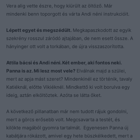
Vera alig vette észre, hogy kiürült az öltöző. Már
mindenki benn toporgott és várta Andi néni instrukcióit.
Lépett egyet és megszédült.
Megkapaszkodott az egyik
szekrény rosszul záródó ajtajában, de nem esett össze. A
hányinger ott volt a torkában, de újra visszaszorította.
Attila bácsi és Andi néni. Két ember, aki fontos neki.
Panna is az. Mi lesz most vele?
Elválnak majd a szülei,
mert az apja mást szeret? Mindenkinél ez történik, tavaly
Katiéknál, előtte Vikiéknél. Mindkettő ki volt borulva egy
ideig, aztán elköltöztek. Azóta se látta őket.
A következő pillanatban már nem tudott rájuk gondolni,
mert a görcs erősebb volt. Megcsavarta a testét, és
kilökte magából gyomra tartalmát. Egyenesen Panna új
kabátjára rókázott, amivel egy hete büszkélkedett, mert a