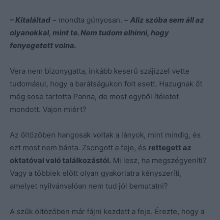
– Kitaláltad
– mondta gúnyosan. –
Aliz szóba sem áll az
olyanokkal, mint te. Nem tudom elhinni, hogy
fenyegetett volna.
Vera nem bizonygatta, inkább keserű szájízzel vette
tudomásul, hogy a barátságukon folt esett. Hazugnak őt
még sose tartotta Panna, de most egyből ítéletet
mondott. Vajon miért?
Az öltözőben hangosak voltak a lányok, mint mindig, és
ezt most nem bánta. Zsongott a feje, és
rettegett az
oktatóval való találkozástól.
Mi lesz, ha megszégyeníti?
Vagy a többiek előtt olyan gyakorlatra kényszeríti,
amelyet nyilvánvalóan nem tud jól bemutatni?
A szűk öltözőben már fájni kezdett a feje. Érezte, hogy a