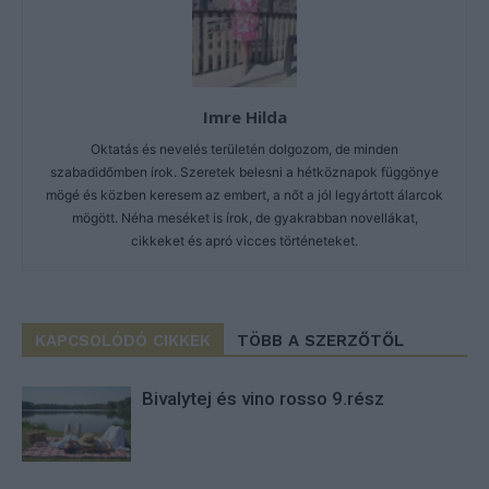
Imre Hilda
Oktatás és nevelés területén dolgozom, de minden
szabadidőmben írok. Szeretek belesni a hétköznapok függönye
mögé és közben keresem az embert, a nőt a jól legyártott álarcok
mögött. Néha meséket is írok, de gyakrabban novellákat,
cikkeket és apró vicces történeteket.
KAPCSOLÓDÓ CIKKEK
TÖBB A SZERZŐTŐL
Bivalytej és vino rosso 9.rész