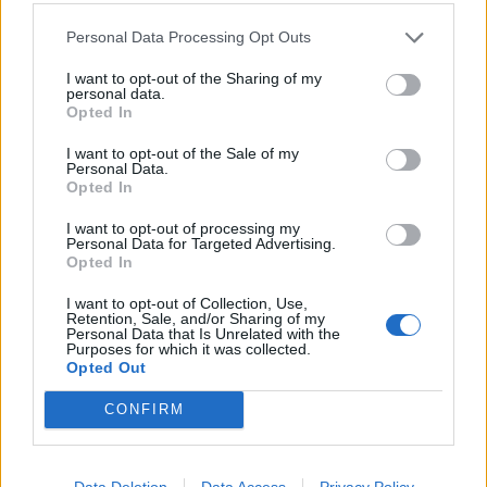
Personal Data Processing Opt Outs
I want to opt-out of the Sharing of my
personal data.
Opted In
I want to opt-out of the Sale of my
Personal Data.
Opted In
I want to opt-out of processing my
Personal Data for Targeted Advertising.
Opted In
I want to opt-out of Collection, Use,
Retention, Sale, and/or Sharing of my
Personal Data that Is Unrelated with the
– Nem, talán egy kicsit a gyomrom. Lehet, hogy a
Purposes for which it was collected.
Opted Out
szilvától, amit anya hozott. Még zöld volt.
– Lehet! De igyekezz, mert Andi néni mostanában
CONFIRM
mindig feszült és kiabál. Jó lenne megúszni ezt az órát.
Ha bepanaszol anyának, hogy lusták vagyunk,
büntetést kapok.
Data Deletion
Data Access
Privacy Policy