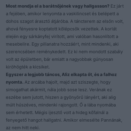
Most mondja el a barátnőjének vagy hallgasson?
Ez járt
a fejében, amikor lenyomta a vaskilincset és belépett a
dohos szagot árasztó átjáróba. A táncterem az elsőn volt,
ahová fényesre koptatott kőlépcsők vezettek. A korlát
elején egy sárkányfej virított, ami valóban hasonlított a
mesebelire. Egy pillanatra hozzáért, mint mindenki, aki
szerencsében reménykedett. Ez ki nem mondott szabály
volt az épületben, bár emiatt a nagyobbak gúnyosan
kiröhögték a kicsiket.
Egyszer a legjobb táncos, Aliz elkapta őt, és a falhoz
nyomta.
Az arcába hajolt, majd azt sziszegte, hogy
simogathat akármit, nála jobb sose lesz. Verának ez
eszébe sem jutott, hiszen a gyönyörű lányért, aki alig
múlt húszéves, mindenki rajongott. Ő a lába nyomába
sem érhetett. Mégis ijesztő volt a hideg kőfalnál a
fenyegető hangot hallgatni. Amikor elmesélte Pannának,
az nem hitt neki.