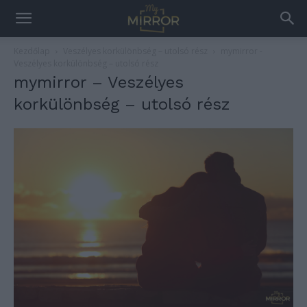
Kezdőlap
Veszélyes korkülönbség – utolsó rész
mymirror -
Veszélyes korkülönbség – utolsó rész
mymirror – Veszélyes
korkülönbség – utolsó rész