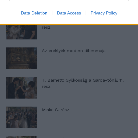
Data Deletion
Data Access
Privacy Policy
Panna és a szép szerelmek mítosza 2.
rész
Az ereklyék modern dilemmája
T. Barnett: Gyilkosság a Garda-tónál 11.
rész
Minka 8. rész