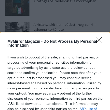
Altatógázos rablások Olaszországban
A kislány, akit nem védett meg senki –
Lyhanna története
MyMirror Magazin -
Do Not Process My Personal
Information
T. Barnett: Gyilkosság a Garda-tónál 12.
rész
If you wish to opt-out of the sale, sharing to third parties, or
processing of your personal or sensitive information for
targeted advertising by us, please use the below opt-out
T. szereti a fiatal lányokat 13. rész
section to confirm your selection. Please note that after your
opt-out request is processed you may continue seeing
interest-based ads based on personal information utilized by
us or personal information disclosed to third parties prior to
your opt-out. You may separately opt-out of the further
Minka 10. rész
disclosure of your personal information by third parties on the
IAB’s list of downstream participants. This information may
also be disclosed by us to third parties on the
IAB’s List of