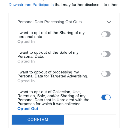
Downstream Participants
that may further disclose it to other
Minka 9. rész
third parties.
Personal Data Processing Opt Outs
I want to opt-out of the Sharing of my
personal data.
Máltai kaland 7.
Opted In
I want to opt-out of the Sale of my
Personal Data.
Opted In
10 tanács, ha jobban akarod érezni magad
a hétköznapokban
I want to opt-out of processing my
Personal Data for Targeted Advertising.
Opted In
I want to opt-out of Collection, Use,
Egy ház, amely a tengerre és a fényre
Retention, Sale, and/or Sharing of my
nyílik – Villa...
Personal Data that Is Unrelated with the
Purposes for which it was collected.
Opted Out
CONFIRM
A családok, akik soha nem hagyták abba
várakozást – Ha egy...