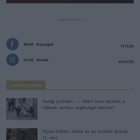
- Advertisement -
46,301
Rajongók
TETSZIK
13,262
Követő
KÖVETÉS
LEGFRISSEBB
Pedig szóltam… – Miért nem hiszünk a
nőknek, amikor segítséget kérnek?
Elyna Robbs: Adéle és az örökölt árnyak
13. rész