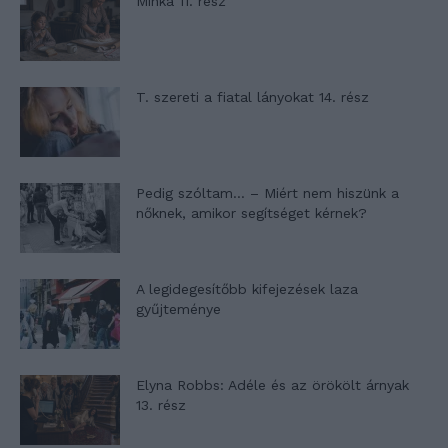
Minka 11. rész
T. szereti a fiatal lányokat 14. rész
Pedig szóltam… – Miért nem hiszünk a
nőknek, amikor segítséget kérnek?
A legidegesítőbb kifejezések laza
gyűjteménye
Elyna Robbs: Adéle és az örökölt árnyak
13. rész