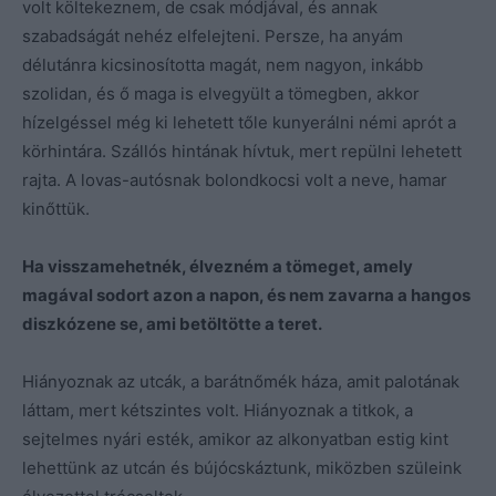
volt költekeznem, de csak módjával, és annak
szabadságát nehéz elfelejteni. Persze, ha anyám
délutánra kicsinosította magát, nem nagyon, inkább
szolidan, és ő maga is elvegyült a tömegben, akkor
hízelgéssel még ki lehetett tőle kunyerálni némi aprót a
körhintára. Szállós hintának hívtuk, mert repülni lehetett
rajta. A lovas-autósnak bolondkocsi volt a neve, hamar
kinőttük.
Ha visszamehetnék, élvezném a tömeget, amely
magával sodort azon a napon, és nem zavarna a hangos
diszkózene se, ami betöltötte a teret.
Hiányoznak az utcák, a barátnőmék háza, amit palotának
láttam, mert kétszintes volt. Hiányoznak a titkok, a
sejtelmes nyári esték, amikor az alkonyatban estig kint
lehettünk az utcán és bújócskáztunk, miközben szüleink