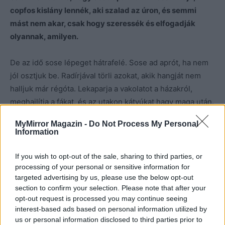
copfos kislány lennék, aki szalad az úron, és semmi
mást nem akar, csak hogy szeressék és elfogadják
olyannak, amilyen.
De az idő sose lépeget hátrafelé. Sose ad aprót, ha nem
jól osztjuk be. Radírjával törli azokat, akik hangját nem
halljuk már régóta. Lekaparja a vakolatot a házakról,
meghajlítja a fákat, és az utakon kátyúkat hagy maga után.
MyMirror Magazin -
Do Not Process My Personal
Ami még marad, azt a csend teríti be, és már nem engedi,
Information
hogy gyakran pillantsunk hátra. Még orra buknánk
életünk csigalépcsőjén araszolva.
If you wish to opt-out of the sale, sharing to third parties, or
processing of your personal or sensitive information for
targeted advertising by us, please use the below opt-out
section to confirm your selection. Please note that after your
opt-out request is processed you may continue seeing
Kép forrása: Pinterest
interest-based ads based on personal information utilized by
us or personal information disclosed to third parties prior to