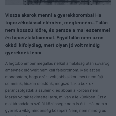
Vissza akarok menni a gyerekkoromba! Ha
toporzékolással elérném, megtenném…Talán
nem hosszú időre, és persze a mai eszemmel
és tapasztalataimmal. Egyáltalán nem azon
okból kifolyólag, mert olyan jó volt mindig
gyereknek lenni.
A legtöbb ember megállás nélkül a fiatalság után sóvárog,
amelynek előnyeit nem kell felsorolnom. Még azt se
mondhatom, hogy azért volt jobb akkor, mert nem fájt
semmink, hiszen elestünk, megszúrtak a bokrok,
parancsolgattak a szüleink, és abban a korban nem
igazán voltak tekintettel arra, mi van a lelkünkben. Ezt a
mai társadalom szülői közössége nem is érti. Hát nem a
gyerek a világmindenség közepe? Nem, nem mindig és