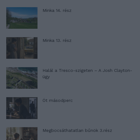
Minka 14. rész
Minka 13. rész
Halál a Tresco-szigeten – A Josh Clayton-
ügy
Öt másodperc
Megbocsáthatatlan bűnök 3.rész