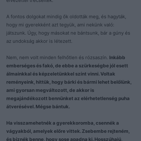
élvezettel trécseltek.
A fontos dolgokat mindig ők oldották meg, és hagyták,
hogy mi gyerekként azt tegyük, ami nekünk való:
játszunk. Úgy, hogy másokat ne bántsunk, bár a gúny és
az undokság akkor is létezett.
Nem, nem volt minden felhőtlen és rózsaszín.
Inkább
emberséges és fakó, de ebbe a szürkeségbe jól esett
álmainkkal és képzeletünkkel színt vinni. Voltak
reményeink, hittük, hogy bárki és bármi lehet belőlünk,
ami gyorsan megváltozott, de akkor is
megajándékozott bennünket az elérhetetlenség puha
átverésével. Mégse bántuk.
Ha visszamehetnék a gyerekkoromba, csennék a
vágyakból, amelyek előre vittek. Zsebembe rejteném,
és bíznék benne, hogy sose apadna ki. Hosszúhajú,