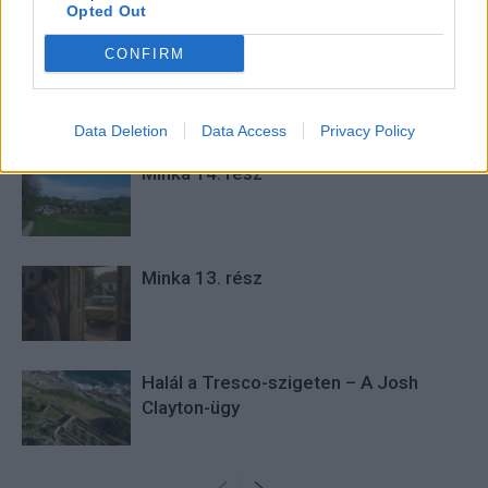
Opted Out
cikkeket és apró vicces történeteket.
CONFIRM
KAPCSOLÓDÓ CIKKEK
TÖBB A SZERZŐTŐL
Data Deletion
Data Access
Privacy Policy
Minka 14. rész
Minka 13. rész
Halál a Tresco-szigeten – A Josh
Clayton-ügy