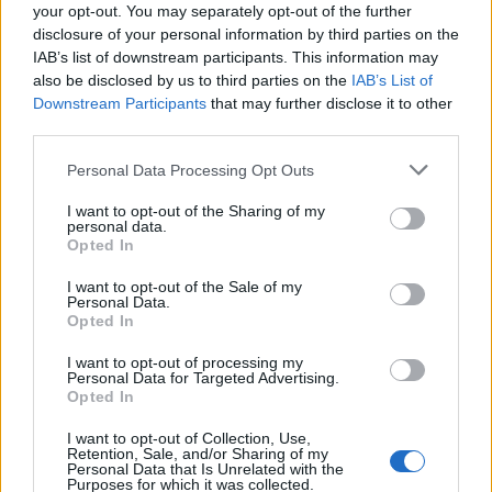
your opt-out. You may separately opt-out of the further
disclosure of your personal information by third parties on the
IAB’s list of downstream participants. This information may
also be disclosed by us to third parties on the
IAB’s List of
Downstream Participants
that may further disclose it to other
third parties.
Personal Data Processing Opt Outs
I want to opt-out of the Sharing of my
personal data.
Opted In
I want to opt-out of the Sale of my
Personal Data.
Opted In
I want to opt-out of processing my
Personal Data for Targeted Advertising.
Imre Hilda
Opted In
Oktatás és nevelés területén dolgozom, de minden
I want to opt-out of Collection, Use,
szabadidőmben írok. Szeretek belesni a hétköznapok függönye
Retention, Sale, and/or Sharing of my
mögé és közben keresem az embert, a nőt a jól legyártott álarcok
Personal Data that Is Unrelated with the
Purposes for which it was collected.
mögött. Néha meséket is írok, de gyakrabban novellákat,