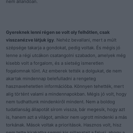
nem állandóan.
Gyereknek lenni régen se volt oly felhőtlen, csak
visszanézve látjuk így
. Nehéz bevallani, mert a múlt
szépsége takarja a gondokat, pedig voltak. És mégis jó
lenne a régi utcákon csatangolni szabadon, amelyek még
kisebb volt a forgalom, és a sietség ismeretlen
fogalomnak tűnt. Az emberek tették a dolgukat, de nem
akartak mindennap belefulladni a rengeteg
hasznavehetetlen információba. Könnyen tehették, mert
alig történt valami a mindennapokban. Mégis jó volt, hogy
nem tudhattunk mindenkiről mindent. Nem a boldog
tudatlanság állapotát sírom vissza, bár megesik, hogy azt
is, hanem azt a világot, amikor nem ugrott mindenki a más
torkának. Mások voltak a prioritások. Hasznos volt, hisz
nem tette kirakatba semmi kis pillanatait a falusi, ahogy a