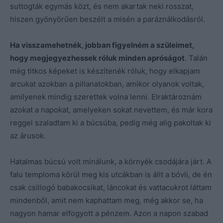
suttogták egymás közt, és nem akartak neki rosszat,
hiszen gyönyörűen beszélt a misén a paráználkodásról.
Ha visszamehetnék, jobban figyelném a szüleimet,
hogy megjegyezhessek róluk minden apróságot
. Talán
még titkos képeket is készítenék róluk, hogy elkapjam
arcukat azokban a pillanatokban, amikor olyanok voltak,
amilyenek mindig szerettek volna lenni. Elraktároznám
azokat a napokat, amelyeken sokat nevettem, és már kora
reggel szaladtam ki a búcsúba, pedig még alig pakoltak ki
az árusok.
Hatalmas búcsú volt minálunk, a környék csodájára járt. A
falu temploma körül meg kis utcákban is állt a bóvli, de én
csak csillogó babakocsikat, láncokat és vattacukrot láttam
mindenből, amit nem kaphattam meg, még akkor se, ha
nagyon hamar elfogyott a pénzem. Azon a napon szabad