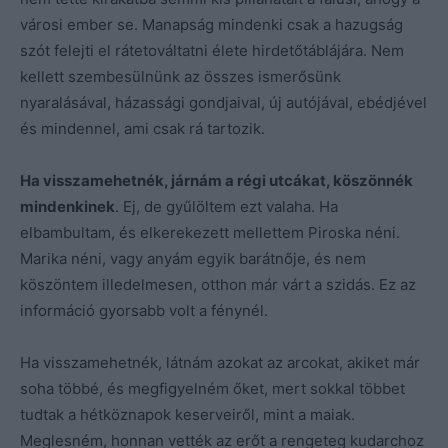
városi ember se. Manapság mindenki csak a hazugság
szót felejti el rátetováltatni élete hirdetőtáblájára. Nem
kellett szembesülnünk az összes ismerősünk
nyaralásával, házassági gondjaival, új autójával, ebédjével
és mindennel, ami csak rá tartozik.
Ha visszamehetnék, járnám a régi utcákat, köszönnék
mindenkinek
. Ej, de gyűlöltem ezt valaha. Ha
elbambultam, és elkerekezett mellettem Piroska néni.
Marika néni, vagy anyám egyik barátnője, és nem
köszöntem illedelmesen, otthon már várt a szidás. Ez az
információ gyorsabb volt a fénynél.
Ha visszamehetnék, látnám azokat az arcokat, akiket már
soha többé, és megfigyelném őket, mert sokkal többet
tudtak a hétköznapok keserveiről, mint a maiak.
Meglesném, honnan vették az erőt a rengeteg kudarchoz