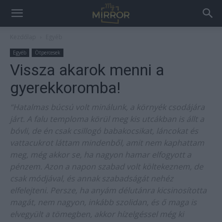
Kezdőlap
Egyéb
Egyéb
Ötpercesek
Vissza akarok menni a
gyerekkoromba!
“Hatalmas búcsú volt minálunk, a környék csodájára
járt. A falu temploma körül meg kis utcákban is állt a
bóvli, de én csak csillogó babakocsikat, láncokat és
vattacukrot láttam mindenből, amit nem kaphattam
meg, még akkor se, ha nagyon hamar elfogyott a
pénzem. Azon a napon szabad volt költekeznem, de
csak módjával, és annak szabadságát nehéz
elfelejteni. Persze, ha anyám délutánra kicsinosította
magát, nem nagyon, inkább szolidan, és ő maga is
elvegyült a tömegben, akkor hízelgéssel még ki