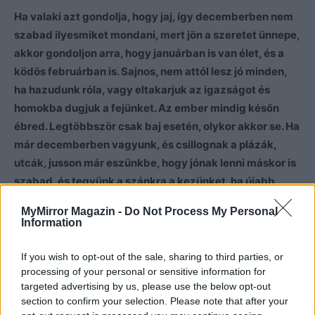
Ha valaki azt gondolja, hogy jaj, így decemberben nem
szabad ilyesmiket mondani, mert jön a szeretet ünnepe,
akkor gondoljon arra, hogy januárban is van élet, és a
ködös februárban is. Sajnos, nem attól lesz jó minden,
ha hazudunk róla, vagy eltakarjuk az igazságot és
homokba dugjuk a fejünket. Az ember mindig későn
ébred. Legtöbbször csak baj esetén, olykor akkor se. Ha
már decemberben vagyunk, és csillognak a plázák,
utcák, jusson már eszünkbe, hogy jónak lenni máskor is
szabad, és tegyünk a szánkra a kezünket, ha újabb
gonoszság akarna kitörni.
MyMirror Magazin -
Do Not Process My Personal
Information
If you wish to opt-out of the sale, sharing to third parties, or
processing of your personal or sensitive information for
Nézzünk már bele a saját tükrünkbe, mert nem olyan
targeted advertising by us, please use the below opt-out
homályos az, mintsem gondoljuk.
section to confirm your selection. Please note that after your