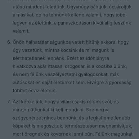
utána mindent felejtünk. Ugyanúgy bántjuk, ócsároljuk
a másikat, de ha tennünk kellene valamit, hogy jobb
legyen az életünk, a panaszkodáson kívül alig teszünk
valamit.
Önön halhatatlanságunkba vetett hitünk akkora, hogy
úgy vezetünk, mintha kocsink és mi magunk is
sérthetetlenek lennénk. Ezért az időhiányra
hivatkozva akár ittasan, drogosan is a kocsiba ülünk,
és nem félünk veszélyeztetni gyalogosokat, más
autósokat és saját életünket sem. Elvégre a gyorsaság
többet ér az életnél.
Azt képzeljük, hogy a világ csakis rólunk szól, és
minden titkunkat ki kell mondani. Szemernyi
szégyenérzet nincs bennünk, és a legkellemetlenebb
képeket is megosztjuk, természetesen meghamisítjuk,
mert öregnek és kövérnek lenni bűn. Félünk magunkat