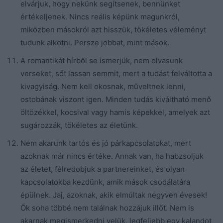
elvárjuk, hogy nekünk segítsenek, bennünket
értékeljenek. Nincs reális képünk magunkról,
miközben másokról azt hisszük, tökéletes véleményt
tudunk alkotni. Persze jobbat, mint mások.
A romantikát hírből se ismerjük, nem olvasunk
verseket, sőt lassan semmit, mert a tudást felváltotta a
kivagyiság. Nem kell okosnak, műveltnek lenni,
ostobának viszont igen. Minden tudás kiváltható menő
öltözékkel, kocsival vagy hamis képekkel, amelyek azt
sugározzák, tökéletes az életünk.
Nem akarunk tartós és jó párkapcsolatokat, mert
azoknak már nincs értéke. Annak van, ha habzsoljuk
az életet, félredobjuk a partnereinket, és olyan
kapcsolatokba kezdünk, amik mások csodálatára
épülnek. Jaj, azoknak, akik elmúltak negyven évesek!
Ők soha többé nem találnak hozzájuk illőt. Nem is
akarnak megismerkedni velük, legfeljebb egy kalandot