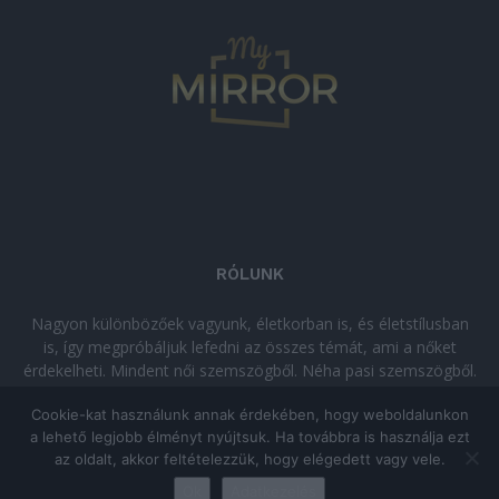
RÓLUNK
Nagyon különbözőek vagyunk, életkorban is, és életstílusban
is, így megpróbáljuk lefedni az összes témát, ami a nőket
érdekelheti. Mindent női szemszögből. Néha pasi szemszögből.
Néha komolyan, néha szórakozva. Olvass minket, ha egy kis
Cookie-kat használunk annak érdekében, hogy weboldalunkon
kikapcsolódásra vágysz!
a lehető legjobb élményt nyújtsuk. Ha továbbra is használja ezt
az oldalt, akkor feltételezzük, hogy elégedett vagy vele.
© Copyright 2026 - mymirror.hu
ADATKEZELÉSI TÁJÉKOZTATÓ
|
Ok
Adatkezelés