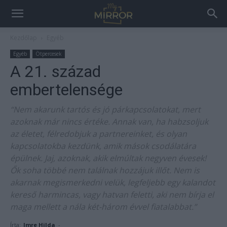
Kezdőlap
Egyéb
Egyéb
Ötpercesek
A 21. század
embertelensége
“Nem akarunk tartós és jó párkapcsolatokat, mert
azoknak már nincs értéke. Annak van, ha habzsoljuk
az életet, félredobjuk a partnereinket, és olyan
kapcsolatokba kezdünk, amik mások csodálatára
épülnek. Jaj, azoknak, akik elmúltak negyven évesek!
Ők soha többé nem találnak hozzájuk illőt. Nem is
akarnak megismerkedni velük, legfeljebb egy kalandot
kereső harmincas, vagy hatvan feletti, aki nem bírja el
maga mellett a nála két-három évvel fiatalabbat.”
Írta:
Imre Hilda
-