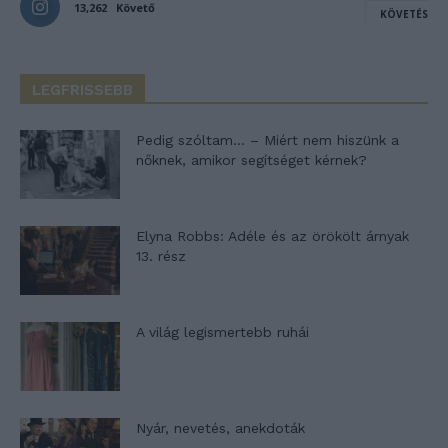
13,262
Követő
KÖVETÉS
LEGFRISSEBB
Pedig szóltam… – Miért nem hiszünk a
nőknek, amikor segítséget kérnek?
Elyna Robbs: Adéle és az örökölt árnyak
13. rész
A világ legismertebb ruhái
Nyár, nevetés, anekdoták