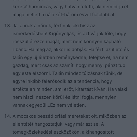
kereső harmincas, vagy hatvan feletti, aki nem bírja el
maga mellett a nála két-három évvel fiatalabbat.
Jaj annak a nőnek, férfinak, aki hisz az
ismerkedésben! Kigúnyolják, és azt várják tőle, hogy
rosszul érezze magát, mert nem könnyen kapható
ribanc. Ha meg az, akkor is dobják. Ha férfi az illető és
talán egy új életben reménykedne, felejtse el, ha nem
gazdag, mert csak az számít, hogy mennyi pénzt tud
egy este elszórni. Talán mindez túlzásnak tűnik, de
egyre inkább felerősödik az a tendencia, hogy
értéktelen minden, ami erőt, kitartást kíván. Ha valaki
nem hiszi, nézzen körül és látni fogja, mennyien
vannak egyedül…Ez nem véletlen.
A mocskos beszéd óriási méreteket ölt, miközben az
ellentétét hangoztatjuk, vagy már azt se. A
tömegközlekedési eszközökön, a kihangosított