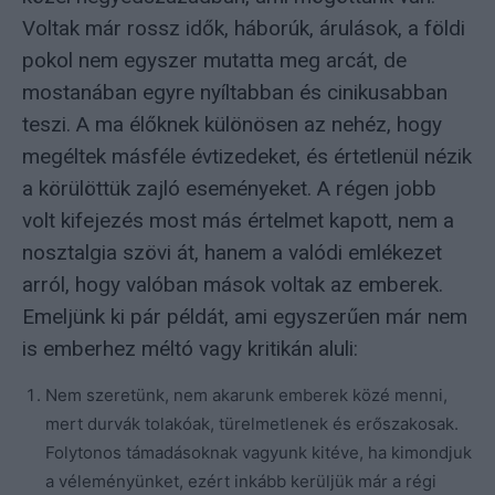
Voltak már rossz idők, háborúk, árulások, a földi
pokol nem egyszer mutatta meg arcát, de
mostanában egyre nyíltabban és cinikusabban
teszi. A ma élőknek különösen az nehéz, hogy
megéltek másféle évtizedeket, és értetlenül nézik
a körülöttük zajló eseményeket. A régen jobb
volt kifejezés most más értelmet kapott, nem a
nosztalgia szövi át, hanem a valódi emlékezet
arról, hogy valóban mások voltak az emberek.
Emeljünk ki pár példát, ami egyszerűen már nem
is emberhez méltó vagy kritikán aluli:
Nem szeretünk, nem akarunk emberek közé menni,
mert durvák tolakóak, türelmetlenek és erőszakosak.
Folytonos támadásoknak vagyunk kitéve, ha kimondjuk
a véleményünket, ezért inkább kerüljük már a régi