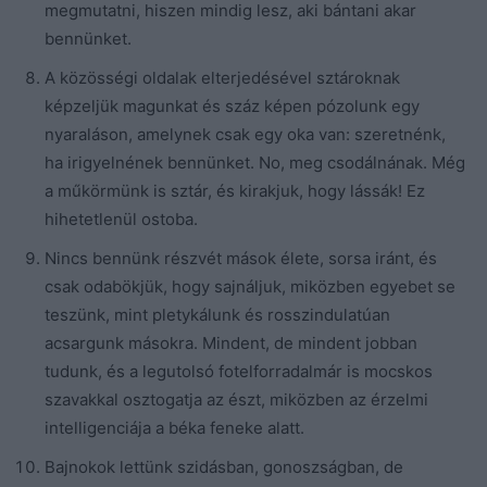
megmutatni, hiszen mindig lesz, aki bántani akar
bennünket.
A közösségi oldalak elterjedésével sztároknak
képzeljük magunkat és száz képen pózolunk egy
nyaraláson, amelynek csak egy oka van: szeretnénk,
ha irigyelnének bennünket. No, meg csodálnának. Még
a műkörmünk is sztár, és kirakjuk, hogy lássák! Ez
hihetetlenül ostoba.
Nincs bennünk részvét mások élete, sorsa iránt, és
csak odabökjük, hogy sajnáljuk, miközben egyebet se
teszünk, mint pletykálunk és rosszindulatúan
acsargunk másokra. Mindent, de mindent jobban
tudunk, és a legutolsó fotelforradalmár is mocskos
szavakkal osztogatja az észt, miközben az érzelmi
intelligenciája a béka feneke alatt.
Bajnokok lettünk szidásban, gonoszságban, de