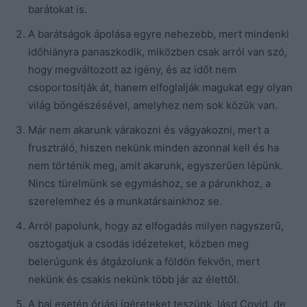
barátokat is.
A barátságok ápolása egyre nehezebb, mert mindenki
időhiányra panaszkodik, miközben csak arról van szó,
hogy megváltozott az igény, és az időt nem
csoportosítják át, hanem elfoglalják magukat egy olyan
világ böngészésével, amelyhez nem sok közük van.
Már nem akarunk várakozni és vágyakozni, mert a
frusztráló, hiszen nekünk minden azonnal kell és ha
nem történik meg, amit akarunk, egyszerűen lépünk.
Nincs türelmünk se egymáshoz, se a párunkhoz, a
szerelemhez és a munkatársainkhoz se.
Arról papolunk, hogy az elfogadás milyen nagyszerű,
osztogatjuk a csodás idézeteket, közben meg
belerúgunk és átgázolunk a földön fekvőn, mert
nekünk és csakis nekünk több jár az élettől.
A baj esetén óriási ígéreteket teszünk, lásd Covid, de