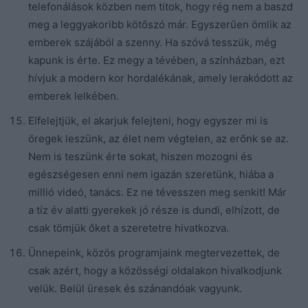
telefonálások közben nem titok, hogy rég nem a baszd
meg a leggyakoribb kötőszó már. Egyszerűen ömlik az
emberek szájából a szenny. Ha szóvá tesszük, még
kapunk is érte. Ez megy a tévében, a színházban, ezt
hívjuk a modern kor hordalékának, amely lerakódott az
emberek lelkében.
Elfelejtjük, el akarjuk felejteni, hogy egyszer mi is
öregek leszünk, az élet nem végtelen, az erőnk se az.
Nem is teszünk érte sokat, hiszen mozogni és
egészségesen enni nem igazán szeretünk, hiába a
millió videó, tanács. Ez ne tévesszen meg senkit! Már
a tíz év alatti gyerekek jó része is dundi, elhízott, de
csak tömjük őket a szeretetre hivatkozva.
Ünnepeink, közös programjaink megtervezettek, de
csak azért, hogy a közösségi oldalakon hivalkodjunk
velük. Belül üresek és szánandóak vagyunk.