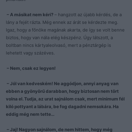
– A másikat nem kéri?
– hangzott az újabb kérdés, de a
lány a fejét rázta. Még ennek az árát se kérdezte meg.
Igaz, hogy a főnöke magának akarta, de így se volt benne
biztos, hogy van nála elég készpénz. Úgy látszott, a
boltban nincs kártyaleolvasó, mert a pénztárgép is
lehetett vagy százéves.
– Nem, csak ez legyen!
– Jól van kedveském! Ne aggódjon, annyi anyag van
ebben a gyönyörű darabban, hogy biztosan nem tört
volna el. Tudja, az urat sajnálom csak, mert minimum fél
kiló pottyant a lábára, be fog dagadni nemsokára. Ha
eddig még nem tette…
– Jaj! Nagyon sajnálom, de nem hittem, hogy még