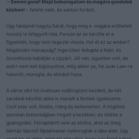
– Semmi gond! Majd beborogatom és magára gondolok
közben!
– felelte neki, és sarkon fordult.
Úgy faképnél hagyta Sárát, hogy még a magára erőltetett
mosoly is lefagyott róla. Persze az se kerülte el a
figyelmét, hogy nem tegezte vissza. Hol él ez az ember?
Magázódni manapság? Ingerülten felkapta a fejét, és
összehúzta kabátján a cipzárt. Jól van, ügyetlen volt, de
azért nem kell kigúnyolnia, még akkor se, ha Jude Law-ra
hasonlít, morogta, és elindult haza.
A várva várt hó óvatosan szállingózni kezdett, de két
sarokkal később abba is maradt a fentiek igyekezete.
Csúf este volt. Ködös, rideg és kellemetlen. A hógömb
azonban biztonságban ringott a kezében, és túlélte a
gyalogolást. Felcaplatott vele az elsőre, ahol az öreg
bérház lépcsői fájdalmasan nyikorogtak a lába alatt. Úgy
esett be az ajtón, mint aki alig várja, hogy egy forró kakaó