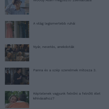
Woody Allen megosztó zsenialitása
A világ legismertebb ruhái
Nyár, nevetés, anekdoták
Panna és a szép szerelmek mítosza 3.
Képtelenek vagyunk felnőni a felnőtt élet
kihívásaihoz?