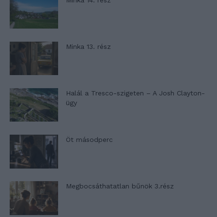
Minka 14. rész
Minka 13. rész
Halál a Tresco-szigeten – A Josh Clayton-
ügy
Öt másodperc
Megbocsáthatatlan bűnök 3.rész