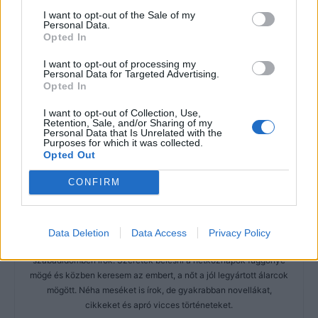
I want to opt-out of the Sale of my
Personal Data.
Opted In
I want to opt-out of processing my
Personal Data for Targeted Advertising.
Opted In
I want to opt-out of Collection, Use,
Retention, Sale, and/or Sharing of my
Personal Data that Is Unrelated with the
Purposes for which it was collected.
Opted Out
CONFIRM
Imre Hilda
Data Deletion
Data Access
Privacy Policy
Oktatás és nevelés területén dolgozom, de minden
szabadidőmben írok. Szeretek belesni a hétköznapok függönye
mögé és közben keresem az embert, a nőt a jól legyártott álarcok
mögött. Néha meséket is írok, de gyakrabban novellákat,
cikkeket és apró vicces történeteket.