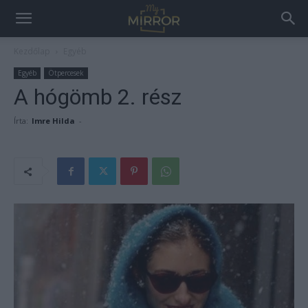
Kezdőlap
Egyéb
Egyéb
Ötpercesek
A hógömb 2. rész
Írta:
Imre Hilda
-