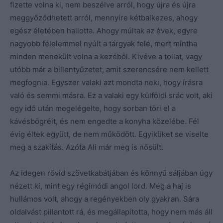
fizette volna ki, nem beszélve arról, hogy újra és újra
meggyőződhetett arról, mennyire kétbalkezes, ahogy
egész életében hallotta. Ahogy múltak az évek, egyre
nagyobb félelemmel nyúlt a tárgyak felé, mert mintha
minden menekült volna a kezéből. Kivéve a tollat, vagy
utóbb már a billentyűzetet, amit szerencsére nem kellett
megfognia. Egyszer valaki azt mondta neki, hogy írásra
való és semmi másra. Ez a valaki egy külföldi srác volt, aki
egy idő után megelégelte, hogy sorban töri el a
kávésbögréit, és nem engedte a konyha közelébe. Fél
évig éltek együtt, de nem működött. Egyiküket se viselte
meg a szakítás. Azóta Ali már meg is nősült.
Az idegen rövid szövetkabátjában és könnyű sáljában úgy
nézett ki, mint egy régimódi angol lord. Még a haj is
hullámos volt, ahogy a regényekben oly gyakran. Sára
oldalvást pillantott rá, és megállapította, hogy nem más áll