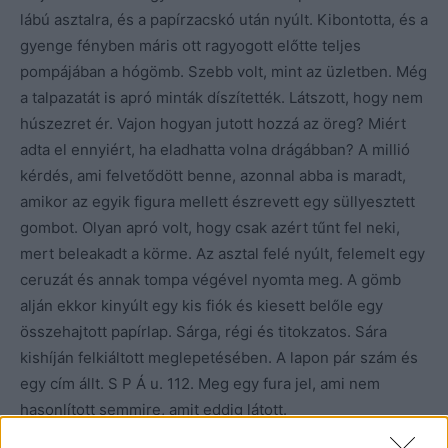
lábú asztalra, és a papírzacskó után nyúlt. Kibontotta, és a
gyenge fényben máris ott ragyogott előtte teljes
pompájában a hógömb. Szebb volt, mint az üzletben. Még
a talpazatát is apró minták díszítették. Látszott, hogy nem
húszezret ér. Vajon hogyan jutott hozzá az öreg? Miért
adta el ennyiért, ha eladhatta volna drágábban? A millió
kérdés, ami felvetődött benne, azonnal abba is maradt,
amikor az egyik figura mellett észrevett egy süllyesztett
gombot. Olyan apró volt, hogy csak azért tűnt fel neki,
mert beleakadt a körme. Az asztal felé nyúlt, felemelt egy
ceruzát és annak tompa végével nyomta meg. A gömb
alján ekkor kinyúlt egy kis fiók és kiesett belőle egy
összehajtott papírlap. Sárga, régi és titokzatos. Sára
kishíján felkiáltott meglepetésében. A lapon pár szám és
egy cím állt. S P Á u. 112. Meg egy fura jel, ami nem
hasonlított semmire, amit eddig látott.