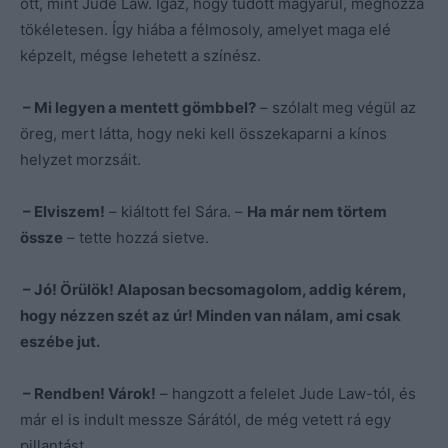
ott, mint Jude Law. Igaz, hogy tudott magyarul, méghozzá
tökéletesen. Így hiába a félmosoly, amelyet maga elé
képzelt, mégse lehetett a színész.
– Mi legyen a mentett gömbbel?
– szólalt meg végül az
öreg, mert látta, hogy neki kell összekaparni a kínos
helyzet morzsáit.
– Elviszem!
– kiáltott fel Sára. –
Ha már nem törtem
össze
– tette hozzá sietve.
– Jó! Örülök! Alaposan becsomagolom, addig kérem,
hogy nézzen szét az úr! Minden van nálam, ami csak
eszébe jut.
– Rendben! Várok!
– hangzott a felelet Jude Law-tól, és
már el is indult messze Sárától, de még vetett rá egy
pillantást.