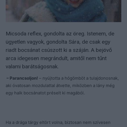
Micsoda reflex, gondolta az öreg. Istenem, de
ügyetlen vagyok, gondolta Sára, de csak egy
riadt bocsánat csúszott ki a száján. A bejövő
arca idegesen megrándult, amitől nem tűnt
valami barátságosnak.
– Parancsoljon!
– nyújtotta a hógömböt a tulajdonosnak,
aki óvatosan mozdulattal átvette, miközben a lány még
egy halk bocsánatot préselt ki magából.
Ha a drága tárgy eltört volna, biztosan nem szívesen