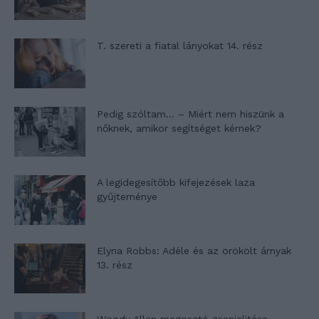
T. szereti a fiatal lányokat 14. rész
Pedig szóltam… – Miért nem hiszünk a
nőknek, amikor segítséget kérnek?
A legidegesítőbb kifejezések laza
gyűjteménye
Elyna Robbs: Adéle és az örökölt árnyak
13. rész