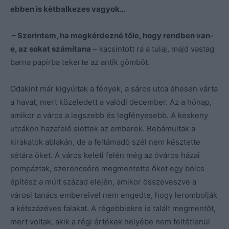
ebben is kétbalkezes vagyok…
– Szerintem, ha megkérdezné tőle, hogy rendben van-
e, az sokat számítana
– kacsintott rá a tulaj, majd vastag
barna papírba tekerte az antik gömböt.
Odakint már kigyúltak a fények, a sáros utca éhesen várta
a havat, mert közeledett a valódi december. Az a hónap,
amikor a város a legszebb és legfényesebb. A keskeny
utcákon hazafelé siettek az emberek. Bebámultak a
kirakatok ablakán, de a feltámadó szél nem késztette
sétára őket. A város keleti felén még az óváros házai
pompáztak, szerencsére megmentette őket egy bölcs
építész a múlt század elején, amikor összeveszve a
városi tanács embereivel nem engedte, hogy lerombolják
a kétszázéves falakat. A régebbiekre is talált megmentőt,
mert voltak, akik a régi értékek helyébe nem feltétlenül