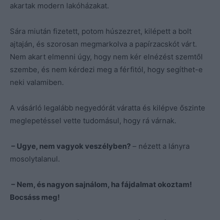
akartak modern lakóházakat.
Sára miután fizetett, potom húszezret, kilépett a bolt
ajtaján, és szorosan megmarkolva a papírzacskót várt.
Nem akart elmenni úgy, hogy nem kér elnézést szemtől
szembe, és nem kérdezi meg a férfitól, hogy segíthet-e
neki valamiben.
A vásárló legalább negyedórát váratta és kilépve őszinte
meglepetéssel vette tudomásul, hogy rá várnak.
– Ugye, nem vagyok veszélyben?
– nézett a lányra
mosolytalanul.
– Nem, és nagyon sajnálom, ha fájdalmat okoztam!
Bocsáss meg!