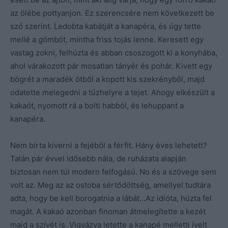
az ölébe pottyanjon. Ez szerencsére nem következett be
szó szerint. Ledobta kabátját a kanapéra, és úgy tette
mellé a gömböt, mintha friss tojás lenne. Keresett egy
vastag zokni, felhúzta és abban csoszogott ki a konyhába,
ahol várakozott pár mosatlan tányér és pohár. Kivett egy
bögrét a maradék ötből a kopott kis szekrényből, majd
odatette melegedni a tűzhelyre a tejet. Ahogy elkészült a
kakaót, nyomott rá a bolti habból, és lehuppant a
kanapéra.
Nem bírta kiverni a fejéből a férfit. Hány éves lehetett?
Talán pár évvel idősebb nála, de ruházata alapján
biztosan nem túl modern felfogású. No és a szövege sem
volt az. Meg az az ostoba sértődöttség, amellyel tudtára
adta, hogy be kell borogatnia a lábát…Az idióta, húzta fel
magát. A kakaó azonban finoman átmelegítette a kezét
majd a szívét is. Vigyázva letette a kanapé melletti ívelt