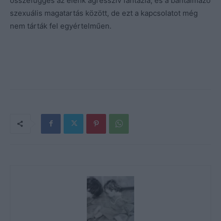
összefüggés az élénk agresszív fantázia, és a bántalmazó
szexuális magatartás között, de ezt a kapcsolatot még
nem tárták fel egyértelműen.