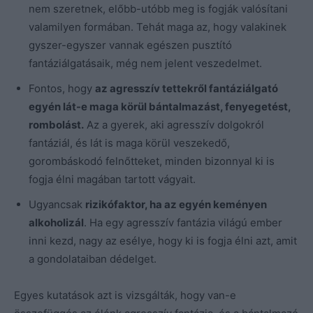
nem szeretnek, előbb-utóbb meg is fogják valósítani
valamilyen formában. Tehát maga az, hogy valakinek
gyszer-egyszer vannak egészen pusztító
fantáziálgatásaik, még nem jelent veszedelmet.
Fontos, hogy
az agresszív tettekről fantáziálgató
egyén lát-e maga körül bántalmazást, fenyegetést,
rombolást.
Az a gyerek, aki agresszív dolgokról
fantáziál, és lát is maga körül veszekedő,
gorombáskodó felnőtteket, minden bizonnyal ki is
fogja élni magában tartott vágyait.
Ugyancsak
rizikófaktor, ha az egyén keményen
alkoholizál
. Ha egy agresszív fantázia világú ember
inni kezd, nagy az esélye, hogy ki is fogja élni azt, amit
a gondolataiban dédelget.
Egyes kutatások azt is vizsgálták, hogy van-e