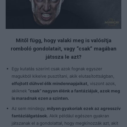
Mitől függ, hogy valaki meg is valósítja
romboló gondolatait, vagy “csak” magában
játssza le azt?
Egy kutatás szerint csak azok fognak egyszer
magukból kikelve pusztítani, akik elutasítottságban,
elfojtott dühvel élik mindennapjaikat,
viszont azok,
akiknek
“csak” nagyon élénk a fantáziájuk, azok meg
is maradnak ezen a szinten.
Az sem mindegy,
milyen gyakoriak ezek az agresszív
fantáziálgatások.
Akik például egészen gyakran
játszanak el a gondolattal, hogy megkínozzák azt, akit