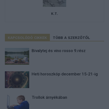
K.T.
KAPCSOLÓDÓ CIKKEK
TÖBB A SZERZŐTŐL
Bivalytej és vino rosso 9.rész
Heti horoszkóp december 15-21-ig
Trollok árnyékában