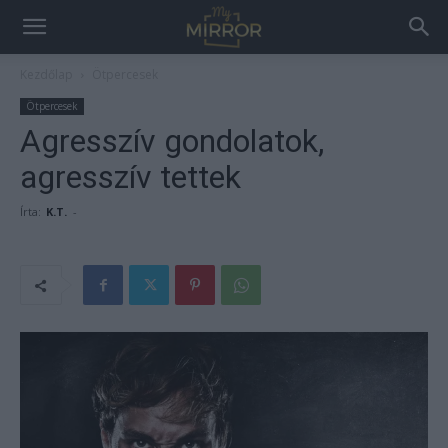
Kezdőlap
Ötpercesek
Ötpercesek
Agresszív gondolatok,
agresszív tettek
Írta:
K.T.
-