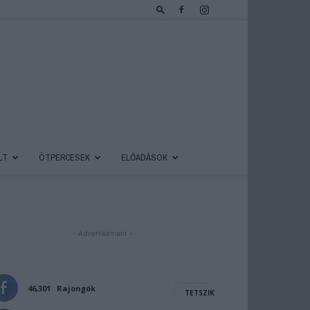
LT
ÖTPERCESEK
ELŐADÁSOK
- Advertisement -
46,301
Rajongók
TETSZIK