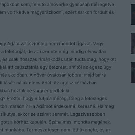
 napokban sem, felelte a nővérke gyanúsan méregetve
Nem volt kedve magyarázkodni, ezért sarkon fordult és
 hogy Ádám valószínűleg nem mondott igazat. Vagy
a telefonját, de az üzenete még mindig olvasatlan
e, és csak hosszas rimánkodás után tudta meg, hogy ott
kellett csúsztatnia egy ötezrest, amitől az egész úgy
ás akcióban. A nővér óvatosan jobbra, majd balra
állítását: náluk nincs Adél. Az egész kórházban
okban hoztak be vagy engedtek ki.
? Érezte, hogy elfutja a méreg, főleg a felesleges
ugton maradni? Ha Ádámot érdekelné, keresné. Ha meg
ncsikutya, akkor se számít semmit. Legszívesebben
lgott a kórház kapuján. Szánalmas, mondta magának.
nt munkába. Természetesen nem jött üzenete, és az