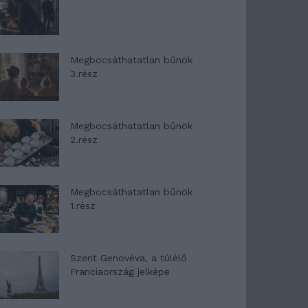
Megbocsáthatatlan bűnök
3.rész
Megbocsáthatatlan bűnök
2.rész
Megbocsáthatatlan bűnök
1.rész
Szent Genovéva, a túlélő
Franciaország jelképe