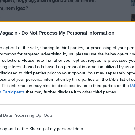
epett, hogy ugyanarra gondoltál, amire én.
em, nem igaz?
.
nöm.
esítette a nőt. Hogy lehet, hogy épp azt vette meg?
Magazin -
Do Not Process My Personal Information
s megleste? De amikor Ádámra nézett, aki épp az ingét
n, nyugtatta magát. Előfordulhat. A kisördög azonban
to opt-out of the sale, sharing to third parties, or processing of your per
formation for targeted advertising by us, please use the below opt-out s
het a valóság.
r selection. Please note that after your opt-out request is processed y
is, mondta mindig az anyja. Talán mégse volt igaza.
eing interest-based ads based on personal information utilized by us or
r a fülébe súgta, hogy alig várja, hogy legközelebb
disclosed to third parties prior to your opt-out. You may separately opt-
 nézett utána. Atyaúristen, szerelmes! Őrjítően és
losure of your personal information by third parties on the IAB’s list of
. This information may also be disclosed by us to third parties on the
IA
y, ahogy még kamaszkorában sem, pedig azt hitte,
Participants
that may further disclose it to other third parties.
gi előtt egy héttel.
vigyorgó fejjel tűrte az ügyfelek hülyeségeit, és
ntotta a választ. Két kolléganője összesúgott a háta
l Data Processing Opt Outs
a felszedett valakit. Megkérdezni azonban nem merték.
édidőben ő küldött neki egy kedves, huncut üzenetet. A
o opt-out of the Sharing of my personal data.
zolt volna. Délután ötkor kezdett feszült lenni. Úgy