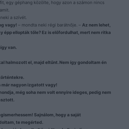
érfit, egy géphang közölte, hogy azon a számon nincs
lamit.
neki a szívét.
og vagy!
– mondta neki régi barátnője. –
Az nem lehet,
y épp ellopták tőle? Ez is előfordulhat, mert nem ritka
így van.
kal halmozott el, majd eltűnt. Nem így gondoltam én
történtekre.
 már nagyon izgatott vagy!
 mondja, még soha nem volt ennyire ideges, pedig nem
asztott.
egismerhessem! Sajnálom, hogy a saját
doltam, te megérted.