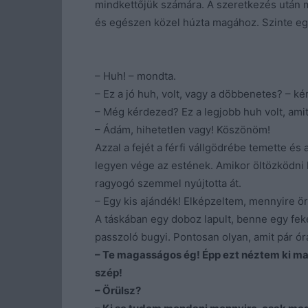
mindkettőjük számára. A szeretkezés után m
és egészen közel húzta magához. Szinte eg
– Huh! – mondta.
– Ez a jó huh, volt, vagy a döbbenetes? – kér
– Még kérdezed? Ez a legjobb huh volt, am
– Ádám, hihetetlen vagy! Köszönöm!
Azzal a fejét a férfi vállgödrébe temette és 
legyen vége az estének. Amikor öltözködni k
ragyogó szemmel nyújtotta át.
– Egy kis ajándék! Elképzeltem, mennyire ör
A táskában egy doboz lapult, benne egy feket
passzoló bugyi. Pontosan olyan, amit pár ór
– Te magasságos ég! Épp ezt néztem ki 
szép!
– Örülsz?