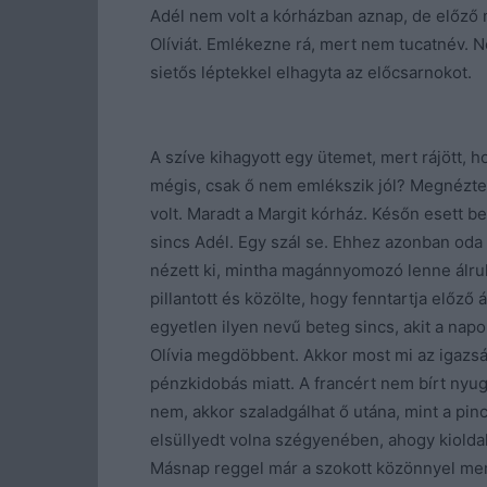
Adél nem volt a kórházban aznap, de előző
Olíviát. Emlékezne rá, mert nem tucatnév. 
sietős léptekkel elhagyta az előcsarnokot.
A szíve kihagyott egy ütemet, mert rájött,
mégis, csak ő nem emlékszik jól? Megnézte 
volt. Maradt a Margit kórház. Későn esett b
sincs Adél. Egy szál se. Ehhez azonban oda 
nézett ki, mintha magánnyomozó lenne álruh
pillantott és közölte, hogy fenntartja előző 
egyetlen ilyen nevű beteg sincs, akit a nap
Olívia megdöbbent. Akkor most mi az igazság
pénzkidobás miatt. A francért nem bírt ny
nem, akkor szaladgálhat ő utána, mint a pi
elsüllyedt volna szégyenében, ahogy kiolda
Másnap reggel már a szokott közönnyel me