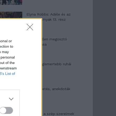
Elyna Robbs: Adéle és az
örökölt árnyak 13. rész
Woody Allen megosztó
sonal or
zsenialitása
ection to
ou may
 personal
out of the
A világ legismertebb ruhái
 downstream
B’s List of
Nyár, nevetés, anekdoták
Panna és a szép szerelmek