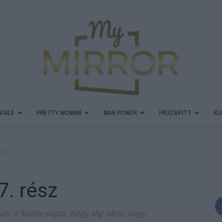
ATALE
PRETTY WOMAN
MAN POWER
FRUZSIFITT
KU
MyMirror
rész
. rész
Magazin
er a fülébe súgta, hogy alig várja, hogy