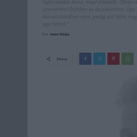
legközelebb lássa, majd elsietett. Olívia 
szerelmes! Őrjítően és észvesztően. Úgy,
kamaszkorában sem, pedig azt hitte, hogy 
egy héttel."
Írta:
Imre Hilda
-
Share