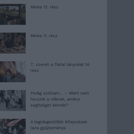
Minka 12. rész
Minka 11. rész
T. szereti a fiatal lányokat 14.
rész
Pedig szóltam… – Miért nem
hiszünk a nőknek, amikor
segítséget kérnek?
A legidegesítőbb kifejezések
laza gyűjteménye