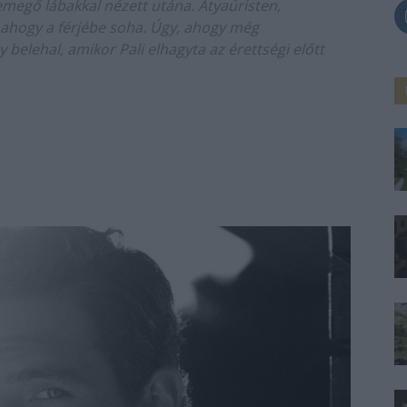
remegő lábakkal nézett utána. Atyaúristen,
 ahogy a férjébe soha. Úgy, ahogy még
belehal, amikor Pali elhagyta az érettségi előtt