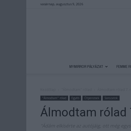
vasárnap, augusztus 9, 2026
MYMIRROR PÁLYÁZAT
FEMME F
Kezdőlap
"Álmodtam" rólad
Álmodtam rólad 7. 
"Álmodtam" rólad
Egyéb
Ötpercesek
Sorozatok
Álmodtam rólad 7
"Ádám elkísérte az autójáig, ott még egysz