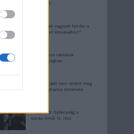
mítosza 3.
Képtelenek vagyunk felnőni a
felnőtt élet kihívásaihoz?
Altatógázos rablások
Olaszországban
A kislány, akit nem védett meg
senki – Lyhanna története
T. Barnett: Gyilkosság a
Garda-tónál 12. rész