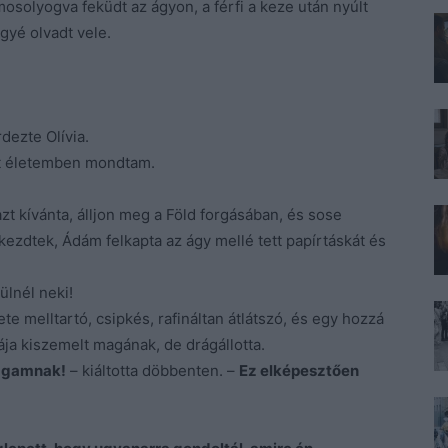
osolyogva feküdt az ágyon, a férfi a keze után nyúlt
gyé olvadt vele.
dezte Olívia.
it életemben mondtam.
azt kívánta, álljon meg a Föld forgásában, és sose
ezdtek, Ádám felkapta az ágy mellé tett papírtáskát és
ülnél neki!
e melltartó, csipkés, rafináltan átlátszó, és egy hozzá
ája kiszemelt magának, de drágállotta.
magamnak!
– kiáltotta döbbenten. –
Ez elképesztően