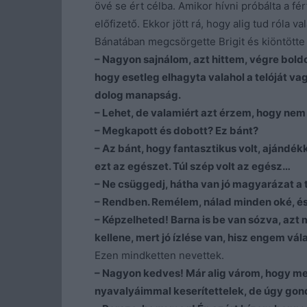
övé se ért célba. Amikor hívni próbálta a f
előfizető. Ekkor jött rá, hogy alig tud róla va
Bánatában megcsörgette Brigit és kiöntötte 
– Nagyon sajnálom, azt hittem, végre bold
hogy esetleg elhagyta valahol a telóját vag
dolog manapság.
– Lehet, de valamiért azt érzem, hogy nem 
– Megkapott és dobott? Ez bánt?
– Az bánt, hogy fantasztikus volt, ajándék
ezt az egészet. Túl szép volt az egész…
– Ne csüggedj, hátha van jó magyarázat a 
– Rendben. Remélem, nálad minden oké, és
– Képzelheted! Barna is be van sózva, azt
kellene, mert jó ízlése van, hisz engem vál
Ezen mindketten nevettek.
– Nagyon kedves! Már alig várom, hogy m
nyavalyáimmal keserítettelek, de úgy gon