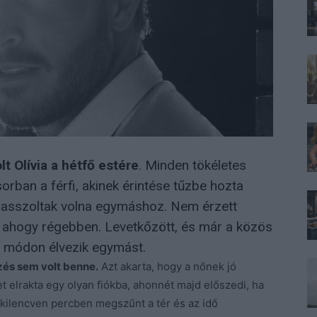
t Olívia a hétfő estére
. Minden tökéletes
sorban a férfi, akinek érintése tűzbe hozta
 passzoltak volna egymáshoz. Nem érzett
 ahogy régebben. Levetkőzött, és már a közös
n módon élvezik egymást.
zés sem volt benne.
Azt akarta, hogy a nőnek jó
t elrakta egy olyan fiókba, ahonnét majd előszedi, ha
kilencven percben megszűnt a tér és az idő