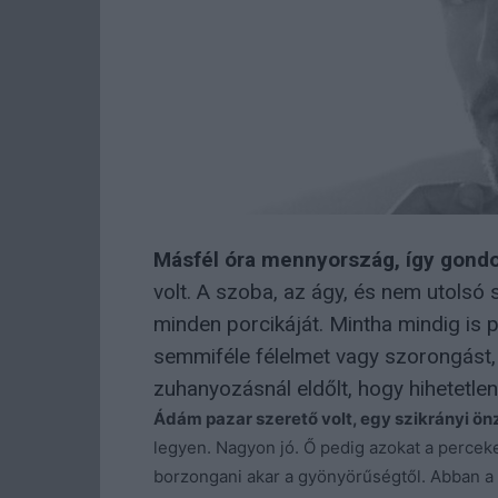
Másfél óra mennyország, így gondol
volt. A szoba, az ágy, és nem utolsó 
minden porcikáját. Mintha mindig is
semmiféle félelmet vagy szorongást,
zuhanyozásnál eldőlt, hogy hihetetle
Ádám pazar szerető volt, egy szikrányi ön
legyen. Nagyon jó. Ő pedig azokat a perceke
borzongani akar a gyönyörűségtől. Abban a 