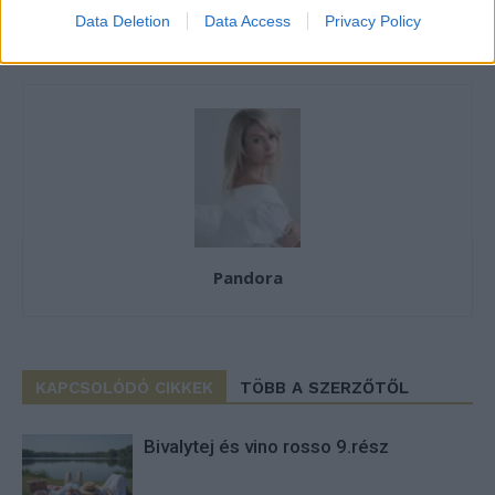
Data Deletion
Data Access
Privacy Policy
Pandora
KAPCSOLÓDÓ CIKKEK
TÖBB A SZERZŐTŐL
Bivalytej és vino rosso 9.rész