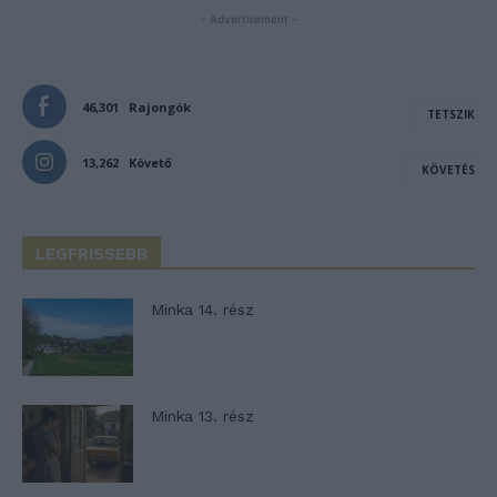
- Advertisement -
46,301
Rajongók
TETSZIK
13,262
Követő
KÖVETÉS
LEGFRISSEBB
Minka 14. rész
Minka 13. rész