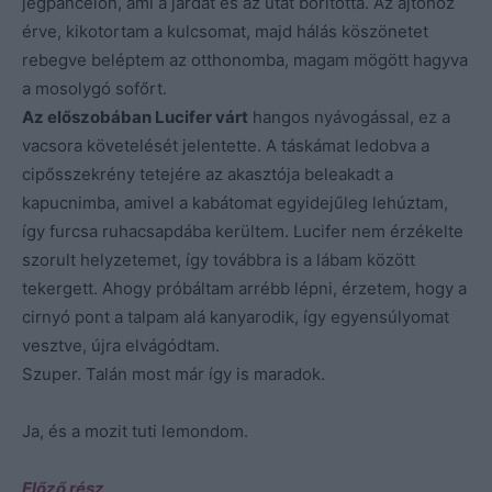
jégpáncélon, ami a járdát és az utat borította. Az ajtóhoz
érve, kikotortam a kulcsomat, majd hálás köszönetet
rebegve beléptem az otthonomba, magam mögött hagyva
a mosolygó sofőrt.
Az előszobában Lucifer várt
hangos nyávogással, ez a
vacsora követelését jelentette. A táskámat ledobva a
cipősszekrény tetejére az akasztója beleakadt a
kapucnimba, amivel a kabátomat egyidejűleg lehúztam,
így furcsa ruhacsapdába kerültem. Lucifer nem érzékelte
szorult helyzetemet, így továbbra is a lábam között
tekergett. Ahogy próbáltam arrébb lépni, érzetem, hogy a
cirnyó pont a talpam alá kanyarodik, így egyensúlyomat
vesztve, újra elvágódtam.
Szuper. Talán most már így is maradok.
Ja, és a mozit tuti lemondom.
Előző rész