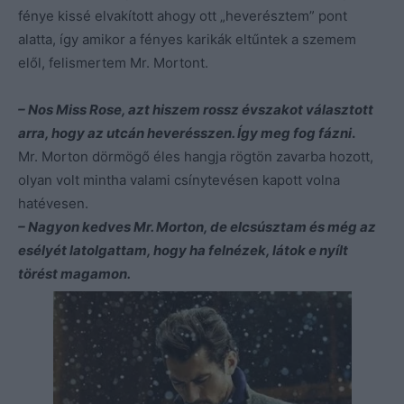
fénye kissé elvakított ahogy ott „heverésztem” pont
alatta, így amikor a fényes karikák eltűntek a szemem
elől, felismertem Mr. Mortont.
– Nos Miss Rose, azt hiszem rossz évszakot választott
arra, hogy az utcán heverésszen. Így meg fog fázni
.
Mr. Morton dörmögő éles hangja rögtön zavarba hozott,
olyan volt mintha valami csínytevésen kapott volna
hatévesen.
– Nagyon kedves Mr. Morton, de elcsúsztam és még az
esélyét latolgattam, hogy ha felnézek, látok e nyílt
törést magamon.