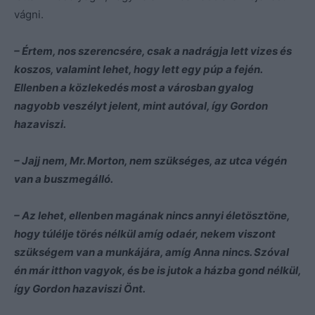
vágni.
– Értem, nos szerencsére, csak a nadrágja lett vizes és
koszos, valamint lehet, hogy lett egy púp a fején.
Ellenben a közlekedés most a városban gyalog
nagyobb veszélyt jelent, mint autóval, így Gordon
hazaviszi.
– Jajj nem, Mr. Morton, nem szükséges, az utca végén
van a buszmegálló.
– Az lehet, ellenben magának nincs annyi életösztöne,
hogy túlélje törés nélkül amíg odaér, nekem viszont
szükségem van a munkájára, amíg Anna nincs. Szóval
én már itthon vagyok, és be is jutok a házba gond nélkül,
így Gordon hazaviszi Önt.