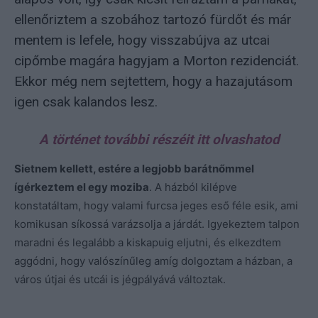
ellenőriztem a szobához tartozó fürdőt és már
mentem is lefele, hogy visszabújva az utcai
cipőmbe magára hagyjam a Morton rezidenciát.
Ekkor még nem sejtettem, hogy a hazajutásom
igen csak kalandos lesz.
A történet további részéit itt olvashatod
Sietnem kellett, estére a legjobb barátnőmmel
ígérkeztem el egy moziba
. A házból kilépve
konstatáltam, hogy valami furcsa jeges eső féle esik, ami
komikusan síkossá varázsolja a járdát. Igyekeztem talpon
maradni és legalább a kiskapuig eljutni, és elkezdtem
aggódni, hogy valószínűleg amíg dolgoztam a házban, a
város útjai és utcái is jégpályává változtak.