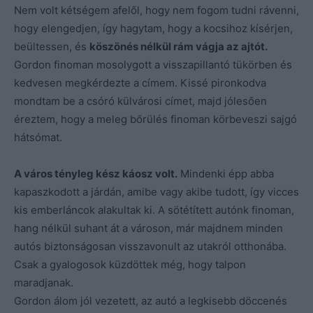
Nem volt kétségem afelől, hogy nem fogom tudni rávenni,
hogy elengedjen, így hagytam, hogy a kocsihoz kísérjen,
beültessen, és
köszönés nélkül rám vágja az ajtót.
Gordon finoman mosolygott a visszapillantó tükörben és
kedvesen megkérdezte a címem. Kissé pironkodva
mondtam be a csóró külvárosi címet, majd jólesően
éreztem, hogy a meleg bőrülés finoman körbeveszi sajgó
hátsómat.
A város tényleg kész káosz volt.
Mindenki épp abba
kapaszkodott a járdán, amibe vagy akibe tudott, így vicces
kis emberláncok alakultak ki. A sötétített autónk finoman,
hang nélkül suhant át a városon, már majdnem minden
autós biztonságosan visszavonult az utakról otthonába.
Csak a gyalogosok küzdöttek még, hogy talpon
maradjanak.
Gordon álom jól vezetett, az autó a legkisebb döccenés