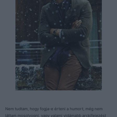
Nem tudtam, hogy fogja-e érteni a humort, még nem
láttam mosolyogni, vagy valami vidámabb arckifejezést