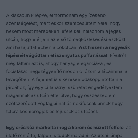
A kiskapun kilépve, elmormoltam egy ízesebb
szentségelést, mert ekkor szembesültem vele, hogy
nekem most meredeken lefele kell haladnom a jeges
utcán, hogy elérjem az első tömegközlekedési eszközt,
ami hazajuttat ebben a pokolban.
Azt hiszem a negyedik
lépésnél vágódtam el iszonyatos puffanással,
kívülről
még láttam azt is, ahogy hanyag eleganciával, és
focistákat megszégyenítő módon ollózom a lábaimmal a
levegőben. A fejemet is sikeresen odakoppintottam a
járdához, így egy pillanatnyi szünetet engedélyeztem
magamnak az utcán elterülve, hogy összeszedjem
szétszóródott végtagjaimat és nekifussak annak hogy
talpra kecmeregjek és lejussak az utcából.
Egy erős kéz markolta meg a karom és húzott felfele
, az
illető remélte, talpon is tudok maradni. Az utcai lámpa