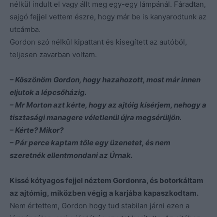
nélkül indult el vagy állt meg egy-egy lámpánál. Fáradtan,
sajgó fejjel vettem észre, hogy már be is kanyarodtunk az
utcámba.
Gordon szó nélkül kipattant és kisegített az autóból,
teljesen zavarban voltam.
– Köszönöm Gordon, hogy hazahozott, most már innen
eljutok a lépcsőházig.
– Mr Morton azt kérte, hogy az ajtóig kísérjem, nehogy a
tisztasági managere véletlenül újra megsérüljön.
– Kérte? Mikor?
– Pár perce kaptam tőle egy üzenetet, és nem
szeretnék ellentmondani az Úrnak.
Kissé kótyagos fejjel néztem Gordonra, és botorkáltam
az ajtómig, miközben végig a karjába kapaszkodtam.
Nem értettem, Gordon hogy tud stabilan járni ezen a