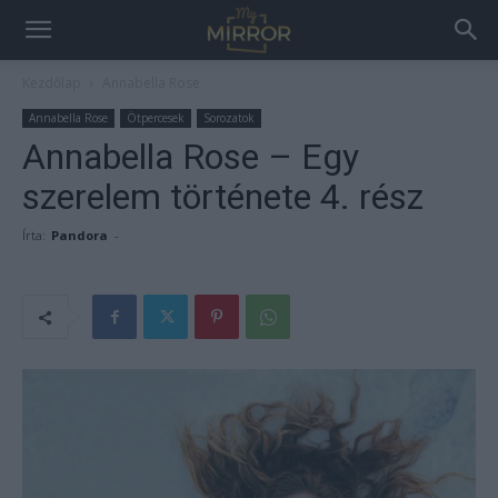
Kezdőlap
Annabella Rose
Annabella Rose
Ötpercesek
Sorozatok
Annabella Rose – Egy
szerelem története 4. rész
Írta:
Pandora
-