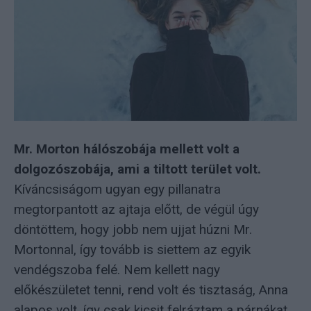
Mr. Morton hálószobája mellett volt a
dolgozószobája, ami a tiltott terület volt.
Kíváncsiságom ugyan egy pillanatra
megtorpantott az ajtaja előtt, de végül úgy
döntöttem, hogy jobb nem ujjat húzni Mr.
Mortonnal, így tovább is siettem az egyik
vendégszoba felé. Nem kellett nagy
előkészületet tenni, rend volt és tisztaság, Anna
alapos volt, így csak kicsit felráztam a párnákat,