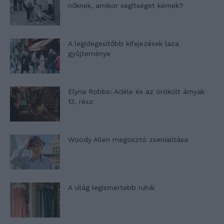
nőknek, amikor segítséget kérnek?
A legidegesítőbb kifejezések laza
gyűjteménye
Elyna Robbs: Adéle és az örökölt árnyak
13. rész
Woody Allen megosztó zsenialitása
A világ legismertebb ruhái