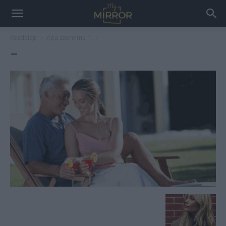
Kezdőlap
Apa szerelme 1.
-
–