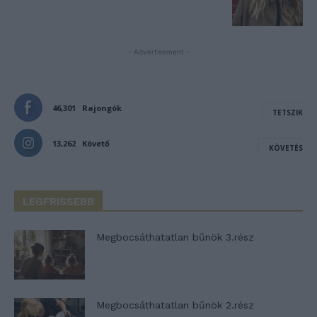
- Advertisement -
46,301
Rajongók
TETSZIK
13,262
Követő
KÖVETÉS
LEGFRISSEBB
Megbocsáthatatlan bűnök 3.rész
Megbocsáthatatlan bűnök 2.rész