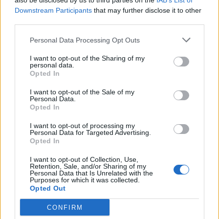
also be disclosed by us to third parties on the
IAB’s List of
Downstream Participants
that may further disclose it to other
third parties.
A világ legismertebb ruhái
Personal Data Processing Opt Outs
I want to opt-out of the Sharing of my
personal data.
Nyár, nevetés, anekdoták
Opted In
I want to opt-out of the Sale of my
Personal Data.
Opted In
Panna és a szép szerelmek mítosza 3.
I want to opt-out of processing my
Personal Data for Targeted Advertising.
Opted In
I want to opt-out of Collection, Use,
Képtelenek vagyunk felnőni a felnőtt élet
Retention, Sale, and/or Sharing of my
Personal Data that Is Unrelated with the
kihívásaihoz?
Purposes for which it was collected.
Opted Out
CONFIRM
Altatógázos rablások Olaszországban