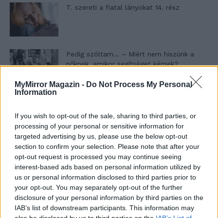
T. szereti a fiatal lányokat 14. rész
Pedig szóltam… – Miért nem hiszünk a
nőknek, amikor segítséget kérnek?
MyMirror Magazin -
Do Not Process My Personal
Information
A legidegesítőbb kifejezések laza
gyűjteménye
If you wish to opt-out of the sale, sharing to third parties, or
processing of your personal or sensitive information for
targeted advertising by us, please use the below opt-out
section to confirm your selection. Please note that after your
Elyna Robbs: Adéle és az örökölt árnyak
opt-out request is processed you may continue seeing
13. rész
interest-based ads based on personal information utilized by
us or personal information disclosed to third parties prior to
your opt-out. You may separately opt-out of the further
Woody Allen megosztó zsenialitása
disclosure of your personal information by third parties on the
IAB’s list of downstream participants. This information may