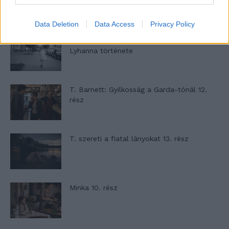
Data Deletion
Data Access
Privacy Policy
A kislány, akit nem védett meg senki –
Lyhanna története
T. Barnett: Gyilkosság a Garda-tónál 12.
rész
T. szereti a fiatal lányokat 13. rész
Minka 10. rész