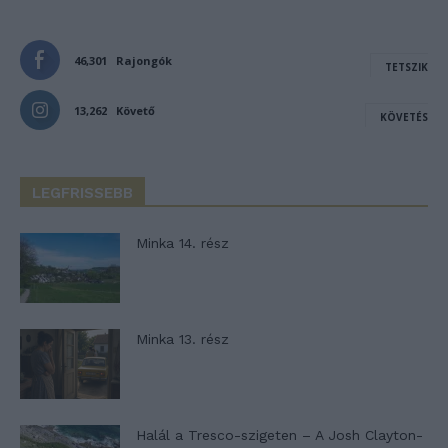
46,301
Rajongók
TETSZIK
13,262
Követő
KÖVETÉS
LEGFRISSEBB
Minka 14. rész
Minka 13. rész
Halál a Tresco-szigeten – A Josh Clayton-