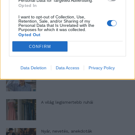
Personal Data for Targeted Advertising.
Opted In
A legidegesítőbb kifejezések laza
I want to opt-out of Collection, Use,
Retention, Sale, and/or Sharing of my
gyűjteménye
Personal Data that Is Unrelated with the
Purposes for which it was collected.
Opted Out
Elyna Robbs: Adéle és az örökölt árnyak
CONFIRM
13. rész
Data Deletion
Data Access
Privacy Policy
Woody Allen megosztó zsenialitása
A világ legismertebb ruhái
Nyár, nevetés, anekdoták