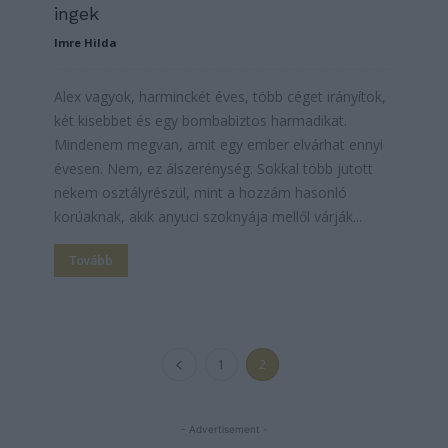
ingek
Imre Hilda
Alex vagyok, harminckét éves, több céget irányítok,
két kisebbet és egy bombabiztos harmadikat.
Mindenem megvan, amit egy ember elvárhat ennyi
évesen. Nem, ez álszerénység. Sokkal több jutott
nekem osztályrészül, mint a hozzám hasonló
korúaknak, akik anyuci szoknyája mellől várják...
Tovább
1
2
- Advertisement -