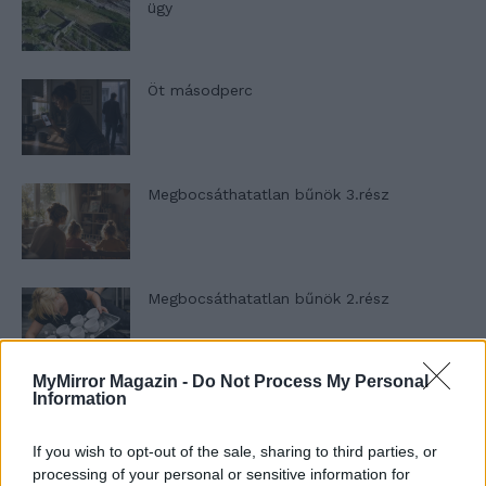
ügy
Öt másodperc
Megbocsáthatatlan bűnök 3.rész
Megbocsáthatatlan bűnök 2.rész
MyMirror Magazin -
Do Not Process My Personal
Information
Megbocsáthatatlan bűnök 1.rész
If you wish to opt-out of the sale, sharing to third parties, or
processing of your personal or sensitive information for