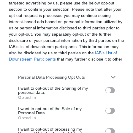
targeted advertising by us, please use the below opt-out
Szent Genovéva, a túlélő Franciaország
section to confirm your selection. Please note that after your
jelképe
opt-out request is processed you may continue seeing
interest-based ads based on personal information utilized by
us or personal information disclosed to third parties prior to
Minka 12. rész
your opt-out. You may separately opt-out of the further
disclosure of your personal information by third parties on the
IAB’s list of downstream participants. This information may
also be disclosed by us to third parties on the
IAB’s List of
Downstream Participants
that may further disclose it to other
Minka 11. rész
third parties.
Personal Data Processing Opt Outs
I want to opt-out of the Sharing of my
T. szereti a fiatal lányokat 14. rész
personal data.
Opted In
I want to opt-out of the Sale of my
Personal Data.
Opted In
Pedig szóltam… – Miért nem hiszünk a
nőknek, amikor segítséget kérnek?
I want to opt-out of processing my