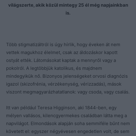
világszerte, akik közül mintegy 25 él még napjainkban
is.
Több stigmatizáltról is úgy hírlik, hogy éveken át nem
vettek magukhoz élelmet, csak az áldozáskor kapott
ostyát ették. Látomásokat kaptak a mennyről vagy a
pokolról. A legtöbbjük katolikus, és majdnem
mindegyikük nő. Bizonyos jelenségeket orvosi diagnózis
igazol (skizofrénia, vérzékenység, vérizzadás), mások
viszont megmagyarázhatatlanok: vagy csoda, vagy csalás.
Itt van például Teresa Higginson, aki 1844-ben, egy
mélyen vallásos, kilencgyermekes családban látta meg a
napvilágot. Elmondások alapján soha semmiféle bűnt nem
követett el: egyszer négyévesen engedetlen volt, de sem