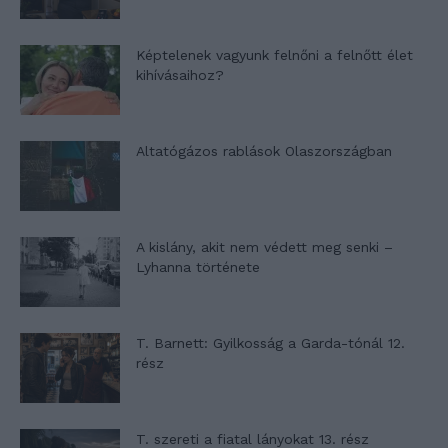
Képtelenek vagyunk felnőni a felnőtt élet
kihívásaihoz?
Altatógázos rablások Olaszországban
A kislány, akit nem védett meg senki –
Lyhanna története
T. Barnett: Gyilkosság a Garda-tónál 12.
rész
T. szereti a fiatal lányokat 13. rész