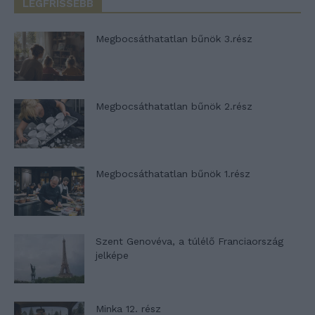
LEGFRISSEBB
Megbocsáthatatlan bűnök 3.rész
Megbocsáthatatlan bűnök 2.rész
Megbocsáthatatlan bűnök 1.rész
Szent Genovéva, a túlélő Franciaország
jelképe
Minka 12. rész