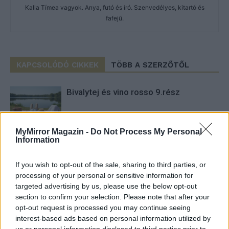
Kalla Tímea vagyok. Anya, futó és író. Szenvedélyes, kitartó és
fafejű.
KAPCSOLÓDÓ CIKKEK
TÖBB A SZERZŐTŐL
Bivalytej és vino rosso 9.rész
MyMirror Magazin -
Do Not Process My Personal
Information
Heti horoszkóp december 15-21-ig
If you wish to opt-out of the sale, sharing to third parties, or
processing of your personal or sensitive information for
targeted advertising by us, please use the below opt-out
Trollok árnyékában
section to confirm your selection. Please note that after your
opt-out request is processed you may continue seeing
interest-based ads based on personal information utilized by