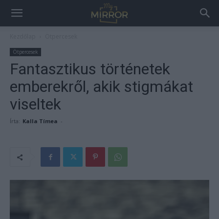
Kezdőlap
Ötpercesek
Ötpercesek
Fantasztikus történetek
emberekről, akik stigmákat
viseltek
Írta:
Kalla Tímea
-