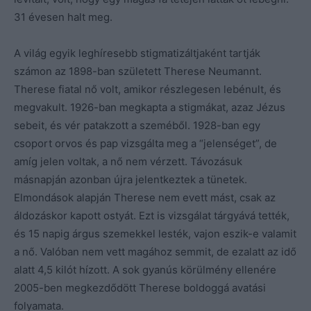
31 évesen halt meg.
A világ egyik leghíresebb stigmatizáltjaként tartják
számon az 1898-ban született Therese Neumannt.
Therese fiatal nő volt, amikor részlegesen lebénult, és
megvakult. 1926-ban megkapta a stigmákat, azaz Jézus
sebeit, és vér patakzott a szeméből. 1928-ban egy
csoport orvos és pap vizsgálta meg a “jelenséget”, de
amíg jelen voltak, a nő nem vérzett. Távozásuk
másnapján azonban újra jelentkeztek a tünetek.
Elmondások alapján Therese nem evett mást, csak az
áldozáskor kapott ostyát. Ezt is vizsgálat tárgyává tették,
és 15 napig árgus szemekkel lesték, vajon eszik-e valamit
a nő. Valóban nem vett magához semmit, de ezalatt az idő
alatt 4,5 kilót hízott. A sok gyanús körülmény ellenére
2005-ben megkezdődött Therese boldoggá avatási
folyamata.