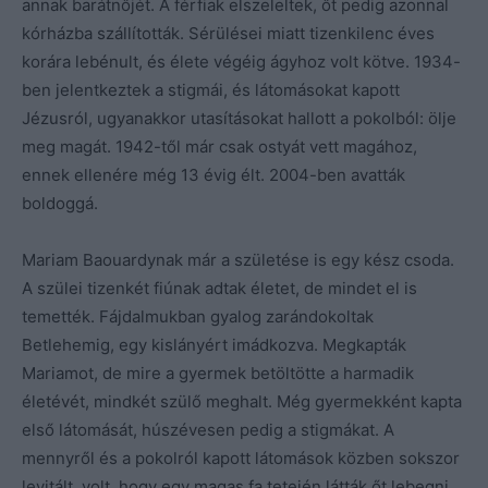
annak barátnőjét. A férfiak elszeleltek, őt pedig azonnal
kórházba szállították. Sérülései miatt tizenkilenc éves
korára lebénult, és élete végéig ágyhoz volt kötve. 1934-
ben jelentkeztek a stigmái, és látomásokat kapott
Jézusról, ugyanakkor utasításokat hallott a pokolból: ölje
meg magát. 1942-től már csak ostyát vett magához,
ennek ellenére még 13 évig élt. 2004-ben avatták
boldoggá.
Mariam Baouardynak már a születése is egy kész csoda.
A szülei tizenkét fiúnak adtak életet, de mindet el is
temették. Fájdalmukban gyalog zarándokoltak
Betlehemig, egy kislányért imádkozva. Megkapták
Mariamot, de mire a gyermek betöltötte a harmadik
életévét, mindkét szülő meghalt. Még gyermekként kapta
első látomását, húszévesen pedig a stigmákat. A
mennyről és a pokolról kapott látomások közben sokszor
levitált, volt, hogy egy magas fa tetején látták őt lebegni.