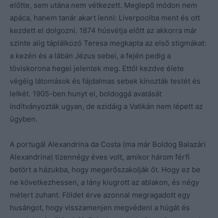
előtte, sem utána nem vétkezett. Meglepő módon nem
apáca, hanem tanár akart lenni: Liverpoolba ment és ott
kezdett el dolgozni. 1874 húsvétja előtt az akkorra már
szinte alig táplálkozó Teresa megkapta az első stigmákat:
a kezén és a lábán Jézus sebei, a fején pedig a
töviskorona hegei jelentek meg. Ettől kezdve élete
végéig látomások és fájdalmas sebek kínozták testét és
lelkét. 1905-ben hunyt el, boldoggá avatását
indítványozták ugyan, de ezidáig a Vatikán nem lépett az
ügyben.
A portugál Alexandrina da Costa (ma már Boldog Balazári
Alexandrina) tizennégy éves volt, amikor három férfi
betört a házukba, hogy megerőszakolják őt. Hogy ez be
ne következhessen, a lány kiugrott az ablakon, és négy
métert zuhant. Földet érve azonnal megragadott egy
husángot, hogy visszamenjen megvédeni a húgát és