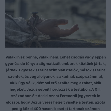
Valaki hisz benne, valaki nem. Lehet csodás vagy éppen
gyanús, de tény: a stigmatizált emberek köztünk jártak,
járnak. Egyesek szerint szimplán csalók, mások szerint
szentek, és végül olyanok is akadnak szép számmal,
akik úgy vélik, démoni erő szállta meg azokat, akik
hegeket, Jézus sebeit hordozzák a testükön. A XIII.
században élt Assisi szent Ferencről jegyezték le
először, hogy Jézus véres hegeit viselte a testén, azóta
pedig közel 400 hasonló esetet tartanak számon