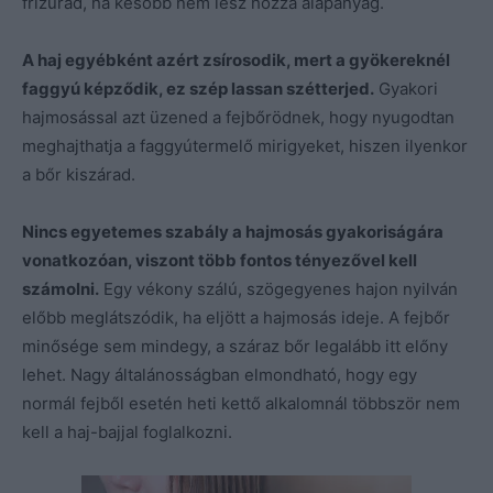
frizurád, ha később nem lesz hozzá alapanyag.
A haj egyébként azért zsírosodik, mert a gyökereknél
faggyú képződik, ez szép lassan szétterjed.
Gyakori
hajmosással azt üzened a fejbőrödnek, hogy nyugodtan
meghajthatja a faggyútermelő mirigyeket, hiszen ilyenkor
a bőr kiszárad.
Nincs egyetemes szabály a hajmosás gyakoriságára
vonatkozóan, viszont több fontos tényezővel kell
számolni.
Egy vékony szálú, szögegyenes hajon nyilván
előbb meglátszódik, ha eljött a hajmosás ideje. A fejbőr
minősége sem mindegy, a száraz bőr legalább itt előny
lehet. Nagy általánosságban elmondható, hogy egy
normál fejből esetén heti kettő alkalomnál többször nem
kell a haj-bajjal foglalkozni.