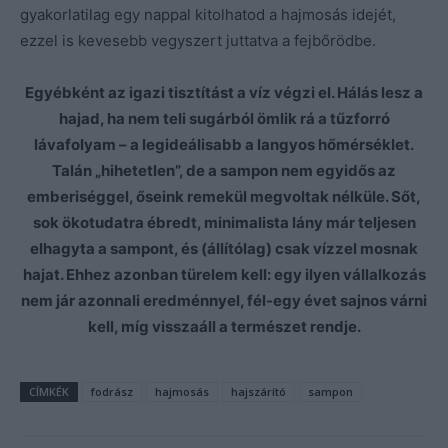
gyakorlatilag egy nappal kitolhatod a hajmosás idejét,
ezzel is kevesebb vegyszert juttatva a fejbőrödbe.
Egyébként az igazi tisztítást a víz végzi el. Hálás lesz a
hajad, ha nem teli sugárból ömlik rá a tűzforró
lávafolyam – a legideálisabb a langyos hőmérséklet.
Talán „hihetetlen”, de a sampon nem egyidős az
emberiséggel, őseink remekül megvoltak nélküle. Sőt,
sok ökotudatra ébredt, minimalista lány már teljesen
elhagyta a sampont, és (állítólag) csak vízzel mosnak
hajat. Ehhez azonban türelem kell: egy ilyen vállalkozás
nem jár azonnali eredménnyel, fél-egy évet sajnos várni
kell, míg visszaáll a természet rendje.
CÍMKÉK
fodrász
hajmosás
hajszárító
sampon