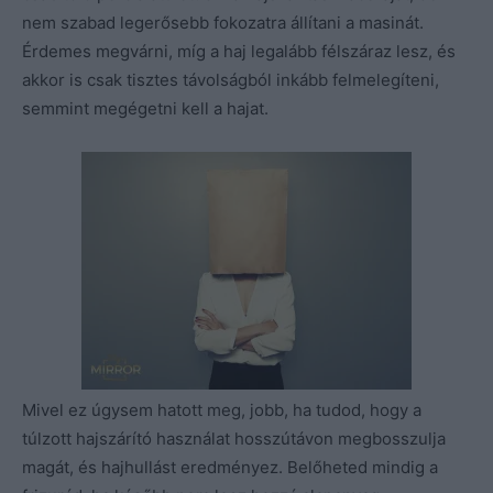
nem szabad legerősebb fokozatra állítani a masinát.
Érdemes megvárni, míg a haj legalább félszáraz lesz, és
akkor is csak tisztes távolságból inkább felmelegíteni,
semmint megégetni kell a hajat.
Mivel ez úgysem hatott meg, jobb, ha tudod, hogy a
túlzott hajszárító használat hosszútávon megbosszulja
magát, és hajhullást eredményez. Belőheted mindig a