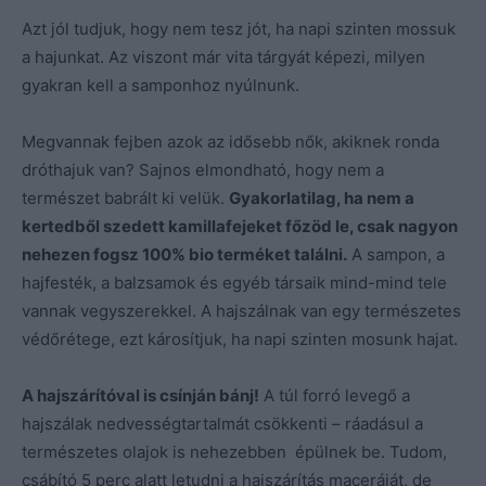
Azt jól tudjuk, hogy nem tesz jót, ha napi szinten mossuk
a hajunkat. Az viszont már vita tárgyát képezi, milyen
gyakran kell a samponhoz nyúlnunk.
Megvannak fejben azok az idősebb nők, akiknek ronda
dróthajuk van? Sajnos elmondható, hogy nem a
természet babrált ki velük.
Gyakorlatilag, ha nem a
kertedből szedett kamillafejeket főzöd le, csak nagyon
nehezen fogsz 100% bio terméket találni.
A sampon, a
hajfesték, a balzsamok és egyéb társaik mind-mind tele
vannak vegyszerekkel. A hajszálnak van egy természetes
védőrétege, ezt károsítjuk, ha napi szinten mosunk hajat.
A hajszárítóval is csínján bánj!
A túl forró levegő a
hajszálak nedvességtartalmát csökkenti – ráadásul a
természetes olajok is nehezebben épülnek be. Tudom,
csábító 5 perc alatt letudni a hajszárítás maceráját, de