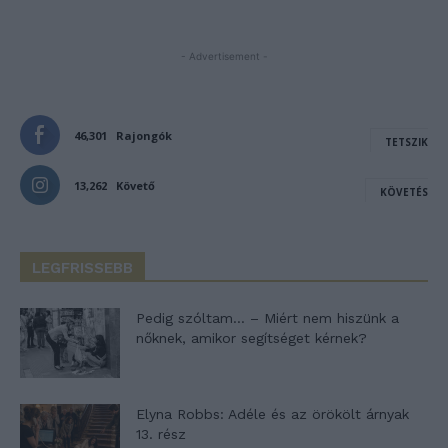
- Advertisement -
46,301
Rajongók
TETSZIK
13,262
Követő
KÖVETÉS
LEGFRISSEBB
Pedig szóltam… – Miért nem hiszünk a
nőknek, amikor segítséget kérnek?
Elyna Robbs: Adéle és az örökölt árnyak
13. rész