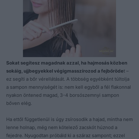
Sokat segítesz magadnak azzal, ha hajmosás közben
sokáig, ujjbegyekkel végigmasszírozod a fejbőröde
t –
ez segíti a bőr vérellátását. A többség egyébként túltolja
a sampon mennyiségét is: nem kell egyből a fél flakonnal
nyakon öntened magad, 3-4 borsószemnyi sampon
bőven elég.
Ha ettől függetlenül is úgy zsírosodik a hajad, mintha nem
lenne holnap, még nem kötelező zacskót húznod a
fejedre. Nyugodtan próbáld ki a száraz sampont; ezzel