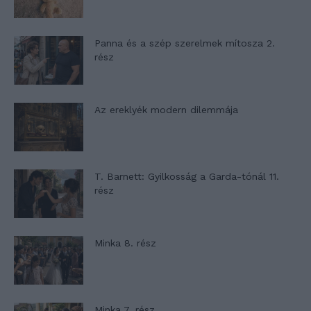
Panna és a szép szerelmek mítosza 2.
rész
Az ereklyék modern dilemmája
T. Barnett: Gyilkosság a Garda-tónál 11.
rész
Minka 8. rész
Minka 7. rész