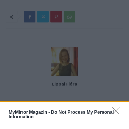
Lippai Flóra
MyMirror Magazin -
Do Not Process My Personal
KAPCSOLÓDÓ CIKKEK
TÖBB A SZERZŐTŐL
Information
Miért veszekednek a párok a