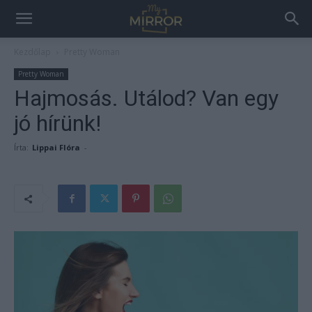
Kezdőlap
Pretty Woman
Pretty Woman
Hajmosás. Utálod? Van egy
jó hírünk!
Írta:
Lippai Flóra
-