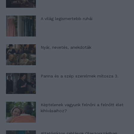
A világ legismertebb ruhái
Nyár, nevetés, anekdoták
Panna és a szép szerelmek mítosza 3.
Képtelenek vagyunk felnőni a felnőtt élet
kihívásaihoz?
Altatógázos rablások Olaszországban