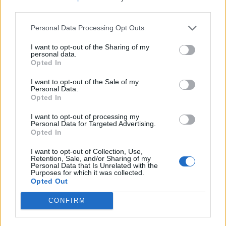
nőknek, amikor segítséget kérnek?
third parties.
Personal Data Processing Opt Outs
A legidegesítőbb kifejezések laza
I want to opt-out of the Sharing of my
personal data.
gyűjteménye
Opted In
I want to opt-out of the Sale of my
Personal Data.
Elyna Robbs: Adéle és az örökölt árnyak
Opted In
13. rész
I want to opt-out of processing my
Personal Data for Targeted Advertising.
Opted In
Woody Allen megosztó zsenialitása
I want to opt-out of Collection, Use,
Retention, Sale, and/or Sharing of my
Personal Data that Is Unrelated with the
Purposes for which it was collected.
Opted Out
A világ legismertebb ruhái
CONFIRM