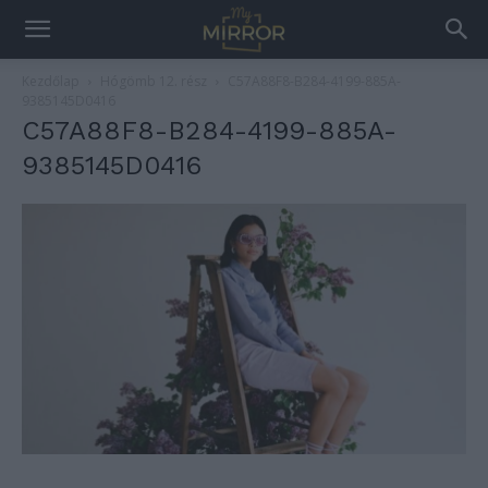
Kezdőlap
Hógömb 12. rész
C57A88F8-B284-4199-885A-
9385145D0416
C57A88F8-B284-4199-885A-
9385145D0416