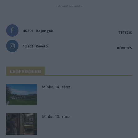
- Advertisement -
46,301
Rajongók
TETSZIK
13,262
Követő
KÖVETÉS
LEGFRISSEBB
Minka 14. rész
Minka 13. rész