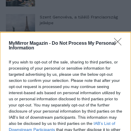
Szent Genovéva, a túlélő Franciaország
jelképe
MyMirror Magazin -
Do Not Process My Personal
Minka 12. rész
Information
If you wish to opt-out of the sale, sharing to third parties, or
processing of your personal or sensitive information for
Minka 11. rész
targeted advertising by us, please use the below opt-out
section to confirm your selection. Please note that after your
opt-out request is processed you may continue seeing
interest-based ads based on personal information utilized by
us or personal information disclosed to third parties prior to
T. szereti a fiatal lányokat 14. rész
your opt-out. You may separately opt-out of the further
disclosure of your personal information by third parties on the
IAB’s list of downstream participants. This information may
also be disclosed by us to third parties on the
IAB’s List of
Pedig szóltam… – Miért nem hiszünk a
Downstream Participants
that may further disclose it to other