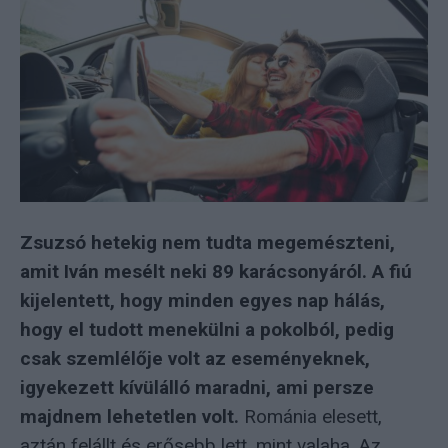
Zsuzsó hetekig nem tudta megemészteni,
amit Iván mesélt neki 89 karácsonyáról. A fiú
kijelentett, hogy minden egyes nap hálás,
hogy el tudott menekülni a pokolból, pedig
csak szemlélője volt az eseményeknek,
igyekezett kívülálló maradni, ami persze
majdnem lehetetlen volt.
Románia elesett,
aztán felállt és erősebb lett, mint valaha. Az