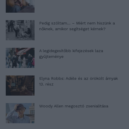
Pedig szóltam… – Miért nem hiszünk a
nőknek, amikor segítséget kérnek?
A legidegesítőbb kifejezések laza
gyűjteménye
Elyna Robbs: Adéle és az örökölt árnyak
13. rész
Woody Allen megosztó zsenialitása