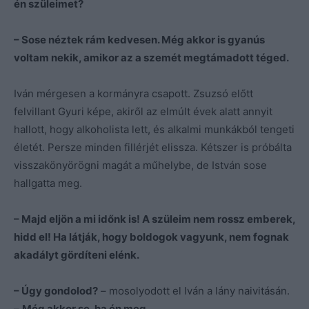
én szüleimet?
– Sose néztek rám kedvesen. Még akkor is gyanús
voltam nekik, amikor az a szemét megtámadott téged.
Iván mérgesen a kormányra csapott. Zsuzsó előtt
felvillant Gyuri képe, akiről az elmúlt évek alatt annyit
hallott, hogy alkoholista lett, és alkalmi munkákból tengeti
életét. Persze minden fillérjét elissza. Kétszer is próbálta
visszakönyörögni magát a műhelybe, de István sose
hallgatta meg.
– Majd eljön a mi időnk is! A szüleim nem rossz emberek,
hidd el! Ha látják, hogy boldogok vagyunk, nem fognak
akadályt gördíteni elénk.
– Úgy gondolod?
– mosolyodott el Iván a lány naivitásán.
–
Még akkor se, ha én meg…