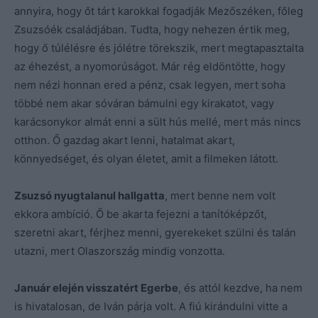
annyira, hogy őt tárt karokkal fogadják Mezőszéken, főleg
Zsuzsóék családjában. Tudta, hogy nehezen értik meg,
hogy ő túlélésre és jólétre törekszik, mert megtapasztalta
az éhezést, a nyomorúságot. Már rég eldöntötte, hogy
nem nézi honnan ered a pénz, csak legyen, mert soha
többé nem akar sóváran bámulni egy kirakatot, vagy
karácsonykor almát enni a sült hús mellé, mert más nincs
otthon. Ő gazdag akart lenni, hatalmat akart,
könnyedséget, és olyan életet, amit a filmeken látott.
Zsuzsó nyugtalanul hallgatta
, mert benne nem volt
ekkora ambíció. Ő be akarta fejezni a tanítóképzőt,
szeretni akart, férjhez menni, gyerekeket szülni és talán
utazni, mert Olaszország mindig vonzotta.
Január elején visszatért Egerbe
, és attól kezdve, ha nem
is hivatalosan, de Iván párja volt. A fiú kirándulni vitte a