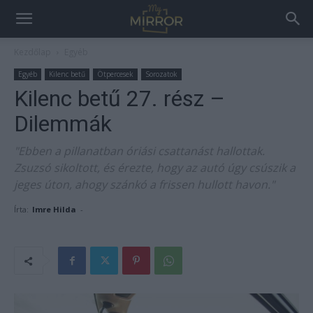
Kezdőlap
Egyéb
Egyéb
Kilenc betű
Ötpercesek
Sorozatok
Kilenc betű 27. rész –
Dilemmák
"Ebben a pillanatban óriási csattanást hallottak.
Zsuzsó sikoltott, és érezte, hogy az autó úgy csúszik a
jeges úton, ahogy szánkó a frissen hullott havon."
Írta:
Imre Hilda
-