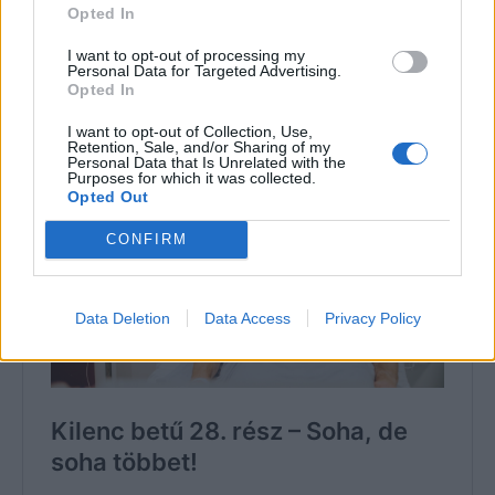
befejezte volna a mondatot összerogyott. Feje nagyot
Opted In
koppant az aszfalton. Az alkonyat beterítette az utat, a
I want to opt-out of processing my
szitáló eső még reménytelenebbé tette a helyzetet. A
Personal Data for Targeted Advertising.
Opted In
februári ég alatt varjak károgtak a távolban, és egy-egy
autó suhant el sietősen a baleset mellett meg sem állva.
I want to opt-out of Collection, Use,
Retention, Sale, and/or Sharing of my
Personal Data that Is Unrelated with the
Purposes for which it was collected.
Opted Out
CONFIRM
Data Deletion
Data Access
Privacy Policy