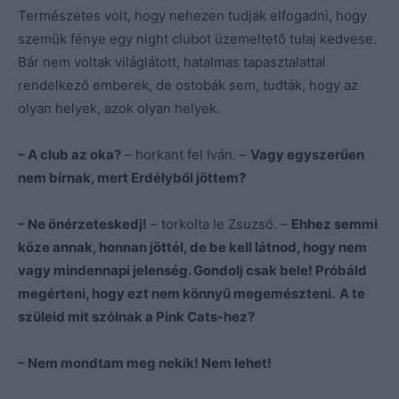
Természetes volt, hogy nehezen tudják elfogadni, hogy
szemük fénye egy night clubot üzemeltető tulaj kedvese.
Bár nem voltak világlátott, hatalmas tapasztalattal
rendelkező emberek, de ostobák sem, tudták, hogy az
olyan helyek, azok olyan helyek.
– A club az oka?
– horkant fel Iván. –
Vagy egyszerűen
nem bírnak, mert Erdélyből jöttem?
– Ne önérzeteskedj!
– torkolta le Zsuzsó. –
Ehhez semmi
köze annak, honnan jöttél, de be kell látnod, hogy nem
vagy mindennapi jelenség. Gondolj csak bele! Próbáld
megérteni, hogy ezt nem könnyű megemészteni. A te
szüleid mit szólnak a Pink Cats-hez?
– Nem mondtam meg nekik! Nem lehet!