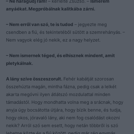
– Ne haragudj rám!
– kérlelte Zsuzsó. –
Ismerem
anyáékat. Megpróbálnak kalitkába zárni.
– Nem erről van szó, te is tudod
– jegyezte meg
csendben a fiú, és tekintetéből sütött a szemrehányás. –
Nem vagyok elég jó nekik, ez a nagy helyzet.
– Nem ismernek téged, és elhisznek mindent, amit
pletykálnak.
A lány szíve összeszorult.
Fehér kabátját szorosan
összehúzta magán, mintha fázna, pedig csak a lelkét
akarta megóvni ilyen átlátszó mozdulattal minden
támadástól. Hogy mondhatta volna meg a srácnak, hogy
anyja úgy bocsátotta útjára, hogy bízik benne, és tudja,
hogy okos, jóravaló lány, aki nem fog csalódást okozni
nekik? Arról szó sem esett, hogy netán többről is szó
lehetne közte és a fiú között, pedig már rég egymás