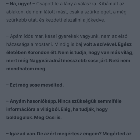
– Na, ugye!
– Csapott le a lány a válaszra. Kibámult az
ablakon, de nem látott mást, csak a szürke eget, a még
szürkébb utat, és kezdett elszállni a jókedve.
– Apám idős már, kései gyerekek vagyunk, nem az első
házassága a mostani. Mindig is baj
volt a szívével. Egész
életében Korondon élt. Nem is tudja, hogy van más világ,
mert még Nagyváradnál messzebb sose járt. Neki nem
mondhatom meg.
– Ezt még sose mesélted.
– Anyám hasonlóképp. Nincs szükségük semmiféle
információra a világból. Elég, ha tudják, hogy
boldogulok. Meg Öcsi is.
– Igazad van. De azért megértesz engem? Megérted az