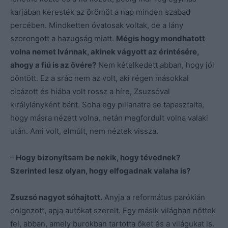
karjában keresték az örömöt a nap minden szabad
percében. Mindketten óvatosak voltak, de a lány
szorongott a hazugság miatt.
Mégis hogy mondhatott
volna nemet Ivánnak, akinek vágyott az érintésére,
ahogy a fiú is az övére?
Nem kételkedett abban, hogy jól
döntött. Ez a srác nem az volt, aki régen másokkal
cicázott és hiába volt rossz a híre, Zsuzsóval
királylányként bánt. Soha egy pillanatra se tapasztalta,
hogy másra nézett volna, netán megfordult volna valaki
után. Ami volt, elmúlt, nem néztek vissza.
–
Hogy bizonyítsam be nekik, hogy tévednek?
Szerinted lesz olyan, hogy elfogadnak valaha is?
Zsuzsó nagyot sóhajtott.
Anyja a református parókián
dolgozott, apja autókat szerelt. Egy másik világban nőttek
fel, abban, amely burokban tartotta őket és a világukat is.