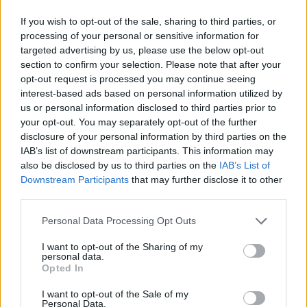
If you wish to opt-out of the sale, sharing to third parties, or
– Mi a jó francot csináltál?
– kérdezte, ahogy odaért
processing of your personal or sensitive information for
mellé. Az persze nem hallott semmit.
targeted advertising by us, please use the below opt-out
section to confirm your selection. Please note that after your
opt-out request is processed you may continue seeing
Mielőtt felránthatta volna a kocsi ajtaját, fékezett
interest-based ads based on personal information utilized by
mellettük egy másik, egy kék Lada.
us or personal information disclosed to third parties prior to
your opt-out. You may separately opt-out of the further
– Mi történt? Miben segíthetünk?
– ugrott ki egy
disclosure of your personal information by third parties on the
IAB’s list of downstream participants. This information may
nagydarab férfi, Ivánnak ismerős volt.
also be disclosed by us to third parties on the
IAB’s List of
Downstream Participants
that may further disclose it to other
– Azt hiszem, ez a barom belénk jött
– közölte, miközben
third parties.
megtapogatta a fejét.
Personal Data Processing Opt Outs
– Azonnal szólok a mentősöknek! Segíthetünk
I want to opt-out of the Sharing of my
personal data.
valahogyan? Egyedül vagy?
– kérdezte a termetes férfi.
Opted In
– Nem, egy lánnyal, és azt se tudom…
– Mielőtt azonban
I want to opt-out of the Sale of my
Personal Data.