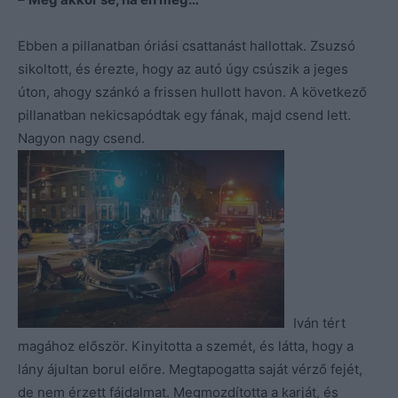
Ebben a pillanatban óriási csattanást hallottak. Zsuzsó
sikoltott, és érezte, hogy az autó úgy csúszik a jeges
úton, ahogy szánkó a frissen hullott havon. A következő
pillanatban nekicsapódtak egy fának, majd csend lett.
Nagyon nagy csend.
Iván tért
magához először. Kinyitotta a szemét, és látta, hogy a
lány ájultan borul előre. Megtapogatta saját vérző fejét,
de nem érzett fájdalmat. Megmozdította a karját, és