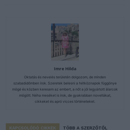
Imre Hilda
Oktatás és nevelés területén dolgozom, de minden
szabadidőmben írok. Szeretek belesni a hétköznapok függönye
mögé és közben keresem az embert, a nőt a jól legyártott álarcok
mögött. Néha meséket is írok, de gyakrabban novellákat,
cikkeket és apró vicces történeteket.
KAPCSOLÓDÓ CIKKEK
TÖBB A SZERZŐTŐL