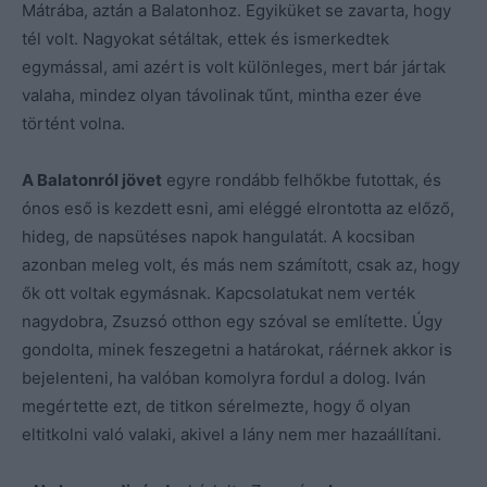
Mátrába, aztán a Balatonhoz. Egyiküket se zavarta, hogy
tél volt. Nagyokat sétáltak, ettek és ismerkedtek
egymással, ami azért is volt különleges, mert bár jártak
valaha, mindez olyan távolinak tűnt, mintha ezer éve
történt volna.
A Balatonról jövet
egyre rondább felhőkbe futottak, és
ónos eső is kezdett esni, ami eléggé elrontotta az előző,
hideg, de napsütéses napok hangulatát. A kocsiban
azonban meleg volt, és más nem számított, csak az, hogy
ők ott voltak egymásnak. Kapcsolatukat nem verték
nagydobra, Zsuzsó otthon egy szóval se említette. Úgy
gondolta, minek feszegetni a határokat, ráérnek akkor is
bejelenteni, ha valóban komolyra fordul a dolog. Iván
megértette ezt, de titkon sérelmezte, hogy ő olyan
eltitkolni való valaki, akivel a lány nem mer hazaállítani.