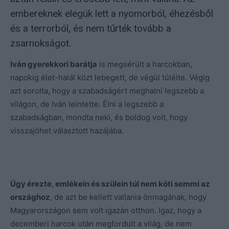
embereknek elegük lett a nyomorból, éhezésből
és a terrorból, és nem tűrték tovább a
zsarnokságot.
Iván gyerekkori barátja
is megsérült a harcokban,
napokig élet-halál közt lebegett, de végül túlélte. Végig
azt sorolta, hogy a szabadságért meghalni legszebb a
világon, de Iván leintette. Élni a legszebb a
szabadságban, mondta neki, és boldog volt, hogy
visszajöhet választott hazájába.
Úgy érezte, emlékein és szülein túl nem köti semmi az
országhoz
, de azt be kellett vallania önmagának, hogy
Magyarországon sem volt igazán otthon. Igaz, hogy a
decemberi harcok után megfordult a világ, de nem