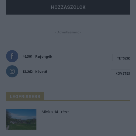
- Advertisement -
46,301
Rajongók
TETSZIK
13,262
Követő
KÖVETÉS
LEGFRISSEBB
Minka 14. rész