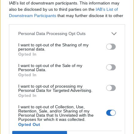
IAB’s list of downstream participants. This information may
also be disclosed by us to third parties on the
IAB’s List of
– Aha, a lovak és gulyás hazájából?
– A gulyás szót úgy
Downstream Participants
that may further disclose it to other
ejtette ki, hogy alig lehetett érteni, de a lány tudta, hogy
third parties.
csakis arra gondolhat, mint mindenki, aki meghallja hazája
Personal Data Processing Opt Outs
nevét.
I want to opt-out of the Sharing of my
personal data.
– Igen. Olyasmi
– felelte.
Opted In
I want to opt-out of the Sale of my
– Maria, szeretnék megbeszélni veled valamit, meg
Personal Data.
Opted In
körül is akarok nézni. Mit szólnál, ha a fiad egy kicsit
segítene Susannának a várost felderíteni?
– nézett
I want to opt-out of processing my
Personal Data for Targeted Advertising.
Giulia a húgára tettetett igyekezettel.
Opted In
I want to opt-out of Collection, Use,
– Úgyis ráér ez a lókötő!
– jelentette ki az asszony. –
Retention, Sale, and/or Sharing of my
Menjetek csak, jobb, ha nélkülünk, mert minden sarkon
Personal Data that Is Unrelated with the
Purposes for which it was collected.
le kellene ülnünk kávézni, hogy palástoljuk a
Opted Out
lábfájásunk.