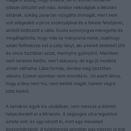
jobban öltözött volt nála. Amikor nekivágtak a délutáni
sétának, sokáig zavartan vizsgálta önmagát, mert nem
volt elégedett a piros szoknyájával és a fekete felsőjével,
amiből kilátszott a válla. Giulia somolyogva méregette és
megállapította, hogy más se hiányozna nekik, csakhogy
valaki felfedezze ezt a szép lányt, aki a keleti blokkból jött
és nincs tisztában azzal, mennyire gyönyörű. Manöken
nem lehetne belőle, mert alacsony, de egy jó modellé
simán válhatna. Lába formás, dereka meg ijesztően
vékony. Ezeket azonban nem mondta ki. Jól esett látnia,
hogy a lány nem hiú, nem kelleti magát, hanem végre
jobb kedvű.
A belváros egyik kis utcájában, nem messze a dómtól
helyezkedett el a Miracolo. A zegzugos utca legutolsó
üzlete volt, és úgy nézett ki, mint egy mesebeli
boszorkánybolt. A tulajdonosa azonban egy nagyon is mai