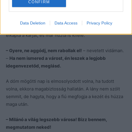
CONFIRM
Zsuzsó megint elpirult. Annyira átlátszó volt az egész
terv, hogy azt se tudta, nevessen-e vagy haragudjon.
Data Deletion
Data Access
Privacy Policy
Mielőtt azonban ezen gondolkodhatott volna, Pietro
elkapta a karját, és már húzta is kifelé.
– Gyere, ne aggódj, nem rabollak el!
– nevetett vidáman.
–
Ha nem ismered a várost, én leszek a legjobb
idegenvezetőd, meglásd.
A dóm mögötti nap is elmosolyodott volna, ha tudott
volna, ekkora magabiztosság hallatán. A lány nem szólt
semmit, de hagyta, hogy a fiú megfogja a kezét és húzza
maga után.
– Milánó a világ legszebb városa! Bízz bennem,
megmutatom neked!