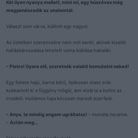
Két ilyen nyanya mellett, mint mi, egy húszéves még
megpenészedik az unalomtól.
Választ sem várva, kiáltott egy nagyot.
Az üzletben szerencsére nem volt senki, akinek kisebb
halláskárosodása lehetett volna kiáltása hallatán.
– Pietro! Gyere elő, szeretnék valakit bemutatni neked!
Egy fekete hajú, barna bőrű, tipikusan olasz srác
kukkantott ki a függöny mögül, ami elzárta a boltot az
irodától. Hullámos haja kócosan meredt ezerfelé.
– Anya, te mindig engem ugráltatsz!
– mondta nevetve.
–
Aztán meg…