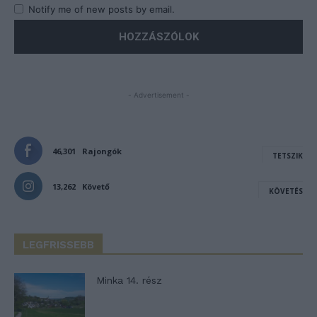
Notify me of new posts by email.
- Advertisement -
46,301
Rajongók
TETSZIK
13,262
Követő
KÖVETÉS
LEGFRISSEBB
Minka 14. rész