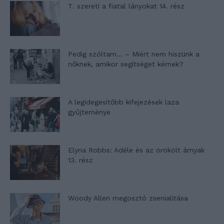
T. szereti a fiatal lányokat 14. rész
Pedig szóltam… – Miért nem hiszünk a
nőknek, amikor segítséget kérnek?
A legidegesítőbb kifejezések laza
gyűjteménye
Elyna Robbs: Adéle és az örökölt árnyak
13. rész
Woody Allen megosztó zsenialitása