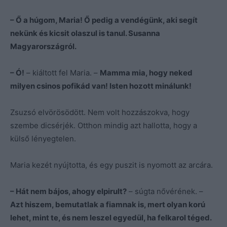
– Ő a húgom, Maria! Ő pedig a vendégünk, aki segít
nekünk és kicsit olaszul is tanul. Susanna
Magyarországról.
– Ó!
– kiáltott fel Maria. –
Mamma mia, hogy neked
milyen csinos pofikád van! Isten hozott minálunk!
Zsuzsó elvörösödött. Nem volt hozzászokva, hogy
szembe dicsérjék. Otthon mindig azt hallotta, hogy a
külső lényegtelen.
Maria kezét nyújtotta, és egy puszit is nyomott az arcára.
– Hát nem bájos, ahogy elpirult?
– súgta nővérének. –
Azt hiszem, bemutatlak a fiamnak is, mert olyan korú
lehet, mint te, és nem leszel egyedül, ha felkarol téged.