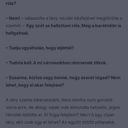
róla?
– Nem!
– válaszolta a lány, miután kézfejével megtörölte a
szemét. –
Egy szót se hallottam róla. Még a barátnőim is
hallgatnak.
– Tudja egyáltalán, hogy eljöttél?
– Tudnia kell. A mi városunkban nincsenek titkok.
– Susanna, biztos vagy benne, hogy szeret téged? Nem
lehet, hogy el akar felejteni?
A lány szeme kikerekedett. Nem mintha nem gondolt
volna erre, de ahogy valaki más kimondta helyette, jeges
rémület töltötte el. El fogja felejteni? Mert ő egy olyan
lány, akit csak úgy el lehet? Az együtt töltött pillanatok