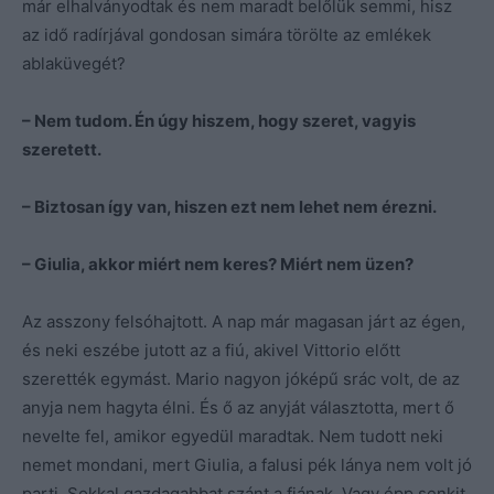
már elhalványodtak és nem maradt belőlük semmi, hisz
az idő radírjával gondosan simára törölte az emlékek
ablaküvegét?
– Nem tudom. Én úgy hiszem, hogy szeret, vagyis
szeretett.
– Biztosan így van, hiszen ezt nem lehet nem érezni.
– Giulia, akkor miért nem keres? Miért nem üzen?
Az asszony felsóhajtott. A nap már magasan járt az égen,
és neki eszébe jutott az a fiú, akivel Vittorio előtt
szerették egymást. Mario nagyon jóképű srác volt, de az
anyja nem hagyta élni. És ő az anyját választotta, mert ő
nevelte fel, amikor egyedül maradtak. Nem tudott neki
nemet mondani, mert Giulia, a falusi pék lánya nem volt jó
parti. Sokkal gazdagabbat szánt a fiának. Vagy épp senkit,