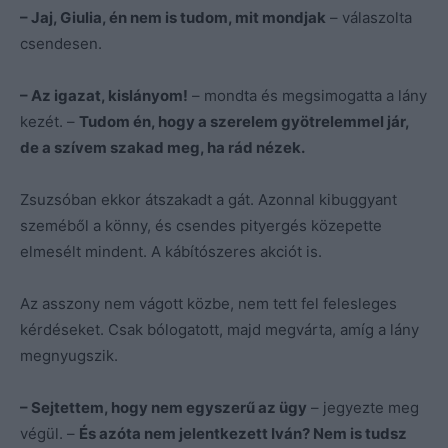
– Jaj, Giulia, én nem is tudom, mit mondjak
– válaszolta
csendesen.
– Az igazat, kislányom!
– mondta és megsimogatta a lány
kezét. –
Tudom én, hogy a szerelem gyötrelemmel jár,
de a szívem szakad meg, ha rád nézek.
Zsuzsóban ekkor átszakadt a gát. Azonnal kibuggyant
szeméből a könny, és csendes pityergés közepette
elmesélt mindent. A kábítószeres akciót is.
Az asszony nem vágott közbe, nem tett fel felesleges
kérdéseket. Csak bólogatott, majd megvárta, amíg a lány
megnyugszik.
– Sejtettem, hogy nem egyszerű az ügy
– jegyezte meg
végül. –
És azóta nem jelentkezett Iván? Nem is tudsz