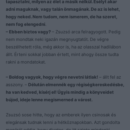
tapasztalni, milyen az élet a másik nélkül. Esélyt akar
adni maguknak, vagy talán önmagának. De az is lehet,
hogy neked. Nem tudom, nem ismerem, de ha szeret,
nem fog elengedni
.
– Ebben biztos vagy?
– Zsuzsó arca felragyogott. Pedig
nem mondtak neki igazán megnyugtatót. De végre
beszélhetett róla, még akkor is, ha az olasszal hadilábon
állt. Érteni sokkal jobban értett, mint ahogy össze tudta
rakni a mondatokat.
– Boldog vagyok, hogy végre nevetni látlak!
– állt fel az
asszony. –
Délután elmennék egy régiségkereskedésbe,
ha van kedved, kísérj el! Úgyis mindig a könyveidet
bújod, ideje lenne megismerned a várost.
Zsuzsó sose hitte, hogy az emberek ilyen csinosak és
elegánsak tudnak lenni a hétköznapokban. Azt gondolta
magáról eddig, hogy divatos, de itt szinte mindenki