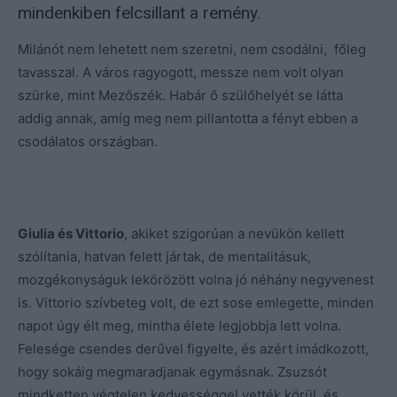
mindenkiben felcsillant a remény.
Milánót nem lehetett nem szeretni, nem csodálni, főleg
tavasszal. A város ragyogott, messze nem volt olyan
szürke, mint Mezőszék. Habár ő szülőhelyét se látta
addig annak, amíg meg nem pillantotta a fényt ebben a
csodálatos országban.
Giulia és Vittorio
, akiket szigorúan a nevükön kellett
szólítania, hatvan felett jártak, de mentalitásuk,
mozgékonyságuk lekörözött volna jó néhány negyvenest
is. Vittorio szívbeteg volt, de ezt sose emlegette, minden
napot úgy élt meg, mintha élete legjobbja lett volna.
Felesége csendes derűvel figyelte, és azért imádkozott,
hogy sokáig megmaradjanak egymásnak. Zsuzsót
mindketten végtelen kedvességgel vették körül, és