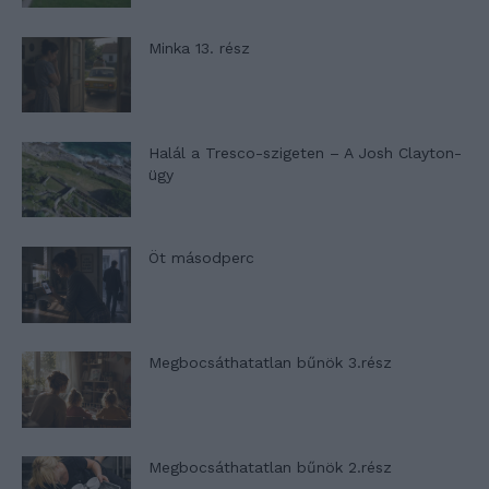
Minka 13. rész
Halál a Tresco-szigeten – A Josh Clayton-
ügy
Öt másodperc
Megbocsáthatatlan bűnök 3.rész
Megbocsáthatatlan bűnök 2.rész