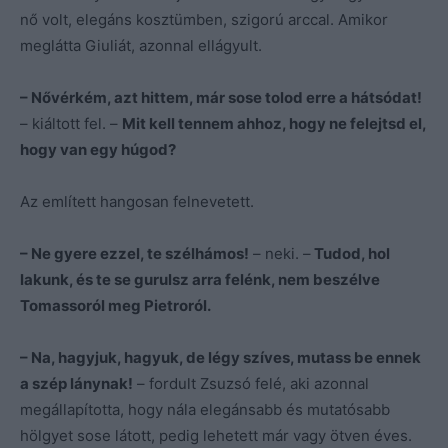
nő volt, elegáns kosztümben, szigorú arccal. Amikor
meglátta Giuliát, azonnal ellágyult.
– Nővérkém, azt hittem, már sose tolod erre a hátsódat!
– kiáltott fel. –
Mit kell tennem ahhoz, hogy ne felejtsd el,
hogy van egy húgod?
Az említett hangosan felnevetett.
– Ne gyere ezzel, te szélhámos!
– neki. –
Tudod, hol
lakunk, és te se gurulsz arra felénk, nem beszélve
Tomassoról meg Pietroról.
– Na, hagyjuk, hagyuk, de légy szíves, mutass be ennek
a szép lánynak!
– fordult Zsuzsó felé, aki azonnal
megállapította, hogy nála elegánsabb és mutatósabb
hölgyet sose látott, pedig lehetett már vagy ötven éves.