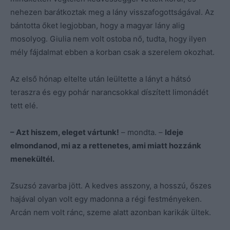
nehezen barátkoztak meg a lány visszafogottságával. Az
bántotta őket legjobban, hogy a magyar lány alig
mosolyog. Giulia nem volt ostoba nő, tudta, hogy ilyen
mély fájdalmat ebben a korban csak a szerelem okozhat.
Az első hónap eltelte után leültette a lányt a hátsó
teraszra és egy pohár narancsokkal díszített limonádét
tett elé.
– Azt hiszem, eleget vártunk!
– mondta. –
Ideje
elmondanod, mi az a rettenetes, ami miatt hozzánk
menekültél.
Zsuzsó zavarba jött. A kedves asszony, a hosszú, őszes
hajával olyan volt egy madonna a régi festményeken.
Arcán nem volt ránc, szeme alatt azonban karikák ültek.