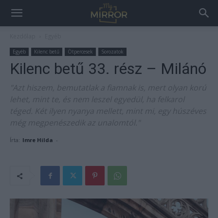
Kezdőlap
Egyéb
Egyéb
Kilenc betű
Ötpercesek
Sorozatok
Kilenc betű 33. rész – Milánó
"Azt hiszem, bemutatlak a fiamnak is, mert olyan korú
lehet, mint te, és nem leszel egyedül, ha felkarol
téged. Két ilyen nyanya mellett, mint mi, egy húszéves
még megpenészedik az unalomtól."
Írta:
Imre Hilda
-