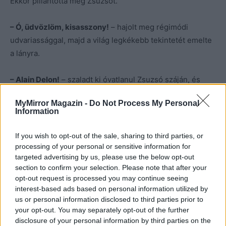
Ekkor pillantotta meg Zsuzsót.
– Ó, üdvözlöm, kisasszony!
– hajolt meg régimódi
udvariassággal, majd a világ legkékebb tekintetét emelte
a lányra.
– Alain Delon!
– szaladt ki óvatlanul Zsuzsó száján, és
ezen mindhárman nevetni kezdtek.
MyMirror Magazin -
Do Not Process My Personal
Information
– Nem megmondtam?!
– fordult Maria fia felé. –
De ő
mindig rám rivall, hogy képzelődöm, pedig a vak is
If you wish to opt-out of the sale, sharing to third parties, or
láthatja.
processing of your personal or sensitive information for
targeted advertising by us, please use the below opt-out
section to confirm your selection. Please note that after your
– Pietro vagyok, ennek a nagyszájú asszonynak a fia!
–
opt-out request is processed you may continue seeing
mondta a srác pimasz hangon. –
Ne is hallgass rájuk!
interest-based ads based on personal information utilized by
us or personal information disclosed to third parties prior to
your opt-out. You may separately opt-out of the further
– Zsuzsa vagyok, Magyarországról jöttem
– hangzott a
disclosure of your personal information by third parties on the
válasz.