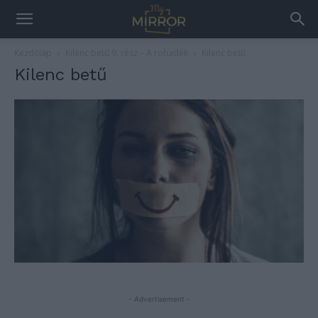
Kezdőlap
Kilenc betű 9. rész – A rohadék
Kilenc betű
Kilenc betű
- Advertisement -