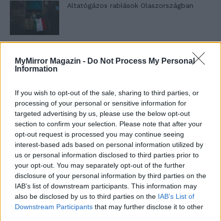
Altatógázos rablások Olaszországban
A kislány, akit nem védett meg senki –
MyMirror Magazin -
Do Not Process My Personal
Lyhanna története
Information
If you wish to opt-out of the sale, sharing to third parties, or
T. Barnett: Gyilkosság a Garda-tónál 12.
processing of your personal or sensitive information for
rész
targeted advertising by us, please use the below opt-out
section to confirm your selection. Please note that after your
opt-out request is processed you may continue seeing
interest-based ads based on personal information utilized by
T. szereti a fiatal lányokat 13. rész
us or personal information disclosed to third parties prior to
your opt-out. You may separately opt-out of the further
disclosure of your personal information by third parties on the
IAB’s list of downstream participants. This information may
Minka 10. rész
also be disclosed by us to third parties on the
IAB’s List of
Downstream Participants
that may further disclose it to other
third parties.