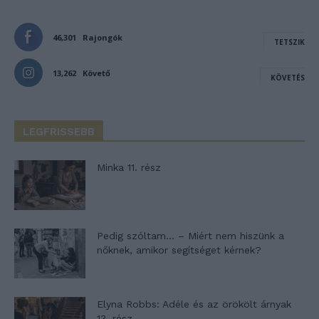
46,301
Rajongók
TETSZIK
13,262
Követő
KÖVETÉS
LEGFRISSEBB
Minka 11. rész
Pedig szóltam… – Miért nem hiszünk a
nőknek, amikor segítséget kérnek?
Elyna Robbs: Adéle és az örökölt árnyak
13. rész