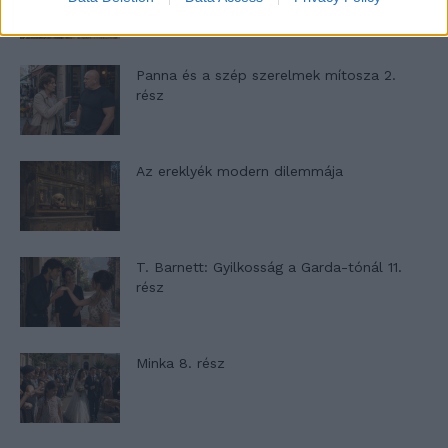
Panna és a szép szerelmek mítosza 2.
rész
Az ereklyék modern dilemmája
T. Barnett: Gyilkosság a Garda-tónál 11.
rész
Minka 8. rész