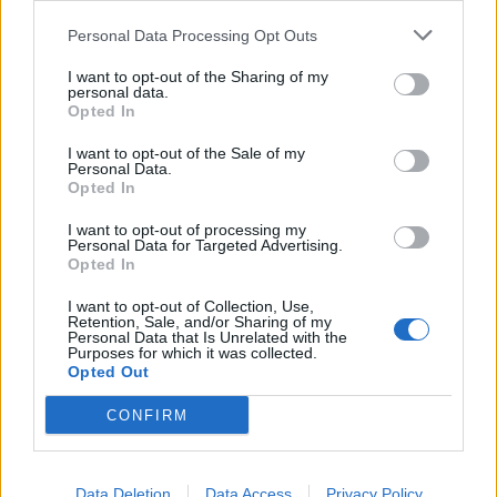
Personal Data Processing Opt Outs
Minka 9. rész
I want to opt-out of the Sharing of my
personal data.
Opted In
I want to opt-out of the Sale of my
Máltai kaland 7.
Personal Data.
Opted In
I want to opt-out of processing my
Personal Data for Targeted Advertising.
10 tanács, ha jobban akarod érezni magad
Opted In
a hétköznapokban
I want to opt-out of Collection, Use,
Retention, Sale, and/or Sharing of my
Personal Data that Is Unrelated with the
Purposes for which it was collected.
Egy ház, amely a tengerre és a fényre
Opted Out
nyílik – Villa...
CONFIRM
A családok, akik soha nem hagyták abba
Data Deletion
Data Access
Privacy Policy
várakozást – Ha egy...