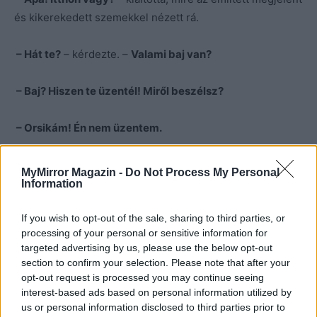
és kikerekedett szemekkel nézett rá.
– Hát te?
– kérdezte. –
Valami baj van?
– Baj? Hiszen te üzentél! Miről beszélsz?
– Orsikám! Én nem üzentem.
A lány meghökkent. Nem? De hát látta! Apja azonban
MyMirror Magazin -
Do Not Process My Personal
túlontúl nyugodtnak tűnt.
Information
If you wish to opt-out of the sale, sharing to third parties, or
– Anya hogy van? Melyik kórházba vitték?
processing of your personal or sensitive information for
targeted advertising by us, please use the below opt-out
– Kórházba? Semelyikbe, édesem. Odabent levest főz.
section to confirm your selection. Please note that after your
Gyümölcslevest, a kedvencedet.
opt-out request is processed you may continue seeing
interest-based ads based on personal information utilized by
us or personal information disclosed to third parties prior to
– A rohadt életbe!
– káromkodott egy nagyot Orsi. –
Én