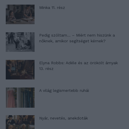
Minka 11. rész
Pedig szóltam… – Miért nem hiszünk a
nőknek, amikor segítséget kérnek?
Elyna Robbs: Adéle és az örökölt árnyak
13. rész
A világ legismertebb ruhái
Nyár, nevetés, anekdoták