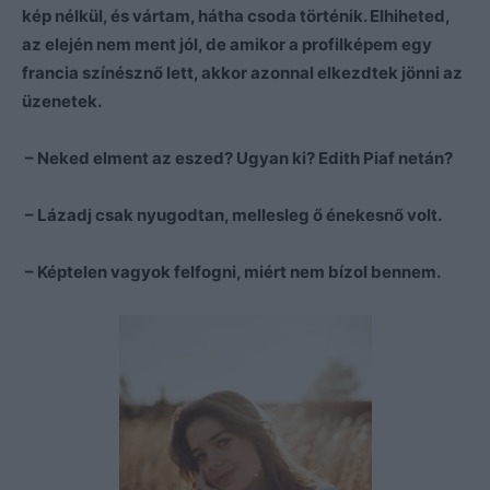
kép nélkül, és vártam, hátha csoda történik. Elhiheted,
az elején nem ment jól, de amikor a profilképem egy
francia színésznő lett, akkor azonnal elkezdtek jönni az
üzenetek.
– Neked elment az eszed? Ugyan ki? Edith Piaf netán?
– Lázadj csak nyugodtan, mellesleg ő énekesnő volt.
– Képtelen vagyok felfogni, miért nem bízol bennem.