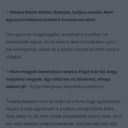
– Valami Mária. Kotlós, Kontyos, tudja a rosseb. Nem
egyszerű kiejteni ezeket a francos neveket.
Orsi gyorsan megvizsgálta, leszakad-e a plafon, ha
káromkodik egyet, és ha nem is akart leszakadni, azért
pár kolléganője, pláne az a sznob Zsuzsa kifutott volna a
világból.
– Nem megyek semmilyen randira. Fogd már fel, hogy
nagylány vagyok, úgy intézem az életemet, ahogy
nekem jó!
– Ezzel mérgesen kinyomta a telefont.
Tulajdonképpen nem értette ezt a fene nagy igyekezetet,
hiszen a vele egyidősek is javában szingli életet éltek,
még akkor is, ha nem voltak elégedettek olykor vele. Ez a
kor nem kedvez a kapcsolatoknak, mondta egyszer egy