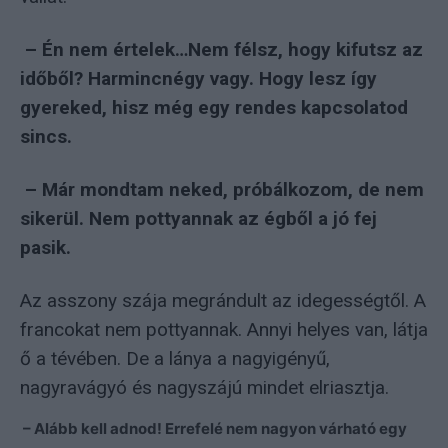
– Én nem értelek…Nem félsz, hogy kifutsz az
időből? Harmincnégy vagy. Hogy lesz így
gyereked, hisz még egy rendes kapcsolatod
sincs.
– Már mondtam neked, próbálkozom, de nem
sikerül. Nem pottyannak az égből a jó fej
pasik.
Az asszony szája megrándult az idegességtől. A
francokat nem pottyannak. Annyi helyes van, látja
ő a tévében. De a lánya a nagyigényű,
nagyravágyó és nagyszájú mindet elriasztja.
– Alább kell adnod! Errefelé nem nagyon várható egy