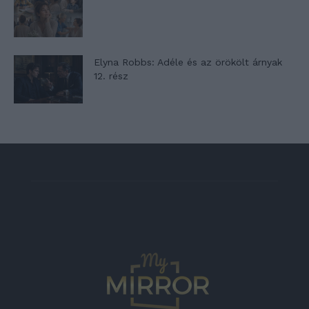
Elyna Robbs: Adéle és az örökölt árnyak
12. rész