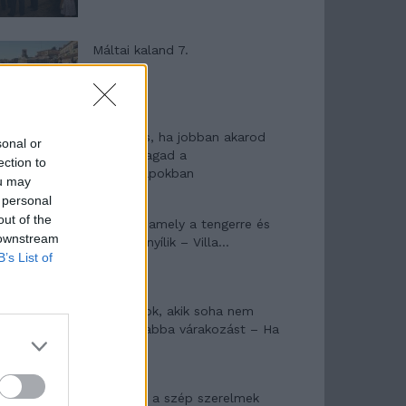
Máltai kaland 7.
10 tanács, ha jobban akarod
sonal or
érezni magad a
ection to
hétköznapokban
ou may
 personal
out of the
Egy ház, amely a tengerre és
 downstream
a fényre nyílik – Villa...
B’s List of
A családok, akik soha nem
hagyták abba várakozást – Ha
egy...
Panna és a szép szerelmek