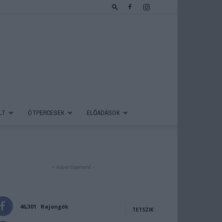
LT
ÖTPERCESEK
ELŐADÁSOK
- Advertisement -
46,301
Rajongók
TETSZIK