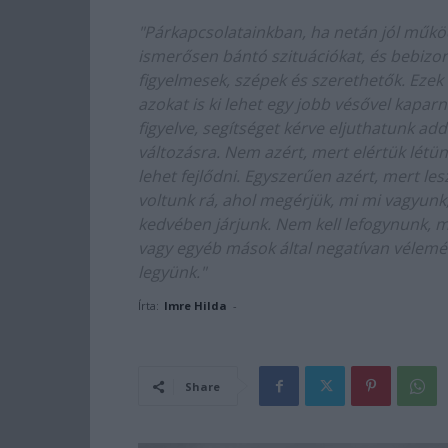
"Párkapcsolatainkban, ha netán jól műk
ismerősen bántó szituációkat, és bebizo
figyelmesek, szépek és szerethetők. Eze
azokat is ki lehet egy jobb vésővel kap
figyelve, segítséget kérve eljuthatunk ad
változásra. Nem azért, mert elértük lét
lehet fejlődni. Egyszerűen azért, mert le
voltunk rá, ahol megérjük, mi mi vagyun
kedvében járjunk. Nem kell lefogynunk,
vagy egyéb mások által negatívan vélemé
legyünk."
Írta:
Imre Hilda
-
Share