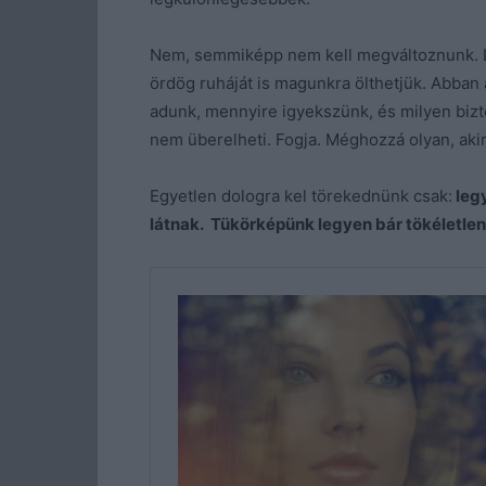
Nem, semmiképp nem kell megváltoznunk. Le
ördög ruháját is magunkra ölthetjük. Abban
adunk, mennyire igyekszünk, és milyen biz
nem überelheti. Fogja. Méghozzá olyan, akir
Egyetlen dologra kel törekednünk csak:
legy
látnak. Tükörképünk legyen bár tökéletlen