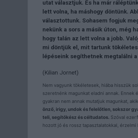
utat választjuk. És ha már rálépt
lett volna, ha máshogy döntünk. Abb
választottunk. Sohasem fogjuk megt
nekünk a sors a másik úton, még ha
hogy talán az lett volna a jobb. Val
mi döntjük el, mit tartunk tökélet
lépéseink segíthetnek megtalálni a 
(Kilian Jornet)
Nem vagyunk tökéletesek, hiába hisszük sok
szeretnénk magunkat eladni annak. Ennek 
gyakran nem annak mutatjuk magunkat, aki
önző, irigy, undok és felelőtlen, sokszor 
teli, segítőkész és céltudatos.
Szóval ezerf
hozott jó és rossz tapasztalatokkal, érzelmi