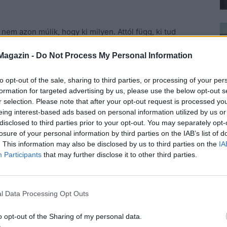
nem azon múlik, hogy ki milyen. Attól függ, ki tud
agyunk. Ez az elfogadás komoly probléma egész
Magazin -
Do Not Process My Personal Information
buként kezelünk: vártak, akartak-e bennünket a
el nélkül kimutatni a szeretetüket? Megfeleltünk-e az
to opt-out of the sale, sharing to third parties, or processing of your per
tünk volna? Hogyan viszonyultak hozzánk, ha nem úgy
formation for targeted advertising by us, please use the below opt-out s
 Mindezek együttesen magukban hordozzák a világhoz és
r selection. Please note that after your opt-out request is processed y
ntos tudnunk, hogy számít-e a véleményünk, a
eing interest-based ads based on personal information utilized by us or
disclosed to third parties prior to your opt-out. You may separately opt-
 hogy nem vagyunk elég jók, szépek, okosak,
losure of your personal information by third parties on the IAB’s list of
 van barátságainkra és a párválasztásainkra is. Ha
. This information may also be disclosed by us to third parties on the
IA
ogjuk elhinni, hogy szerethetők vagyunk. Azt sem,
Participants
that may further disclose it to other third parties.
mondogatjuk, hogy lehetetlen bennünket szeretni,
ibákat nem lehet orvosolni, vagy mi képtelenek
l Data Processing Opt Outs
 is valami, megkeressük a számunkra ismerősen bántó
o opt-out of the Sharing of my personal data.