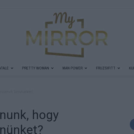
ATALE
PRETTY WOMAN
MAN POWER
FRUZSIFITT
KU
MyMirror
ressenek bennünket?
znunk, hogy
Magazin
nnünket?