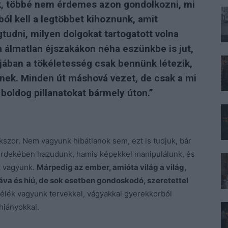
ünk, többé nem érdemes azon gondolkozni, mi
ól kell a legtöbbet kihoznunk, amit
udni, milyen dolgokat tartogatott volna
 álmatlan éjszakákon néha eszünkbe is jut,
ójában a
tökéletesség
csak bennünk létezik,
esnek. Minden út máshová vezet, de csak a mi
boldog pillanatokat bármely úton.”
szor. Nem vagyunk hibátlanok sem, ezt is tudjuk, bár
érdekében hazudunk, hamis képekkel manipulálunk, és
k vagyunk.
Márpedig az ember, amióta világ a világ,
gyáva és hiú, de sok esetben gondoskodó, szeretettel
élék vagyunk tervekkel, vágyakkal gyerekkorból
 hiányokkal.