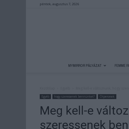
péntek, augusztus 7, 2026
MYMIRROR PÁLYÁZAT
FEMME F
Kezdőlap
Egyéb
Meg kell-e változnunk, hogy sze
Egyéb
hogy szeressenek bennünket?
Ötpercesek
Meg kell-e válto
szeressenek be