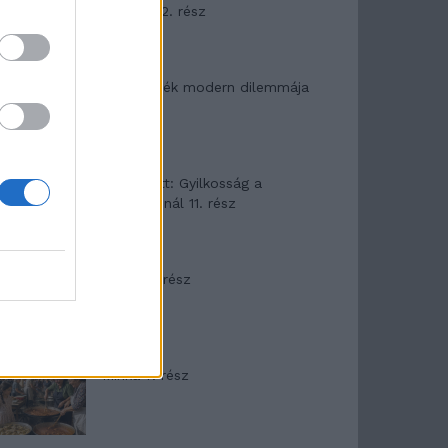
mítosza 2. rész
Az ereklyék modern dilemmája
T. Barnett: Gyilkosság a
Garda-tónál 11. rész
Minka 8. rész
Minka 7. rész