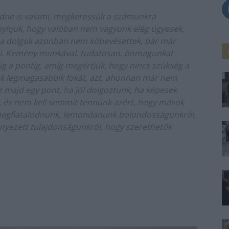
ödne is valami, megkeressük a számunkra
nyítjuk, hogy valóban nem vagyunk elég ügyesek,
k a dolgok azonban nem kőbevésettek, bár már
arni. Kemény munkával, tudatosan, önmagunkat
dig a pontig, amíg megértjük, hogy nincs szükség a
ünk legmagasabbik fokát, azt, ahonnan már nem
sz majd egy pont, ha jól dolgoztunk, ha képesek
k, és nem kell semmit tennünk azért, hogy mások
 megfiatalodnunk, lemondanunk bolondosságunkról,
nyezett tulajdonságunkról, hogy szerethetők