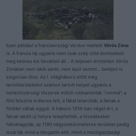
Ilyen például a franciaországi Verdun melletti
Vörös Zóna
is. A francia táj ugyanis nem csak szép zöld dombokból
meg kedves kis falvakból áll… A teljesen érintetlen Vörös
Zónában nem lakik senki, nem épül semmi… belépni is
szigorúan tilos. Az I. világháború előtt még
termőterületként számon tartott helyet ugyanis a
nehéztüzérségi lőszerek milliói robbantották “rommá”: a
föld felszíne kráteres lett, a fákat letarolták, a falvak a
földdel váltak eggyé. A háború 1918-ban véget ért, a
falvak lakóit új helyre telepítették, a lövedékeket
hátrahagyták, az 1190 négyzetkilométeres területet pedig
lezárták mind a látogatók elől, mind a mezőgazdasági