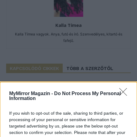
Kalla Tímea
Kalla Tímea vagyok. Anya, futó és író. Szenvedélyes, kitartó és
fafejű.
KAPCSOLÓDÓ CIKKEK
TÖBB A SZERZŐTŐL
Bivalytej és vino rosso 9.rész
MyMirror Magazin -
Do Not Process My Personal
Information
If you wish to opt-out of the sale, sharing to third parties, or
Heti horoszkóp december 15-21-ig
processing of your personal or sensitive information for
targeted advertising by us, please use the below opt-out
section to confirm your selection. Please note that after your