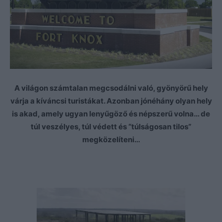
A világon számtalan megcsodálni való, gyönyörű hely
várja a kíváncsi turistákat. Azonban jónéhány olyan hely
is akad, amely ugyan lenyűgöző és népszerű volna… de
túl veszélyes, túl védett és “túlságosan tilos”
megközelíteni…