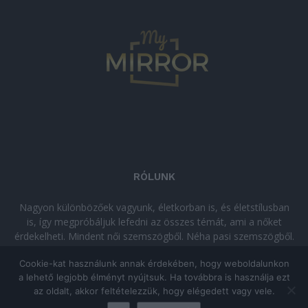
RÓLUNK
Nagyon különbözőek vagyunk, életkorban is, és életstílusban
is, így megpróbáljuk lefedni az összes témát, ami a nőket
érdekelheti. Mindent női szemszögből. Néha pasi szemszögből.
Néha komolyan, néha szórakozva. Olvass minket, ha egy kis
Cookie-kat használunk annak érdekében, hogy weboldalunkon
kikapcsolódásra vágysz!
a lehető legjobb élményt nyújtsuk. Ha továbbra is használja ezt
az oldalt, akkor feltételezzük, hogy elégedett vagy vele.
© Copyright 2026 - mymirror.hu
ADATKEZELÉSI TÁJÉKOZTATÓ
|