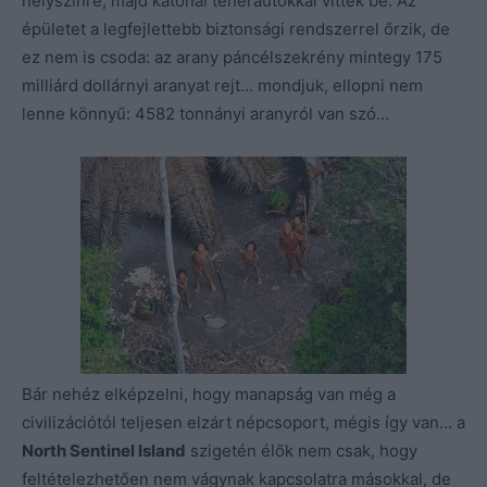
helyszínre, majd katonai teherautókkal vitték be. Az
épületet a legfejlettebb biztonsági rendszerrel őrzik, de
ez nem is csoda: az arany páncélszekrény mintegy 175
milliárd dollárnyi aranyat rejt… mondjuk, ellopni nem
lenne könnyű: 4582 tonnányi aranyról van szó…
Bár nehéz elképzelni, hogy manapság van még a
civilizációtól teljesen elzárt népcsoport, mégis így van… a
North Sentinel Island
szigetén élők nem csak, hogy
feltételezhetően nem vágynak kapcsolatra másokkal, de