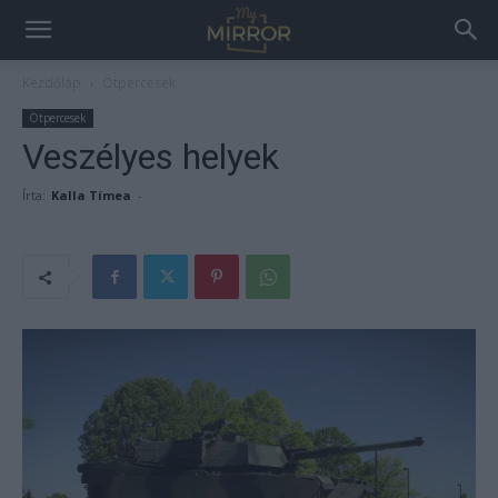
Kezdőlap
Ötpercesek
Ötpercesek
Veszélyes helyek
Írta:
Kalla Tímea
-