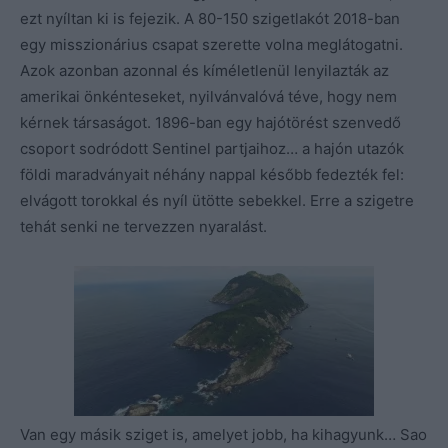
ezt nyíltan ki is fejezik. A 80-150 szigetlakót 2018-ban
egy misszionárius csapat szerette volna meglátogatni.
Azok azonban azonnal és kíméletlenül lenyilazták az
amerikai önkénteseket, nyilvánvalóvá téve, hogy nem
kérnek társaságot. 1896-ban egy hajótörést szenvedő
csoport sodródott Sentinel partjaihoz… a hajón utazók
földi maradványait néhány nappal később fedezték fel:
elvágott torokkal és nyíl ütötte sebekkel. Erre a szigetre
tehát senki ne tervezzen nyaralást.
Van egy másik sziget is, amelyet jobb, ha kihagyunk… Sao