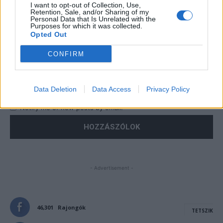
I want to opt-out of Collection, Use,
Retention, Sale, and/or Sharing of my
Personal Data that Is Unrelated with the
Purposes for which it was collected.
Opted Out
CONFIRM
Save my name, email, and website in this browser for the
next time I comment.
Data Deletion
Data Access
Privacy Policy
Notify me of follow-up comments by email.
Notify me of new posts by email.
- Advertisement -
46,301
Rajongók
TETSZIK