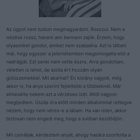
Az úgyot nem tudom megmagyarázni. Rosszul. Nem a
nézése rossz, hanem ami bennem zajlik. Érzem, hogy
olyasmiket gondol, amiket nem szabadna. Azt is láttam
már, hogy egyszer a jelenlétemben megsimogatta elöl a
nadrágját. Ezt senki nem vette észre. Arra gondoltam,
véletlen is lehet, de azóta ért hozzám olyan
gülüszemekkel. Mit akarhat? Én kislány vagyok, még
akkor is, ha anya szerint fejlettebb a többieknél. Már
elmesélte nekem azt a vérzéses izét. Attól nagyon
megijedtem. Úszás óra előtt minden alkalommal rettegve
nézem, hogy nem véres-e a lábam. Ha van isten, akkor
biztosan nem engedi meg, hogy a suliban kezdődjön.
Mit csináljak, kérdeztem anyát, ahogy hasára szorította a