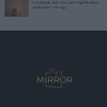
A családok, akik soha nem hagyták abba
várakozást – Ha egy...