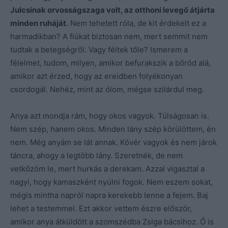
Julcsinak orvosságszaga volt, az otthoni levegő átjárta
minden ruháját.
Nem tehetett róla, de kit érdekelt ez a
harmadikban? A fiúkat biztosan nem, mert semmit nem
tudtak a betegségről. Vagy féltek tőle? Ismerem a
félelmet, tudom, milyen, amikor befurakszik a bőröd alá,
amikor azt érzed, hogy az ereidben folyékonyan
csordogál. Nehéz, mint az ólom, mégse szilárdul meg.
Anya azt mondja rám, hogy okos vagyok. Túlságosan is.
Nem szép, hanem okos. Minden lány szép körülöttem, én
nem. Még anyám se lát annak. Kövér vagyok és nem járok
táncra, ahogy a legtöbb lány. Szeretnék, de nem
vetkőzöm le, mert hurkás a derekam. Azzal vigasztal a
nagyi, hogy kamaszként nyúlni fogok. Nem eszem sokat,
mégis mintha napról napra kerekebb lenne a fejem. Baj
lehet a testemmel. Ezt akkor vettem észre először,
amikor anya átküldött a szomszédba Zsiga bácsihoz. Ő is