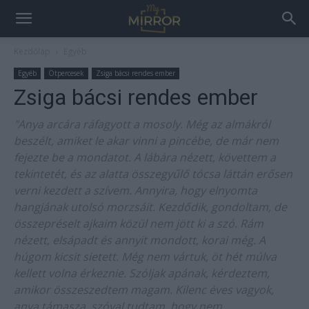
Kezdőlap
Egyéb
Egyéb
Ötpercesek
Zsiga bácsi rendes ember
Zsiga bácsi rendes ember
"Anya arcára ráfagyott a mosoly. Még az almákról
beszélt, amiket le akar vinni a pincébe, de már nem
fejezte be a mondatot. A lábára nézett, követtem a
tekintetét, és az alatta összegyűlő tócsa láttán erősen
verni kezdett a szívem. Annyira, hogy elnyomta
hangjának utolsó morzsáit. Kezdődik, gondoltam, de
összepréselt ajkaim közül nem jött ki a szó. Rám
nézett, elsápadt és annyit mondott, korai még. A
húgom kicsit sietett. Még nem vártuk, öt hét múlva
kellett volna érkeznie. Szóljak apának, kérdeztem,
amikor összeszedtem magam. Kilenc éves vagyok,
anya támasza, szóval tudtam, hogy nem