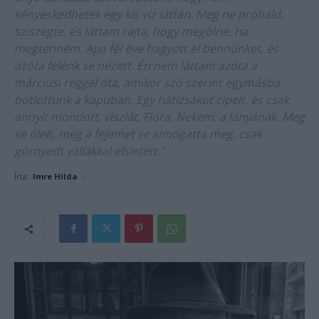
kényeskedhetek egy kis víz láttán. Meg ne próbáld,
sziszegte, és láttam rajta, hogy megölne, ha
megtenném. Apa fél éve hagyott el bennünket, és
azóta felénk se nézett. Én nem láttam azóta a
márciusi reggel óta, amikor szó szerint egymásba
botlottunk a kapuban. Egy hátizsákot cipelt, és csak
annyit mondott, viszlát, Flóra. Nekem, a lányának. Meg
se ölelt, még a fejemet se simogatta meg, csak
görnyedt vállakkal elsietett."
Írta:
Imre Hilda
-