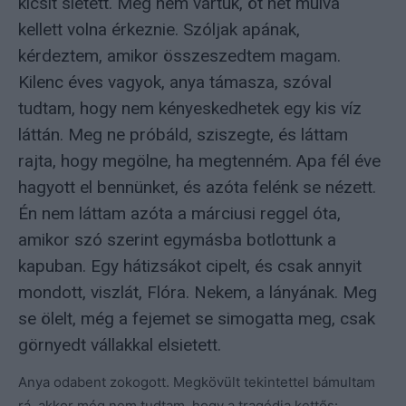
kicsit sietett. Még nem vártuk, öt hét múlva
kellett volna érkeznie. Szóljak apának,
kérdeztem, amikor összeszedtem magam.
Kilenc éves vagyok, anya támasza, szóval
tudtam, hogy nem kényeskedhetek egy kis víz
láttán. Meg ne próbáld, sziszegte, és láttam
rajta, hogy megölne, ha megtenném. Apa fél éve
hagyott el bennünket, és azóta felénk se nézett.
Én nem láttam azóta a márciusi reggel óta,
amikor szó szerint egymásba botlottunk a
kapuban. Egy hátizsákot cipelt, és csak annyit
mondott, viszlát, Flóra. Nekem, a lányának. Meg
se ölelt, még a fejemet se simogatta meg, csak
görnyedt vállakkal elsietett.
Anya odabent zokogott. Megkövült tekintettel bámultam
rá, akkor még nem tudtam, hogy a tragédia kettős: