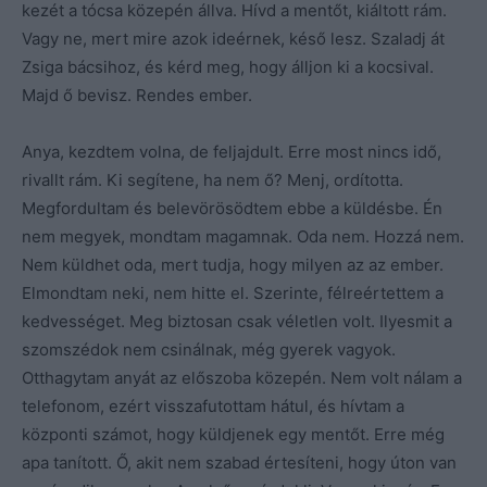
kezét a tócsa közepén állva. Hívd a mentőt, kiáltott rám.
Vagy ne, mert mire azok ideérnek, késő lesz. Szaladj át
Zsiga bácsihoz, és kérd meg, hogy álljon ki a kocsival.
Majd ő bevisz. Rendes ember.
Anya, kezdtem volna, de feljajdult. Erre most nincs idő,
rivallt rám. Ki segítene, ha nem ő? Menj, ordította.
Megfordultam és belevörösödtem ebbe a küldésbe. Én
nem megyek, mondtam magamnak. Oda nem. Hozzá nem.
Nem küldhet oda, mert tudja, hogy milyen az az ember.
Elmondtam neki, nem hitte el. Szerinte, félreértettem a
kedvességet. Meg biztosan csak véletlen volt. Ilyesmit a
szomszédok nem csinálnak, még gyerek vagyok.
Otthagytam anyát az előszoba közepén. Nem volt nálam a
telefonom, ezért visszafutottam hátul, és hívtam a
központi számot, hogy küldjenek egy mentőt. Erre még
apa tanított. Ő, akit nem szabad értesíteni, hogy úton van