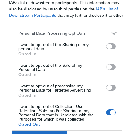
IAB’s list of downstream participants. This information may
kedvesen? Anya, kiáltottam. Szülni fog. Tényleg, nézett
also be disclosed by us to third parties on the
IAB’s List of
tovább, de nem sietett. Nem megy az olyan gyorsan,
Downstream Participants
that may further disclose it to other
jegyezte meg. Veszi a kabátját és jön, de addig ne
third parties.
mozduljak, lihegte furán. A fogashoz lépett, és valóban
Personal Data Processing Opt Outs
levett egy barna dzsekit. Álltam és néztem. Megfordult,
majd közelebb lépett. Félsz, faggatott, de tudtam, hogy
I want to opt-out of the Sharing of my
personal data.
nem anya miatt kérdi. Nem válaszoltam. Erre egyenesen a
Opted In
lábam közé nyúlt. Nem keményen, de megérintett ott,
I want to opt-out of the Sale of my
ahol pisilni szoktam. Jó, felelte. Elsápadtam. Hagyd egy
Personal Data.
Opted In
kicsit, szólt rám mosolyogva. Akkor elviszem anyád.
Világos? Senkinek nem mondhatod el, mert ha elmondod,
I want to opt-out of processing my
Personal Data for Targeted Advertising.
azt mondom, te akartad, mert kis kurva vagy.
Opted In
Ezt mondta Teca is arra a nőre. Én is az leszek akkor? Én
I want to opt-out of Collection, Use,
Retention, Sale, and/or Sharing of my
nem lehetek. Újra odanyúlt, és markolászni kezdte. Álltam
Personal Data that Is Unrelated with the
Purposes for which it was collected.
és hagytam. Aztán mégis ellöktem a kezét. A nyoma
Opted Out
azonban ott maradt. Azon a helyen, ahol pisilni szoktam.