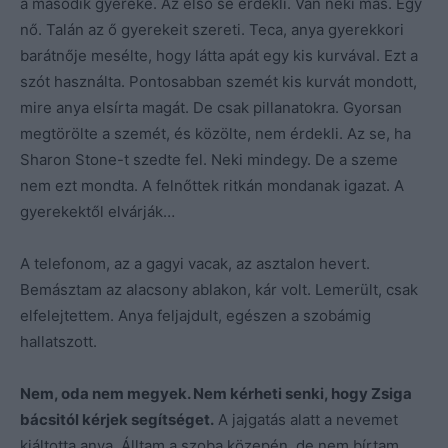
a második gyereke. Az első se érdekli. Van neki más. Egy
nő. Talán az ő gyerekeit szereti. Teca, anya gyerekkori
barátnője mesélte, hogy látta apát egy kis kurvával. Ezt a
szót használta. Pontosabban szemét kis kurvát mondott,
mire anya elsírta magát. De csak pillanatokra. Gyorsan
megtörölte a szemét, és közölte, nem érdekli. Az se, ha
Sharon Stone-t szedte fel. Neki mindegy. De a szeme
nem ezt mondta. A felnőttek ritkán mondanak igazat. A
gyerekektől elvárják…
A telefonom, az a gagyi vacak, az asztalon hevert.
Bemásztam az alacsony ablakon, kár volt. Lemerült, csak
elfelejtettem. Anya feljajdult, egészen a szobámig
hallatszott.
Nem, oda nem megyek. Nem kérheti senki, hogy Zsiga
bácsitól kérjek segítséget.
A jajgatás alatt a nevemet
kiáltotta anya. Álltam a szoba közepén, de nem bírtam