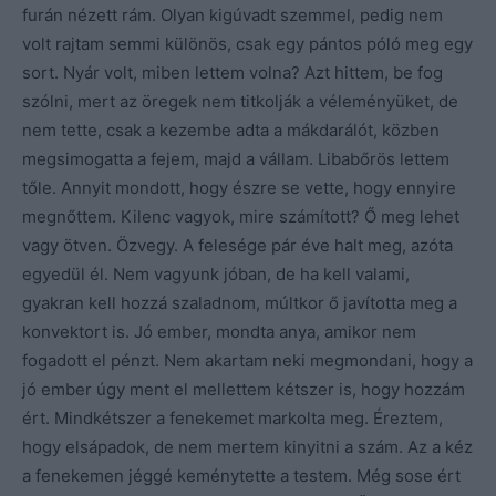
furán nézett rám. Olyan kigúvadt szemmel, pedig nem
volt rajtam semmi különös, csak egy pántos póló meg egy
sort. Nyár volt, miben lettem volna? Azt hittem, be fog
szólni, mert az öregek nem titkolják a véleményüket, de
nem tette, csak a kezembe adta a mákdarálót, közben
megsimogatta a fejem, majd a vállam. Libabőrös lettem
tőle. Annyit mondott, hogy észre se vette, hogy ennyire
megnőttem. Kilenc vagyok, mire számított? Ő meg lehet
vagy ötven. Özvegy. A felesége pár éve halt meg, azóta
egyedül él. Nem vagyunk jóban, de ha kell valami,
gyakran kell hozzá szaladnom, múltkor ő javította meg a
konvektort is. Jó ember, mondta anya, amikor nem
fogadott el pénzt. Nem akartam neki megmondani, hogy a
jó ember úgy ment el mellettem kétszer is, hogy hozzám
ért. Mindkétszer a fenekemet markolta meg. Éreztem,
hogy elsápadok, de nem mertem kinyitni a szám. Az a kéz
a fenekemen jéggé keménytette a testem. Még sose ért