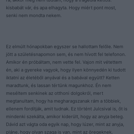
kisbabát vár, és apa elhagyta. Hogy miért pont most,
senki nem mondta nekem.
Ez elmúlt hónapokban egyszer se hallottam felőle. Nem
jött a születésnapomon sem, és nem hívott fel telefonon.
Amikor én próbáltam, nem vette fel. Vajon mit vétettem
én, aki a gyereke vagyok, hogy ilyen könnyedén ki tudott
iktatni az életéből anyával és a babával együtt? Ketten
maradtunk, és lassan tértünk magunkhoz. Én nem
meséltem senkinek az otthoni dolgokról, mert
megtanultam, hogy ha megharagszanak rám a többiek,
ellenem fordítják, amit tudnak. Ez történt Julcsival is, őt is
mindenki szekálta, amikor kiderült, hogy az anyja beteg.
Dávid azt vágta oda egyik nap, hogy lúzer, mint az anyja,
pláne, hogy olyan szaga is van, mint az öregeknek.