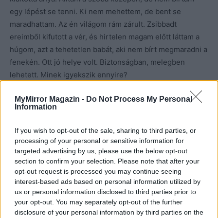
egy lépést se tenni. Ki nem mehettem, de bent se
maradhattam. Az én világom rám zárult. Zsibbadt
ereimből kifutott a vér, és hirtelen magam előtt láttam a
húgom, azt a tehetetlen babát, aki nem bírt megmaradni a
fenekén. Ott jó helye volt. Biztonságban, melegben
lehetett. Minek igyekszik ennyire?
MyMirror Magazin -
Do Not Process My Personal
A következő jajdulás azonban felriasztott. Istenem, mit
Information
tegyek?
Csak oda ne! Vagy talán most nem fog hozzám
érni? Mi van, ha most megúszom? Segítséget kell
If you wish to opt-out of the sale, sharing to third parties, or
hoznom. Egyik szomszédnak sincs kocsija. Öregek, nem
processing of your personal or sensitive information for
vezetnek, a szemközti ház üres. A lábam ekkor döntött.
targeted advertising by us, please use the below opt-out
section to confirm your selection. Please note that after your
Vagy az eszem? Nem emlékszem mennyi idő alatt értem
opt-out request is processed you may continue seeing
át a szomszédba az ablakon és a kerten át. A hátsó
interest-based ads based on personal information utilized by
veranda üvegére akkorát csaptam, hogy félő volt,
us or personal information disclosed to third parties prior to
betöröm. Azonnal megjelent Zsiga bácsi. Azzal a
your opt-out. You may separately opt-out of the further
disclosure of your personal information by third parties on the
nézéssel nézett, ahogy szokott. Mi a baj, kérdezte