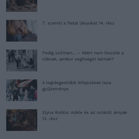
T. szereti a fiatal lányokat 14. rész
Pedig szóltam… – Miért nem hiszünk a
nőknek, amikor segítséget kérnek?
A legidegesítőbb kifejezések laza
gyűjteménye
Elyna Robbs: Adéle és az örökölt árnyak
13. rész