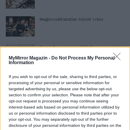
Megbocsáthatatlan bűnök 1.rész
Szent Genovéva, a túlélő Franciaország
jelképe
MyMirror Magazin -
Do Not Process My Personal
Information
Minka 12. rész
If you wish to opt-out of the sale, sharing to third parties, or
processing of your personal or sensitive information for
targeted advertising by us, please use the below opt-out
section to confirm your selection. Please note that after your
opt-out request is processed you may continue seeing
Minka 11. rész
interest-based ads based on personal information utilized by
us or personal information disclosed to third parties prior to
your opt-out. You may separately opt-out of the further
disclosure of your personal information by third parties on the