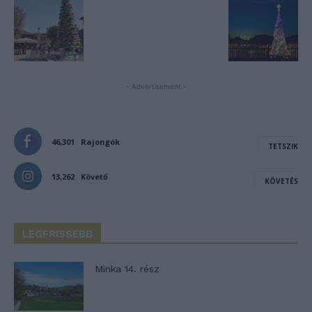
- Advertisement -
46,301
Rajongók
TETSZIK
13,262
Követő
KÖVETÉS
LEGFRISSEBB
Minka 14. rész