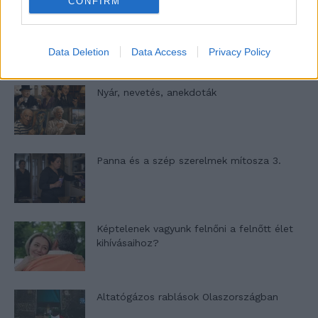
CONFIRM
A világ legismertebb ruhái
Data Deletion
Data Access
Privacy Policy
Nyár, nevetés, anekdoták
Panna és a szép szerelmek mítosza 3.
Képtelenek vagyunk felnőni a felnőtt élet
kihívásaihoz?
Altatógázos rablások Olaszországban