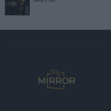
Minka 9. rész