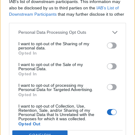
T. szereti a fiatal lányokat 14. rész
IAB’s list of downstream participants. This information may
also be disclosed by us to third parties on the
IAB’s List of
Downstream Participants
that may further disclose it to other
third parties.
Pedig szóltam… – Miért nem hiszünk a
Personal Data Processing Opt Outs
nőknek, amikor segítséget kérnek?
I want to opt-out of the Sharing of my
personal data.
Opted In
A legidegesítőbb kifejezések laza
I want to opt-out of the Sale of my
gyűjteménye
Personal Data.
Opted In
I want to opt-out of processing my
Elyna Robbs: Adéle és az örökölt árnyak
Personal Data for Targeted Advertising.
13. rész
Opted In
I want to opt-out of Collection, Use,
Retention, Sale, and/or Sharing of my
Personal Data that Is Unrelated with the
Woody Allen megosztó zsenialitása
Purposes for which it was collected.
Opted Out