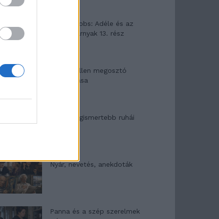
Elyna Robbs: Adéle és az
örökölt árnyak 13. rész
Woody Allen megosztó
zsenialitása
A világ legismertebb ruhái
Nyár, nevetés, anekdoták
Panna és a szép szerelmek