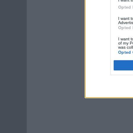
Opted 
I want 
Advertis
Opted 
I want t
of my P
was col
Opted 