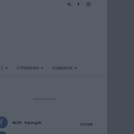
LT
ÖTPERCESEK
ELŐADÁSOK
- Advertisement -
46,301
Rajongók
TETSZIK