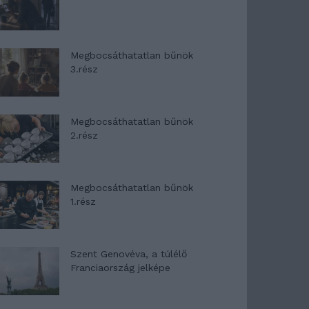
Megbocsáthatatlan bűnök
3.rész
Megbocsáthatatlan bűnök
2.rész
Megbocsáthatatlan bűnök
1.rész
Szent Genovéva, a túlélő
Franciaország jelképe