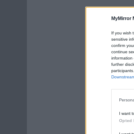
MyMirror 
If you wish 
sensitive in
confirm you
continue se
information 
further disc
participants
Downstream 
Persona
I want t
Opted 
I want t