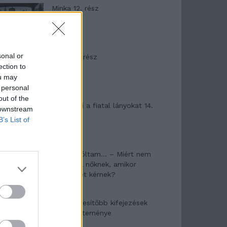
Minka 12. rész
sonal or
Minka 11. rész
ection to
ou may
 personal
out of the
T. szereti a fiatal lányokat 14.
 downstream
rész
B’s List of
Pedig szóltam… – Miért nem
hiszünk a nőknek, amikor
segítséget kérnek?
A legidegesítőbb kifejezések
laza gyűjteménye