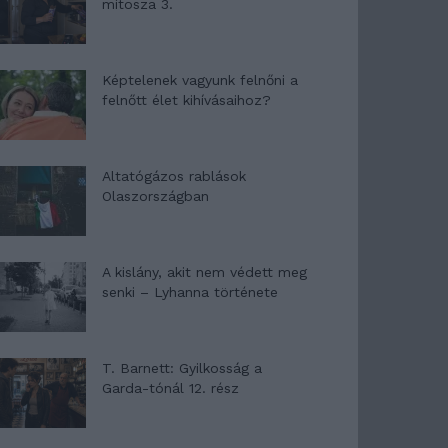
mítosza 3.
Képtelenek vagyunk felnőni a
felnőtt élet kihívásaihoz?
Altatógázos rablások
Olaszországban
A kislány, akit nem védett meg
senki – Lyhanna története
T. Barnett: Gyilkosság a
Garda-tónál 12. rész