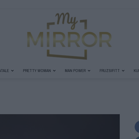
ATALE
PRETTY WOMAN
MAN POWER
FRUZSIFITT
KU
MyMirror
Magazin