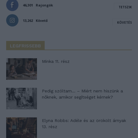
46,301
Rajongók
TETSZIK
13,262
Követő
KÖVETÉS
LEGFRISSEBB
Minka 11. rész
Pedig szóltam… – Miért nem hiszünk a
nőknek, amikor segítséget kérnek?
Elyna Robbs: Adéle és az örökölt árnyak
13. rész