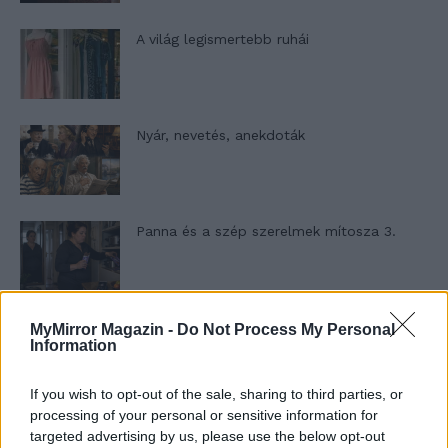
A világ legismertebb ruhái
Nyár, nevetés, anekdoták
Panna és a szép szerelmek mítosza 3.
Képtelenek vagyunk felnőni a felnőtt élet
MyMirror Magazin -
Do Not Process My Personal
Information
kihívásaihoz?
If you wish to opt-out of the sale, sharing to third parties, or
processing of your personal or sensitive information for
Altatógázos rablások Olaszországban
targeted advertising by us, please use the below opt-out