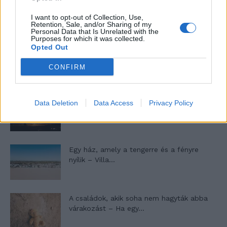
Minka 9. rész
I want to opt-out of Collection, Use,
Retention, Sale, and/or Sharing of my
Personal Data that Is Unrelated with the
Purposes for which it was collected.
Opted Out
Máltai kaland 7.
CONFIRM
10 tanács, ha jobban akarod érezni magad
Data Deletion
Data Access
Privacy Policy
a hétköznapokban
Egy ház, amely a tengerre és a fényre
nyílik – Villa...
A családok, akik soha nem hagyták abba
várakozást – Ha egy...