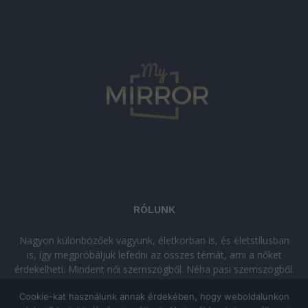
RÓLUNK
Nagyon különbözőek vagyunk, életkorban is, és életstílusban
is, így megpróbáljuk lefedni az összes témát, ami a nőket
érdekelheti. Mindent női szemszögből. Néha pasi szemszögből.
Néha komolyan, néha szórakozva. Olvass minket, ha egy kis
Cookie-kat használunk annak érdekében, hogy weboldalunkon
kikapcsolódásra vágysz!