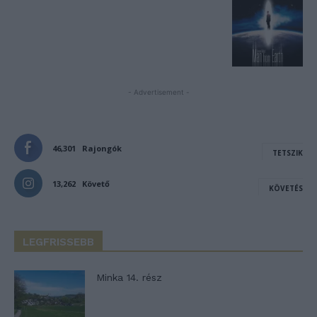
- Advertisement -
46,301
Rajongók
TETSZIK
13,262
Követő
KÖVETÉS
LEGFRISSEBB
Minka 14. rész