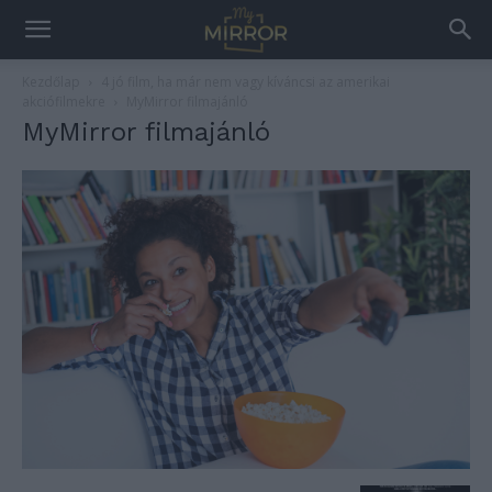
Kezdőlap
4 jó film, ha már nem vagy kíváncsi az amerikai
akciófilmekre
MyMirror filmajánló
MyMirror filmajánló