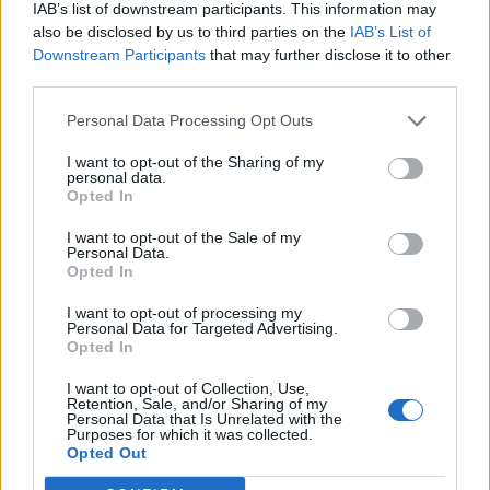
IAB’s list of downstream participants. This information may
T. szereti a fiatal lányokat 14. rész
also be disclosed by us to third parties on the
IAB’s List of
Downstream Participants
that may further disclose it to other
third parties.
Pedig szóltam… – Miért nem hiszünk a
Personal Data Processing Opt Outs
nőknek, amikor segítséget kérnek?
I want to opt-out of the Sharing of my
personal data.
Opted In
A legidegesítőbb kifejezések laza
I want to opt-out of the Sale of my
gyűjteménye
Personal Data.
Opted In
I want to opt-out of processing my
Elyna Robbs: Adéle és az örökölt árnyak
Personal Data for Targeted Advertising.
13. rész
Opted In
I want to opt-out of Collection, Use,
Retention, Sale, and/or Sharing of my
Personal Data that Is Unrelated with the
Woody Allen megosztó zsenialitása
Purposes for which it was collected.
Opted Out