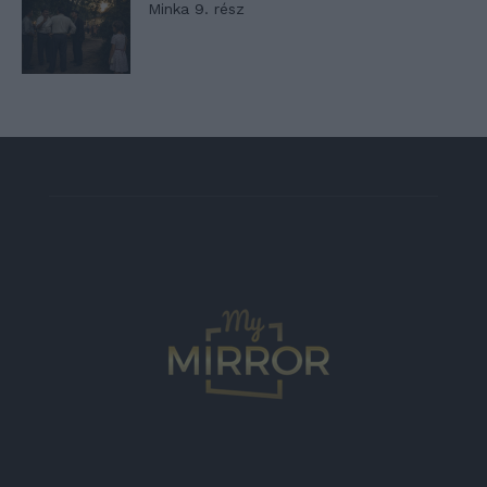
Minka 9. rész