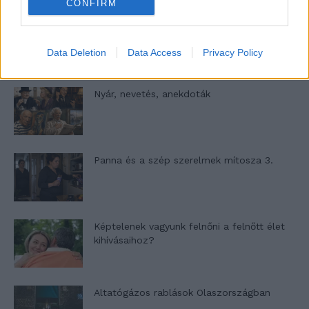
CONFIRM
A világ legismertebb ruhái
Data Deletion
Data Access
Privacy Policy
Nyár, nevetés, anekdoták
Panna és a szép szerelmek mítosza 3.
Képtelenek vagyunk felnőni a felnőtt élet
kihívásaihoz?
Altatógázos rablások Olaszországban