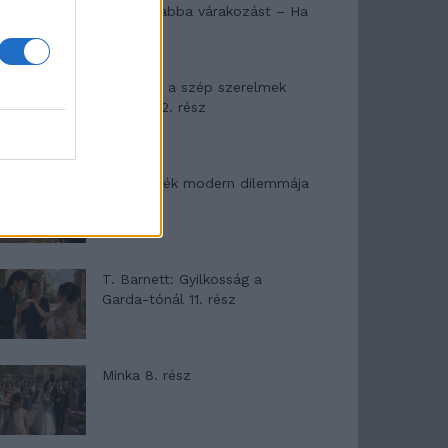
hagyták abba várakozást – Ha
egy...
Panna és a szép szerelmek
mítosza 2. rész
Az ereklyék modern dilemmája
T. Barnett: Gyilkosság a
Garda-tónál 11. rész
Minka 8. rész