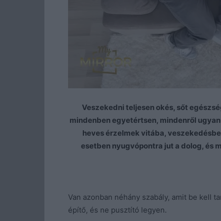
Veszekedni teljesen okés, sőt egészsé
mindenben egyetértsen, mindenről ugyanú
heves érzelmek vitába, veszekedésbe to
esetben nyugvópontra jut a dolog, és m
Van azonban néhány szabály, amit be kell ta
építő, és ne pusztító legyen.