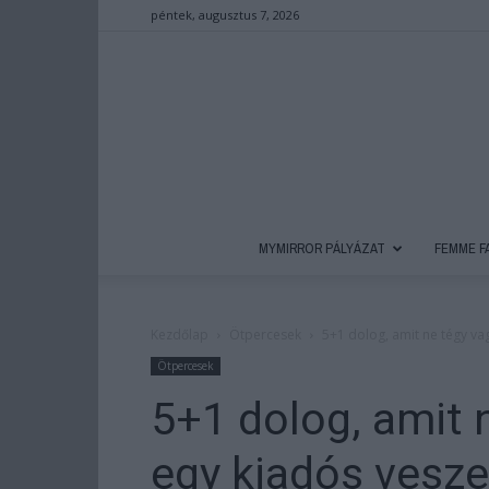
péntek, augusztus 7, 2026
MYMIRROR PÁLYÁZAT
FEMME F
Kezdőlap
Ötpercesek
5+1 dolog, amit ne tégy v
Ötpercesek
5+1 dolog, amit 
egy kiadós vesz