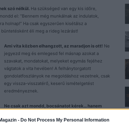
nek szó nélkül.
Ha szükséged van egy kis időre,
mondd el: “Bennem még munkálnak az indulatok,
tára holnap!” Ha csak egyszerűen kisétálsz a
 büntetésként éli meg a rideg lezárást!
Ami vita közben elhangzott, az maradjon is ott!
Ne
jegyezd meg és emlegesd fel másnap azokat a
szavakat, mondatokat, melyeket egymás fejéhez
vágtatok a vita hevében! A felhánytorgatott
gondolatfoszlányok ne megoldáshoz vezetnek, csak
egy vissza-visszatérő, keserű ismételgetést
eredményeznek.
Ne csak azt mondd, bocsánatot kérek… hanem
nézést kérsz, amit már máshogy látsz, amiről konkrétan
Magazin -
Do Not Process My Personal Information
k!