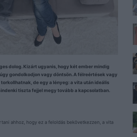
ges dolog. Kizárt ugyanis, hogy két ember mindig
gy gondolkodjon vagy döntsön. A félreértések vagy
rkollhatnak, de egy a lényeg: a vita után ideális
indenki tiszta fejjel megy tovább a kapcsolatban.
rtani ahhoz, hogy ez a feloldás bekövetkezzen, a vita