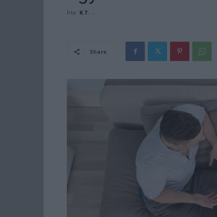
Írta:
K.T.
-
Share