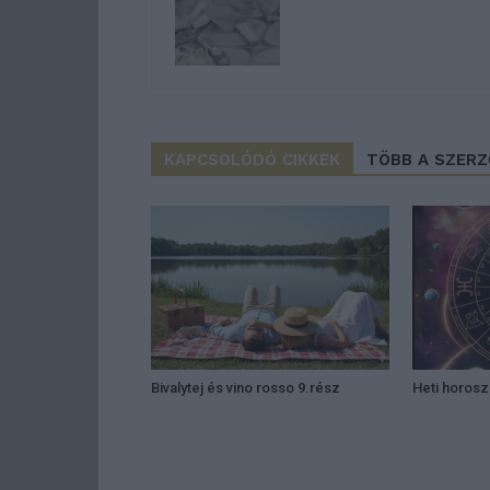
KAPCSOLÓDÓ CIKKEK
TÖBB A SZER
Bivalytej és vino rosso 9.rész
Heti horos