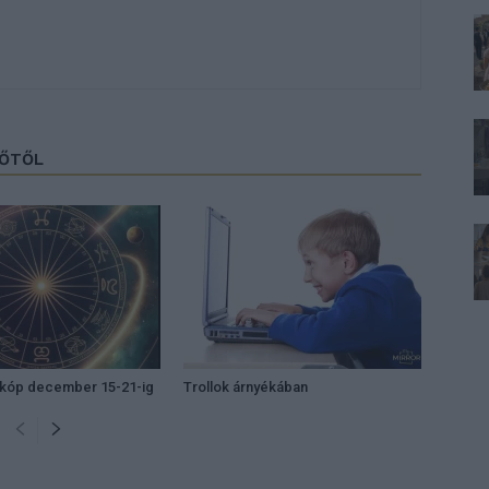
ZŐTŐL
zkóp december 15-21-ig
Trollok árnyékában