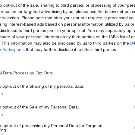
to opt-out of the sale, sharing to third parties, or processing of your per
 egy rossz nap a munkahelyen, egy kezdődő betegség,
formation for targeted advertising by us, please use the below opt-out s
z bele egy vitába, illetve, ha figyelmezteted a
r selection. Please note that after your opt-out request is processed y
int általában. Írj sms-t a szerelmednek, még mielőtt
eing interest-based ads based on personal information utilized by us or
megtárgyalni veled a banki ügyeket vagy a
disclosed to third parties prior to your opt-out. You may separately opt-
losure of your personal information by third parties on the IAB’s list of
apom volt. Kicsit feszkósabb vagyok, mint máskor,
. This information may also be disclosed by us to third parties on the
IA
Participants
that may further disclose it to other third parties.
A férfiak általában úgy érzik a közelséget, az oldott
hangulatot, ha szerelmeskedhetnek. A nőknek ez
l Data Processing Opt Outs
egy vita után sokszor nem evidens, sőt. Fontos
tehát, hogy ha nem érzed úgy, hogy egy téma
o opt-out of the Sharing of my personal data.
lezárása után kedved lenne szexelni, ne tedd –
In
viszont ne légy ridegen elutasító, hanem fogalmazd
o opt-out of the Sale of my Personal Data.
meg pontosan, miért mondasz nemet. Öleld át a
In
társadat, és mondd el, mit érzel:
“Szükségem van
arra, hogy egy kicsit megnyugodjak. Szeretnék
to opt-out of processing my Personal Data for Targeted
ing.
este, rendben?”