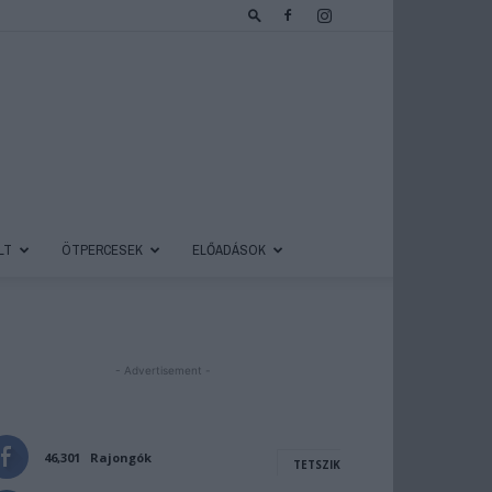
LT
ÖTPERCESEK
ELŐADÁSOK
- Advertisement -
46,301
Rajongók
TETSZIK