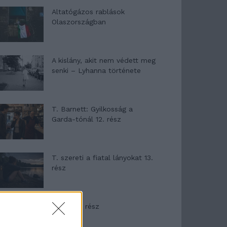
Altatógázos rablások
Olaszországban
A kislány, akit nem védett meg
senki – Lyhanna története
T. Barnett: Gyilkosság a
Garda-tónál 12. rész
T. szereti a fiatal lányokat 13.
rész
Minka 10. rész