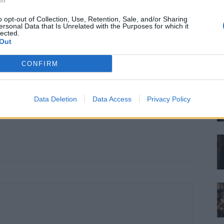
In
o opt-out of Collection, Use, Retention, Sale, and/or Sharing
jó vita és a rossz vita között éppen ez a különbség: a
ersonal Data that Is Unrelated with the Purposes for which it
lected.
skodnak a felek, az építőben pedig nem a vita okát,
Out
megoldást keresik.
CONFIRM
Data Deletion
Data Access
Privacy Policy