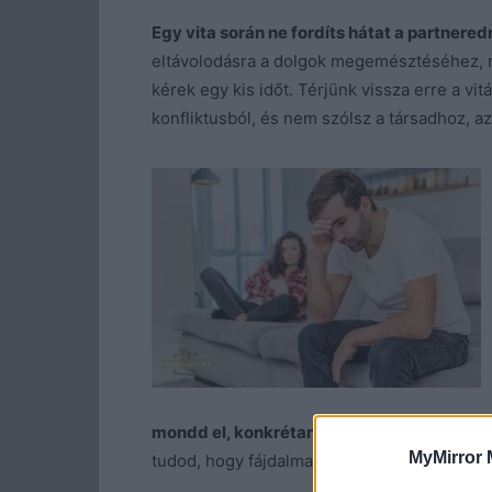
Egy vita során ne fordíts hátat a partnered
eltávolodásra a dolgok megemésztéséhez, 
kérek egy kis időt. Térjünk vissza erre a vi
konfliktusból, és nem szólsz a társadhoz, az
mondd el, konkrétan mi is az
, ami miatt el
MyMirror 
tudod, hogy fájdalmat okozott a másik félne