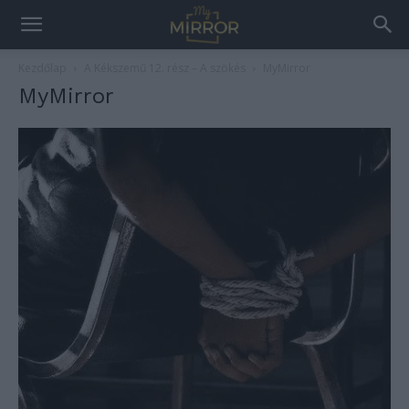
Kezdőlap
A Kékszemű 12. rész – A szökés
MyMirror
MyMirror