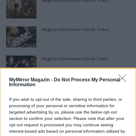
Megbocsáthatatlan bűnök 3.rész
Megbocsáthatatlan bűnök 2.rész
Megbocsáthatatlan bűnök 1.rész
MyMirror Magazin -
Do Not Process My Personal
Information
Szent Genovéva, a túlélő Franciaország
jelképe
If you wish to opt-out of the sale, sharing to third parties, or
processing of your personal or sensitive information for
targeted advertising by us, please use the below opt-out
Minka 12. rész
section to confirm your selection. Please note that after your
opt-out request is processed you may continue seeing
interest-based ads based on personal information utilized by