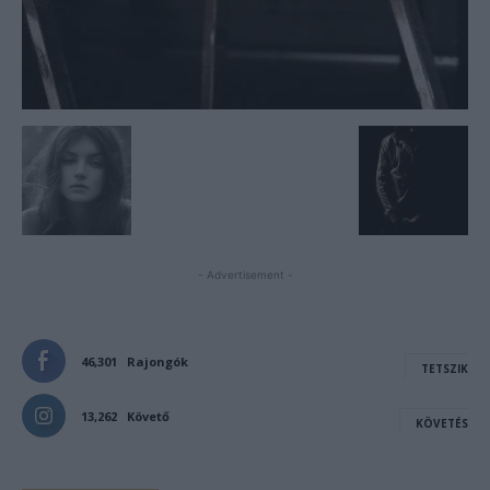
- Advertisement -
46,301
Rajongók
TETSZIK
13,262
Követő
KÖVETÉS