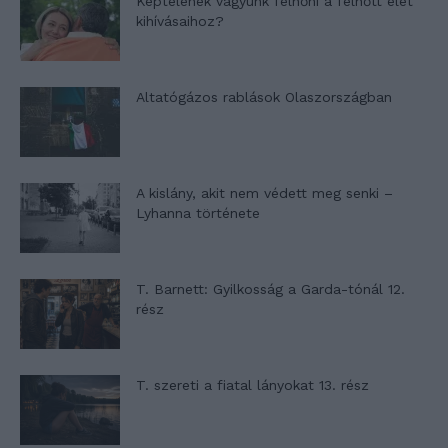
Képtelenek vagyunk felnőni a felnőtt élet
kihívásaihoz?
Altatógázos rablások Olaszországban
A kislány, akit nem védett meg senki –
Lyhanna története
T. Barnett: Gyilkosság a Garda-tónál 12.
rész
T. szereti a fiatal lányokat 13. rész