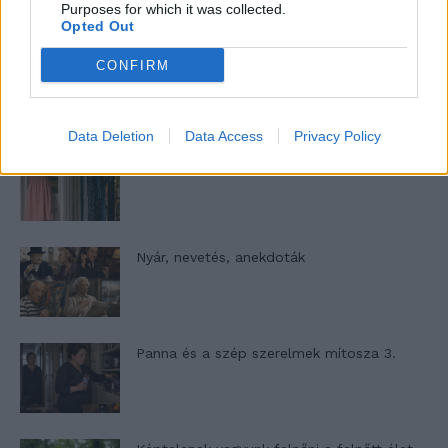
Purposes for which it was collected.
Opted Out
Woody Allen megosztó zsenialitása
CONFIRM
Data Deletion
Data Access
Privacy Policy
A világ legismertebb ruhái
Nyár, nevetés, anekdoták
Panna és a szép szerelmek mítosza 3.