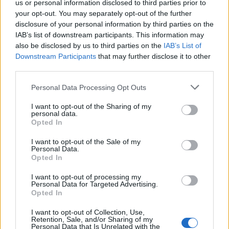
us or personal information disclosed to third parties prior to
your opt-out. You may separately opt-out of the further
Minka 11. rész
disclosure of your personal information by third parties on the
IAB’s list of downstream participants. This information may
also be disclosed by us to third parties on the
IAB’s List of
Downstream Participants
that may further disclose it to other
T. szereti a fiatal lányokat 14. rész
third parties.
Personal Data Processing Opt Outs
I want to opt-out of the Sharing of my
personal data.
Pedig szóltam… – Miért nem hiszünk a
Opted In
nőknek, amikor segítséget kérnek?
I want to opt-out of the Sale of my
Personal Data.
Opted In
A legidegesítőbb kifejezések laza
gyűjteménye
I want to opt-out of processing my
Personal Data for Targeted Advertising.
Opted In
I want to opt-out of Collection, Use,
Elyna Robbs: Adéle és az örökölt árnyak
Retention, Sale, and/or Sharing of my
13. rész
Personal Data that Is Unrelated with the