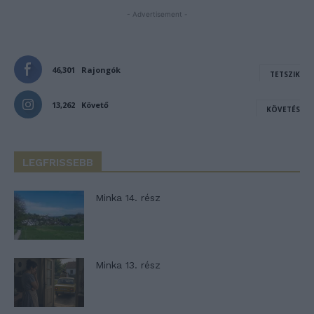
- Advertisement -
46,301
Rajongók
TETSZIK
13,262
Követő
KÖVETÉS
LEGFRISSEBB
Minka 14. rész
Minka 13. rész