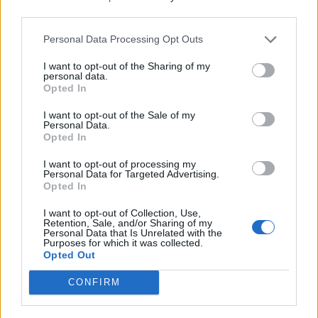
nőknek, amikor segítséget kérnek?
third parties.
Personal Data Processing Opt Outs
A legidegesítőbb kifejezések laza
I want to opt-out of the Sharing of my
personal data.
gyűjteménye
Opted In
I want to opt-out of the Sale of my
Personal Data.
Elyna Robbs: Adéle és az örökölt árnyak
Opted In
13. rész
I want to opt-out of processing my
Personal Data for Targeted Advertising.
Opted In
Woody Allen megosztó zsenialitása
I want to opt-out of Collection, Use,
Retention, Sale, and/or Sharing of my
Personal Data that Is Unrelated with the
Purposes for which it was collected.
Opted Out
A világ legismertebb ruhái
CONFIRM