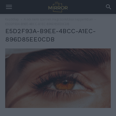
Kezdőlap
A női nemi szervek megcsonkítása napjainkban
E5D2F93A-B9EE-4BCC-A1EC-896D85EE0CDB
E5D2F93A-B9EE-4BCC-A1EC-
896D85EE0CDB