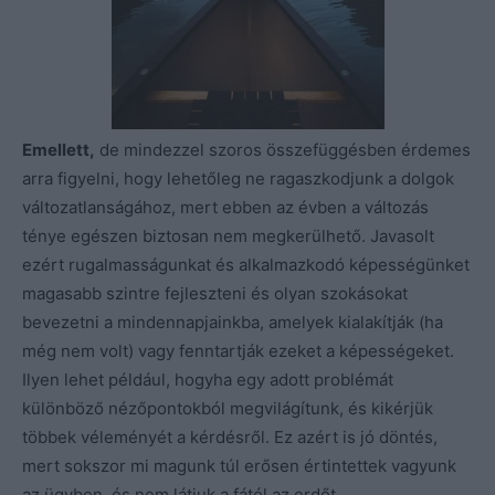
Emellett,
de mindezzel szoros összefüggésben érdemes
arra figyelni, hogy lehetőleg ne ragaszkodjunk a dolgok
változatlanságához, mert ebben az évben a változás
ténye egészen biztosan nem megkerülhető. Javasolt
ezért rugalmasságunkat és alkalmazkodó képességünket
magasabb szintre fejleszteni és olyan szokásokat
bevezetni a mindennapjainkba, amelyek kialakítják (ha
még nem volt) vagy fenntartják ezeket a képességeket.
Ilyen lehet például, hogyha egy adott problémát
különböző nézőpontokból megvilágítunk, és kikérjük
többek véleményét a kérdésről. Ez azért is jó döntés,
mert sokszor mi magunk túl erősen értintettek vagyunk
az ügyben, és nem látjuk a fától az erdőt.