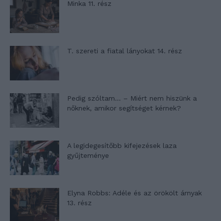
Minka 11. rész
T. szereti a fiatal lányokat 14. rész
Pedig szóltam… – Miért nem hiszünk a
nőknek, amikor segítséget kérnek?
A legidegesítőbb kifejezések laza
gyűjteménye
Elyna Robbs: Adéle és az örökölt árnyak
13. rész