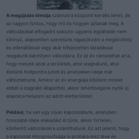
A megújulás témája
számukra központi kérdés lehet, de
az nagyon fontos, hogy mit és hogyan újítanak meg. A
változásokat elfogadni sokszor ugyanis egyáltalán nem
könnyű, alapvetően szeretünk ragaszkodni a meglévőhöz
és ellenállással vagy akár kifejezetten lázadással
reagálunk bármilyen változásra. Ez az év rámutathat arra,
hogy melyek azok a területek, ahol stagnálunk, ahol
életünk holtpontra jutott és amelyeken ideje már
változtatnunk. Amikor az év energiája kibillent minket
ebből a stagnáló állapotból, akkor lehetőségünk nyílik új
alapokra helyezni az adott életterületet.
Például,
ha van egy olyan kapcsolatunk, amelyben
hosszabb ideje elakadást érzünk, akkor hirtelen,
kibillentő változásokra számíthatunk. Ez azt jelenti, hogy
a kapcsolat létjogosultsága is próbára lesz téve és