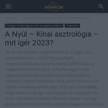
Kezdőlap
A Magyar Taoista Egyház által támogatott tartalom
A Magyar Taoista Egyház által támogatott tartalom
Ötpercesek
A Nyúl – Kínai asztrológia –
mit ígér 2023?
"Az év harmonikus megélésében az is segít, ha a
tetterőnket nem a külső körülmények
megváltoztatására, hanem a belső célkitűzéseink
megerősítésére fordítjuk. A Fa Elem egyik ereje
ugyanis a célok kitűzésében és az odavezető út
részletes megtervezésében rejlik, amit fokozatos és
kitartó munkával valósít meg. Ezért az a hozzáállás,
hogy minden nap egy kicsit teszek önmagamért (és
azért, ami nekem valóban fontos), minden nap egy
lépéssel közelebb kerülök a céljaim megvalósításához,