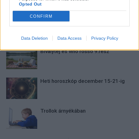
My Myirror
Opted Out
CONFIRM
KAPCSOLÓDÓ CIKKEK
TÖBB A SZERZŐTŐL
Data Deletion
Data Access
Privacy Policy
Bivalytej és vino rosso 9.rész
Heti horoszkóp december 15-21-ig
Trollok árnyékában