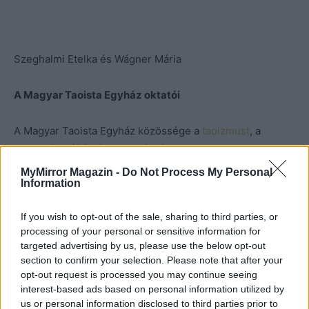
Szeghalmi Etelka és Wágner Mária
A Magyar Taoista Egyház oktatói
A Magyar Taoista Egyház közössége a
taoizmust
, a
taoista filozófiát, életvezetési és önismereti
művészeteket tanulmányozzák és gyakorolják, a mai
MyMirror Magazin -
Do Not Process My Personal
Information
modern emberhez közel álló módszerekkel, mert a
taoista tanítások a 21. század emberének is irányt
If you wish to opt-out of the sale, sharing to third parties, or
mutatnak ahhoz, hogy hogyan éljen harmóniában
processing of your personal or sensitive information for
önmagával és azt őt körülvevő világgal.
targeted advertising by us, please use the below opt-out
section to confirm your selection. Please note that after your
Támogass minket adód 1%-ával, hogy az ősi, taoista
opt-out request is processed you may continue seeing
interest-based ads based on personal information utilized by
bölcsességek minél több emberhez eljuthassanak
us or personal information disclosed to third parties prior to