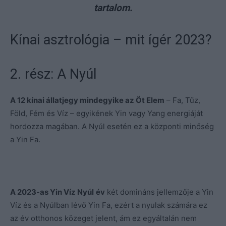
tartalom.
Kínai asztrológia – mit ígér 2023?
2. rész: A Nyúl
A 12 kínai állatjegy mindegyike az Öt Elem
– Fa, Tűz,
Föld, Fém és Víz – egyikének Yin vagy Yang energiáját
hordozza magában. A Nyúl esetén ez a központi minőség
a Yin Fa.
A 2023-as Yin Víz Nyúl
év
két domináns jellemzője a Yin
Víz és a Nyúlban lévő Yin Fa, ezért a nyulak számára ez
az év otthonos közeget jelent, ám ez egyáltalán nem