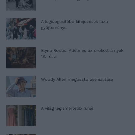
A legidegesítőbb kifejezések laza
gyűjteménye
Elyna Robbs: Adéle és az örökölt árnyak
13. rész
Woody Allen megosztó zsenialitása
A világ legismertebb ruhái