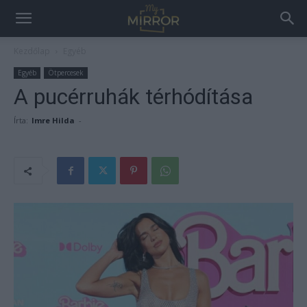
Kezdőlap
Egyéb
Egyéb
Ötpercesek
A pucérruhák térhódítása
Írta:
Imre Hilda
-