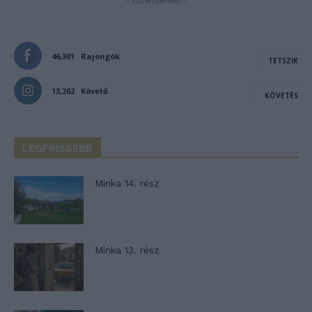
- Advertisement -
46,301
Rajongók
TETSZIK
13,262
Követő
KÖVETÉS
LEGFRISSEBB
Minka 14. rész
Minka 13. rész