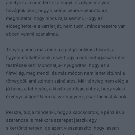
amelyek alá nem fért el a bugyi, és olyan mélyen
felvágták őket, hogy viselője akarva-akaratlanul
megmutatta, hogy nincs rajta semmi. Hogy ez
elősegítette-e a karrierjét, nem tudni, mindenesetre van
ebben valami szánalmas.
Tényleg nincs más módja a polgárpukkasztásnak, a
figyelemfelkeltésnek, csak hogy a nők mutogassák intim
testrészeiket? Mondhatjuk nyugodtan, hogy ez a
filmvilág, meg trendi, és más módon nem lehet kitűnni a
tömegből, ami szintén sajnálatos. Már tényleg nem elég a
jó hang, a tehetség, a kiváló adottság ahhoz, hogy valaki
érvényesüljön? Nem naivak vagyunk, csak tanácstalanok.
Persze, tudja mindenki, hogy a kapcsolatok, a pénz és a
szerencse is mekkora szerepet játszik egy
sikertörténetben, de azért visszataszító, hogy lassan