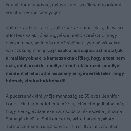
istenáldotta tehetség, mégse jutott eszükbe meztelenül
vonulni a vörös szőnyegen.
Változik az ízlés, a kor, változnak az emberek is, de vajon
attól lesz valaki jó és irigylésre méltó színésznő, hogy
olyasmit mer, amit más nem? Valóban ilyen bálványokra
van szükség manapság?
Ezek a nők sajnos azt mutatják
a mai lányoknak, a kamaszoknak főleg, hogy a test nem
más, mint árucikk, amellyel lehet reklámozni, amellyel
mindent el lehet adni, és amely annyira értéktelen, hogy
bármely kirakatba kitehető!
A pucérruhák királynője manapság az 55 éves Jennifer
Lopez, aki bár hihetetlenül néz ki, talán elfogadhatná már,
hogy a világ évtizedeken át csodálta, és eszébe juthatna
önmagán kívül a többi ember is, akire hatást gyakorol.
Természetesen a saját lánya és fia is. Ilyesmit azonban