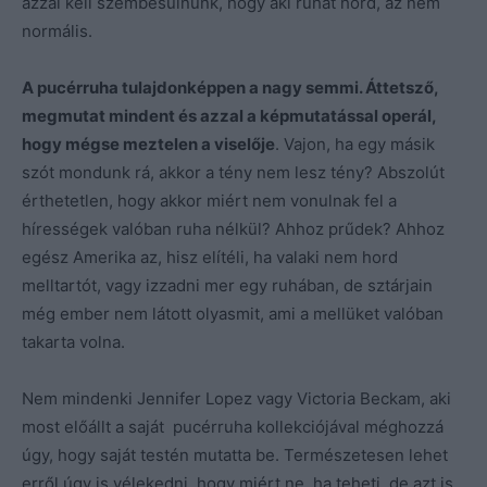
azzal kell szembesülnünk, hogy aki ruhát hord, az nem
normális.
A pucérruha tulajdonképpen a nagy semmi. Áttetsző,
megmutat mindent és azzal a képmutatással operál,
hogy mégse meztelen a viselője
. Vajon, ha egy másik
szót mondunk rá, akkor a tény nem lesz tény? Abszolút
érthetetlen, hogy akkor miért nem vonulnak fel a
hírességek valóban ruha nélkül? Ahhoz prűdek? Ahhoz
egész Amerika az, hisz elítéli, ha valaki nem hord
melltartót, vagy izzadni mer egy ruhában, de sztárjain
még ember nem látott olyasmit, ami a mellüket valóban
takarta volna.
Nem mindenki Jennifer Lopez vagy Victoria Beckam, aki
most előállt a saját pucérruha kollekciójával méghozzá
úgy, hogy saját testén mutatta be. Természetesen lehet
erről úgy is vélekedni, hogy miért ne, ha teheti, de azt is