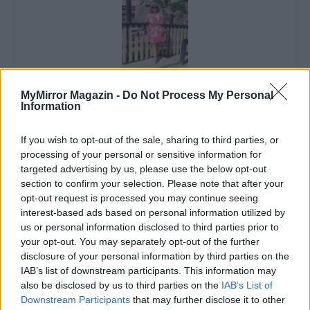
Imre Hilda
MyMirror Magazin -
Do Not Process My Personal
Information
Oktatás és nevelés területén dolgozom, de minden
szabadidőmben írok. Szeretek belesni a hétköznapok függönye
If you wish to opt-out of the sale, sharing to third parties, or
mögé és közben keresem az embert, a nőt a jól legyártott álarcok
processing of your personal or sensitive information for
mögött. Néha meséket is írok, de gyakrabban novellákat,
targeted advertising by us, please use the below opt-out
cikkeket és apró vicces történeteket.
section to confirm your selection. Please note that after your
opt-out request is processed you may continue seeing
interest-based ads based on personal information utilized by
us or personal information disclosed to third parties prior to
KAPCSOLÓDÓ CIKKEK
TÖBB A SZERZŐTŐL
your opt-out. You may separately opt-out of the further
disclosure of your personal information by third parties on the
Minka 14. rész
IAB’s list of downstream participants. This information may
also be disclosed by us to third parties on the
IAB’s List of
Downstream Participants
that may further disclose it to other