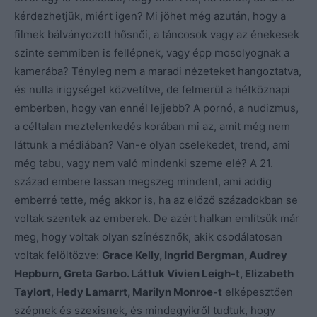
kérdezhetjük, miért igen? Mi jöhet még azután, hogy a
filmek bálványozott hősnői, a táncosok vagy az énekesek
szinte semmiben is fellépnek, vagy épp mosolyognak a
kamerába? Tényleg nem a maradi nézeteket hangoztatva,
és nulla irigységet közvetítve, de felmerül a hétköznapi
emberben, hogy van ennél lejjebb? A pornó, a nudizmus,
a céltalan meztelenkedés korában mi az, amit még nem
láttunk a médiában? Van-e olyan cselekedet, trend, ami
még tabu, vagy nem való mindenki szeme elé? A 21.
század embere lassan megszeg mindent, ami addig
emberré tette, még akkor is, ha az előző századokban se
voltak szentek az emberek. De azért halkan említsük már
meg, hogy voltak olyan színésznők, akik csodálatosan
voltak felöltözve:
Grace Kelly, Ingrid Bergman, Audrey
Hepburn, Greta Garbo. Láttuk Vivien Leigh-t, Elizabeth
Taylort, Hedy Lamarrt, Marilyn Monroe-t
elképesztően
szépnek és szexisnek, és mindegyikről tudtuk, hogy