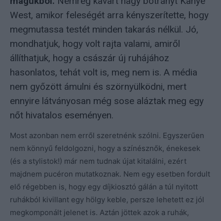
magukból.
Nemrég kavart nagy botrányt Kanye
West, amikor feleségét arra kényszerítette, hogy
megmutassa testét minden takarás nélkül. Jó,
mondhatjuk, hogy volt rajta valami, amiről
állíthatjuk, hogy a császár új ruhájához
hasonlatos, tehát volt is, meg nem is. A média
nem győzött ámulni és szörnyülködni, mert
ennyire látványosan még sose aláztak meg egy
nőt hivatalos eseményen.
Most azonban nem erről szeretnénk szólni. Egyszerűen
nem könnyű feldolgozni, hogy a színésznők, énekesek
(és a stylistok!) már nem tudnak újat kitalálni, ezért
majdnem pucéron mutatkoznak. Nem egy esetben fordult
elő régebben is, hogy egy díjkiosztó gálán a túl nyitott
ruhákból kivillant egy hölgy keble, persze lehetett ez jól
megkomponált jelenet is. Aztán jöttek azok a ruhák,