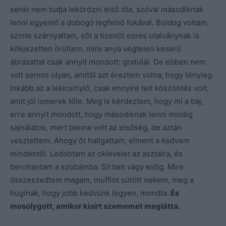
senki nem tudja lekörözni első óta, szóval másodiknak
lenni egyenlő a dobogó legfelső fokával. Boldog voltam,
szinte szárnyaltam, sőt a tizenöt ezres utalványnak is
kifejezetten örültem, mire anya végtelen keserű
ábrázattal csak annyit mondott: gratulál. De ebben nem
volt semmi olyan, amitől azt éreztem volna, hogy tényleg.
Inkább az a lekicsinylő, csak ennyire telt köszöntés volt,
amit jól ismerek tőle. Meg is kérdeztem, hogy mi a baj,
erre annyit mondott, hogy másodiknak lenni mindig
sajnálatos, mert benne volt az elsőség, de aztán
vesztettem. Ahogy őt hallgattam, elment a kedvem
mindentől. Ledobtam az oklevelet az asztalra, és
berohantam a szobámba. Sírtam vagy estig. Mire
összeszedtem magam, muffint sütött nekem, meg a
huginak, hogy jobb kedvünk legyen, mondta.
És
mosolygott, amikor kisírt szememet meglátta.