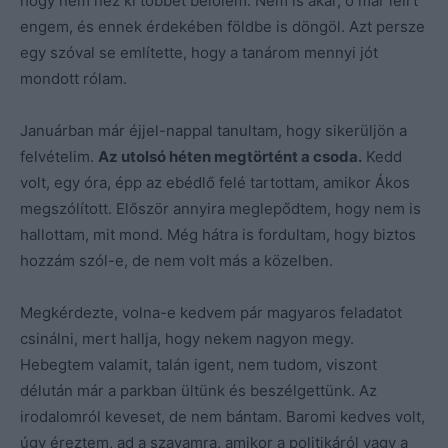
hogy nem néz ki többet belőlem. Nem is akar, ő már leírt
engem, és ennek érdekében földbe is döngöl. Azt persze
egy szóval se említette, hogy a tanárom mennyi jót
mondott rólam.
Januárban már éjjel-nappal tanultam, hogy sikerüljön a
felvételim.
Az utolsó héten megtörtént a csoda.
Kedd
volt, egy óra, épp az ebédlő felé tartottam, amikor Ákos
megszólított. Először annyira meglepődtem, hogy nem is
hallottam, mit mond. Még hátra is fordultam, hogy biztos
hozzám szól-e, de nem volt más a közelben.
Megkérdezte, volna-e kedvem pár magyaros feladatot
csinálni, mert hallja, hogy nekem nagyon megy.
Hebegtem valamit, talán igent, nem tudom, viszont
délután már a parkban ültünk és beszélgettünk. Az
irodalomról keveset, de nem bántam. Baromi kedves volt,
úgy éreztem, ad a szavamra, amikor a politikáról vagy a