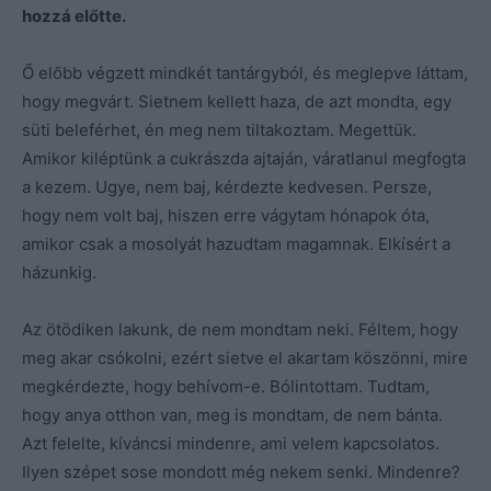
hozzá előtte.
Ő előbb végzett mindkét tantárgyból, és meglepve láttam,
hogy megvárt. Sietnem kellett haza, de azt mondta, egy
süti beleférhet, én meg nem tiltakoztam. Megettük.
Amikor kiléptünk a cukrászda ajtaján, váratlanul megfogta
a kezem. Ugye, nem baj, kérdezte kedvesen. Persze,
hogy nem volt baj, hiszen erre vágytam hónapok óta,
amikor csak a mosolyát hazudtam magamnak. Elkísért a
házunkig.
Az ötödiken lakunk, de nem mondtam neki. Féltem, hogy
meg akar csókolni, ezért sietve el akartam köszönni, mire
megkérdezte, hogy behívom-e. Bólintottam. Tudtam,
hogy anya otthon van, meg is mondtam, de nem bánta.
Azt felelte, kíváncsi mindenre, ami velem kapcsolatos.
Ilyen szépet sose mondott még nekem senki. Mindenre?