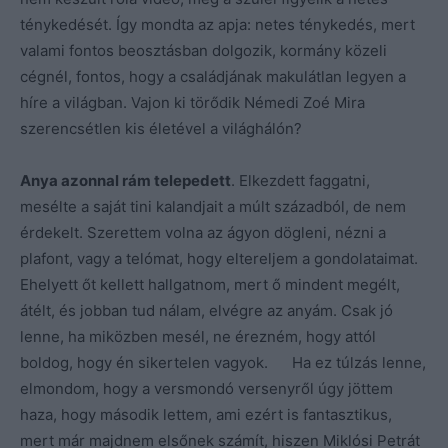
ténykedését. Így mondta az apja: netes ténykedés, mert
valami fontos beosztásban dolgozik, kormány közeli
cégnél, fontos, hogy a családjának makulátlan legyen a
híre a világban. Vajon ki törődik Némedi Zoé Mira
szerencsétlen kis életével a világhálón?
Anya azonnal rám telepedett
. Elkezdett faggatni,
mesélte a saját tini kalandjait a múlt századból, de nem
érdekelt. Szerettem volna az ágyon dögleni, nézni a
plafont, vagy a telómat, hogy eltereljem a gondolataimat.
Ehelyett őt kellett hallgatnom, mert ő mindent megélt,
átélt, és jobban tud nálam, elvégre az anyám. Csak jó
lenne, ha miközben mesél, ne érezném, hogy attól
boldog, hogy én sikertelen vagyok. Ha ez túlzás lenne,
elmondom, hogy a versmondó versenyről úgy jöttem
haza, hogy második lettem, ami ezért is fantasztikus,
mert már majdnem elsőnek számít, hiszen Miklósi Petrát