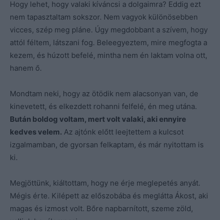
Hogy lehet, hogy valaki kíváncsi a dolgaimra? Eddig ezt
nem tapasztaltam sokszor. Nem vagyok különösebben
vicces, szép meg pláne. Úgy megdobbant a szívem, hogy
attól féltem, látszani fog. Beleegyeztem, mire megfogta a
kezem, és húzott befelé, mintha nem én laktam volna ott,
hanem ő.
Mondtam neki, hogy az ötödik nem alacsonyan van, de
kinevetett, és elkezdett rohanni felfelé, én meg utána.
Bután boldog voltam, mert volt valaki, aki ennyire
kedves velem.
Az ajtónk előtt leejtettem a kulcsot
izgalmamban, de gyorsan felkaptam, és már nyitottam is
ki.
Megjöttünk, kiáltottam, hogy ne érje meglepetés anyát.
Mégis érte. Kilépett az előszobába és meglátta Ákost, aki
magas és izmost volt. Bőre napbarnított, szeme zöld,