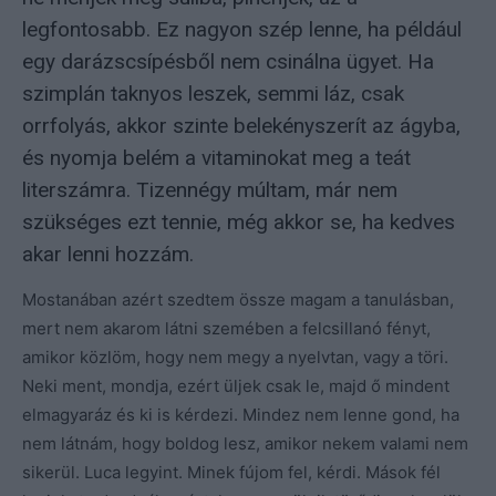
legfontosabb. Ez nagyon szép lenne, ha például
egy darázscsípésből nem csinálna ügyet. Ha
szimplán taknyos leszek, semmi láz, csak
orrfolyás, akkor szinte belekényszerít az ágyba,
és nyomja belém a vitaminokat meg a teát
literszámra. Tizennégy múltam, már nem
szükséges ezt tennie, még akkor se, ha kedves
akar lenni hozzám.
Mostanában azért szedtem össze magam a tanulásban,
mert nem akarom látni szemében a felcsillanó fényt,
amikor közlöm, hogy nem megy a nyelvtan, vagy a töri.
Neki ment, mondja, ezért üljek csak le, majd ő mindent
elmagyaráz és ki is kérdezi. Mindez nem lenne gond, ha
nem látnám, hogy boldog lesz, amikor nekem valami nem
sikerül. Luca legyint. Minek fújom fel, kérdi. Mások fél