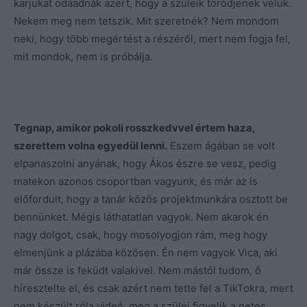
karjukat odaadnák azért, hogy a szüleik törődjenek velük.
Nekem meg nem tetszik. Mit szeretnék? Nem mondom
neki, hogy több megértést a részéről, mert nem fogja fel,
mit mondok, nem is próbálja.
Tegnap, amikor pokoli rosszkedvvel értem haza,
szerettem volna egyedül lenni.
Eszem ágában se volt
elpanaszolni anyának, hogy Ákos észre se vesz, pedig
matekon azonos csoportban vagyunk, és már az is
előfordult, hogy a tanár közös projektmunkára osztott be
bennünket. Mégis láthatatlan vagyok. Nem akarok én
nagy dolgot, csak, hogy mosolyogjon rám, meg hogy
elmenjünk a plázába közösen. Én nem vagyok Vica, aki
már össze is feküdt valakivel. Nem mástól tudom, ő
híresztelte el, és csak azért nem tette fel a TikTokra, mert
nem készült róla videó, meg a szülei figyelik a netes