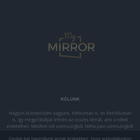
RÓLUNK
Nagyon különbözőek vagyunk, életkorban is, és életstílusban
is, így megpróbáljuk lefedni az összes témát, ami a nőket
érdekelheti. Mindent női szemszögből. Néha pasi szemszögből.
Néha komolyan, néha szórakozva. Olvass minket, ha egy kis
Cookie-kat használunk annak érdekében, hogy weboldalunkon
kikapcsolódásra vágysz!