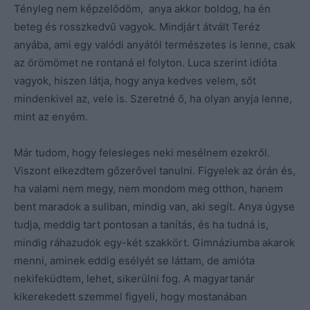
Tényleg nem képzelődöm, anya akkor boldog, ha én
beteg és rosszkedvű vagyok. Mindjárt átvált Teréz
anyába, ami egy valódi anyától természetes is lenne, csak
az örömömet ne rontaná el folyton. Luca szerint idióta
vagyok, hiszen látja, hogy anya kedves velem, sőt
mindenkivel az, vele is. Szeretné ő, ha olyan anyja lenne,
mint az enyém.
Már tudom, hogy felesleges neki mesélnem ezekről.
Viszont elkezdtem gőzerővel tanulni. Figyelek az órán és,
ha valami nem megy, nem mondom meg otthon, hanem
bent maradok a suliban, mindig van, aki segít. Anya úgyse
tudja, meddig tart pontosan a tanítás, és ha tudná is,
mindig ráhazudok egy-két szakkört. Gimnáziumba akarok
menni, aminek eddig esélyét se láttam, de amióta
nekifeküdtem, lehet, sikerülni fog. A magyartanár
kikerekedett szemmel figyeli, hogy mostanában