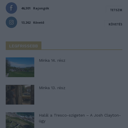
46,301
Rajongók
TETSZIK
13,262
Követő
KÖVETÉS
LEGFRISSEBB
Minka 14. rész
Minka 13. rész
Halál a Tresco-szigeten – A Josh Clayton-
ügy