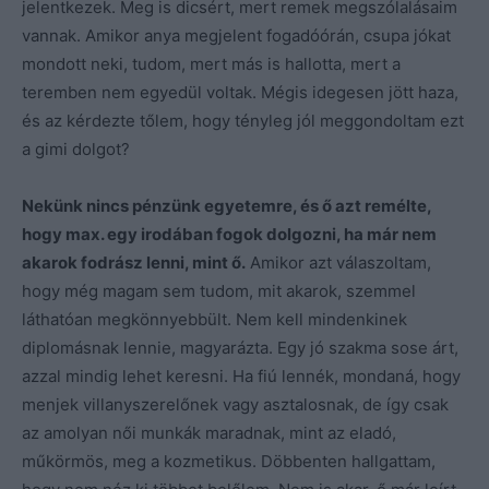
jelentkezek. Meg is dicsért, mert remek megszólalásaim
vannak. Amikor anya megjelent fogadóórán, csupa jókat
mondott neki, tudom, mert más is hallotta, mert a
teremben nem egyedül voltak. Mégis idegesen jött haza,
és az kérdezte tőlem, hogy tényleg jól meggondoltam ezt
a gimi dolgot?
Nekünk nincs pénzünk egyetemre, és ő azt remélte,
hogy max. egy irodában fogok dolgozni, ha már nem
akarok fodrász lenni, mint ő.
Amikor azt válaszoltam,
hogy még magam sem tudom, mit akarok, szemmel
láthatóan megkönnyebbült. Nem kell mindenkinek
diplomásnak lennie, magyarázta. Egy jó szakma sose árt,
azzal mindig lehet keresni. Ha fiú lennék, mondaná, hogy
menjek villanyszerelőnek vagy asztalosnak, de így csak
az amolyan női munkák maradnak, mint az eladó,
műkörmös, meg a kozmetikus. Döbbenten hallgattam,