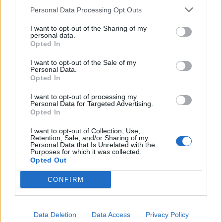
Personal Data Processing Opt Outs
Azt feleltem, nem tudom, egyszerűen csak együtt
I want to opt-out of the Sharing of my
personal data.
tanultunk, meg kedves velem, nem beszéltünk semmi
Opted In
bizalmasról. Bólintott. Nem neked való, tette hozzá.
I want to opt-out of the Sale of my
Personal Data.
Ugyan miért, kérdeztem volna, ha lett volna hozzá
Opted In
merszem. Ez a fiú túl jól néz ki, és még gazdagok is. Nem
I want to opt-out of processing my
gazdagok, tiltakoztam. Ja, persze, gúnyolódott, mert láttál
Personal Data for Targeted Advertising.
Opted In
már szegény ügyvédet? És ha nem az, akkor miért nézett
úgy ki? Megrántottam a vállam.
I want to opt-out of Collection, Use,
Retention, Sale, and/or Sharing of my
Personal Data that Is Unrelated with the
Purposes for which it was collected.
Felejtsd el, ő nem a mi köreinkben mozog, tette hozzá.
Opted Out
Nekünk nincsenek köreink, válaszoltam. Erre megvetően
végigmért. Jaj, kicsim, mindketten tudjuk, hogy igazam
CONFIRM
van, ne erőltesd. Ezek voltak az utolsó szavai, és felkapta
a kabátját, mert cigiért kellett mennie. Ültem a kanapé
Data Deletion
Data Access
Privacy Policy
szélén, és addig bőgtem, míg be nem sötétedett. Akkor