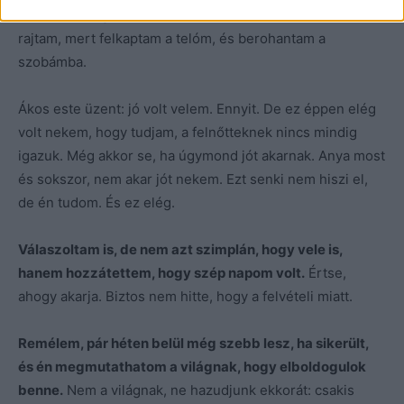
ért haza a hugi, aki edzésen volt. Szerencsére nem látta
rajtam, mert felkaptam a telóm, és berohantam a
szobámba.
Ákos este üzent: jó volt velem. Ennyit. De ez éppen elég
volt nekem, hogy tudjam, a felnőtteknek nincs mindig
igazuk. Még akkor se, ha úgymond jót akarnak. Anya most
és sokszor, nem akar jót nekem. Ezt senki nem hiszi el,
de én tudom. És ez elég.
Válaszoltam is, de nem azt szimplán, hogy vele is,
hanem hozzátettem, hogy szép napom volt.
Értse,
ahogy akarja. Biztos nem hitte, hogy a felvételi miatt.
Remélem, pár héten belül még szebb lesz, ha sikerült,
és én megmutathatom a világnak, hogy elboldogulok
benne.
Nem a világnak, ne hazudjunk ekkorát: csakis