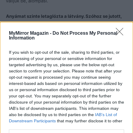
valljuk be, álompasi.
Anyámat szinte letaglózta a látvány. Szóhoz se jutott,
ez elég fura volt.
MyMirror Magazin -
Do Not Process My Personal
Information
És ettől a pillanattól kezdve megnyílt a pokol. Szerettem
volna visszavonulni a szobámba, hogy ott kettesben
If you wish to opt-out of the sale, sharing to third parties, or
lehessünk, de nem lehetett. Anya szóval tartott
processing of your personal or sensitive information for
mindkettőnket, nevetgélt, heherészett, és megállás
targeted advertising by us, please use the below opt-out
nélkül faggatta Ákost a dolgairól. Kávét főzött nekünk,
section to confirm your selection. Please note that after your
opt-out request is processed you may continue seeing
aztán megkérdezte, hogy kérünk-e sört vagy valami
interest-based ads based on personal information utilized by
erősebbet. Úgy néztem rá, mint, akinek elment az esze.
us or personal information disclosed to third parties prior to
Ákos is tiltakozott, majd bejelentette, hogy neki mennie
your opt-out. You may separately opt-out of the further
kell, de örül, hogy hazakísérhetett engem.
disclosure of your personal information by third parties on the
IAB’s list of downstream participants. This information may
also be disclosed by us to third parties on the
IAB’s List of
Anya arca egyszeriben megváltozott. Kihalt róla a jókedv,
Downstream Participants
that may further disclose it to other
és amikor becsukódott az ajtó, csak annyit kérdezett, mit
third parties.
akar tőlem Ákos.