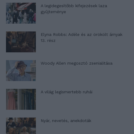
A legidegesítőbb kifejezések laza
gyűjteménye
Elyna Robbs: Adéle és az örökölt árnyak
13. rész
Woody Allen megosztó zsenialitása
A világ legismertebb ruhái
Nyár, nevetés, anekdoták