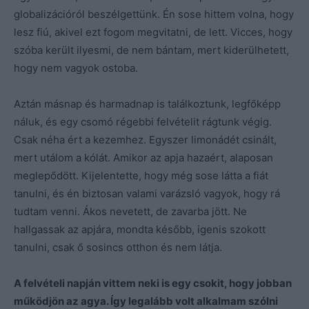
globalizációról beszélgettünk. Én sose hittem volna, hogy
lesz fiú, akivel ezt fogom megvitatni, de lett. Vicces, hogy
szóba került ilyesmi, de nem bántam, mert kiderülhetett,
hogy nem vagyok ostoba.
Aztán másnap és harmadnap is találkoztunk, legfőképp
náluk, és egy csomó régebbi felvételit rágtunk végig.
Csak néha ért a kezemhez. Egyszer limonádét csinált,
mert utálom a kólát. Amikor az apja hazaért, alaposan
meglepődött. Kijelentette, hogy még sose látta a fiát
tanulni, és én biztosan valami varázsló vagyok, hogy rá
tudtam venni. Ákos nevetett, de zavarba jött. Ne
hallgassak az apjára, mondta később, igenis szokott
tanulni, csak ő sosincs otthon és nem látja.
A felvételi napján vittem neki is egy csokit, hogy jobban
működjön az agya. Így legalább volt alkalmam szólni