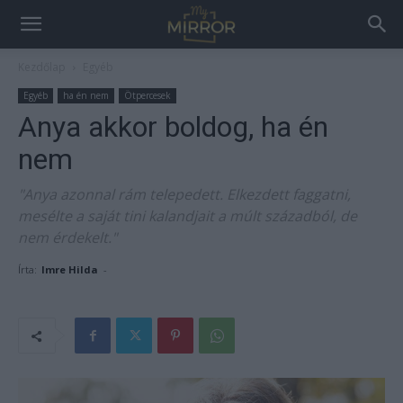
Kezdőlap
Egyéb
Egyéb
ha én nem
Ötpercesek
Anya akkor boldog, ha én
nem
"Anya azonnal rám telepedett. Elkezdett faggatni,
mesélte a saját tini kalandjait a múlt századból, de
nem érdekelt."
Írta:
Imre Hilda
-