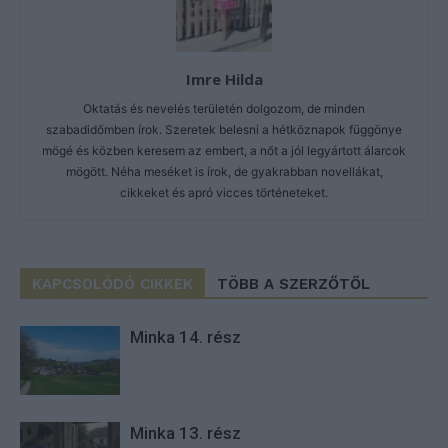
Imre Hilda
Oktatás és nevelés területén dolgozom, de minden
szabadidőmben írok. Szeretek belesni a hétköznapok függönye
mögé és közben keresem az embert, a nőt a jól legyártott álarcok
mögött. Néha meséket is írok, de gyakrabban novellákat,
cikkeket és apró vicces történeteket.
KAPCSOLÓDÓ CIKKEK
TÖBB A SZERZŐTŐL
Minka 14. rész
Minka 13. rész